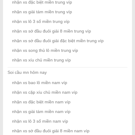
nhận xs đặc biệt miền trung víp
nhận xs giải tám miền trung víp
nhận xs lô 3 số miền trung víp
nhận xs sớ đầu đuôi giải 8 miền trung víp
nhận xs sớ đầu đuôi giải đặc biệt miền trung víp
nhận xs song thủ lô miền trung víp
nhận xs xíu chủ miền trung víp
Soi cầu mn hôm nay
nhận xs bao lô miền nam víp
nhận xs cặp xíu chủ miền nam víp
nhận xs đặc biệt miền nam víp
nhận xs giải tám miền nam víp
nhận xs lô 3 số miền nam víp
nhận xs sớ đầu đuôi giải 8 miền nam víp