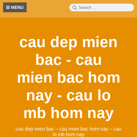
Skip
Search
S
MENU
to
for:
content
cau dep mien
bac - cau
mien bac hom
nay - cau lo
mb hom nay
cau dep mien bac – cau mien bac hom nay – cau
lo mb hom nay