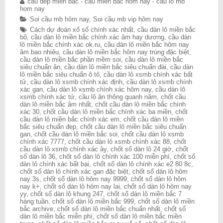
Author:
cau dep mien bac - cau mien bac hom nay - cau lo mb
hom nay
Categories:
Soi cầu mb hôm nay
,
Soi cầu mb vip hôm nay
Tags:
Cách dự đoán xổ số chính xác nhất
,
cầu dàn lô miền bắc
bộ
,
cầu dàn lô miền bắc chính xác âm hay dương
,
cầu dàn
lô miền bắc chính xác ok.ru
,
cầu dàn lô miền bắc hôm nay
âm bao nhiêu
,
cầu dàn lô miền bắc hôm nay trúng đặc biệt
,
cầu dàn lô miền bắc phần mềm soi
,
cầu dàn lô miền bắc
siêu chuẩn ân
,
cầu dàn lô miền bắc siêu chuẩn đài
,
cầu dàn
lô miền bắc siêu chuẩn ô tô
,
cầu dàn lô xsmb chính xác bất
tử
,
cầu dàn lô xsmb chính xác định
,
cầu dàn lô xsmb chính
xác gan
,
cầu dàn lô xsmb chính xác hôm nay
,
cầu dàn lô
xsmb chính xác tử
,
cầu lô ăn thông quanh năm
,
chốt cầu
dàn lô miền bắc âm nhất
,
chốt cầu dàn lô miền bắc chính
xác 30
,
chốt cầu dàn lô miền bắc chính xác ba miền
,
chốt
cầu dàn lô miền bắc chính xác em
,
chốt cầu dàn lô miền
bắc siêu chuẩn đẹp
,
chốt cầu dàn lô miền bắc siêu chuẩn
gan
,
chốt cầu dàn lô miền bắc soi
,
chốt cầu dàn lô xsmb
chính xác 7777
,
chốt cầu dàn lô xsmb chính xác 88
,
chốt
cầu dàn lô xsmb chính xác ây
,
chốt số dàn lô 24 giờ
,
chốt
số dàn lô 36
,
chốt số dàn lô chính xác 100 miễn phí
,
chốt số
dàn lô chính xác bất bại
,
chốt số dàn lô chính xác e2 80 8c
,
chốt số dàn lô chính xác gan đặc biệt
,
chốt số dàn lô hôm
nay 3s
,
chốt số dàn lô hôm nay 9999
,
chốt số dàn lô hôm
nay k+
,
chốt số dàn lô hôm nay lai
,
chốt số dàn lô hôm nay
yy
,
chốt số dàn lô khung 247
,
chốt số dàn lô miền bắc 7
hàng tuần
,
chốt số dàn lô miền bắc 999
,
chốt số dàn lô miền
bắc archive
,
chốt số dàn lô miền bắc chuẩn nhất
,
chốt số
dàn lô miền bắc miễn phí
,
chốt số dàn lô miền bắc miền