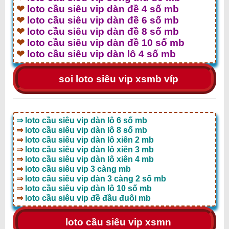
❤
loto cầu siêu vip dàn đề 4 số mb
❤
loto cầu siêu vip dàn đề 6 số mb
❤
loto cầu siêu vip dàn đề 8 số mb
❤
loto cầu siêu vip dàn đề 10 số mb
❤
loto cầu siêu vip dàn lô 4 số mb
soi loto siêu vip xsmb víp
⇒
loto cầu siêu vip dàn lô 6 số mb
⇒
loto cầu siêu vip dàn lô 8 số mb
⇒
loto cầu siêu vip dàn lô xiên 2 mb
⇒
loto cầu siêu vip dàn lô xiên 3 mb
⇒
loto cầu siêu vip dàn lô xiên 4 mb
⇒
loto cầu siêu vip 3 càng mb
⇒
loto cầu siêu vip dàn 3 càng 2 số mb
⇒
loto cầu siêu vip dàn lô 10 số mb
⇒
loto cầu siêu vip đề đầu đuôi mb
loto cầu siêu vip xsmn