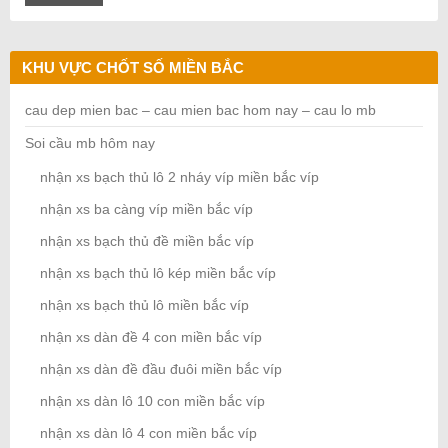
bắc
víp
KHU VỰC CHỐT SỐ MIỀN BẮC
cau dep mien bac – cau mien bac hom nay – cau lo mb
Soi cầu mb hôm nay
nhận xs bạch thủ lô 2 nháy víp miền bắc víp
nhận xs ba càng víp miền bắc víp
nhận xs bạch thủ đề miền bắc víp
nhận xs bạch thủ lô kép miền bắc víp
nhận xs bạch thủ lô miền bắc víp
nhận xs dàn đề 4 con miền bắc víp
nhận xs dàn đề đầu đuôi miền bắc víp
nhận xs dàn lô 10 con miền bắc víp
nhận xs dàn lô 4 con miền bắc víp