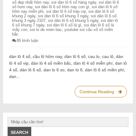
số đẹp nhất hôm nay
,
soi dàn lô 6 số hàng ngày
,
soi dàn lô 6
số hom nay
,
soi dàn lô 6 số hôm nay con gì
,
soi dàn lô 6 số
hôm nay miễn phí
,
soi dàn lô 6 số kép vip
,
soi dàn lô 6 số
khung 2 ngày
,
soi dàn lô 6 số khung 3 ngày
,
soi dàn lô 6 số
khung 3 ngày 2107
,
soi dàn lô 6 số khung 5 ngày
,
soi dàn lô
6 số khung 7 ngày
,
soi dàn lô 6 số là gì
,
soi dàn lô 6 số là
mấy con
,
soi lo de mien bac
,
youtube soi cầu xổ số miền
bắc
85 bình luận
ở
nhận
xs
dàn
dàn lô 4 số, cầu lô hôm nay, dàn lô 6 số, cau lo, cau lô, dàn
lô
lô 4 số vip, dàn lô 4 số miền bắc, dàn lô 4 số miễn phí, dan lô
6
con
4 số, dàn lô 6 số, dan lo 6 so, dan lo 6, dàn lô 6 số miền phí,
miền
dan…
bắc
víp
Continue Reading
nhận
xs
dàn
lô
6
con
miền
SEARCH