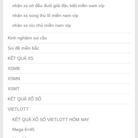
nhận xs sớ đầu đuôi giải đặc biệt miền nam víp
nhận xs song thủ lô miền nam víp
nhận xs xíu chủ miền nam víp
Kinh nghiệm soi cầu
Soi đề miền bắc
KẾT QUẢ XS
XSMB
XSMN
XSMT
KẾT QUẢ XỔ SỐ
VIETLOTT
KẾT QUẢ XỔ SỐ VIETLOTT HÔM NAY
Mega 6×45