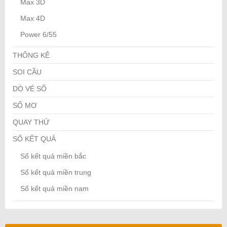
Max 3D
Max 4D
Power 6/55
THỐNG KÊ
SOI CẦU
DÒ VÉ SỐ
SỔ MƠ
QUAY THỬ
SỐ KẾT QUẢ
Số kết quả miền bắc
Số kết quả miền trung
Số kết quả miền nam