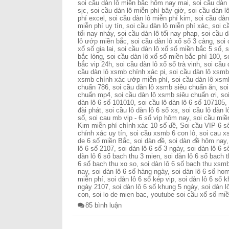
soi cầu dàn lô miền bắc hôm nay mai
,
soi cầu dàn
sjc
,
soi cầu dàn lô miễn phí bây giờ
,
soi cầu dàn l
phí excel
,
soi cầu dàn lô miễn phí kim
,
soi cầu dàn
miễn phí uy tín
,
soi cầu dàn lô miễn phí xác
,
soi c
tối nay nháy
,
soi cầu dàn lô tối nay phap
,
soi cầu d
lô ướp miền bắc
,
soi cầu dàn lô xổ số 3 càng
,
soi
xổ số gia lai
,
soi cầu dàn lô xổ số miền bắc 5 số
,
s
bắc lòng
,
soi cầu dàn lô xổ số miền bắc phí 100
,
s
bắc vip 24h
,
soi cầu dàn lô xổ số trà vinh
,
soi cầu 
cầu dàn lô xsmb chính xác pi
,
soi cầu dàn lô xsmb
xsmb chính xác ướp miễn phí
,
soi cầu dàn lô xsm
chuẩn 786
,
soi cầu dàn lô xsmb siêu chuẩn ăn
,
so
chuẩn mp4
,
soi cầu dàn lô xsmb siêu chuẩn ơi
,
so
dàn lô 6 số 101010
,
soi cầu lô dàn lô 6 số 107105
,
đài phát
,
soi cầu lô dàn lô 6 số xs
,
soi cầu lô dàn 
số
,
soi cau mb vip - 6 số vip hôm nay
,
soi cầu miề
Kim miễn phí chính xác 10 số đề
,
Soi cầu VIP 6 s
chính xác uy tín
,
soi cầu xsmb 6 con lô
,
soi cau x
de 6 số miền Bắc
,
soi dàn đề
,
soi dàn đề hôm nay
lô 6 số 2107
,
soi dàn lô 6 số 3 ngày
,
soi dàn lô 6 s
dàn lô 6 số bach thu 3 mien
,
soi dàn lô 6 số bach 
6 số bach thu xo so
,
soi dàn lô 6 số bach thu xsm
nay
,
soi dàn lô 6 số hàng ngày
,
soi dàn lô 6 số ho
miễn phí
,
soi dàn lô 6 số kép vip
,
soi dàn lô 6 số 
ngày 2107
,
soi dàn lô 6 số khung 5 ngày
,
soi dàn l
con
,
soi lo de mien bac
,
youtube soi cầu xổ số mi
85 bình luận
ở
nhận
xs
dàn