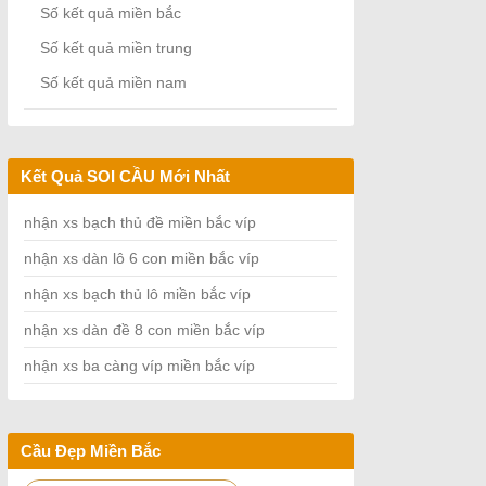
Số kết quả miền bắc
Số kết quả miền trung
Số kết quả miền nam
Kết Quả SOI CẦU Mới Nhất
nhận xs bạch thủ đề miền bắc víp
nhận xs dàn lô 6 con miền bắc víp
nhận xs bạch thủ lô miền bắc víp
nhận xs dàn đề 8 con miền bắc víp
nhận xs ba càng víp miền bắc víp
Cầu Đẹp Miền Bắc