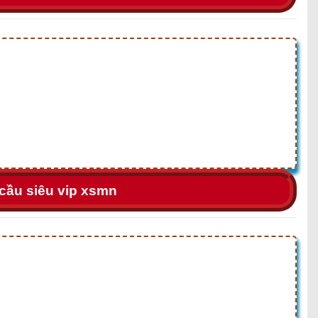
 cầu siêu vip xsmn