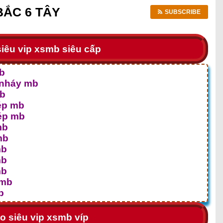
BẮC 6 TÂY
SUBSCRIBE
 siêu vip xsmb siêu cấp
mb
2 nháy mb
mb
kép mb
kép mb
mb
mb
mb
mb
mb
 mb
b
to siêu vip xsmb víp