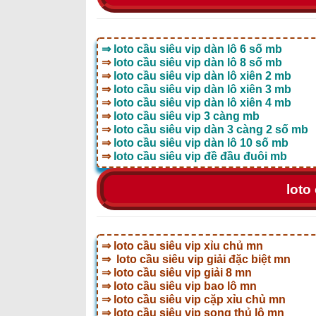
⇒
loto cầu siêu vip dàn lô 6 số mb
⇒
loto cầu siêu vip dàn lô 8 số mb
⇒
loto cầu siêu vip dàn lô xiên 2 mb
⇒
loto cầu siêu vip dàn lô xiên 3 mb
⇒
loto cầu siêu vip dàn lô xiên 4 mb
⇒
loto cầu siêu vip 3 càng mb
⇒
loto cầu siêu vip dàn 3 càng 2 số mb
⇒
loto cầu siêu vip dàn lô 10 số mb
⇒
loto cầu siêu vip đề đầu đuôi mb
loto
⇒
loto cầu siêu vip xỉu chủ mn
⇒
loto cầu siêu vip giải đặc biệt mn
⇒
loto cầu siêu vip giải 8 mn
⇒
loto cầu siêu vip bao lô mn
⇒
loto cầu siêu vip cặp xỉu chủ mn
⇒
loto cầu siêu vip song thủ lô mn