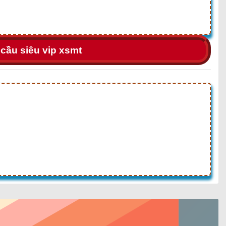
 cầu siêu vip xsmt