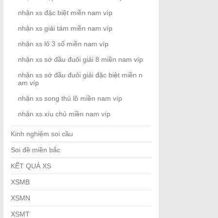
nhận xs đặc biệt miền nam víp
nhận xs giải tám miền nam víp
nhận xs lô 3 số miền nam víp
nhận xs sớ đầu đuôi giải 8 miền nam víp
nhận xs sớ đầu đuôi giải đặc biệt miền n
am víp
nhận xs song thủ lô miền nam víp
nhận xs xíu chủ miền nam víp
Kinh nghiệm soi cầu
Soi đề miền bắc
KẾT QUẢ XS
XSMB
XSMN
XSMT