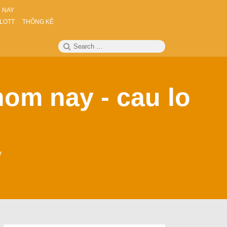
 NAY
TLOTT
THỐNG KÊ
Search
SEARCH
for:
hom nay - cau lo
y