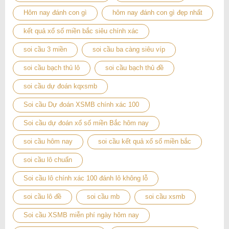
Hôm nay đánh con gì
hôm nay đánh con gì đẹp nhất
kết quả xổ số miền bắc siêu chính xác
soi cầu 3 miền
soi cầu ba càng siêu víp
soi cầu bạch thủ lô
soi cầu bạch thủ đề
soi cầu dự đoán kqxsmb
Soi cầu Dự đoán XSMB chính xác 100
Soi cầu dự đoán xổ số miền Bắc hôm nay
soi cầu hôm nay
soi cầu kết quả xổ số miền bắc
soi cầu lô chuẩn
Soi cầu lô chính xác 100 đánh lô không lỗ
soi cầu lô đề
soi cầu mb
soi cầu xsmb
Soi cầu XSMB miễn phí ngày hôm nay