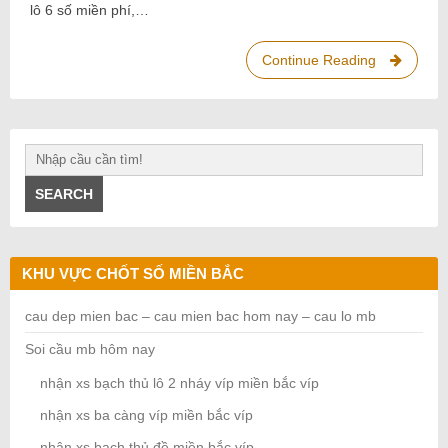
lô 6 số miền phí,…
bắc
víp
Continue Reading
nhận
xs
dàn
lô
10
con
miền
SEARCH
bắc
víp
KHU VỰC CHỐT SỐ MIỀN BẮC
cau dep mien bac – cau mien bac hom nay – cau lo mb
Soi cầu mb hôm nay
nhận xs bạch thủ lô 2 nháy víp miền bắc víp
nhận xs ba càng víp miền bắc víp
nhận xs bạch thủ đề miền bắc víp