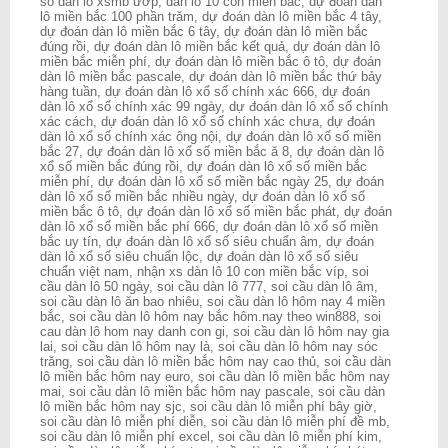
số dàn lô xsmb ướp
,
dàn lô 10 con miền bắc
,
dự đoán dàn
lô miền bắc 100 phần trăm
,
dự đoán dàn lô miền bắc 4 tây
,
dự đoán dàn lô miền bắc 6 tây
,
dự đoán dàn lô miền bắc
đúng rồi
,
dự đoán dàn lô miền bắc kết quả
,
dự đoán dàn lô
miền bắc miễn phí
,
dự đoán dàn lô miền bắc ô tô
,
dự đoán
dàn lô miền bắc pascale
,
dự đoán dàn lô miền bắc thứ bảy
hàng tuần
,
dự đoán dàn lô xổ số chính xác 666
,
dự đoán
dàn lô xổ số chính xác 99 ngày
,
dự đoán dàn lô xổ số chính
xác cách
,
dự đoán dàn lô xổ số chính xác chưa
,
dự đoán
dàn lô xổ số chính xác ông nội
,
dự đoán dàn lô xổ số miền
bắc 27
,
dự đoán dàn lô xổ số miền bắc ă 8
,
dự đoán dàn lô
xổ số miền bắc đúng rồi
,
dự đoán dàn lô xổ số miền bắc
miễn phí
,
dự đoán dàn lô xổ số miền bắc ngày 25
,
dự đoán
dàn lô xổ số miền bắc nhiều ngày
,
dự đoán dàn lô xổ số
miền bắc ô tô
,
dự đoán dàn lô xổ số miền bắc phát
,
dự đoán
dàn lô xổ số miền bắc phí 666
,
dự đoán dàn lô xổ số miền
bắc uy tín
,
dự đoán dàn lô xổ số siêu chuẩn âm
,
dự đoán
dàn lô xổ số siêu chuẩn lộc
,
dự đoán dàn lô xổ số siêu
chuẩn việt nam
,
nhận xs dàn lô 10 con miền bắc víp
,
soi
cầu dàn lô 50 ngày
,
soi cầu dàn lô 777
,
soi cầu dàn lô âm
,
soi cầu dàn lô ăn bao nhiêu
,
soi cầu dàn lô hôm nay 4 miền
bắc
,
soi cầu dàn lô hôm nay bắc hôm.nay theo win888
,
soi
cau dàn lô hom nay danh con gi
,
soi cầu dàn lô hôm nay gia
lai
,
soi cầu dàn lô hôm nay là
,
soi cầu dàn lô hôm nay sóc
trăng
,
soi cầu dàn lô miền bắc hôm nay cao thủ
,
soi cầu dàn
lô miền bắc hôm nay euro
,
soi cầu dàn lô miền bắc hôm nay
mai
,
soi cầu dàn lô miền bắc hôm nay pascale
,
soi cầu dàn
lô miền bắc hôm nay sjc
,
soi cầu dàn lô miễn phí bây giờ
,
soi cầu dàn lô miễn phí diễn
,
soi cầu dàn lô miễn phí đề mb
,
soi cầu dàn lô miễn phí excel
,
soi cầu dàn lô miễn phí kim
,