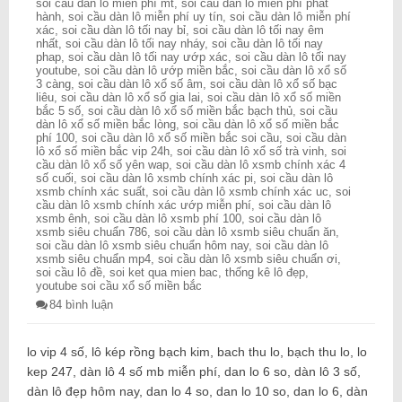
soi cầu dàn lô miễn phí mt
,
soi cầu dàn lô miễn phí phát
hành
,
soi cầu dàn lô miễn phí uy tín
,
soi cầu dàn lô miễn phí
xác
,
soi cầu dàn lô tối nay bỉ
,
soi cầu dàn lô tối nay êm
nhất
,
soi cầu dàn lô tối nay nháy
,
soi cầu dàn lô tối nay
phap
,
soi cầu dàn lô tối nay ướp xác
,
soi cầu dàn lô tối nay
youtube
,
soi cầu dàn lô ướp miền bắc
,
soi cầu dàn lô xổ số
3 càng
,
soi cầu dàn lô xổ số âm
,
soi cầu dàn lô xổ số bạc
liêu
,
soi cầu dàn lô xổ số gia lai
,
soi cầu dàn lô xổ số miền
bắc 5 số
,
soi cầu dàn lô xổ số miền bắc bạch thủ
,
soi cầu
dàn lô xổ số miền bắc lòng
,
soi cầu dàn lô xổ số miền bắc
phí 100
,
soi cầu dàn lô xổ số miền bắc soi cầu
,
soi cầu dàn
lô xổ số miền bắc vip 24h
,
soi cầu dàn lô xổ số trà vinh
,
soi
cầu dàn lô xổ số yên wap
,
soi cầu dàn lô xsmb chính xác 4
số cuối
,
soi cầu dàn lô xsmb chính xác pi
,
soi cầu dàn lô
xsmb chính xác suất
,
soi cầu dàn lô xsmb chính xác uc
,
soi
cầu dàn lô xsmb chính xác ướp miễn phí
,
soi cầu dàn lô
xsmb ênh
,
soi cầu dàn lô xsmb phí 100
,
soi cầu dàn lô
xsmb siêu chuẩn 786
,
soi cầu dàn lô xsmb siêu chuẩn ăn
,
soi cầu dàn lô xsmb siêu chuẩn hôm nay
,
soi cầu dàn lô
xsmb siêu chuẩn mp4
,
soi cầu dàn lô xsmb siêu chuẩn ơi
,
soi cầu lô đề
,
soi ket qua mien bac
,
thống kê lô đẹp
,
youtube soi cầu xổ số miền bắc
84 bình luận
ở
nhận
xs
dàn
lo vip 4 số, lô kép rồng bạch kim, bach thu lo, bạch thu lo, lo
lô
kep 247, dàn lô 4 số mb miễn phí, dan lo 6 so, dàn lô 3 số,
10
con
dàn lô đẹp hôm nay, dan lo 4 so, dan lo 10 so, dan lo 6, dàn
miền