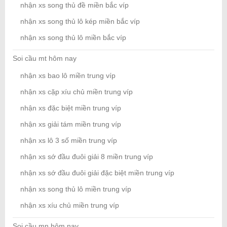
nhận xs song thủ đề miền bắc víp
nhận xs song thủ lô kép miền bắc víp
nhận xs song thủ lô miền bắc víp
Soi cầu mt hôm nay
nhận xs bao lô miền trung víp
nhận xs cặp xíu chủ miền trung víp
nhận xs đặc biệt miền trung víp
nhận xs giải tám miền trung víp
nhận xs lô 3 số miền trung víp
nhận xs sớ đầu đuôi giải 8 miền trung víp
nhận xs sớ đầu đuôi giải đặc biệt miền trung víp
nhận xs song thủ lô miền trung víp
nhận xs xíu chủ miền trung víp
Soi cầu mn hôm nay