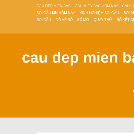
Skip
CAU DEP MIEN BAC – CAU MIEN BAC HOM NAY – CAU L
to
content
SOI CẦU MN HÔM NAY
KINH NGHIỆM SOI CẦU
SOI Đ
SOI CẦU
DÒ VÉ SỐ
SỔ MƠ
QUAY THỬ
SỐ KẾT Q
cau dep mien ba