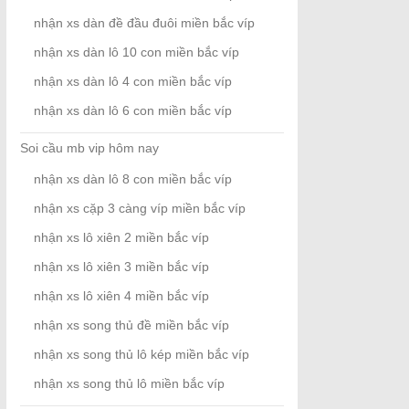
nhận xs dàn đề đầu đuôi miền bắc víp
nhận xs dàn lô 10 con miền bắc víp
nhận xs dàn lô 4 con miền bắc víp
nhận xs dàn lô 6 con miền bắc víp
Soi cầu mb vip hôm nay
nhận xs dàn lô 8 con miền bắc víp
nhận xs cặp 3 càng víp miền bắc víp
nhận xs lô xiên 2 miền bắc víp
nhận xs lô xiên 3 miền bắc víp
nhận xs lô xiên 4 miền bắc víp
nhận xs song thủ đề miền bắc víp
nhận xs song thủ lô kép miền bắc víp
nhận xs song thủ lô miền bắc víp