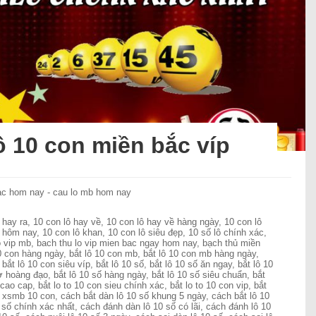
ô 10 con miền bắc víp
ac hom nay - cau lo mb hom nay
 hay ra
,
10 con lô hay về
,
10 con lô hay về hàng ngày
,
10 con lô
ô hôm nay
,
10 con lô khan
,
10 con lô siêu đẹp
,
10 số lô chính xác
,
o vip mb
,
bach thu lo vip mien bac ngay hom nay
,
bạch thủ miền
0 con hàng ngày
,
bắt lô 10 con mb
,
bắt lô 10 con mb hàng ngày
,
,
bắt lô 10 con siêu víp
,
bắt lô 10 số
,
bắt lô 10 số ăn ngay
,
bắt lô 10
iờ hoàng đạo
,
bắt lô 10 số hàng ngày
,
bắt lô 10 số siêu chuẩn
,
bắt
 cao cap
,
bắt lo to 10 con sieu chính xác
,
bắt lo to 10 con vip
,
bắt
ô xsmb 10 con
,
cách bắt dàn lô 10 số khung 5 ngày
,
cách bắt lô 10
số chính xác nhất
,
cách đánh dàn lô 10 số có lãi
,
cách đánh lô 10