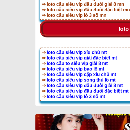
⇒
loto cầu siêu vip đầu đuôi giải 8 mn
⇒
loto cầu siêu vip đầu đuôi đặc biệt mn
⇒
loto cầu siêu vip lô 3 số mn
loto
⇒
loto cầu siêu vip xỉu chủ mt
⇒
loto cầu siêu vip giải đặc biệt mt
⇒
loto cầu to siêu vip giải 8 mt
⇒
loto cầu siêu vip bao lô mt
⇒
loto cầu siêu vip cặp xỉu chủ mt
⇒
loto cầu siêu vip song thủ lô mt
⇒
loto cầu siêu vip đầu đuôi giải 8 mt
⇒
loto cầu siêu vip đầu đuôi đặc biệt mt
⇒
loto cầu siêu vip lô 3 số mt