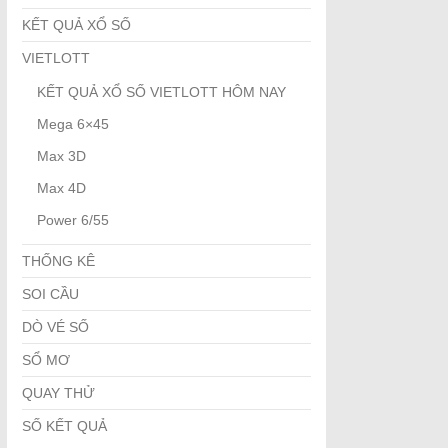
KẾT QUẢ XỔ SỐ
VIETLOTT
KẾT QUẢ XỔ SỐ VIETLOTT HÔM NAY
Mega 6×45
Max 3D
Max 4D
Power 6/55
THỐNG KÊ
SOI CẦU
DÒ VÉ SỐ
SỔ MƠ
QUAY THỬ
SỐ KẾT QUẢ