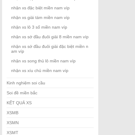
nhận xs đặc biệt miền nam víp
nhận xs giải tám miền nam víp
nhận xs lô 3 số miền nam víp
nhận xs sớ đầu đuôi giải 8 miền nam víp
nhận xs sớ đầu đuôi giải đặc biệt miền n
am víp
nhận xs song thủ lô miền nam víp
nhận xs xíu chủ miền nam víp
Kinh nghiệm soi cầu
Soi đề miền bắc
KẾT QUẢ XS
XSMB
XSMN
XSMT