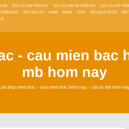
O MB
SOI CẦU MB HÔM NAY
SOI CẦU MB VIP HÔM NAY
SOI CẦU MT HÔM
Ề MIỀN BẮC
KẾT QUẢ XS
XSMB
XSMN
XSMT
KẾT QUẢ XỔ SỐ
VIE
UẢ
c - cau mien bac 
mb hom nay
cau dep mien bac – cau mien bac hom nay – cau lo mb hom na