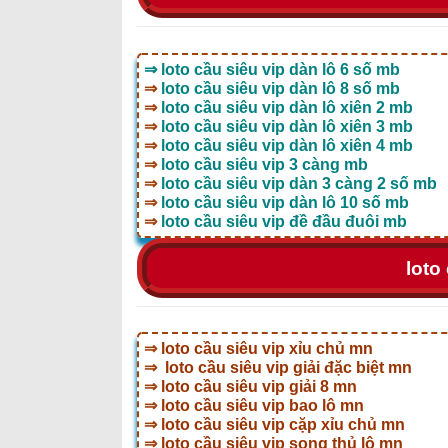
⇒
loto cầu siêu vip dàn lô 6 số mb
⇒
loto cầu siêu vip dàn lô 8 số mb
⇒
loto cầu siêu vip dàn lô xiên 2 mb
⇒
loto cầu siêu vip dàn lô xiên 3 mb
⇒
loto cầu siêu vip dàn lô xiên 4 mb
⇒
loto cầu siêu vip 3 càng mb
⇒
loto cầu siêu vip dàn 3 càng 2 số mb
⇒
loto cầu siêu vip dàn lô 10 số mb
⇒
loto cầu siêu vip đề đầu đuôi mb
loto
⇒
loto cầu siêu vip xỉu chủ mn
⇒
loto cầu siêu vip giải đặc biệt mn
⇒
loto cầu siêu vip giải 8 mn
⇒
loto cầu siêu vip bao lô mn
⇒
loto cầu siêu vip cặp xỉu chủ mn
⇒
loto cầu siêu vip song thủ lô mn