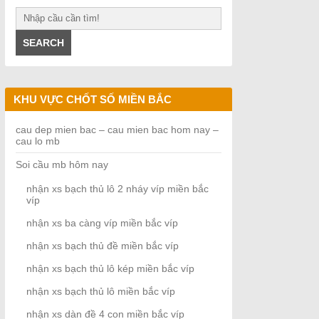
SEARCH
KHU VỰC CHỐT SỐ MIỀN BẮC
cau dep mien bac – cau mien bac hom nay –
cau lo mb
Soi cầu mb hôm nay
nhận xs bạch thủ lô 2 nháy víp miền bắc
víp
nhận xs ba càng víp miền bắc víp
nhận xs bạch thủ đề miền bắc víp
nhận xs bạch thủ lô kép miền bắc víp
nhận xs bạch thủ lô miền bắc víp
nhận xs dàn đề 4 con miền bắc víp