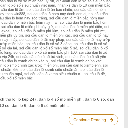
oán dàn lô xổ số miền bắc uy tín
,
dự đoán dàn lô xổ số siêu chuẩn
dàn lô xổ số siêu chuẩn việt nam
,
nhận xs dàn lô 10 con miền bắc
i cầu dàn lô âm
,
soi cầu dàn lô ăn bao nhiêu
,
soi cầu dàn lô hôm
nay theo win888
,
soi cau dàn lô hom nay danh con gi
,
soi cầu dàn
cầu dàn lô hôm nay sóc trăng
,
soi cầu dàn lô miền bắc hôm nay
i cầu dàn lô miền bắc hôm nay mai
,
soi cầu dàn lô miền bắc hôm
,
soi cầu dàn lô miễn phí bây giờ
,
soi cầu dàn lô miễn phí diễn
,
soi
í excel
,
soi cầu dàn lô miễn phí kim
,
soi cầu dàn lô miễn phí mt
,
iễn phí uy tín
,
soi cầu dàn lô miễn phí xác
,
soi cầu dàn lô tối nay
ối nay nháy
,
soi cầu dàn lô tối nay phap
,
soi cầu dàn lô tối nay ướp
ô ướp miền bắc
,
soi cầu dàn lô xổ số 3 càng
,
soi cầu dàn lô xổ số
 số gia lai
,
soi cầu dàn lô xổ số miền bắc 5 số
,
soi cầu dàn lô xổ
ắc lòng
,
soi cầu dàn lô xổ số miền bắc phí 100
,
soi cầu dàn lô xổ
c vip 24h
,
soi cầu dàn lô xổ số trà vinh
,
soi cầu dàn lô xổ số yên
 cầu dàn lô xsmb chính xác pi
,
soi cầu dàn lô xsmb chính xác
àn lô xsmb chính xác ướp miễn phí
,
soi cầu dàn lô xsmb ênh
,
soi
u chuẩn 786
,
soi cầu dàn lô xsmb siêu chuẩn ăn
,
soi cầu dàn lô
iêu chuẩn mp4
,
soi cầu dàn lô xsmb siêu chuẩn ơi
,
soi cầu lô đề
,
 cầu xổ số miền bắc
ạch thu lo, lo kep 247, dàn lô 4 số mb miễn phí, dan lo 6 so, dàn
 10 so, dan lo 6, dàn lô 6 số miền phí,…
Continue Reading
nhận
xs