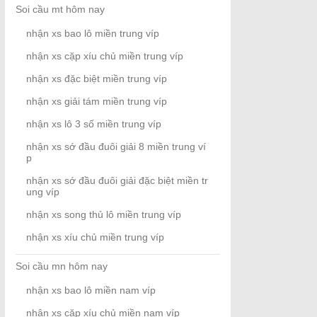
Soi cầu mt hôm nay
nhận xs bao lô miền trung víp
nhận xs cặp xíu chủ miền trung víp
nhận xs đặc biệt miền trung víp
nhận xs giải tám miền trung víp
nhận xs lô 3 số miền trung víp
nhận xs sớ đầu đuôi giải 8 miền trung ví
p
nhận xs sớ đầu đuôi giải đặc biệt miền tr
ung víp
nhận xs song thủ lô miền trung víp
nhận xs xíu chủ miền trung víp
Soi cầu mn hôm nay
nhận xs bao lô miền nam víp
nhận xs cặp xíu chủ miền nam víp