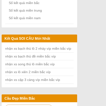
Số kết quả miền bắc
Số kết quả miền trung
Số kết quả miền nam
Kết Quả SOI CẦU Mới Nhất
nhận xs bạch thủ lô 2 nháy víp miền bắc víp
nhận xs bạch thủ đề miền bắc víp
nhận xs song thủ lô miền bắc víp
nhận xs lô xiên 2 miền bắc víp
nhận xs cặp 3 càng víp miền bắc víp
Cầu Đẹp Miền Bắc