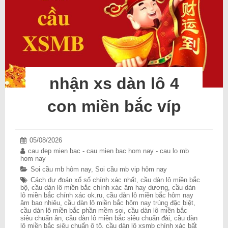
con
miền
bắc
víp
nhận xs dàn lô 4
con miền bắc víp
Posted
05/08/2026
05/08/2026
on:
Author:
cau dep mien bac - cau mien bac hom nay - cau lo mb
hom nay
Categories:
Soi cầu mb hôm nay
,
Soi cầu mb vip hôm nay
Tags:
Cách dự đoán xổ số chính xác nhất
,
cầu dàn lô miền bắc
bộ
,
cầu dàn lô miền bắc chính xác âm hay dương
,
cầu dàn
lô miền bắc chính xác ok.ru
,
cầu dàn lô miền bắc hôm nay
âm bao nhiêu
,
cầu dàn lô miền bắc hôm nay trúng đặc biệt
,
cầu dàn lô miền bắc phần mềm soi
,
cầu dàn lô miền bắc
siêu chuẩn ân
,
cầu dàn lô miền bắc siêu chuẩn đài
,
cầu dàn
lô miền bắc siêu chuẩn ô tô
,
cầu dàn lô xsmb chính xác bất