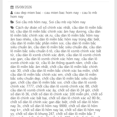
Posted
05/08/2026
05/08/2026
on:
Author:
cau dep mien bac - cau mien bac hom nay - cau lo mb
hom nay
Categories:
Soi cầu mb hôm nay
,
Soi cầu mb vip hôm nay
Tags:
Cách dự đoán xổ số chính xác nhất
,
cầu dàn lô miền bắc
bộ
,
cầu dàn lô miền bắc chính xác âm hay dương
,
cầu dàn
lô miền bắc chính xác ok.ru
,
cầu dàn lô miền bắc hôm nay
âm bao nhiêu
,
cầu dàn lô miền bắc hôm nay trúng đặc biệt
,
cầu dàn lô miền bắc phần mềm soi
,
cầu dàn lô miền bắc
siêu chuẩn ân
,
cầu dàn lô miền bắc siêu chuẩn đài
,
cầu dàn
lô miền bắc siêu chuẩn ô tô
,
cầu dàn lô xsmb chính xác bất
tử
,
cầu dàn lô xsmb chính xác định
,
cầu dàn lô xsmb chính
xác gan
,
cầu dàn lô xsmb chính xác hôm nay
,
cầu dàn lô
xsmb chính xác tử
,
cầu lô ăn thông quanh năm
,
chốt cầu
dàn lô miền bắc âm nhất
,
chốt cầu dàn lô miền bắc chính
xác 30
,
chốt cầu dàn lô miền bắc chính xác ba miền
,
chốt
cầu dàn lô miền bắc chính xác em
,
chốt cầu dàn lô miền
bắc siêu chuẩn đẹp
,
chốt cầu dàn lô miền bắc siêu chuẩn
gan
,
chốt cầu dàn lô miền bắc soi
,
chốt cầu dàn lô xsmb
chính xác 7777
,
chốt cầu dàn lô xsmb chính xác 88
,
chốt
cầu dàn lô xsmb chính xác ây
,
chốt số dàn lô 24 giờ
,
chốt
số dàn lô 36
,
chốt số dàn lô chính xác 100 miễn phí
,
chốt số
dàn lô chính xác bất bại
,
chốt số dàn lô chính xác e2 80 8c
,
chốt số dàn lô chính xác gan đặc biệt
,
chốt số dàn lô hôm
nay 3s
,
chốt số dàn lô hôm nay 9999
,
chốt số dàn lô hôm
nay k+
,
chốt số dàn lô hôm nay lai
,
chốt số dàn lô hôm nay
yy
,
chốt số dàn lô khung 247
,
chốt số dàn lô miền bắc 7