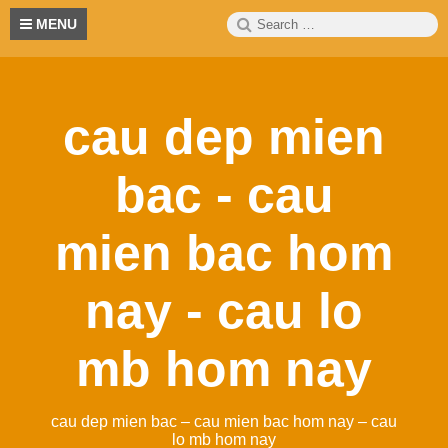
Skip
Search
S
MENU
to
for:
content
cau dep mien
bac - cau
mien bac hom
nay - cau lo
mb hom nay
cau dep mien bac – cau mien bac hom nay – cau
lo mb hom nay