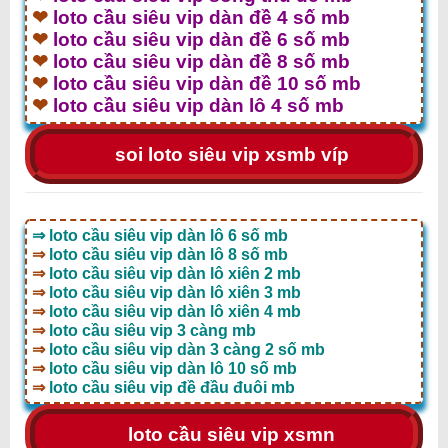
❤
loto cầu siêu vip dàn đề 4 số mb
❤
loto cầu siêu vip dàn đề 6 số mb
❤
loto cầu siêu vip dàn đề 8 số mb
❤
loto cầu siêu vip dàn đề 10 số mb
❤
loto cầu siêu vip dàn lô 4 số mb
soi loto siêu vip xsmb víp
⇒
loto cầu siêu vip dàn lô 6 số mb
⇒
loto cầu siêu vip dàn lô 8 số mb
⇒
loto cầu siêu vip dàn lô xiên 2 mb
⇒
loto cầu siêu vip dàn lô xiên 3 mb
⇒
loto cầu siêu vip dàn lô xiên 4 mb
⇒
loto cầu siêu vip 3 càng mb
⇒
loto cầu siêu vip dàn 3 càng 2 số mb
⇒
loto cầu siêu vip dàn lô 10 số mb
⇒
loto cầu siêu vip đề đầu đuôi mb
loto cầu siêu vip xsmn