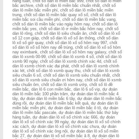
hàng tuần
,
chốt số dàn lô miền bắc 999
,
chốt số dàn lô miền
bắc archive
,
chốt số dàn lô miền bắc chuẩn nhất
,
chốt số
dàn lô miền bắc miễn phí
,
chốt số dàn lô miền bắc miền
trung
,
chốt số dàn lô miền bắc quay xổ số
,
chốt số dàn lô
miền bắc soi cầu miễn phí
,
chốt số dàn lô miền bắc vang
,
chốt số dàn lô miền bắc vào ngày hôm nay
,
chốt số dàn lô
miền bắc yes
,
chốt số dàn lô ơ miền bắc hôm nay
,
chốt số
dàn lô rông
,
chốt số dàn lô siêu chuẩn ân
,
chốt số dàn lô xổ
số 12 con giáp
,
chốt số dàn lô xổ số ăn thông
,
chốt số dàn
lô xổ số giờ quay
,
chốt số dàn lô xổ số hôm nay 997
,
chốt
số dàn lô xổ số hôm nay dễ trúng
,
chốt số dàn lô xổ số hôm
nay eximbank
,
chốt số dàn lô xổ số hôm nay galaxy
,
chốt số
dàn lô xsmb 00-99
,
chốt số dàn lô xsmb 4 số
,
chốt số dàn lô
xsmb 90 ngày
,
chốt số dàn lô xsmb chính xác 4d
,
chốt số
dàn lô xsmb chính xác đại phát
,
chốt số dàn lô xsmb chính
xác lét
,
chốt số dàn lô xsmb quay thu
,
chốt số dàn lô xsmb
siêu chuẩn 6 số
,
chốt số dàn lô xsmb siêu chuẩn nhất
,
chốt
số dàn lô xsmb siêu chuẩn ơi hôm nay
,
chốt số dàn lô xsmb
siêu chuẩn ôm
,
chốt số dàn lô xsmb ướp
,
chốt số lô đề
miền bắc
,
dàn lô 6 con miền bắc
,
dàn lô 6 số vip
,
dự đoán
dàn lô miền bắc 100 phần trăm
,
dự đoán dàn lô miền bắc 4
tây
,
dự đoán dàn lô miền bắc 6 tây
,
dự đoán dàn lô miền bắc
đúng rồi
,
dự đoán dàn lô miền bắc kết quả
,
dự đoán dàn lô
miền bắc miễn phí
,
dự đoán dàn lô miền bắc ô tô
,
dự đoán
dàn lô miền bắc pascale
,
dự đoán dàn lô miền bắc thứ bảy
hàng tuần
,
dự đoán dàn lô xổ số chính xác 666
,
dự đoán
dàn lô xổ số chính xác 99 ngày
,
dự đoán dàn lô xổ số chính
xác cách
,
dự đoán dàn lô xổ số chính xác chưa
,
dự đoán
dàn lô xổ số chính xác ông nội
,
dự đoán dàn lô xổ số miền
bắc 27
,
dự đoán dàn lô xổ số miền bắc ă 8
,
dự đoán dàn lô