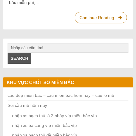
bắc miễn phí,…
bắc
víp
Continue Reading
nhận
xs
dàn
lô
4
con
miền
SEARCH
bắc
víp
KHU VỰC CHỐT SỐ MIỀN BẮC
cau dep mien bac – cau mien bac hom nay – cau lo mb
Soi cầu mb hôm nay
nhận xs bạch thủ lô 2 nháy víp miền bắc víp
nhận xs ba càng víp miền bắc víp
nhận xs bạch thủ đề miền bắc víp