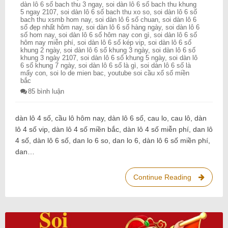
dàn lô 6 số bach thu 3 ngay
,
soi dàn lô 6 số bach thu khung
5 ngay 2107
,
soi dàn lô 6 số bach thu xo so
,
soi dàn lô 6 số
bach thu xsmb hom nay
,
soi dàn lô 6 số chuan
,
soi dàn lô 6
số đẹp nhất hôm nay
,
soi dàn lô 6 số hàng ngày
,
soi dàn lô 6
số hom nay
,
soi dàn lô 6 số hôm nay con gì
,
soi dàn lô 6 số
hôm nay miễn phí
,
soi dàn lô 6 số kép vip
,
soi dàn lô 6 số
khung 2 ngày
,
soi dàn lô 6 số khung 3 ngày
,
soi dàn lô 6 số
khung 3 ngày 2107
,
soi dàn lô 6 số khung 5 ngày
,
soi dàn lô
6 số khung 7 ngày
,
soi dàn lô 6 số là gì
,
soi dàn lô 6 số là
mấy con
,
soi lo de mien bac
,
youtube soi cầu xổ số miền
bắc
85 bình luận
ở
nhận
xs
dàn
dàn lô 4 số, cầu lô hôm nay, dàn lô 6 số, cau lo, cau lô, dàn
lô
lô 4 số vip, dàn lô 4 số miền bắc, dàn lô 4 số miễn phí, dan lô
6
con
4 số, dàn lô 6 số, dan lo 6 so, dan lo 6, dàn lô 6 số miền phí,
miền
dan…
bắc
víp
Continue Reading
nhận
xs
dàn
lô
6