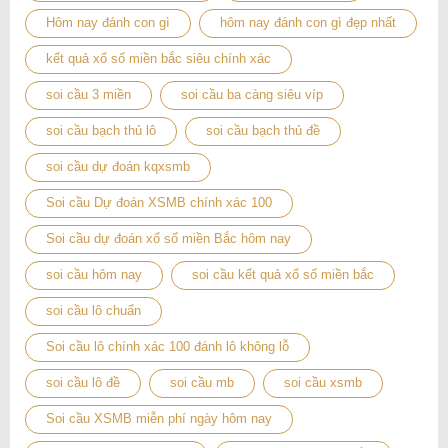
Hôm nay đánh con gì
hôm nay đánh con gì đẹp nhất
kết quả xổ số miền bắc siêu chính xác
soi cầu 3 miền
soi cầu ba càng siêu víp
soi cầu bạch thủ lô
soi cầu bạch thủ đề
soi cầu dự đoán kqxsmb
Soi cầu Dự đoán XSMB chính xác 100
Soi cầu dự đoán xổ số miền Bắc hôm nay
soi cầu hôm nay
soi cầu kết quả xổ số miền bắc
soi cầu lô chuẩn
Soi cầu lô chính xác 100 đánh lô không lỗ
soi cầu lô đề
soi cầu mb
soi cầu xsmb
Soi cầu XSMB miễn phí ngày hôm nay