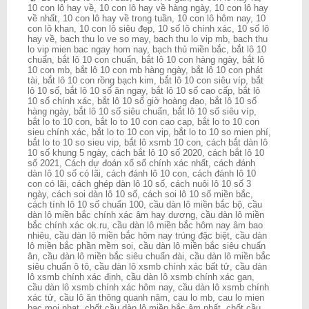
10 con lô hay về
,
10 con lô hay về hàng ngày
,
10 con lô hay
về nhất
,
10 con lô hay về trong tuần
,
10 con lô hôm nay
,
10
con lô khan
,
10 con lô siêu đẹp
,
10 số lô chính xác
,
10 số lô
hay về
,
bach thu lo ve so may
,
bach thu lo vip mb
,
bach thu
lo vip mien bac ngay hom nay
,
bạch thủ miền bắc
,
bắt lô 10
chuẩn
,
bắt lô 10 con chuẩn
,
bắt lô 10 con hàng ngày
,
bắt lô
10 con mb
,
bắt lô 10 con mb hàng ngày
,
bắt lô 10 con phát
tài
,
bắt lô 10 con rồng bạch kim
,
bắt lô 10 con siêu víp
,
bắt
lô 10 số
,
bắt lô 10 số ăn ngay
,
bắt lô 10 số cao cấp
,
bắt lô
10 số chính xác
,
bắt lô 10 số giờ hoàng đạo
,
bắt lô 10 số
hàng ngày
,
bắt lô 10 số siêu chuẩn
,
bắt lô 10 số siêu víp
,
bắt lo to 10 con
,
bắt lo to 10 con cao cap
,
bắt lo to 10 con
sieu chính xác
,
bắt lo to 10 con vip
,
bắt lo to 10 so mien phí
,
bắt lo to 10 so sieu vip
,
bắt lô xsmb 10 con
,
cách bắt dàn lô
10 số khung 5 ngày
,
cách bắt lô 10 số 2020
,
cách bắt lô 10
số 2021
,
Cách dự đoán xổ số chính xác nhất
,
cách đánh
dàn lô 10 số có lãi
,
cách đánh lô 10 con
,
cách đánh lô 10
con có lãi
,
cách ghép dàn lô 10 số
,
cách nuôi lô 10 số 3
ngày
,
cách soi dàn lô 10 số
,
cách soi lô 10 số miền bắc
,
cách tính lô 10 số chuẩn 100
,
cầu dàn lô miền bắc bộ
,
cầu
dàn lô miền bắc chính xác âm hay dương
,
cầu dàn lô miền
bắc chính xác ok.ru
,
cầu dàn lô miền bắc hôm nay âm bao
nhiêu
,
cầu dàn lô miền bắc hôm nay trúng đặc biệt
,
cầu dàn
lô miền bắc phần mềm soi
,
cầu dàn lô miền bắc siêu chuẩn
ân
,
cầu dàn lô miền bắc siêu chuẩn đài
,
cầu dàn lô miền bắc
siêu chuẩn ô tô
,
cầu dàn lô xsmb chính xác bất tử
,
cầu dàn
lô xsmb chính xác định
,
cầu dàn lô xsmb chính xác gan
,
cầu dàn lô xsmb chính xác hôm nay
,
cầu dàn lô xsmb chính
xác tử
,
cầu lô ăn thông quanh năm
,
cau lo mb
,
cau lo mien
bac moi nhat
,
chốt cầu dàn lô miền bắc âm nhất
,
chốt cầu