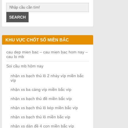
SEARCH
KHU VỰC CHỐT SỐ MIỀN BẮC
cau dep mien bac – cau mien bac hom nay –
cau lo mb
Soi cầu mb hôm nay
nhận xs bạch thủ lô 2 nháy víp miền bắc
víp
nhận xs ba càng víp miền bắc víp
nhận xs bạch thủ đề miền bắc víp
nhận xs bạch thủ lô kép miền bắc víp
nhận xs bạch thủ lô miền bắc víp
nhận xs dàn đề 4 con miền bắc víp