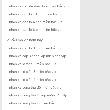
nhận xs dàn đề đầu đuôi miền bắc víp
nhận xs dàn lô 10 con miền bắc víp
nhận xs dàn lô 4 con miền bắc víp
nhận xs dàn lô 6 con miền bắc víp
Soi cầu mb vip hôm nay
nhận xs dàn lô 8 con miền bắc víp
nhận xs cặp 3 càng víp miền bắc víp
nhận xs lô xiên 2 miền bắc víp
nhận xs lô xiên 3 miền bắc víp
nhận xs lô xiên 4 miền bắc víp
nhận xs song thủ đề miền bắc víp
nhận xs song thủ lô kép miền bắc víp
nhận xs song thủ lô miền bắc víp