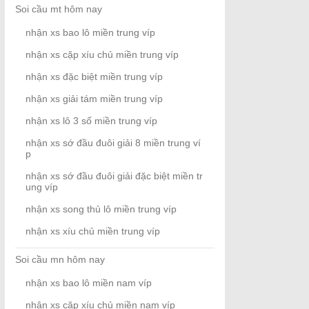
Soi cầu mt hôm nay
nhận xs bao lô miền trung víp
nhận xs cặp xíu chủ miền trung víp
nhận xs đặc biệt miền trung víp
nhận xs giải tám miền trung víp
nhận xs lô 3 số miền trung víp
nhận xs sớ đầu đuôi giải 8 miền trung ví
p
nhận xs sớ đầu đuôi giải đặc biệt miền tr
ung víp
nhận xs song thủ lô miền trung víp
nhận xs xíu chủ miền trung víp
Soi cầu mn hôm nay
nhận xs bao lô miền nam víp
nhận xs cặp xíu chủ miền nam víp