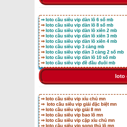
⇒
loto cầu siêu vip dàn lô 6 số mb
⇒
loto cầu siêu vip dàn lô 8 số mb
⇒
loto cầu siêu vip dàn lô xiên 2 mb
⇒
loto cầu siêu vip dàn lô xiên 3 mb
⇒
loto cầu siêu vip dàn lô xiên 4 mb
⇒
loto cầu siêu vip 3 càng mb
⇒
loto cầu siêu vip dàn 3 càng 2 số mb
⇒
loto cầu siêu vip dàn lô 10 số mb
⇒
loto cầu siêu vip đề đầu đuôi mb
loto
⇒
loto cầu siêu vip xỉu chủ mn
⇒
loto cầu siêu vip giải đặc biệt mn
⇒
loto cầu siêu vip giải 8 mn
⇒
loto cầu siêu vip bao lô mn
⇒
loto cầu siêu vip cặp xỉu chủ mn
⇒
loto cầu siêu vip song thủ lô mn