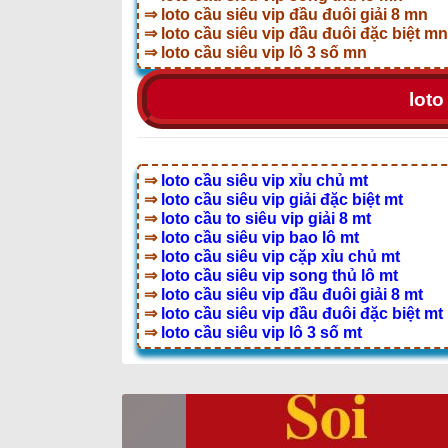
⇒
loto cầu siêu vip đầu đuôi giải 8 mn
⇒
loto cầu siêu vip đầu đuôi đặc biệt mn
⇒
loto cầu siêu vip lô 3 số mn
loto
⇒
loto cầu siêu vip xỉu chủ mt
⇒
loto cầu siêu vip giải đặc biệt mt
⇒
loto cầu to siêu vip giải 8 mt
⇒
loto cầu siêu vip bao lô mt
⇒
loto cầu siêu vip cặp xỉu chủ mt
⇒
loto cầu siêu vip song thủ lô mt
⇒
loto cầu siêu vip đầu đuôi giải 8 mt
⇒
loto cầu siêu vip đầu đuôi đặc biệt mt
⇒
loto cầu siêu vip lô 3 số mt