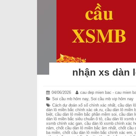
nhận xs dàn l
Posted
04/06/2026
04/06/2026
Author:
cau dep mien bac - cau mien b
on:
Categories:
Soi cầu mb hôm nay
,
Soi cầu mb vip hôm nay
Tags:
Cách dự đoán xổ số chính xác nhất
,
cầu dàn l
dàn lô miền bắc chính xác ok.ru
,
cầu dàn lô miền 
biệt
,
cầu dàn lô miền bắc phần mềm soi
,
cầu dàn l
dàn lô miền bắc siêu chuẩn ô tô
,
cầu dàn lô xsmb 
xsmb chính xác gan
,
cầu dàn lô xsmb chính xác 
năm
,
chốt cầu dàn lô miền bắc âm nhất
,
chốt cầu 
ba miền
,
chốt cầu dàn lô miền bắc chính xác em
,