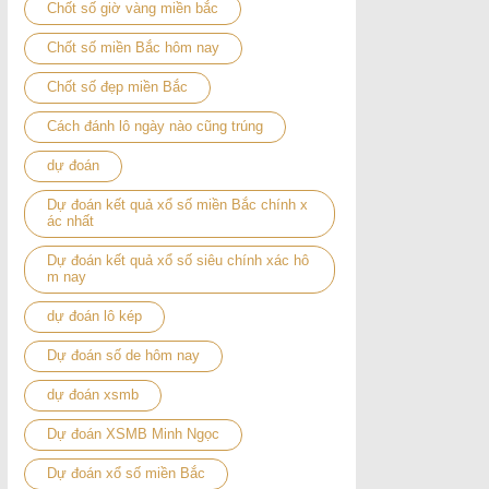
Chốt số giờ vàng miền bắc
Chốt số miền Bắc hôm nay
Chốt số đẹp miền Bắc
Cách đánh lô ngày nào cũng trúng
dự đoán
Dự đoán kết quả xổ số miền Bắc chính x
ác nhất
Dự đoán kết quả xổ số siêu chính xác hô
m nay
dự đoán lô kép
Dự đoán số de hôm nay
dự đoán xsmb
Dự đoán XSMB Minh Ngọc
Dự đoán xổ số miền Bắc