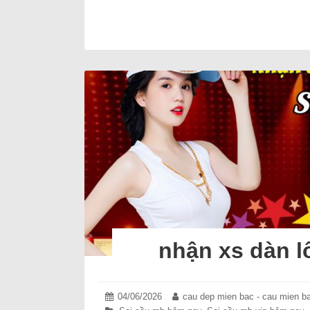
miền
bắc
víp
nhận xs dàn l
Posted
04/06/2026
04/06/2026
Author:
cau dep mien bac - cau mien b
on: