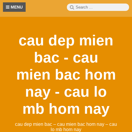
Skip
Search
S
MENU
to
for:
content
cau dep mien
bac - cau
mien bac hom
nay - cau lo
mb hom nay
cau dep mien bac – cau mien bac hom nay – cau
lo mb hom nay