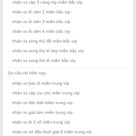
nhận xs cặp 3 càng víp miền bắc víp
nhận xs lô xiên 2 miền bắc víp
nhận xs lô xiên 3 miền bắc víp
nhận xs lô xiên 4 miền bắc víp
nhận xs song thủ đề miền bắc víp
nhận xs song thủ lô kép miền bắc víp
nhận xs song thủ lô miền bắc víp
Soi cầu mt hôm nay
nhận xs bao lô miền trung víp
nhận xs cặp xíu chủ miền trung víp
nhận xs đặc biệt miền trung víp
nhận xs giải tám miền trung víp
nhận xs lô 3 số miền trung víp
nhận xs sớ đầu đuôi giải 8 miền trung víp