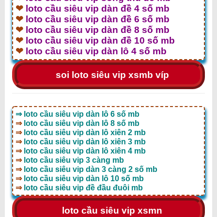
❤
loto cầu siêu vip dàn đề 4 số mb
❤
loto cầu siêu vip dàn đề 6 số mb
❤
loto cầu siêu vip dàn đề 8 số mb
❤
loto cầu siêu vip dàn đề 10 số mb
❤
loto cầu siêu vip dàn lô 4 số mb
soi loto siêu vip xsmb víp
⇒
loto cầu siêu vip dàn lô 6 số mb
⇒
loto cầu siêu vip dàn lô 8 số mb
⇒
loto cầu siêu vip dàn lô xiên 2 mb
⇒
loto cầu siêu vip dàn lô xiên 3 mb
⇒
loto cầu siêu vip dàn lô xiên 4 mb
⇒
loto cầu siêu vip 3 càng mb
⇒
loto cầu siêu vip dàn 3 càng 2 số mb
⇒
loto cầu siêu vip dàn lô 10 số mb
⇒
loto cầu siêu vip đề đầu đuôi mb
loto cầu siêu vip xsmn