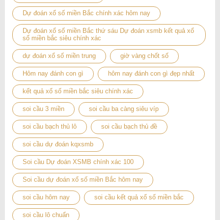
Dự đoán xổ số miền Bắc chính xác hôm nay
Dự đoán xổ số miền Bắc thứ sáu Dự đoán xsmb kết quả xổ
số miền bắc siêu chính xác
dự đoán xổ số miền trung
giờ vàng chốt số
Hôm nay đánh con gì
hôm nay đánh con gì đẹp nhất
kết quả xổ số miền bắc siêu chính xác
soi cầu 3 miền
soi cầu ba càng siêu víp
soi cầu bạch thủ lô
soi cầu bạch thủ đề
soi cầu dự đoán kqxsmb
Soi cầu Dự đoán XSMB chính xác 100
Soi cầu dự đoán xổ số miền Bắc hôm nay
soi cầu hôm nay
soi cầu kết quả xổ số miền bắc
soi cầu lô chuẩn