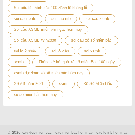
Soi cầu lô chính xác 100 đánh lô không lỗ
soi cầu lô đề
soi cầu mb
soi cầu xsmb
Soi cầu XSMB miễn phí ngày hôm nay
Soi cầu XSMB Win2888
soi cầu xổ số miền bắc
soi lo 2 nháy
soi lô xiên
soi xsmb
sxmb
Thống kê kết quả xổ số miền Bắc 100 ngày
xsmb dự đoán xổ số miền bắc hôm nay
XSMB năm 2021
xsmn
Xổ Số Miền Bắc
xổ số miền bắc hôm nay
©
2026
cau dep mien bac – cau mien bac hom nay – cau lo mb hom nay