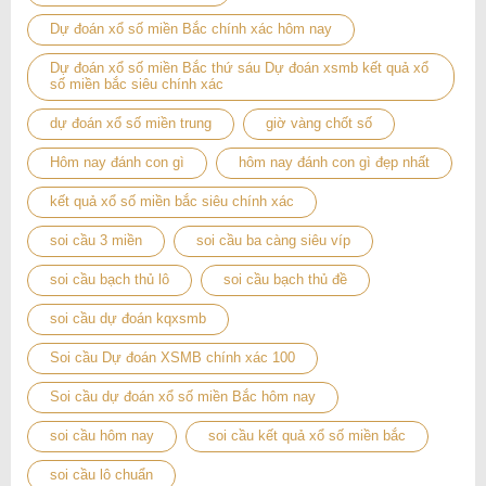
Dự đoán xổ số miền Bắc chính xác hôm nay
Dự đoán xổ số miền Bắc thứ sáu Dự đoán xsmb kết quả xổ
số miền bắc siêu chính xác
dự đoán xổ số miền trung
giờ vàng chốt số
Hôm nay đánh con gì
hôm nay đánh con gì đẹp nhất
kết quả xổ số miền bắc siêu chính xác
soi cầu 3 miền
soi cầu ba càng siêu víp
soi cầu bạch thủ lô
soi cầu bạch thủ đề
soi cầu dự đoán kqxsmb
Soi cầu Dự đoán XSMB chính xác 100
Soi cầu dự đoán xổ số miền Bắc hôm nay
soi cầu hôm nay
soi cầu kết quả xổ số miền bắc
soi cầu lô chuẩn