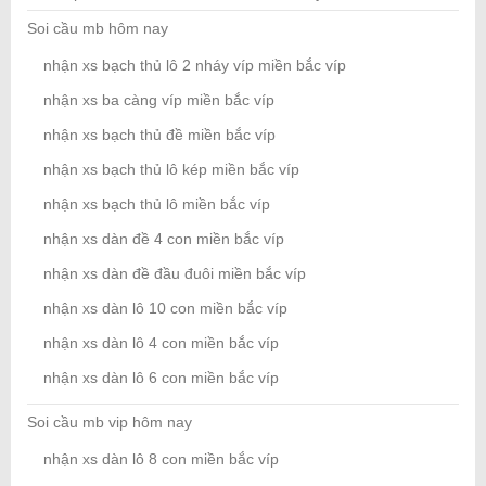
Soi cầu mb hôm nay
nhận xs bạch thủ lô 2 nháy víp miền bắc víp
nhận xs ba càng víp miền bắc víp
nhận xs bạch thủ đề miền bắc víp
nhận xs bạch thủ lô kép miền bắc víp
nhận xs bạch thủ lô miền bắc víp
nhận xs dàn đề 4 con miền bắc víp
nhận xs dàn đề đầu đuôi miền bắc víp
nhận xs dàn lô 10 con miền bắc víp
nhận xs dàn lô 4 con miền bắc víp
nhận xs dàn lô 6 con miền bắc víp
Soi cầu mb vip hôm nay
nhận xs dàn lô 8 con miền bắc víp