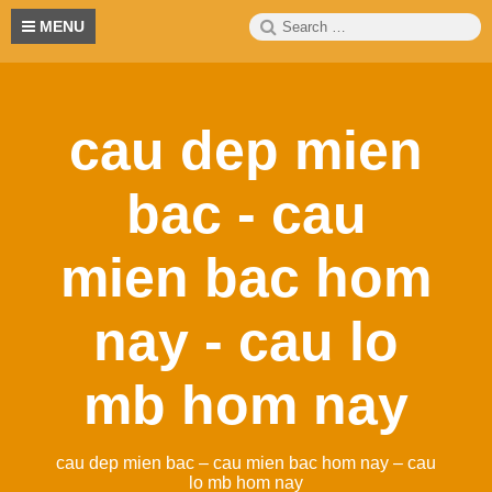
Skip
Search
S
MENU
to
for:
content
cau dep mien
bac - cau
mien bac hom
nay - cau lo
mb hom nay
cau dep mien bac – cau mien bac hom nay – cau
lo mb hom nay