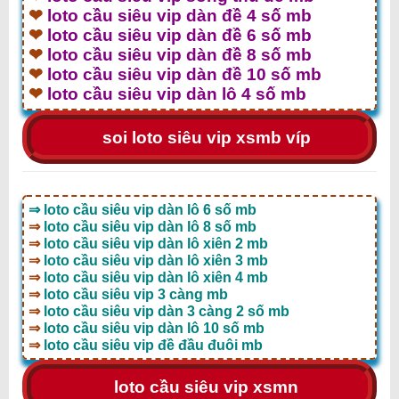
❤
loto cầu siêu vip dàn đề 4 số mb
❤
loto cầu siêu vip dàn đề 6 số mb
❤
loto cầu siêu vip dàn đề 8 số mb
❤
loto cầu siêu vip dàn đề 10 số mb
❤
loto cầu siêu vip dàn lô 4 số mb
soi loto siêu vip xsmb víp
⇒
loto cầu siêu vip dàn lô 6 số mb
⇒
loto cầu siêu vip dàn lô 8 số mb
⇒
loto cầu siêu vip dàn lô xiên 2 mb
⇒
loto cầu siêu vip dàn lô xiên 3 mb
⇒
loto cầu siêu vip dàn lô xiên 4 mb
⇒
loto cầu siêu vip 3 càng mb
⇒
loto cầu siêu vip dàn 3 càng 2 số mb
⇒
loto cầu siêu vip dàn lô 10 số mb
⇒
loto cầu siêu vip đề đầu đuôi mb
loto cầu siêu vip xsmn