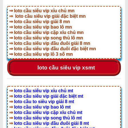
⇒
loto cầu siêu vip xỉu chủ mn
⇒
loto cầu siêu vip giải đặc biệt mn
⇒
loto cầu siêu vip giải 8 mn
⇒
loto cầu siêu vip bao lô mn
⇒
loto cầu siêu vip cặp xỉu chủ mn
⇒
loto cầu siêu vip song thủ lô mn
⇒
loto cầu siêu vip đầu đuôi giải 8 mn
⇒
loto cầu siêu vip đầu đuôi đặc biệt mn
⇒
loto cầu siêu vip lô 3 số mn
loto cầu siêu vip xsmt
⇒
loto cầu siêu vip xỉu chủ mt
⇒
loto cầu siêu vip giải đặc biệt mt
⇒
loto cầu to siêu vip giải 8 mt
⇒
loto cầu siêu vip bao lô mt
⇒
loto cầu siêu vip cặp xỉu chủ mt
⇒
loto cầu siêu vip song thủ lô mt
⇒
loto cầu siêu vip đầu đuôi giải 8 mt