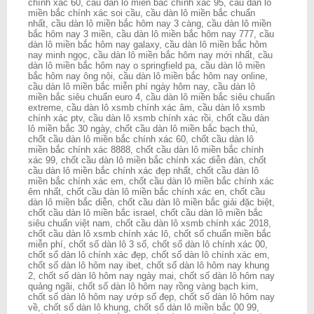
chính xác 60
,
cầu dàn lô miền bắc chính xác 95
,
cầu dàn lô
miền bắc chính xác soi cầu
,
cầu dàn lô miền bắc chuẩn
nhất
,
cầu dàn lô miền bắc hôm nay 3 càng
,
cầu dàn lô miền
bắc hôm nay 3 miền
,
cầu dàn lô miền bắc hôm nay 777
,
cầu
dàn lô miền bắc hôm nay galaxy
,
cầu dàn lô miền bắc hôm
nay minh ngọc
,
cầu dàn lô miền bắc hôm nay mới nhất
,
cầu
dàn lô miền bắc hôm nay o springfield pa
,
cầu dàn lô miền
bắc hôm nay ông nội
,
cầu dàn lô miền bắc hôm nay online
,
cầu dàn lô miền bắc miễn phí ngày hôm nay
,
cầu dàn lô
miền bắc siêu chuẩn euro 4
,
cầu dàn lô miền bắc siêu chuẩn
extreme
,
cầu dàn lô xsmb chính xác âm
,
cầu dàn lô xsmb
chính xác ptv
,
cầu dàn lô xsmb chính xác rồi
,
chốt cầu dàn
lô miền bắc 30 ngày
,
chốt cầu dàn lô miền bắc bạch thủ
,
chốt cầu dàn lô miền bắc chính xác 60
,
chốt cầu dàn lô
miền bắc chính xác 8888
,
chốt cầu dàn lô miền bắc chính
xác 99
,
chốt cầu dàn lô miền bắc chính xác diễn đàn
,
chốt
cầu dàn lô miền bắc chính xác đẹp nhất
,
chốt cầu dàn lô
miền bắc chính xác em
,
chốt cầu dàn lô miền bắc chính xác
êm nhất
,
chốt cầu dàn lô miền bắc chính xác en
,
chốt cầu
dàn lô miền bắc diễn
,
chốt cầu dàn lô miền bắc giải đặc biệt
,
chốt cầu dàn lô miền bắc israel
,
chốt cầu dàn lô miền bắc
siêu chuẩn việt nam
,
chốt cầu dàn lô xsmb chính xác 2018
,
chốt cầu dàn lô xsmb chính xác lô
,
chốt số chuẩn miền bắc
miễn phí
,
chốt số dàn lô 3 số
,
chốt số dàn lô chính xác 00
,
chốt số dàn lô chính xác đẹp
,
chốt số dàn lô chính xác em
,
chốt số dàn lô hôm nay ibet
,
chốt số dàn lô hôm nay khung
2
,
chốt số dàn lô hôm nay ngày mai
,
chốt số dàn lô hôm nay
quảng ngãi
,
chốt số dàn lô hôm nay rồng vàng bạch kim
,
chốt số dàn lô hôm nay ướp số đẹp
,
chốt số dàn lô hôm nay
về
,
chốt số dàn lô khung
,
chốt số dàn lô miền bắc 00 99
,