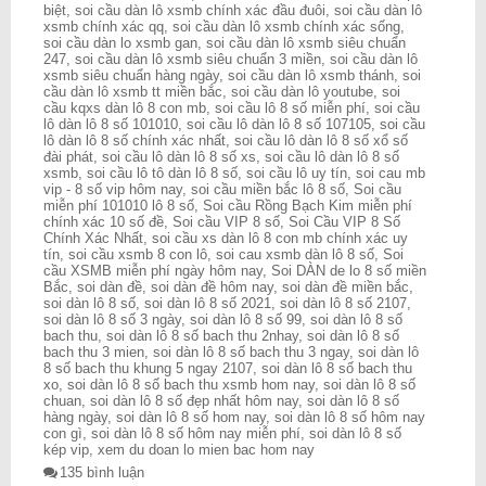
biệt
,
soi cầu dàn lô xsmb chính xác đầu đuôi
,
soi cầu dàn lô
xsmb chính xác qq
,
soi cầu dàn lô xsmb chính xác sống
,
soi cầu dàn lo xsmb gan
,
soi cầu dàn lô xsmb siêu chuẩn
247
,
soi cầu dàn lô xsmb siêu chuẩn 3 miền
,
soi cầu dàn lô
xsmb siêu chuẩn hàng ngày
,
soi cầu dàn lô xsmb thánh
,
soi
cầu dàn lô xsmb tt miền bắc
,
soi cầu dàn lô youtube
,
soi
cầu kqxs dàn lô 8 con mb
,
soi cầu lô 8 số miễn phí
,
soi cầu
lô dàn lô 8 số 101010
,
soi cầu lô dàn lô 8 số 107105
,
soi cầu
lô dàn lô 8 số chính xác nhất
,
soi cầu lô dàn lô 8 số xổ số
đài phát
,
soi cầu lô dàn lô 8 số xs
,
soi cầu lô dàn lô 8 số
xsmb
,
soi cầu lô tô dàn lô 8 số
,
soi cầu lô uy tín
,
soi cau mb
vip - 8 số vip hôm nay
,
soi cầu miền bắc lô 8 số
,
Soi cầu
miễn phí 101010 lô 8 số
,
Soi cầu Rồng Bạch Kim miễn phí
chính xác 10 số đề
,
Soi cầu VIP 8 số
,
Soi Cầu VIP 8 Số
Chính Xác Nhất
,
soi cầu xs dàn lô 8 con mb chính xác uy
tín
,
soi cầu xsmb 8 con lô
,
soi cau xsmb dàn lô 8 số
,
Soi
cầu XSMB miễn phí ngày hôm nay
,
Soi DÀN de lo 8 số miền
Bắc
,
soi dàn đề
,
soi dàn đề hôm nay
,
soi dàn đề miền bắc
,
soi dàn lô 8 số
,
soi dàn lô 8 số 2021
,
soi dàn lô 8 số 2107
,
soi dàn lô 8 số 3 ngày
,
soi dàn lô 8 số 99
,
soi dàn lô 8 số
bach thu
,
soi dàn lô 8 số bach thu 2nhay
,
soi dàn lô 8 số
bach thu 3 mien
,
soi dàn lô 8 số bach thu 3 ngay
,
soi dàn lô
8 số bach thu khung 5 ngay 2107
,
soi dàn lô 8 số bach thu
xo
,
soi dàn lô 8 số bach thu xsmb hom nay
,
soi dàn lô 8 số
chuan
,
soi dàn lô 8 số đẹp nhất hôm nay
,
soi dàn lô 8 số
hàng ngày
,
soi dàn lô 8 số hom nay
,
soi dàn lô 8 số hôm nay
con gì
,
soi dàn lô 8 số hôm nay miễn phí
,
soi dàn lô 8 số
kép vip
,
xem du doan lo mien bac hom nay
135 bình luận
ở