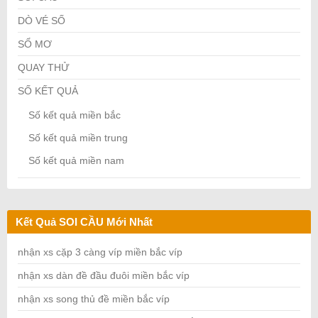
DÒ VÉ SỐ
SỔ MƠ
QUAY THỬ
SỐ KẾT QUẢ
Số kết quả miền bắc
Số kết quả miền trung
Số kết quả miền nam
Kết Quả SOI CẦU Mới Nhất
nhận xs cặp 3 càng víp miền bắc víp
nhận xs dàn đề đầu đuôi miền bắc víp
nhận xs song thủ đề miền bắc víp