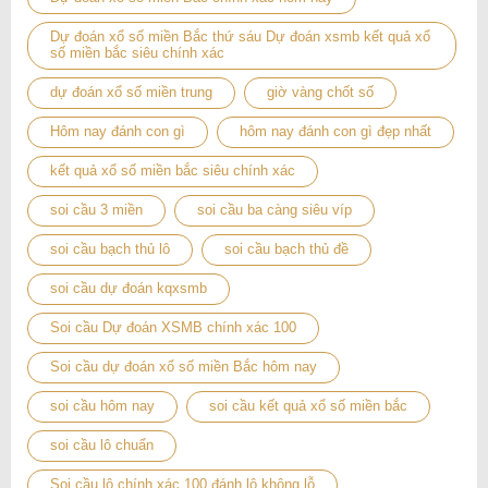
Dự đoán xổ số miền Bắc thứ sáu Dự đoán xsmb kết quả xổ
số miền bắc siêu chính xác
dự đoán xổ số miền trung
giờ vàng chốt số
Hôm nay đánh con gì
hôm nay đánh con gì đẹp nhất
kết quả xổ số miền bắc siêu chính xác
soi cầu 3 miền
soi cầu ba càng siêu víp
soi cầu bạch thủ lô
soi cầu bạch thủ đề
soi cầu dự đoán kqxsmb
Soi cầu Dự đoán XSMB chính xác 100
Soi cầu dự đoán xổ số miền Bắc hôm nay
soi cầu hôm nay
soi cầu kết quả xổ số miền bắc
soi cầu lô chuẩn
Soi cầu lô chính xác 100 đánh lô không lỗ