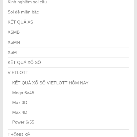
Kinh nghiệm soi cầu
Soi đề miền bắc
KẾT QUẢ XS
XSMB
XSMN
XSMT
KẾT QUẢ XỔ SỐ
VIETLOTT
KẾT QUẢ XỔ SỐ VIETLOTT HÔM NAY
Mega 6×45
Max 3D
Max 4D
Power 6/55
THỐNG KÊ