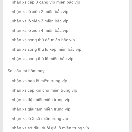
nhận xs cặp 3 càng víp miền bắc víp
nhận xs lô xiên 2 miền bắc víp
nhận xs lô xiên 3 miền bắc víp
nhận xs lô xiên 4 miền bắc víp
nhận xs song thủ đề miền bắc víp
nhận xs song thủ lô kép miền bắc víp
nhận xs song thủ lô miền bắc víp
Soi cầu mt hôm nay
nhận xs bao lô miền trung víp
nhận xs cặp xíu chủ miền trung víp
nhận xs đặc biệt miền trung víp
nhận xs giải tám miền trung víp
nhận xs lô 3 số miền trung víp
nhận xs sớ đầu đuôi giải 8 miền trung víp