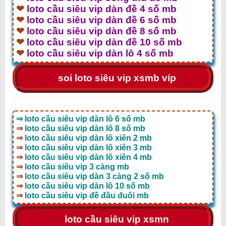
❤
loto cầu siêu vip dàn đề 4 số mb
❤
loto cầu siêu vip dàn đề 6 số mb
❤
loto cầu siêu vip dàn đề 8 số mb
❤
loto cầu siêu vip dàn đề 10 số mb
❤
loto cầu siêu vip dàn lô 4 số mb
soi loto siêu vip xsmb víp
⇒
loto cầu siêu vip dàn lô 6 số mb
⇒
loto cầu siêu vip dàn lô 8 số mb
⇒
loto cầu siêu vip dàn lô xiên 2 mb
⇒
loto cầu siêu vip dàn lô xiên 3 mb
⇒
loto cầu siêu vip dàn lô xiên 4 mb
⇒
loto cầu siêu vip 3 càng mb
⇒
loto cầu siêu vip dàn 3 càng 2 số mb
⇒
loto cầu siêu vip dàn lô 10 số mb
⇒
loto cầu siêu vip đề đầu đuôi mb
loto cầu siêu vip xsmn