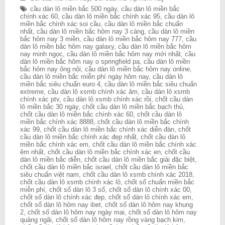
Tags:
cầu dàn lô miền bắc 500 ngày
,
cầu dàn lô miền bắc
chính xác 60
,
cầu dàn lô miền bắc chính xác 95
,
cầu dàn lô
miền bắc chính xác soi cầu
,
cầu dàn lô miền bắc chuẩn
nhất
,
cầu dàn lô miền bắc hôm nay 3 càng
,
cầu dàn lô miền
bắc hôm nay 3 miền
,
cầu dàn lô miền bắc hôm nay 777
,
cầu
dàn lô miền bắc hôm nay galaxy
,
cầu dàn lô miền bắc hôm
nay minh ngọc
,
cầu dàn lô miền bắc hôm nay mới nhất
,
cầu
dàn lô miền bắc hôm nay o springfield pa
,
cầu dàn lô miền
bắc hôm nay ông nội
,
cầu dàn lô miền bắc hôm nay online
,
cầu dàn lô miền bắc miễn phí ngày hôm nay
,
cầu dàn lô
miền bắc siêu chuẩn euro 4
,
cầu dàn lô miền bắc siêu chuẩn
extreme
,
cầu dàn lô xsmb chính xác âm
,
cầu dàn lô xsmb
chính xác ptv
,
cầu dàn lô xsmb chính xác rồi
,
chốt cầu dàn
lô miền bắc 30 ngày
,
chốt cầu dàn lô miền bắc bạch thủ
,
chốt cầu dàn lô miền bắc chính xác 60
,
chốt cầu dàn lô
miền bắc chính xác 8888
,
chốt cầu dàn lô miền bắc chính
xác 99
,
chốt cầu dàn lô miền bắc chính xác diễn đàn
,
chốt
cầu dàn lô miền bắc chính xác đẹp nhất
,
chốt cầu dàn lô
miền bắc chính xác em
,
chốt cầu dàn lô miền bắc chính xác
êm nhất
,
chốt cầu dàn lô miền bắc chính xác en
,
chốt cầu
dàn lô miền bắc diễn
,
chốt cầu dàn lô miền bắc giải đặc biệt
,
chốt cầu dàn lô miền bắc israel
,
chốt cầu dàn lô miền bắc
siêu chuẩn việt nam
,
chốt cầu dàn lô xsmb chính xác 2018
,
chốt cầu dàn lô xsmb chính xác lô
,
chốt số chuẩn miền bắc
miễn phí
,
chốt số dàn lô 3 số
,
chốt số dàn lô chính xác 00
,
chốt số dàn lô chính xác đẹp
,
chốt số dàn lô chính xác em
,
chốt số dàn lô hôm nay ibet
,
chốt số dàn lô hôm nay khung
2
,
chốt số dàn lô hôm nay ngày mai
,
chốt số dàn lô hôm nay
quảng ngãi
,
chốt số dàn lô hôm nay rồng vàng bạch kim
,