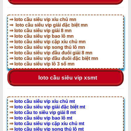
⇒
loto cầu siêu vip xỉu chủ mn
⇒
loto cầu siêu vip giải đặc biệt mn
⇒
loto cầu siêu vip giải 8 mn
⇒
loto cầu siêu vip bao lô mn
⇒
loto cầu siêu vip cặp xỉu chủ mn
⇒
loto cầu siêu vip song thủ lô mn
⇒
loto cầu siêu vip đầu đuôi giải 8 mn
⇒
loto cầu siêu vip đầu đuôi đặc biệt mn
⇒
loto cầu siêu vip lô 3 số mn
loto cầu siêu vip xsmt
⇒
loto cầu siêu vip xỉu chủ mt
⇒
loto cầu siêu vip giải đặc biệt mt
⇒
loto cầu to siêu vip giải 8 mt
⇒
loto cầu siêu vip bao lô mt
⇒
loto cầu siêu vip cặp xỉu chủ mt
⇒
loto cầu siêu vip song thủ lô mt