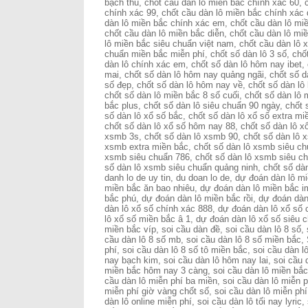
bạch thủ
,
chốt cầu dàn lô miền bắc chính xác 60
,
chính xác 99
,
chốt cầu dàn lô miền bắc chính xác 
dàn lô miền bắc chính xác em
,
chốt cầu dàn lô mi
chốt cầu dàn lô miền bắc diễn
,
chốt cầu dàn lô miề
lô miền bắc siêu chuẩn việt nam
,
chốt cầu dàn lô 
chuẩn miền bắc miễn phí
,
chốt số dàn lô 3 số
,
chố
dàn lô chính xác em
,
chốt số dàn lô hôm nay ibet
,
mai
,
chốt số dàn lô hôm nay quảng ngãi
,
chốt số d
số đẹp
,
chốt số dàn lô hôm nay về
,
chốt số dàn lô
chốt số dàn lô miền bắc 8 số cuối
,
chốt số dàn lô 
bắc plus
,
chốt số dàn lô siêu chuẩn 90 ngày
,
chốt 
số dàn lô xổ số bắc
,
chốt số dàn lô xổ số extra mi
chốt số dàn lô xổ số hôm nay 88
,
chốt số dàn lô x
xsmb 3s
,
chốt số dàn lô xsmb 90
,
chốt số dàn lô 
xsmb extra miền bắc
,
chốt số dàn lô xsmb siêu ch
xsmb siêu chuẩn 786
,
chốt số dàn lô xsmb siêu c
số dàn lô xsmb siêu chuẩn quảng ninh
,
chốt số dà
danh lo de uy tin
,
du doan lo de
,
dự đoán dàn lô mi
miền bắc ăn bao nhiêu
,
dự đoán dàn lô miền bắc im
bắc phú
,
dự đoán dàn lô miền bắc rồi
,
dự đoán dàn
dàn lô xổ số chính xác 888
,
dự đoán dàn lô xổ số 
lô xổ số miền bắc â 1
,
dự đoán dàn lô xổ số siêu 
miền bắc víp
,
soi cầu dàn đề
,
soi cầu dàn lô 8 số
,
cầu dàn lô 8 số mb
,
soi cầu dàn lô 8 số miền bắc
,
phí
,
soi cầu dàn lô 8 số tô miền bắc
,
soi cầu dàn l
nay bạch kim
,
soi cầu dàn lô hôm nay lai
,
soi cầu 
miền bắc hôm nay 3 càng
,
soi cầu dàn lô miền bắ
cầu dàn lô miễn phí ba miền
,
soi cầu dàn lô miễn 
miễn phí giờ vàng chốt số
,
soi cầu dàn lô miễn p
dàn lô online miễn phí
,
soi cầu dàn lô tối nay lyric
,