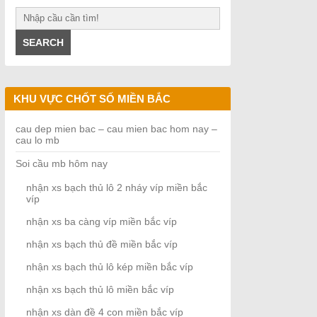
SEARCH
KHU VỰC CHỐT SỐ MIỀN BẮC
cau dep mien bac – cau mien bac hom nay –
cau lo mb
Soi cầu mb hôm nay
nhận xs bạch thủ lô 2 nháy víp miền bắc
víp
nhận xs ba càng víp miền bắc víp
nhận xs bạch thủ đề miền bắc víp
nhận xs bạch thủ lô kép miền bắc víp
nhận xs bạch thủ lô miền bắc víp
nhận xs dàn đề 4 con miền bắc víp