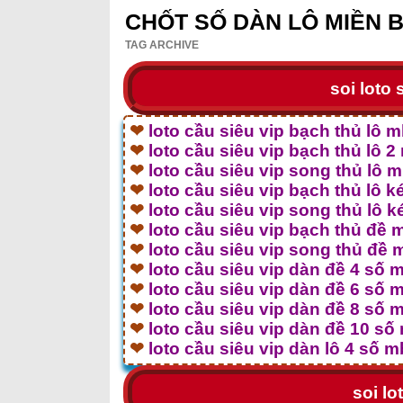
CHỐT SỐ DÀN LÔ MIỀN B
TAG ARCHIVE
soi loto
❤
loto cầu siêu vip bạch thủ lô 
❤
loto cầu siêu vip bạch thủ lô 
❤
loto cầu siêu vip song thủ lô 
❤
loto cầu siêu vip bạch thủ lô 
❤
loto cầu siêu vip song thủ lô 
❤
loto cầu siêu vip bạch thủ đề 
❤
loto cầu siêu vip song thủ đề 
❤
loto cầu siêu vip dàn đề 4 số 
❤
loto cầu siêu vip dàn đề 6 số 
❤
loto cầu siêu vip dàn đề 8 số 
❤
loto cầu siêu vip dàn đề 10 số
❤
loto cầu siêu vip dàn lô 4 số m
soi lo