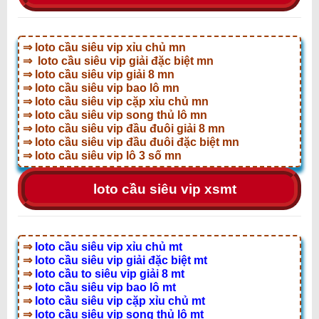
⇒
loto cầu siêu vip xỉu chủ mn
⇒
loto cầu siêu vip giải đặc biệt mn
⇒
loto cầu siêu vip giải 8 mn
⇒
loto cầu siêu vip bao lô mn
⇒
loto cầu siêu vip cặp xỉu chủ mn
⇒
loto cầu siêu vip song thủ lô mn
⇒
loto cầu siêu vip đầu đuôi giải 8 mn
⇒
loto cầu siêu vip đầu đuôi đặc biệt mn
⇒
loto cầu siêu vip lô 3 số mn
loto cầu siêu vip xsmt
⇒
loto cầu siêu vip xỉu chủ mt
⇒
loto cầu siêu vip giải đặc biệt mt
⇒
loto cầu to siêu vip giải 8 mt
⇒
loto cầu siêu vip bao lô mt
⇒
loto cầu siêu vip cặp xỉu chủ mt
⇒
loto cầu siêu vip song thủ lô mt