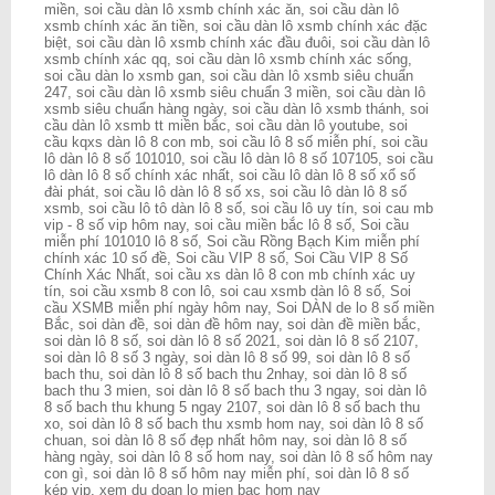
miền
,
soi cầu dàn lô xsmb chính xác ăn
,
soi cầu dàn lô
xsmb chính xác ăn tiền
,
soi cầu dàn lô xsmb chính xác đặc
biệt
,
soi cầu dàn lô xsmb chính xác đầu đuôi
,
soi cầu dàn lô
xsmb chính xác qq
,
soi cầu dàn lô xsmb chính xác sống
,
soi cầu dàn lo xsmb gan
,
soi cầu dàn lô xsmb siêu chuẩn
247
,
soi cầu dàn lô xsmb siêu chuẩn 3 miền
,
soi cầu dàn lô
xsmb siêu chuẩn hàng ngày
,
soi cầu dàn lô xsmb thánh
,
soi
cầu dàn lô xsmb tt miền bắc
,
soi cầu dàn lô youtube
,
soi
cầu kqxs dàn lô 8 con mb
,
soi cầu lô 8 số miễn phí
,
soi cầu
lô dàn lô 8 số 101010
,
soi cầu lô dàn lô 8 số 107105
,
soi cầu
lô dàn lô 8 số chính xác nhất
,
soi cầu lô dàn lô 8 số xổ số
đài phát
,
soi cầu lô dàn lô 8 số xs
,
soi cầu lô dàn lô 8 số
xsmb
,
soi cầu lô tô dàn lô 8 số
,
soi cầu lô uy tín
,
soi cau mb
vip - 8 số vip hôm nay
,
soi cầu miền bắc lô 8 số
,
Soi cầu
miễn phí 101010 lô 8 số
,
Soi cầu Rồng Bạch Kim miễn phí
chính xác 10 số đề
,
Soi cầu VIP 8 số
,
Soi Cầu VIP 8 Số
Chính Xác Nhất
,
soi cầu xs dàn lô 8 con mb chính xác uy
tín
,
soi cầu xsmb 8 con lô
,
soi cau xsmb dàn lô 8 số
,
Soi
cầu XSMB miễn phí ngày hôm nay
,
Soi DÀN de lo 8 số miền
Bắc
,
soi dàn đề
,
soi dàn đề hôm nay
,
soi dàn đề miền bắc
,
soi dàn lô 8 số
,
soi dàn lô 8 số 2021
,
soi dàn lô 8 số 2107
,
soi dàn lô 8 số 3 ngày
,
soi dàn lô 8 số 99
,
soi dàn lô 8 số
bach thu
,
soi dàn lô 8 số bach thu 2nhay
,
soi dàn lô 8 số
bach thu 3 mien
,
soi dàn lô 8 số bach thu 3 ngay
,
soi dàn lô
8 số bach thu khung 5 ngay 2107
,
soi dàn lô 8 số bach thu
xo
,
soi dàn lô 8 số bach thu xsmb hom nay
,
soi dàn lô 8 số
chuan
,
soi dàn lô 8 số đẹp nhất hôm nay
,
soi dàn lô 8 số
hàng ngày
,
soi dàn lô 8 số hom nay
,
soi dàn lô 8 số hôm nay
con gì
,
soi dàn lô 8 số hôm nay miễn phí
,
soi dàn lô 8 số
kép vip
,
xem du doan lo mien bac hom nay