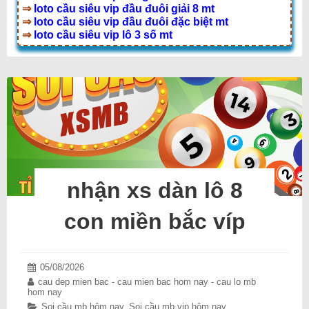
⇒
loto cầu siêu vip đầu đuôi giải 8 mt
⇒
loto cầu siêu vip đầu đuôi đặc biệt mt
⇒
loto cầu siêu vip lô 3 số mt
nhận xs dàn lô 8
con miền bắc víp
Posted
05/08/2026
05/08/2026
on:
Author:
cau dep mien bac - cau mien bac hom nay - cau lo mb
hom nay
Categories:
Soi cầu mb hôm nay
,
Soi cầu mb vip hôm nay