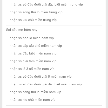
nhận xs sớ đầu đuôi giải đặc biệt miền trung víp
nhận xs song thủ lô miền trung víp
nhận xs xíu chủ miền trung víp
Soi cầu mn hôm nay
nhận xs bao lô miền nam víp
nhận xs cặp xíu chủ miền nam víp
nhận xs đặc biệt miền nam víp
nhận xs giải tám miền nam víp
nhận xs lô 3 số miền nam víp
nhận xs sớ đầu đuôi giải 8 miền nam víp
nhận xs sớ đầu đuôi giải đặc biệt miền nam víp
nhận xs song thủ lô miền nam víp
nhận xs xíu chủ miền nam víp