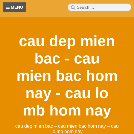
Skip
Search
S
MENU
to
for:
content
cau dep mien
bac - cau
mien bac hom
nay - cau lo
mb hom nay
cau dep mien bac – cau mien bac hom nay – cau
lo mb hom nay