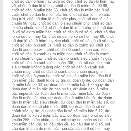
chốt số dàn lô hôm nay ướp số đẹp
,
chốt số dàn lô hôm nay
về
,
chốt số dàn lô khung
,
chốt số dàn lô miền bắc 00 99
,
chốt số dàn lô miền bắc 56
,
chốt số dàn lô miền bắc 8 số
cuối
,
chốt số dàn lô miền bắc bộ
,
chốt số dàn lô miền bắc
ông trời
,
chốt số dàn lô miền bắc plus
,
chốt số dàn lô siêu
chuẩn 90 ngày
,
chốt số dàn lô siêu chuẩn php
,
chốt số dàn
lô siêu chuẩn vào 10
,
chốt số dàn lô xổ số bắc
,
chốt số dàn
lô xổ số extra miền bắc
,
chốt số dàn lô xổ số gì
,
chốt số dàn
lô xổ số hôm nay 02
,
chốt số dàn lô xổ số hôm nay 88
,
chốt
số dàn lô xổ số hôm nay đẹp nhất
,
chốt số dàn lô xổ số nay
,
chốt số dàn lô xsmb 3s
,
chốt số dàn lô xsmb 90
,
chốt số
dàn lô xsmb betwin
,
chốt số dàn lô xsmb chính xác 789
,
chốt số dàn lô xsmb extra miền bắc
,
chốt số dàn lô xsmb
siêu chuẩn 5 ngày
,
chốt số dàn lô xsmb siêu chuẩn 7 ngày
,
chốt số dàn lô xsmb siêu chuẩn 786
,
chốt số dàn lô xsmb
siêu chuẩn không quảng cáo
,
chốt số dàn lô xsmb siêu
chuẩn mpg
,
chốt số dàn lô xsmb siêu chuẩn quảng ninh
,
chốt số dàn lô youtube
,
chốt số soi cầu miền bắc
,
dàn lô 8
con miền bắc
,
danh lo de uy tin
,
du doan lo de
,
dự đoán dàn
lô miền bắc 00 00
,
dự đoán dàn lô miền bắc 100 ngày
,
dự
đoán dàn lô miền bắc ăn bao nhiêu
,
dự đoán dàn lô miền
bắc imperial
,
dự đoán dàn lô miền bắc miền bắc
,
dự đoán
dàn lô miền bắc phú
,
dự đoán dàn lô miền bắc rồi
,
dự đoán
dàn lô miền bắc siêu chuẩn
,
dự đoán dàn lô miền bắc số
,
dự
đoán dàn lô xổ số chính xác 888
,
dự đoán dàn lô xổ số
chính xác uy tín
,
dự đoán dàn lô xổ số miền bắc 5 12
,
dự
đoán dàn lô xổ số miền bắc â 1
,
dự đoán dàn lô xổ số siêu
chuẩn 268
,
lô ăn chắc
,
lo de online uy tin
,
nhận xs dàn lô 8
con miền bắc víp
,
soi cầu dàn đề
,
soi cầu dàn lô 8 số
,
soi
cầu dàn lô 8 số de miền bắc
,
soi cầu dàn lô 8 số hôm nay
,