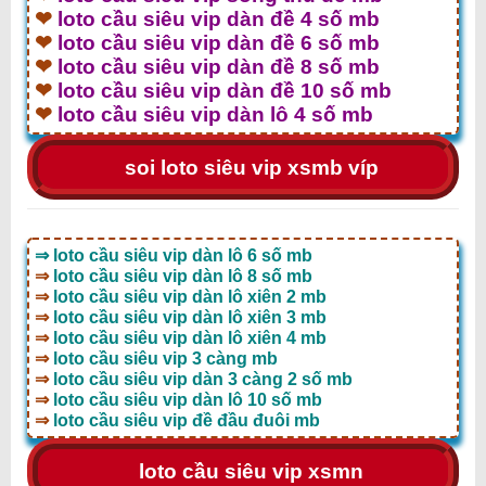
❤
loto cầu siêu vip dàn đề 4 số mb
❤
loto cầu siêu vip dàn đề 6 số mb
❤
loto cầu siêu vip dàn đề 8 số mb
❤
loto cầu siêu vip dàn đề 10 số mb
❤
loto cầu siêu vip dàn lô 4 số mb
soi loto siêu vip xsmb víp
⇒
loto cầu siêu vip dàn lô 6 số mb
⇒
loto cầu siêu vip dàn lô 8 số mb
⇒
loto cầu siêu vip dàn lô xiên 2 mb
⇒
loto cầu siêu vip dàn lô xiên 3 mb
⇒
loto cầu siêu vip dàn lô xiên 4 mb
⇒
loto cầu siêu vip 3 càng mb
⇒
loto cầu siêu vip dàn 3 càng 2 số mb
⇒
loto cầu siêu vip dàn lô 10 số mb
⇒
loto cầu siêu vip đề đầu đuôi mb
loto cầu siêu vip xsmn