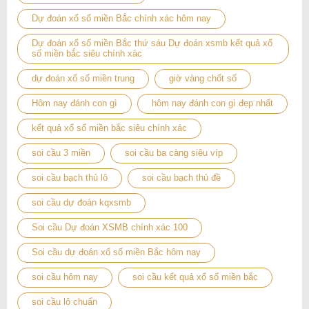
Dự đoán xổ số miền Bắc chính xác hôm nay
Dự đoán xổ số miền Bắc thứ sáu Dự đoán xsmb kết quả xổ
số miền bắc siêu chính xác
dự đoán xổ số miền trung
giờ vàng chốt số
Hôm nay đánh con gì
hôm nay đánh con gì đẹp nhất
kết quả xổ số miền bắc siêu chính xác
soi cầu 3 miền
soi cầu ba càng siêu víp
soi cầu bạch thủ lô
soi cầu bạch thủ đề
soi cầu dự đoán kqxsmb
Soi cầu Dự đoán XSMB chính xác 100
Soi cầu dự đoán xổ số miền Bắc hôm nay
soi cầu hôm nay
soi cầu kết quả xổ số miền bắc
soi cầu lô chuẩn