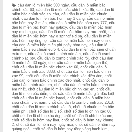
Tags:
cầu dàn lô miền bắc 500 ngày
,
cầu dàn lô miền bắc
chính xác 60
,
cầu dàn lô miền bắc chính xác 95
,
cầu dàn lô
miền bắc chính xác soi cầu
,
cầu dàn lô miền bắc chuẩn
nhất
,
cầu dàn lô miền bắc hôm nay 3 càng
,
cầu dàn lô miền
bắc hôm nay 3 miền
,
cầu dàn lô miền bắc hôm nay 777
,
cầu
dàn lô miền bắc hôm nay galaxy
,
cầu dàn lô miền bắc hôm
nay minh ngọc
,
cầu dàn lô miền bắc hôm nay mới nhất
,
cầu
dàn lô miền bắc hôm nay o springfield pa
,
cầu dàn lô miền
bắc hôm nay ông nội
,
cầu dàn lô miền bắc hôm nay online
,
cầu dàn lô miền bắc miễn phí ngày hôm nay
,
cầu dàn lô
miền bắc siêu chuẩn euro 4
,
cầu dàn lô miền bắc siêu chuẩn
extreme
,
cầu dàn lô xsmb chính xác âm
,
cầu dàn lô xsmb
chính xác ptv
,
cầu dàn lô xsmb chính xác rồi
,
chốt cầu dàn
lô miền bắc 30 ngày
,
chốt cầu dàn lô miền bắc bạch thủ
,
chốt cầu dàn lô miền bắc chính xác 60
,
chốt cầu dàn lô
miền bắc chính xác 8888
,
chốt cầu dàn lô miền bắc chính
xác 99
,
chốt cầu dàn lô miền bắc chính xác diễn đàn
,
chốt
cầu dàn lô miền bắc chính xác đẹp nhất
,
chốt cầu dàn lô
miền bắc chính xác em
,
chốt cầu dàn lô miền bắc chính xác
êm nhất
,
chốt cầu dàn lô miền bắc chính xác en
,
chốt cầu
dàn lô miền bắc diễn
,
chốt cầu dàn lô miền bắc giải đặc biệt
,
chốt cầu dàn lô miền bắc israel
,
chốt cầu dàn lô miền bắc
siêu chuẩn việt nam
,
chốt cầu dàn lô xsmb chính xác 2018
,
chốt cầu dàn lô xsmb chính xác lô
,
chốt số chuẩn miền bắc
miễn phí
,
chốt số dàn lô 3 số
,
chốt số dàn lô chính xác 00
,
chốt số dàn lô chính xác đẹp
,
chốt số dàn lô chính xác em
,
chốt số dàn lô hôm nay ibet
,
chốt số dàn lô hôm nay khung
2
,
chốt số dàn lô hôm nay ngày mai
,
chốt số dàn lô hôm nay
quảng ngãi
,
chốt số dàn lô hôm nay rồng vàng bạch kim
,