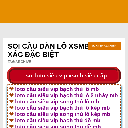
SOI CẦU DÀN LÔ XSMB CHÍNH
SUBSCRIBE
XÁC ĐẶC BIỆT
TAG ARCHIVE
soi loto siêu vip xsmb siêu cấp
❤
loto cầu siêu vip bạch thủ lô mb
❤
loto cầu siêu vip bạch thủ lô 2 nháy mb
❤
loto cầu siêu vip song thủ lô mb
❤
loto cầu siêu vip bạch thủ lô kép mb
❤
loto cầu siêu vip song thủ lô kép mb
❤
loto cầu siêu vip bạch thủ đề mb
❤
loto cầu siêu vip song thủ đề mb