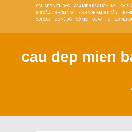
Skip
CAU DEP MIEN BAC – CAU MIEN BAC HOM NAY – CAU L
to
content
SOI CẦU MN HÔM NAY
KINH NGHIỆM SOI CẦU
SOI Đ
SOI CẦU
DÒ VÉ SỐ
SỔ MƠ
QUAY THỬ
SỐ KẾT Q
cau dep mien ba