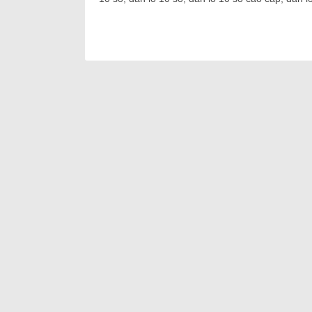
con
miền
bắc
víp