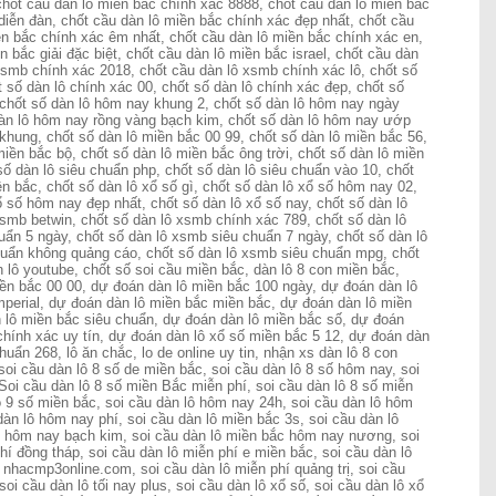
chốt cầu dàn lô miền bắc chính xác 8888
,
chốt cầu dàn lô miền bắc
diễn đàn
,
chốt cầu dàn lô miền bắc chính xác đẹp nhất
,
chốt cầu
ền bắc chính xác êm nhất
,
chốt cầu dàn lô miền bắc chính xác en
,
n bắc giải đặc biệt
,
chốt cầu dàn lô miền bắc israel
,
chốt cầu dàn
xsmb chính xác 2018
,
chốt cầu dàn lô xsmb chính xác lô
,
chốt số
t số dàn lô chính xác 00
,
chốt số dàn lô chính xác đẹp
,
chốt số
chốt số dàn lô hôm nay khung 2
,
chốt số dàn lô hôm nay ngày
àn lô hôm nay rồng vàng bạch kim
,
chốt số dàn lô hôm nay ướp
 khung
,
chốt số dàn lô miền bắc 00 99
,
chốt số dàn lô miền bắc 56
,
miền bắc bộ
,
chốt số dàn lô miền bắc ông trời
,
chốt số dàn lô miền
số dàn lô siêu chuẩn php
,
chốt số dàn lô siêu chuẩn vào 10
,
chốt
ền bắc
,
chốt số dàn lô xổ số gì
,
chốt số dàn lô xổ số hôm nay 02
,
ổ số hôm nay đẹp nhất
,
chốt số dàn lô xổ số nay
,
chốt số dàn lô
xsmb betwin
,
chốt số dàn lô xsmb chính xác 789
,
chốt số dàn lô
uẩn 5 ngày
,
chốt số dàn lô xsmb siêu chuẩn 7 ngày
,
chốt số dàn lô
huẩn không quảng cáo
,
chốt số dàn lô xsmb siêu chuẩn mpg
,
chốt
n lô youtube
,
chốt số soi cầu miền bắc
,
dàn lô 8 con miền bắc
,
ền bắc 00 00
,
dự đoán dàn lô miền bắc 100 ngày
,
dự đoán dàn lô
perial
,
dự đoán dàn lô miền bắc miền bắc
,
dự đoán dàn lô miền
 lô miền bắc siêu chuẩn
,
dự đoán dàn lô miền bắc số
,
dự đoán
chính xác uy tín
,
dự đoán dàn lô xổ số miền bắc 5 12
,
dự đoán dàn
chuẩn 268
,
lô ăn chắc
,
lo de online uy tin
,
nhận xs dàn lô 8 con
soi cầu dàn lô 8 số de miền bắc
,
soi cầu dàn lô 8 số hôm nay
,
soi
Soi cầu dàn lô 8 số miền Bắc miễn phí
,
soi cầu dàn lô 8 số miễn
ô 9 số miền bắc
,
soi cầu dàn lô hôm nay 24h
,
soi cầu dàn lô hôm
dàn lô hôm nay phí
,
soi cầu dàn lô miền bắc 3s
,
soi cầu dàn lô
c hôm nay bạch kim
,
soi cầu dàn lô miền bắc hôm nay nương
,
soi
phí đồng tháp
,
soi cầu dàn lô miễn phí e miền bắc
,
soi cầu dàn lô
hí nhacmp3online.com
,
soi cầu dàn lô miễn phí quảng trị
,
soi cầu
soi cầu dàn lô tối nay plus
,
soi cầu dàn lô xổ số
,
soi cầu dàn lô xổ