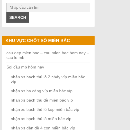
SEARCH
KHU VỰC CHỐT SỐ MIỀN BẮC
cau dep mien bac – cau mien bac hom nay –
cau lo mb
Soi cầu mb hôm nay
nhận xs bạch thủ lô 2 nháy víp miền bắc
víp
nhận xs ba càng víp miền bắc víp
nhận xs bạch thủ đề miền bắc víp
nhận xs bạch thủ lô kép miền bắc víp
nhận xs bạch thủ lô miền bắc víp
nhận xs dàn đề 4 con miền bắc víp