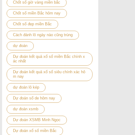
Chốt số giờ vàng miền bắc
Chốt số miền Bắc hôm nay
Chốt số đẹp miền Bắc
Cách đánh lô ngày nào cũng trúng
dự đoán
Dự đoán kết quả xổ số miền Bắc chính x
ác nhất
Dự đoán kết quả xổ số siêu chính xác hô
m nay
dự đoán lô kép
Dự đoán số de hôm nay
dự đoán xsmb
Dự đoán XSMB Minh Ngọc
Dự đoán xổ số miền Bắc