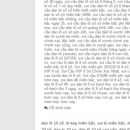
số 30 ngày
,
soi cầu dàn lô xổ số 4 tháng 5
,
soi cầu
lô xổ số 7 số duy nhất
,
soi cầu dàn lô xổ số 8 thán
cầu dàn lô xổ số kiến thiết miền bắc
,
soi cầu dàn l
dàn lô xổ số miền bắc 6886
,
soi cầu dàn lô xổ số 
số miền bắc không
,
soi cầu dàn lô xổ số miền bắc 
bắc ngày 25
,
soi cầu dàn lô xổ số miền bắc phí 66
uno
,
soi cầu dàn lô xổ số quảng bình 24h
,
soi cầu 
cầu dàn lô xổ số yên 24h
,
soi cầu dàn lô xsmb 24h
dàn lô xsmb ba miền
,
soi cầu dàn lô xsmb chính x
chính xác đặc biệt
,
soi cầu dàn lô xsmb chính xác
chính xác sống
,
soi cầu dàn lo xsmb gan
,
soi cầu
miền
,
soi cầu dàn lô xsmb siêu chuẩn hàng ngày
,
cầu dàn lô youtube
,
soi cầu kqxs dàn lô 8 con mb
dàn lô 8 số 107105
,
soi cầu lô dàn lô 8 số chính x
xs
,
soi cầu lô dàn lô 8 số xsmb
,
soi cầu lô tô dàn l
miền bắc lô 8 số
,
Soi cầu miễn phí 101010 lô 8 số
VIP 8 số
,
Soi Cầu VIP 8 Số Chính Xác Nhất
,
soi c
cau xsmb dàn lô 8 số
,
Soi cầu XSMB miễn phí ng
hôm nay
,
soi dàn đề miền bắc
,
soi dàn lô 8 số
,
soi
dàn lô 8 số 99
,
soi dàn lô 8 số bach thu
,
soi dàn lô
số bach thu 3 ngay
,
soi dàn lô 8 số bach thu khun
xsmb hom nay
,
soi dàn lô 8 số chuan
,
soi dàn lô 
hom nay
,
soi dàn lô 8 số hôm nay con gì
,
soi dàn 
mien bac hom nay
135 bình luận
ở
nhận
xs
dàn
dàn lô 10 số, lô kép miền bắc, soi lô miền bắc, d
lô
10 số, dan lo 10 so, dàn lô 10 số cao cấp, dàn 
8