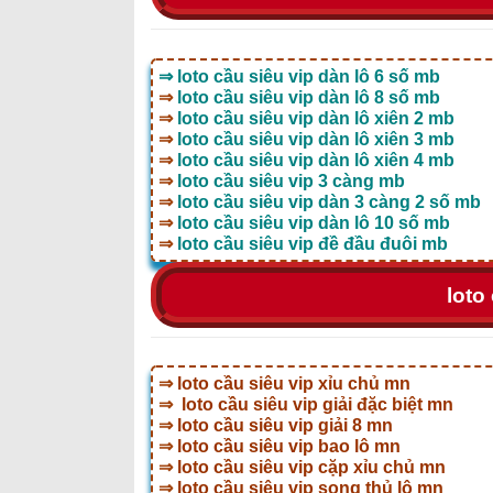
⇒
loto cầu siêu vip dàn lô 6 số mb
⇒
loto cầu siêu vip dàn lô 8 số mb
⇒
loto cầu siêu vip dàn lô xiên 2 mb
⇒
loto cầu siêu vip dàn lô xiên 3 mb
⇒
loto cầu siêu vip dàn lô xiên 4 mb
⇒
loto cầu siêu vip 3 càng mb
⇒
loto cầu siêu vip dàn 3 càng 2 số mb
⇒
loto cầu siêu vip dàn lô 10 số mb
⇒
loto cầu siêu vip đề đầu đuôi mb
loto
⇒
loto cầu siêu vip xỉu chủ mn
⇒
loto cầu siêu vip giải đặc biệt mn
⇒
loto cầu siêu vip giải 8 mn
⇒
loto cầu siêu vip bao lô mn
⇒
loto cầu siêu vip cặp xỉu chủ mn
⇒
loto cầu siêu vip song thủ lô mn