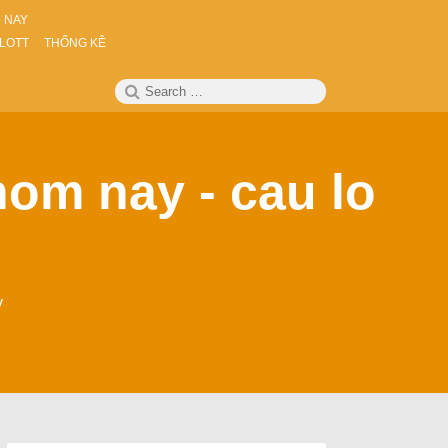
 NAY
TLOTT
THỐNG KÊ
Search
SEARCH
for:
hom nay - cau lo
y