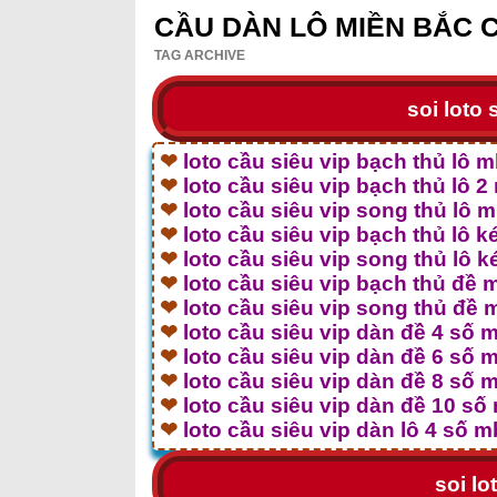
CẦU DÀN LÔ MIỀN BẮC C
TAG ARCHIVE
soi loto
❤
loto cầu siêu vip bạch thủ lô 
❤
loto cầu siêu vip bạch thủ lô 
❤
loto cầu siêu vip song thủ lô 
❤
loto cầu siêu vip bạch thủ lô 
❤
loto cầu siêu vip song thủ lô 
❤
loto cầu siêu vip bạch thủ đề 
❤
loto cầu siêu vip song thủ đề 
❤
loto cầu siêu vip dàn đề 4 số 
❤
loto cầu siêu vip dàn đề 6 số 
❤
loto cầu siêu vip dàn đề 8 số 
❤
loto cầu siêu vip dàn đề 10 số
❤
loto cầu siêu vip dàn lô 4 số m
soi lo