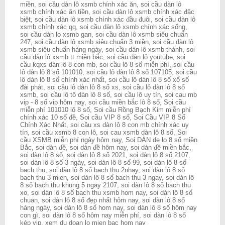
miền
,
soi cầu dàn lô xsmb chính xác ăn
,
soi cầu dàn lô
xsmb chính xác ăn tiền
,
soi cầu dàn lô xsmb chính xác đặc
biệt
,
soi cầu dàn lô xsmb chính xác đầu đuôi
,
soi cầu dàn lô
xsmb chính xác qq
,
soi cầu dàn lô xsmb chính xác sống
,
soi cầu dàn lo xsmb gan
,
soi cầu dàn lô xsmb siêu chuẩn
247
,
soi cầu dàn lô xsmb siêu chuẩn 3 miền
,
soi cầu dàn lô
xsmb siêu chuẩn hàng ngày
,
soi cầu dàn lô xsmb thánh
,
soi
cầu dàn lô xsmb tt miền bắc
,
soi cầu dàn lô youtube
,
soi
cầu kqxs dàn lô 8 con mb
,
soi cầu lô 8 số miễn phí
,
soi cầu
lô dàn lô 8 số 101010
,
soi cầu lô dàn lô 8 số 107105
,
soi cầu
lô dàn lô 8 số chính xác nhất
,
soi cầu lô dàn lô 8 số xổ số
đài phát
,
soi cầu lô dàn lô 8 số xs
,
soi cầu lô dàn lô 8 số
xsmb
,
soi cầu lô tô dàn lô 8 số
,
soi cầu lô uy tín
,
soi cau mb
vip - 8 số vip hôm nay
,
soi cầu miền bắc lô 8 số
,
Soi cầu
miễn phí 101010 lô 8 số
,
Soi cầu Rồng Bạch Kim miễn phí
chính xác 10 số đề
,
Soi cầu VIP 8 số
,
Soi Cầu VIP 8 Số
Chính Xác Nhất
,
soi cầu xs dàn lô 8 con mb chính xác uy
tín
,
soi cầu xsmb 8 con lô
,
soi cau xsmb dàn lô 8 số
,
Soi
cầu XSMB miễn phí ngày hôm nay
,
Soi DÀN de lo 8 số miền
Bắc
,
soi dàn đề
,
soi dàn đề hôm nay
,
soi dàn đề miền bắc
,
soi dàn lô 8 số
,
soi dàn lô 8 số 2021
,
soi dàn lô 8 số 2107
,
soi dàn lô 8 số 3 ngày
,
soi dàn lô 8 số 99
,
soi dàn lô 8 số
bach thu
,
soi dàn lô 8 số bach thu 2nhay
,
soi dàn lô 8 số
bach thu 3 mien
,
soi dàn lô 8 số bach thu 3 ngay
,
soi dàn lô
8 số bach thu khung 5 ngay 2107
,
soi dàn lô 8 số bach thu
xo
,
soi dàn lô 8 số bach thu xsmb hom nay
,
soi dàn lô 8 số
chuan
,
soi dàn lô 8 số đẹp nhất hôm nay
,
soi dàn lô 8 số
hàng ngày
,
soi dàn lô 8 số hom nay
,
soi dàn lô 8 số hôm nay
con gì
,
soi dàn lô 8 số hôm nay miễn phí
,
soi dàn lô 8 số
kép vip
,
xem du doan lo mien bac hom nay