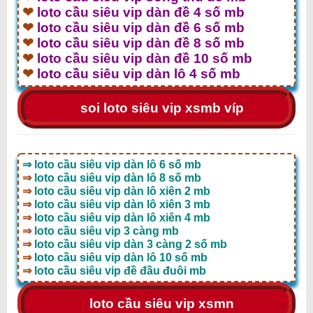
❤
loto cầu siêu vip dàn đề 4 số mb
❤
loto cầu siêu vip dàn đề 6 số mb
❤
loto cầu siêu vip dàn đề 8 số mb
❤
loto cầu siêu vip dàn đề 10 số mb
❤
loto cầu siêu vip dàn lô 4 số mb
soi loto siêu vip xsmb víp
⇒
loto cầu siêu vip dàn lô 6 số mb
⇒
loto cầu siêu vip dàn lô 8 số mb
⇒
loto cầu siêu vip dàn lô xiên 2 mb
⇒
loto cầu siêu vip dàn lô xiên 3 mb
⇒
loto cầu siêu vip dàn lô xiên 4 mb
⇒
loto cầu siêu vip 3 càng mb
⇒
loto cầu siêu vip dàn 3 càng 2 số mb
⇒
loto cầu siêu vip dàn lô 10 số mb
⇒
loto cầu siêu vip đề đầu đuôi mb
loto cầu siêu vip xsmn