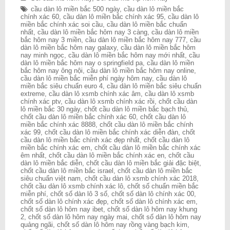
Tags:
cầu dàn lô miền bắc 500 ngày
,
cầu dàn lô miền bắc
chính xác 60
,
cầu dàn lô miền bắc chính xác 95
,
cầu dàn lô
miền bắc chính xác soi cầu
,
cầu dàn lô miền bắc chuẩn
nhất
,
cầu dàn lô miền bắc hôm nay 3 càng
,
cầu dàn lô miền
bắc hôm nay 3 miền
,
cầu dàn lô miền bắc hôm nay 777
,
cầu
dàn lô miền bắc hôm nay galaxy
,
cầu dàn lô miền bắc hôm
nay minh ngọc
,
cầu dàn lô miền bắc hôm nay mới nhất
,
cầu
dàn lô miền bắc hôm nay o springfield pa
,
cầu dàn lô miền
bắc hôm nay ông nội
,
cầu dàn lô miền bắc hôm nay online
,
cầu dàn lô miền bắc miễn phí ngày hôm nay
,
cầu dàn lô
miền bắc siêu chuẩn euro 4
,
cầu dàn lô miền bắc siêu chuẩn
extreme
,
cầu dàn lô xsmb chính xác âm
,
cầu dàn lô xsmb
chính xác ptv
,
cầu dàn lô xsmb chính xác rồi
,
chốt cầu dàn
lô miền bắc 30 ngày
,
chốt cầu dàn lô miền bắc bạch thủ
,
chốt cầu dàn lô miền bắc chính xác 60
,
chốt cầu dàn lô
miền bắc chính xác 8888
,
chốt cầu dàn lô miền bắc chính
xác 99
,
chốt cầu dàn lô miền bắc chính xác diễn đàn
,
chốt
cầu dàn lô miền bắc chính xác đẹp nhất
,
chốt cầu dàn lô
miền bắc chính xác em
,
chốt cầu dàn lô miền bắc chính xác
êm nhất
,
chốt cầu dàn lô miền bắc chính xác en
,
chốt cầu
dàn lô miền bắc diễn
,
chốt cầu dàn lô miền bắc giải đặc biệt
,
chốt cầu dàn lô miền bắc israel
,
chốt cầu dàn lô miền bắc
siêu chuẩn việt nam
,
chốt cầu dàn lô xsmb chính xác 2018
,
chốt cầu dàn lô xsmb chính xác lô
,
chốt số chuẩn miền bắc
miễn phí
,
chốt số dàn lô 3 số
,
chốt số dàn lô chính xác 00
,
chốt số dàn lô chính xác đẹp
,
chốt số dàn lô chính xác em
,
chốt số dàn lô hôm nay ibet
,
chốt số dàn lô hôm nay khung
2
,
chốt số dàn lô hôm nay ngày mai
,
chốt số dàn lô hôm nay
quảng ngãi
,
chốt số dàn lô hôm nay rồng vàng bạch kim
,