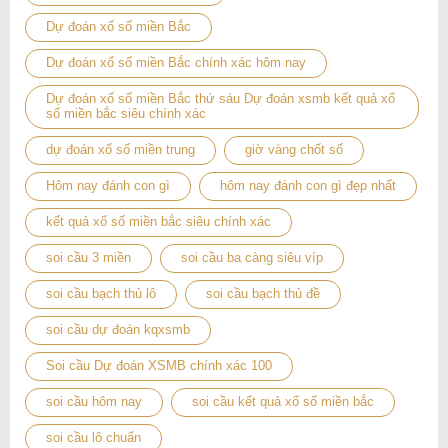
Dự đoán xổ số miền Bắc
Dự đoán xổ số miền Bắc chính xác hôm nay
Dự đoán xổ số miền Bắc thứ sáu Dự đoán xsmb kết quả xổ
số miền bắc siêu chính xác
dự đoán xổ số miền trung
giờ vàng chốt số
Hôm nay đánh con gì
hôm nay đánh con gì đẹp nhất
kết quả xổ số miền bắc siêu chính xác
soi cầu 3 miền
soi cầu ba càng siêu víp
soi cầu bạch thủ lô
soi cầu bạch thủ đề
soi cầu dự đoán kqxsmb
Soi cầu Dự đoán XSMB chính xác 100
soi cầu hôm nay
soi cầu kết quả xổ số miền bắc
soi cầu lô chuẩn