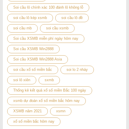
Soi cầu lô chính xác 100 đánh lô không lỗ
soi cầu lô kép xsmb
soi cầu lô đề
soi cầu mb
soi cầu xsmb
Soi cầu XSMB miễn phí ngày hôm nay
Soi cầu XSMB Win2888
Soi cầu XSMB Win2888 Asia
soi cầu xổ số miền bắc
soi lo 2 nháy
soi lô xiên
sxmb
Thống kê kết quả xổ số miền Bắc 100 ngày
xsmb dự đoán xổ số miền bắc hôm nay
XSMB năm 2021
xsmn
xổ số miền bắc hôm nay