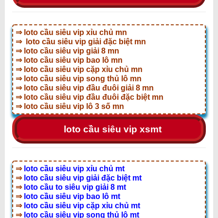
⇒
loto cầu siêu vip xỉu chủ mn
⇒
loto cầu siêu vip giải đặc biệt mn
⇒
loto cầu siêu vip giải 8 mn
⇒
loto cầu siêu vip bao lô mn
⇒
loto cầu siêu vip cặp xỉu chủ mn
⇒
loto cầu siêu vip song thủ lô mn
⇒
loto cầu siêu vip đầu đuôi giải 8 mn
⇒
loto cầu siêu vip đầu đuôi đặc biệt mn
⇒
loto cầu siêu vip lô 3 số mn
loto cầu siêu vip xsmt
⇒
loto cầu siêu vip xỉu chủ mt
⇒
loto cầu siêu vip giải đặc biệt mt
⇒
loto cầu to siêu vip giải 8 mt
⇒
loto cầu siêu vip bao lô mt
⇒
loto cầu siêu vip cặp xỉu chủ mt
⇒
loto cầu siêu vip song thủ lô mt