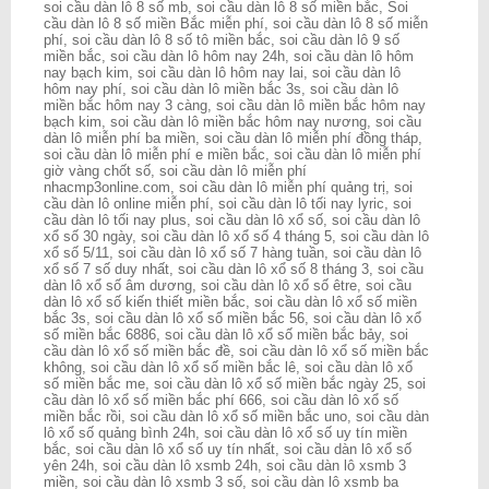
soi cầu dàn lô 8 số mb
,
soi cầu dàn lô 8 số miền bắc
,
Soi
cầu dàn lô 8 số miền Bắc miễn phí
,
soi cầu dàn lô 8 số miễn
phí
,
soi cầu dàn lô 8 số tô miền bắc
,
soi cầu dàn lô 9 số
miền bắc
,
soi cầu dàn lô hôm nay 24h
,
soi cầu dàn lô hôm
nay bạch kim
,
soi cầu dàn lô hôm nay lai
,
soi cầu dàn lô
hôm nay phí
,
soi cầu dàn lô miền bắc 3s
,
soi cầu dàn lô
miền bắc hôm nay 3 càng
,
soi cầu dàn lô miền bắc hôm nay
bạch kim
,
soi cầu dàn lô miền bắc hôm nay nương
,
soi cầu
dàn lô miễn phí ba miền
,
soi cầu dàn lô miễn phí đồng tháp
,
soi cầu dàn lô miễn phí e miền bắc
,
soi cầu dàn lô miễn phí
giờ vàng chốt số
,
soi cầu dàn lô miễn phí
nhacmp3online.com
,
soi cầu dàn lô miễn phí quảng trị
,
soi
cầu dàn lô online miễn phí
,
soi cầu dàn lô tối nay lyric
,
soi
cầu dàn lô tối nay plus
,
soi cầu dàn lô xổ số
,
soi cầu dàn lô
xổ số 30 ngày
,
soi cầu dàn lô xổ số 4 tháng 5
,
soi cầu dàn lô
xổ số 5/11
,
soi cầu dàn lô xổ số 7 hàng tuần
,
soi cầu dàn lô
xổ số 7 số duy nhất
,
soi cầu dàn lô xổ số 8 tháng 3
,
soi cầu
dàn lô xổ số âm dương
,
soi cầu dàn lô xổ số être
,
soi cầu
dàn lô xổ số kiến thiết miền bắc
,
soi cầu dàn lô xổ số miền
bắc 3s
,
soi cầu dàn lô xổ số miền bắc 56
,
soi cầu dàn lô xổ
số miền bắc 6886
,
soi cầu dàn lô xổ số miền bắc bảy
,
soi
cầu dàn lô xổ số miền bắc đề
,
soi cầu dàn lô xổ số miền bắc
không
,
soi cầu dàn lô xổ số miền bắc lê
,
soi cầu dàn lô xổ
số miền bắc me
,
soi cầu dàn lô xổ số miền bắc ngày 25
,
soi
cầu dàn lô xổ số miền bắc phí 666
,
soi cầu dàn lô xổ số
miền bắc rồi
,
soi cầu dàn lô xổ số miền bắc uno
,
soi cầu dàn
lô xổ số quảng bình 24h
,
soi cầu dàn lô xổ số uy tín miền
bắc
,
soi cầu dàn lô xổ số uy tín nhất
,
soi cầu dàn lô xổ số
yên 24h
,
soi cầu dàn lô xsmb 24h
,
soi cầu dàn lô xsmb 3
miền
,
soi cầu dàn lô xsmb 3 số
,
soi cầu dàn lô xsmb ba