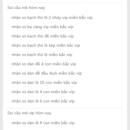
Soi cầu mb hôm nay
nhận xs bạch thủ lô 2 nháy víp miền bắc víp
nhận xs ba càng víp miền bắc víp
nhận xs bạch thủ đề miền bắc víp
nhận xs bạch thủ lô kép miền bắc víp
nhận xs bạch thủ lô miền bắc víp
nhận xs dàn đề 4 con miền bắc víp
nhận xs dàn đề đầu đuôi miền bắc víp
nhận xs dàn lô 10 con miền bắc víp
nhận xs dàn lô 4 con miền bắc víp
nhận xs dàn lô 6 con miền bắc víp
Soi cầu mb vip hôm nay
nhận xs dàn lô 8 con miền bắc víp