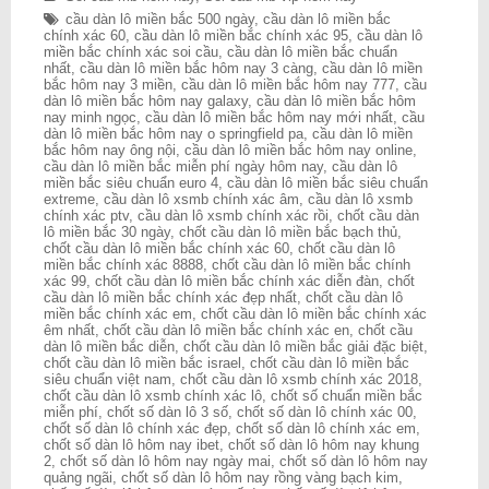
Tags:
cầu dàn lô miền bắc 500 ngày
,
cầu dàn lô miền bắc
chính xác 60
,
cầu dàn lô miền bắc chính xác 95
,
cầu dàn lô
miền bắc chính xác soi cầu
,
cầu dàn lô miền bắc chuẩn
nhất
,
cầu dàn lô miền bắc hôm nay 3 càng
,
cầu dàn lô miền
bắc hôm nay 3 miền
,
cầu dàn lô miền bắc hôm nay 777
,
cầu
dàn lô miền bắc hôm nay galaxy
,
cầu dàn lô miền bắc hôm
nay minh ngọc
,
cầu dàn lô miền bắc hôm nay mới nhất
,
cầu
dàn lô miền bắc hôm nay o springfield pa
,
cầu dàn lô miền
bắc hôm nay ông nội
,
cầu dàn lô miền bắc hôm nay online
,
cầu dàn lô miền bắc miễn phí ngày hôm nay
,
cầu dàn lô
miền bắc siêu chuẩn euro 4
,
cầu dàn lô miền bắc siêu chuẩn
extreme
,
cầu dàn lô xsmb chính xác âm
,
cầu dàn lô xsmb
chính xác ptv
,
cầu dàn lô xsmb chính xác rồi
,
chốt cầu dàn
lô miền bắc 30 ngày
,
chốt cầu dàn lô miền bắc bạch thủ
,
chốt cầu dàn lô miền bắc chính xác 60
,
chốt cầu dàn lô
miền bắc chính xác 8888
,
chốt cầu dàn lô miền bắc chính
xác 99
,
chốt cầu dàn lô miền bắc chính xác diễn đàn
,
chốt
cầu dàn lô miền bắc chính xác đẹp nhất
,
chốt cầu dàn lô
miền bắc chính xác em
,
chốt cầu dàn lô miền bắc chính xác
êm nhất
,
chốt cầu dàn lô miền bắc chính xác en
,
chốt cầu
dàn lô miền bắc diễn
,
chốt cầu dàn lô miền bắc giải đặc biệt
,
chốt cầu dàn lô miền bắc israel
,
chốt cầu dàn lô miền bắc
siêu chuẩn việt nam
,
chốt cầu dàn lô xsmb chính xác 2018
,
chốt cầu dàn lô xsmb chính xác lô
,
chốt số chuẩn miền bắc
miễn phí
,
chốt số dàn lô 3 số
,
chốt số dàn lô chính xác 00
,
chốt số dàn lô chính xác đẹp
,
chốt số dàn lô chính xác em
,
chốt số dàn lô hôm nay ibet
,
chốt số dàn lô hôm nay khung
2
,
chốt số dàn lô hôm nay ngày mai
,
chốt số dàn lô hôm nay
quảng ngãi
,
chốt số dàn lô hôm nay rồng vàng bạch kim
,