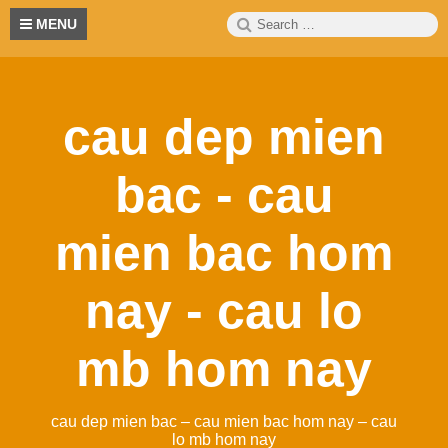
Skip
Search
S
MENU
to
for:
content
cau dep mien
bac - cau
mien bac hom
nay - cau lo
mb hom nay
cau dep mien bac – cau mien bac hom nay – cau
lo mb hom nay