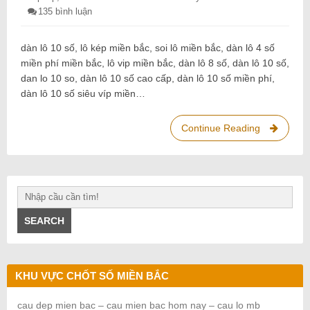
135 bình luận
ở
nhận
xs
dàn
dàn lô 10 số, lô kép miền bắc, soi lô miền bắc, dàn lô 4 số
lô
miền phí miền bắc, lô vip miền bắc, dàn lô 8 số, dàn lô 10 số,
8
con
dan lo 10 so, dàn lô 10 số cao cấp, dàn lô 10 số miền phí,
miền
dàn lô 10 số siêu víp miền…
bắc
víp
Continue Reading
nhận
xs
dàn
lô
8
con
miền
SEARCH
bắc
víp
KHU VỰC CHỐT SỐ MIỀN BẮC
cau dep mien bac – cau mien bac hom nay – cau lo mb