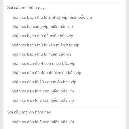
Soi cầu mb hôm nay
nhận xs bạch thủ lô 2 nháy víp miền bắc víp
nhận xs ba càng víp miền bắc víp
nhận xs bạch thủ đề miền bắc víp
nhận xs bạch thủ lô kép miền bắc víp
nhận xs bạch thủ lô miền bắc víp
nhận xs dàn đề 4 con miền bắc víp
nhận xs dàn đề đầu đuôi miền bắc víp
nhận xs dàn lô 10 con miền bắc víp
nhận xs dàn lô 4 con miền bắc víp
nhận xs dàn lô 6 con miền bắc víp
Soi cầu mb vip hôm nay
nhận xs dàn lô 8 con miền bắc víp