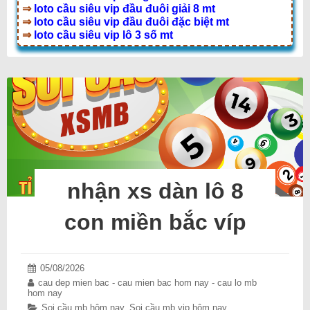
⇒
loto cầu siêu vip đầu đuôi giải 8 mt
⇒
loto cầu siêu vip đầu đuôi đặc biệt mt
⇒
loto cầu siêu vip lô 3 số mt
nhận xs dàn lô 8
con miền bắc víp
Posted
05/08/2026
05/08/2026
on:
Author:
cau dep mien bac - cau mien bac hom nay - cau lo mb
hom nay
Categories:
Soi cầu mb hôm nay
,
Soi cầu mb vip hôm nay