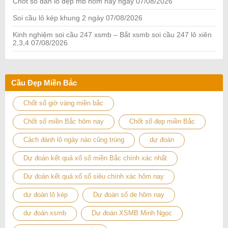
Chốt số dàn lô đẹp mb hôm nay ngày 07/08/2026
Soi cầu lô kép khung 2 ngày 07/08/2026
Kinh nghiệm soi cầu 247 xsmb – Bắt xsmb soi cầu 247 lô xiên
2,3,4 07/08/2026
Cầu Đẹp Miền Bắc
Chốt số giờ vàng miền bắc
Chốt số miền Bắc hôm nay
Chốt số đẹp miền Bắc
Cách đánh lô ngày nào cũng trúng
dự đoán
Dự đoán kết quả xổ số miền Bắc chính xác nhất
Dự đoán kết quả xổ số siêu chính xác hôm nay
dự đoán lô kép
Dự đoán số de hôm nay
dự đoán xsmb
Dự đoán XSMB Minh Ngọc