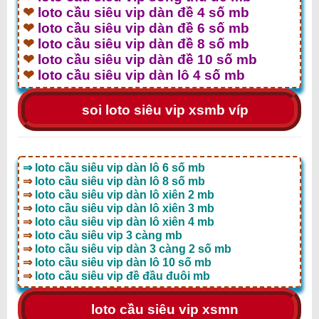
❤
loto cầu siêu vip dàn đề 4 số mb
❤
loto cầu siêu vip dàn đề 6 số mb
❤
loto cầu siêu vip dàn đề 8 số mb
❤
loto cầu siêu vip dàn đề 10 số mb
❤
loto cầu siêu vip dàn lô 4 số mb
soi loto siêu vip xsmb víp
⇒
loto cầu siêu vip dàn lô 6 số mb
⇒
loto cầu siêu vip dàn lô 8 số mb
⇒
loto cầu siêu vip dàn lô xiên 2 mb
⇒
loto cầu siêu vip dàn lô xiên 3 mb
⇒
loto cầu siêu vip dàn lô xiên 4 mb
⇒
loto cầu siêu vip 3 càng mb
⇒
loto cầu siêu vip dàn 3 càng 2 số mb
⇒
loto cầu siêu vip dàn lô 10 số mb
⇒
loto cầu siêu vip đề đầu đuôi mb
loto cầu siêu vip xsmn