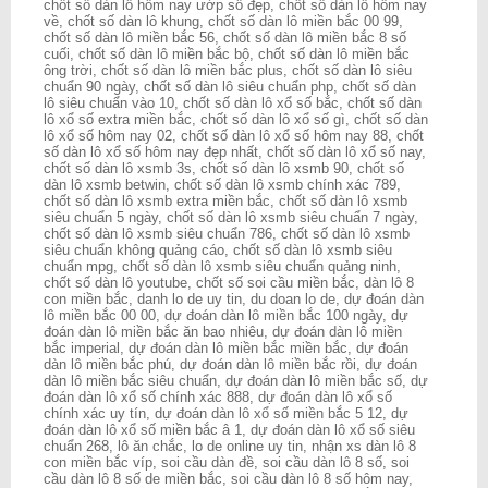
chốt số dàn lô hôm nay ướp số đẹp
,
chốt số dàn lô hôm nay
về
,
chốt số dàn lô khung
,
chốt số dàn lô miền bắc 00 99
,
chốt số dàn lô miền bắc 56
,
chốt số dàn lô miền bắc 8 số
cuối
,
chốt số dàn lô miền bắc bộ
,
chốt số dàn lô miền bắc
ông trời
,
chốt số dàn lô miền bắc plus
,
chốt số dàn lô siêu
chuẩn 90 ngày
,
chốt số dàn lô siêu chuẩn php
,
chốt số dàn
lô siêu chuẩn vào 10
,
chốt số dàn lô xổ số bắc
,
chốt số dàn
lô xổ số extra miền bắc
,
chốt số dàn lô xổ số gì
,
chốt số dàn
lô xổ số hôm nay 02
,
chốt số dàn lô xổ số hôm nay 88
,
chốt
số dàn lô xổ số hôm nay đẹp nhất
,
chốt số dàn lô xổ số nay
,
chốt số dàn lô xsmb 3s
,
chốt số dàn lô xsmb 90
,
chốt số
dàn lô xsmb betwin
,
chốt số dàn lô xsmb chính xác 789
,
chốt số dàn lô xsmb extra miền bắc
,
chốt số dàn lô xsmb
siêu chuẩn 5 ngày
,
chốt số dàn lô xsmb siêu chuẩn 7 ngày
,
chốt số dàn lô xsmb siêu chuẩn 786
,
chốt số dàn lô xsmb
siêu chuẩn không quảng cáo
,
chốt số dàn lô xsmb siêu
chuẩn mpg
,
chốt số dàn lô xsmb siêu chuẩn quảng ninh
,
chốt số dàn lô youtube
,
chốt số soi cầu miền bắc
,
dàn lô 8
con miền bắc
,
danh lo de uy tin
,
du doan lo de
,
dự đoán dàn
lô miền bắc 00 00
,
dự đoán dàn lô miền bắc 100 ngày
,
dự
đoán dàn lô miền bắc ăn bao nhiêu
,
dự đoán dàn lô miền
bắc imperial
,
dự đoán dàn lô miền bắc miền bắc
,
dự đoán
dàn lô miền bắc phú
,
dự đoán dàn lô miền bắc rồi
,
dự đoán
dàn lô miền bắc siêu chuẩn
,
dự đoán dàn lô miền bắc số
,
dự
đoán dàn lô xổ số chính xác 888
,
dự đoán dàn lô xổ số
chính xác uy tín
,
dự đoán dàn lô xổ số miền bắc 5 12
,
dự
đoán dàn lô xổ số miền bắc â 1
,
dự đoán dàn lô xổ số siêu
chuẩn 268
,
lô ăn chắc
,
lo de online uy tin
,
nhận xs dàn lô 8
con miền bắc víp
,
soi cầu dàn đề
,
soi cầu dàn lô 8 số
,
soi
cầu dàn lô 8 số de miền bắc
,
soi cầu dàn lô 8 số hôm nay
,