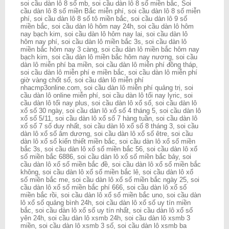
soi cầu dàn lô 8 số mb
,
soi cầu dàn lô 8 số miền bắc
,
Soi
cầu dàn lô 8 số miền Bắc miễn phí
,
soi cầu dàn lô 8 số miễn
phí
,
soi cầu dàn lô 8 số tô miền bắc
,
soi cầu dàn lô 9 số
miền bắc
,
soi cầu dàn lô hôm nay 24h
,
soi cầu dàn lô hôm
nay bạch kim
,
soi cầu dàn lô hôm nay lai
,
soi cầu dàn lô
hôm nay phí
,
soi cầu dàn lô miền bắc 3s
,
soi cầu dàn lô
miền bắc hôm nay 3 càng
,
soi cầu dàn lô miền bắc hôm nay
bạch kim
,
soi cầu dàn lô miền bắc hôm nay nương
,
soi cầu
dàn lô miễn phí ba miền
,
soi cầu dàn lô miễn phí đồng tháp
,
soi cầu dàn lô miễn phí e miền bắc
,
soi cầu dàn lô miễn phí
giờ vàng chốt số
,
soi cầu dàn lô miễn phí
nhacmp3online.com
,
soi cầu dàn lô miễn phí quảng trị
,
soi
cầu dàn lô online miễn phí
,
soi cầu dàn lô tối nay lyric
,
soi
cầu dàn lô tối nay plus
,
soi cầu dàn lô xổ số
,
soi cầu dàn lô
xổ số 30 ngày
,
soi cầu dàn lô xổ số 4 tháng 5
,
soi cầu dàn lô
xổ số 5/11
,
soi cầu dàn lô xổ số 7 hàng tuần
,
soi cầu dàn lô
xổ số 7 số duy nhất
,
soi cầu dàn lô xổ số 8 tháng 3
,
soi cầu
dàn lô xổ số âm dương
,
soi cầu dàn lô xổ số être
,
soi cầu
dàn lô xổ số kiến thiết miền bắc
,
soi cầu dàn lô xổ số miền
bắc 3s
,
soi cầu dàn lô xổ số miền bắc 56
,
soi cầu dàn lô xổ
số miền bắc 6886
,
soi cầu dàn lô xổ số miền bắc bảy
,
soi
cầu dàn lô xổ số miền bắc đề
,
soi cầu dàn lô xổ số miền bắc
không
,
soi cầu dàn lô xổ số miền bắc lê
,
soi cầu dàn lô xổ
số miền bắc me
,
soi cầu dàn lô xổ số miền bắc ngày 25
,
soi
cầu dàn lô xổ số miền bắc phí 666
,
soi cầu dàn lô xổ số
miền bắc rồi
,
soi cầu dàn lô xổ số miền bắc uno
,
soi cầu dàn
lô xổ số quảng bình 24h
,
soi cầu dàn lô xổ số uy tín miền
bắc
,
soi cầu dàn lô xổ số uy tín nhất
,
soi cầu dàn lô xổ số
yên 24h
,
soi cầu dàn lô xsmb 24h
,
soi cầu dàn lô xsmb 3
miền
,
soi cầu dàn lô xsmb 3 số
,
soi cầu dàn lô xsmb ba