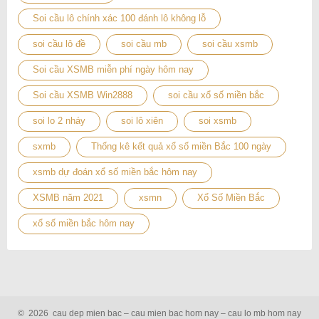
Soi cầu lô chính xác 100 đánh lô không lỗ
soi cầu lô đề
soi cầu mb
soi cầu xsmb
Soi cầu XSMB miễn phí ngày hôm nay
Soi cầu XSMB Win2888
soi cầu xổ số miền bắc
soi lo 2 nháy
soi lô xiên
soi xsmb
sxmb
Thống kê kết quả xổ số miền Bắc 100 ngày
xsmb dự đoán xổ số miền bắc hôm nay
XSMB năm 2021
xsmn
Xổ Số Miền Bắc
xổ số miền bắc hôm nay
©
2026
cau dep mien bac – cau mien bac hom nay – cau lo mb hom nay