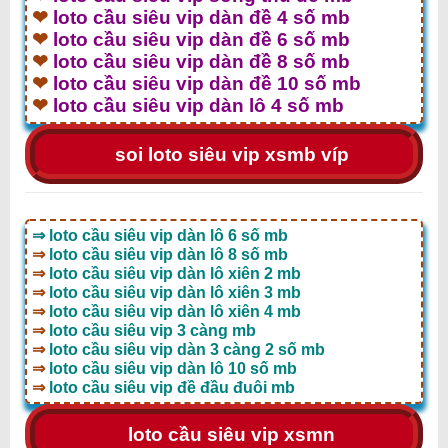
❤
loto cầu siêu vip dàn đề 4 số mb
❤
loto cầu siêu vip dàn đề 6 số mb
❤
loto cầu siêu vip dàn đề 8 số mb
❤
loto cầu siêu vip dàn đề 10 số mb
❤
loto cầu siêu vip dàn lô 4 số mb
soi loto siêu vip xsmb víp
⇒
loto cầu siêu vip dàn lô 6 số mb
⇒
loto cầu siêu vip dàn lô 8 số mb
⇒
loto cầu siêu vip dàn lô xiên 2 mb
⇒
loto cầu siêu vip dàn lô xiên 3 mb
⇒
loto cầu siêu vip dàn lô xiên 4 mb
⇒
loto cầu siêu vip 3 càng mb
⇒
loto cầu siêu vip dàn 3 càng 2 số mb
⇒
loto cầu siêu vip dàn lô 10 số mb
⇒
loto cầu siêu vip đề đầu đuôi mb
loto cầu siêu vip xsmn