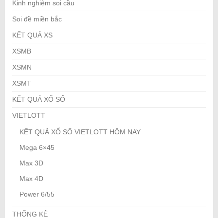
Kinh nghiệm soi cầu
Soi đề miền bắc
KẾT QUẢ XS
XSMB
XSMN
XSMT
KẾT QUẢ XỔ SỐ
VIETLOTT
KẾT QUẢ XỔ SỐ VIETLOTT HÔM NAY
Mega 6×45
Max 3D
Max 4D
Power 6/55
THỐNG KÊ