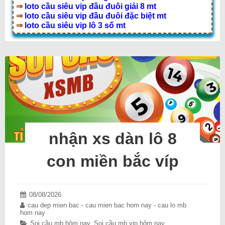
⇒
loto cầu siêu vip đầu đuôi giải 8 mt
⇒
loto cầu siêu vip đầu đuôi đặc biệt mt
⇒
loto cầu siêu vip lô 3 số mt
nhận xs dàn lô 8
con miền bắc víp
Posted
08/08/2026
08/08/2026
on:
Author:
cau dep mien bac - cau mien bac hom nay - cau lo mb
hom nay
Categories:
Soi cầu mb hôm nay
,
Soi cầu mb vip hôm nay