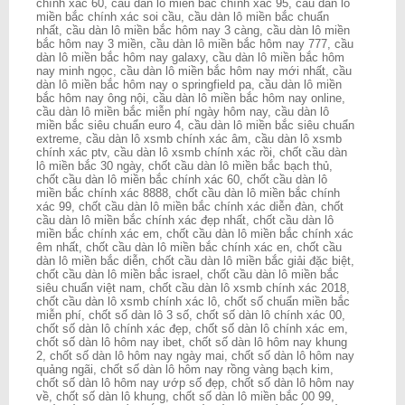
chính xác 60
,
cầu dàn lô miền bắc chính xác 95
,
cầu dàn lô
miền bắc chính xác soi cầu
,
cầu dàn lô miền bắc chuẩn
nhất
,
cầu dàn lô miền bắc hôm nay 3 càng
,
cầu dàn lô miền
bắc hôm nay 3 miền
,
cầu dàn lô miền bắc hôm nay 777
,
cầu
dàn lô miền bắc hôm nay galaxy
,
cầu dàn lô miền bắc hôm
nay minh ngọc
,
cầu dàn lô miền bắc hôm nay mới nhất
,
cầu
dàn lô miền bắc hôm nay o springfield pa
,
cầu dàn lô miền
bắc hôm nay ông nội
,
cầu dàn lô miền bắc hôm nay online
,
cầu dàn lô miền bắc miễn phí ngày hôm nay
,
cầu dàn lô
miền bắc siêu chuẩn euro 4
,
cầu dàn lô miền bắc siêu chuẩn
extreme
,
cầu dàn lô xsmb chính xác âm
,
cầu dàn lô xsmb
chính xác ptv
,
cầu dàn lô xsmb chính xác rồi
,
chốt cầu dàn
lô miền bắc 30 ngày
,
chốt cầu dàn lô miền bắc bạch thủ
,
chốt cầu dàn lô miền bắc chính xác 60
,
chốt cầu dàn lô
miền bắc chính xác 8888
,
chốt cầu dàn lô miền bắc chính
xác 99
,
chốt cầu dàn lô miền bắc chính xác diễn đàn
,
chốt
cầu dàn lô miền bắc chính xác đẹp nhất
,
chốt cầu dàn lô
miền bắc chính xác em
,
chốt cầu dàn lô miền bắc chính xác
êm nhất
,
chốt cầu dàn lô miền bắc chính xác en
,
chốt cầu
dàn lô miền bắc diễn
,
chốt cầu dàn lô miền bắc giải đặc biệt
,
chốt cầu dàn lô miền bắc israel
,
chốt cầu dàn lô miền bắc
siêu chuẩn việt nam
,
chốt cầu dàn lô xsmb chính xác 2018
,
chốt cầu dàn lô xsmb chính xác lô
,
chốt số chuẩn miền bắc
miễn phí
,
chốt số dàn lô 3 số
,
chốt số dàn lô chính xác 00
,
chốt số dàn lô chính xác đẹp
,
chốt số dàn lô chính xác em
,
chốt số dàn lô hôm nay ibet
,
chốt số dàn lô hôm nay khung
2
,
chốt số dàn lô hôm nay ngày mai
,
chốt số dàn lô hôm nay
quảng ngãi
,
chốt số dàn lô hôm nay rồng vàng bạch kim
,
chốt số dàn lô hôm nay ướp số đẹp
,
chốt số dàn lô hôm nay
về
,
chốt số dàn lô khung
,
chốt số dàn lô miền bắc 00 99
,