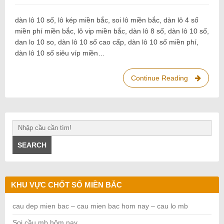
nhận
xs
dàn
dàn lô 10 số, lô kép miền bắc, soi lô miền bắc, dàn lô 4 số
lô
miền phí miền bắc, lô vip miền bắc, dàn lô 8 số, dàn lô 10 số,
8
con
dan lo 10 so, dàn lô 10 số cao cấp, dàn lô 10 số miền phí,
miền
dàn lô 10 số siêu víp miền…
bắc
víp
Continue Reading
nhận
xs
dàn
lô
8
con
miền
SEARCH
bắc
víp
KHU VỰC CHỐT SỐ MIỀN BẮC
cau dep mien bac – cau mien bac hom nay – cau lo mb
Soi cầu mb hôm nay