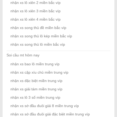
nhận xs lô xiên 2 miền bắc víp
nhận xs lô xiên 3 miền bắc víp
nhận xs lô xiên 4 miền bắc víp
nhận xs song thủ đề miền bắc víp
nhận xs song thủ lô kép miền bắc víp
nhận xs song thủ lô miền bắc víp
Soi cầu mt hôm nay
nhận xs bao lô miền trung víp
nhận xs cặp xíu chủ miền trung víp
nhận xs đặc biệt miền trung víp
nhận xs giải tám miền trung víp
nhận xs lô 3 số miền trung víp
nhận xs sớ đầu đuôi giải 8 miền trung víp
nhận xs sớ đầu đuôi giải đặc biệt miền trung víp