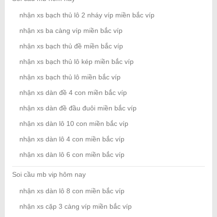
nhận xs bạch thủ lô 2 nháy víp miền bắc víp
nhận xs ba càng víp miền bắc víp
nhận xs bạch thủ đề miền bắc víp
nhận xs bạch thủ lô kép miền bắc víp
nhận xs bạch thủ lô miền bắc víp
nhận xs dàn đề 4 con miền bắc víp
nhận xs dàn đề đầu đuôi miền bắc víp
nhận xs dàn lô 10 con miền bắc víp
nhận xs dàn lô 4 con miền bắc víp
nhận xs dàn lô 6 con miền bắc víp
Soi cầu mb vip hôm nay
nhận xs dàn lô 8 con miền bắc víp
nhận xs cặp 3 càng víp miền bắc víp