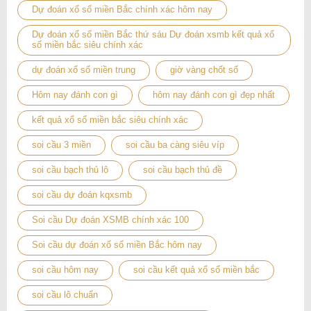
Dự đoán xổ số miền Bắc chính xác hôm nay
Dự đoán xổ số miền Bắc thứ sáu Dự đoán xsmb kết quả xổ
số miền bắc siêu chính xác
dự đoán xổ số miền trung
giờ vàng chốt số
Hôm nay đánh con gì
hôm nay đánh con gì đẹp nhất
kết quả xổ số miền bắc siêu chính xác
soi cầu 3 miền
soi cầu ba càng siêu víp
soi cầu bạch thủ lô
soi cầu bạch thủ đề
soi cầu dự đoán kqxsmb
Soi cầu Dự đoán XSMB chính xác 100
Soi cầu dự đoán xổ số miền Bắc hôm nay
soi cầu hôm nay
soi cầu kết quả xổ số miền bắc
soi cầu lô chuẩn