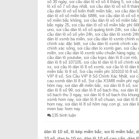
số 30 ngày
,
soi cầu dàn lô xổ số 4 tháng 5
,
soi cầu
lô xổ số 7 số duy nhất
,
soi cầu dàn lô xổ số 8 thán
cầu dàn lô xổ số kiến thiết miền bắc
,
soi cầu dàn l
dàn lô xổ số miền bắc 6886
,
soi cầu dàn lô xổ số 
số miền bắc không
,
soi cầu dàn lô xổ số miền bắc 
bắc ngày 25
,
soi cầu dàn lô xổ số miền bắc phí 66
uno
,
soi cầu dàn lô xổ số quảng bình 24h
,
soi cầu 
cầu dàn lô xổ số yên 24h
,
soi cầu dàn lô xsmb 24h
dàn lô xsmb ba miền
,
soi cầu dàn lô xsmb chính x
chính xác đặc biệt
,
soi cầu dàn lô xsmb chính xác
chính xác sống
,
soi cầu dàn lo xsmb gan
,
soi cầu
miền
,
soi cầu dàn lô xsmb siêu chuẩn hàng ngày
,
cầu dàn lô youtube
,
soi cầu kqxs dàn lô 8 con mb
dàn lô 8 số 107105
,
soi cầu lô dàn lô 8 số chính x
xs
,
soi cầu lô dàn lô 8 số xsmb
,
soi cầu lô tô dàn l
miền bắc lô 8 số
,
Soi cầu miễn phí 101010 lô 8 số
VIP 8 số
,
Soi Cầu VIP 8 Số Chính Xác Nhất
,
soi c
cau xsmb dàn lô 8 số
,
Soi cầu XSMB miễn phí ng
hôm nay
,
soi dàn đề miền bắc
,
soi dàn lô 8 số
,
soi
dàn lô 8 số 99
,
soi dàn lô 8 số bach thu
,
soi dàn lô
số bach thu 3 ngay
,
soi dàn lô 8 số bach thu khun
xsmb hom nay
,
soi dàn lô 8 số chuan
,
soi dàn lô 
hom nay
,
soi dàn lô 8 số hôm nay con gì
,
soi dàn 
mien bac hom nay
135 bình luận
ở
nhận
xs
dàn
dàn lô 10 số, lô kép miền bắc, soi lô miền bắc, d
lô
10 số, dan lo 10 so, dàn lô 10 số cao cấp, dàn 
8