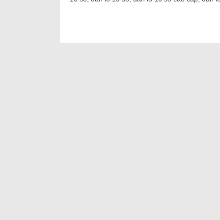
con
miền
bắc
víp