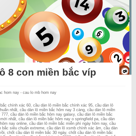
ô 8 con miền bắc víp
ac hom nay - cau lo mb hom nay
 bắc chính xác 60
,
cầu dàn lô miền bắc chính xác 95
,
cầu dàn lô
chuẩn nhất
,
cầu dàn lô miền bắc hôm nay 3 càng
,
cầu dàn lô miền
y 777
,
cầu dàn lô miền bắc hôm nay galaxy
,
cầu dàn lô miền bắc
 mới nhất
,
cầu dàn lô miền bắc hôm nay o springfield pa
,
cầu dàn
 hôm nay online
,
cầu dàn lô miền bắc miễn phí ngày hôm nay
,
cầu
n bắc siêu chuẩn extreme
,
cầu dàn lô xsmb chính xác âm
,
cầu dàn
rồi
,
chốt cầu dàn lô miền bắc 30 ngày
,
chốt cầu dàn lô miền bắc