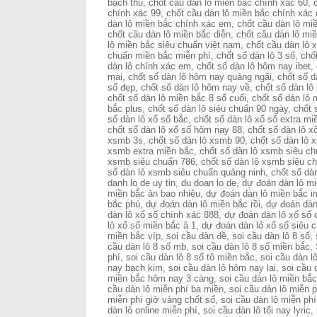
bạch thủ
,
chốt cầu dàn lô miền bắc chính xác 60
,
chính xác 99
,
chốt cầu dàn lô miền bắc chính xác 
dàn lô miền bắc chính xác em
,
chốt cầu dàn lô mi
chốt cầu dàn lô miền bắc diễn
,
chốt cầu dàn lô miề
lô miền bắc siêu chuẩn việt nam
,
chốt cầu dàn lô 
chuẩn miền bắc miễn phí
,
chốt số dàn lô 3 số
,
chố
dàn lô chính xác em
,
chốt số dàn lô hôm nay ibet
,
mai
,
chốt số dàn lô hôm nay quảng ngãi
,
chốt số d
số đẹp
,
chốt số dàn lô hôm nay về
,
chốt số dàn lô
chốt số dàn lô miền bắc 8 số cuối
,
chốt số dàn lô 
bắc plus
,
chốt số dàn lô siêu chuẩn 90 ngày
,
chốt 
số dàn lô xổ số bắc
,
chốt số dàn lô xổ số extra mi
chốt số dàn lô xổ số hôm nay 88
,
chốt số dàn lô x
xsmb 3s
,
chốt số dàn lô xsmb 90
,
chốt số dàn lô 
xsmb extra miền bắc
,
chốt số dàn lô xsmb siêu ch
xsmb siêu chuẩn 786
,
chốt số dàn lô xsmb siêu c
số dàn lô xsmb siêu chuẩn quảng ninh
,
chốt số dà
danh lo de uy tin
,
du doan lo de
,
dự đoán dàn lô mi
miền bắc ăn bao nhiêu
,
dự đoán dàn lô miền bắc im
bắc phú
,
dự đoán dàn lô miền bắc rồi
,
dự đoán dàn
dàn lô xổ số chính xác 888
,
dự đoán dàn lô xổ số 
lô xổ số miền bắc â 1
,
dự đoán dàn lô xổ số siêu 
miền bắc víp
,
soi cầu dàn đề
,
soi cầu dàn lô 8 số
,
cầu dàn lô 8 số mb
,
soi cầu dàn lô 8 số miền bắc
,
phí
,
soi cầu dàn lô 8 số tô miền bắc
,
soi cầu dàn l
nay bạch kim
,
soi cầu dàn lô hôm nay lai
,
soi cầu 
miền bắc hôm nay 3 càng
,
soi cầu dàn lô miền bắ
cầu dàn lô miễn phí ba miền
,
soi cầu dàn lô miễn 
miễn phí giờ vàng chốt số
,
soi cầu dàn lô miễn p
dàn lô online miễn phí
,
soi cầu dàn lô tối nay lyric
,