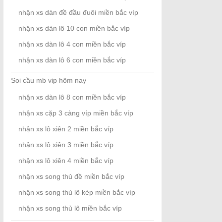
nhận xs dàn đề đầu đuôi miền bắc víp
nhận xs dàn lô 10 con miền bắc víp
nhận xs dàn lô 4 con miền bắc víp
nhận xs dàn lô 6 con miền bắc víp
Soi cầu mb vip hôm nay
nhận xs dàn lô 8 con miền bắc víp
nhận xs cặp 3 càng víp miền bắc víp
nhận xs lô xiên 2 miền bắc víp
nhận xs lô xiên 3 miền bắc víp
nhận xs lô xiên 4 miền bắc víp
nhận xs song thủ đề miền bắc víp
nhận xs song thủ lô kép miền bắc víp
nhận xs song thủ lô miền bắc víp