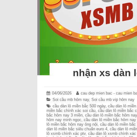
nhận xs dàn l
Posted
04/06/2026
04/06/2026
Author:
cau dep mien bac - cau mien b
on:
Categories:
Soi cầu mb hôm nay
,
Soi cầu mb vip hôm nay
Tags:
cầu dàn lô miền bắc 500 ngày
,
cầu dàn lô miền
miền bắc chính xác soi cầu
,
cầu dàn lô miền bắc 
bắc hôm nay 3 miền
,
cầu dàn lô miền bắc hôm na
hôm nay minh ngọc
,
cầu dàn lô miền bắc hôm nay
lô miền bắc hôm nay ông nội
,
cầu dàn lô miền bắc
dàn lô miền bắc siêu chuẩn euro 4
,
cầu dàn lô miề
lô xsmb chính xác ptv
,
cầu dàn lô xsmb chính xác 