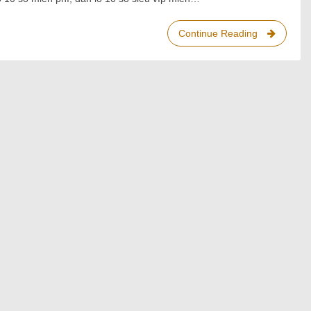
Continue Reading
nhận
xs
dàn
lô
8
con
miền
bắc
víp