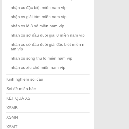
nhận xs đặc biệt miền nam víp
nhận xs giải tám miền nam víp
nhận xs lô 3 số miền nam víp
nhận xs sớ đầu đuôi giải 8 miền nam víp
nhận xs sớ đầu đuôi giải đặc biệt miền n
am víp
nhận xs song thủ lô miền nam víp
nhận xs xíu chủ miền nam víp
Kinh nghiệm soi cầu
Soi đề miền bắc
KẾT QUẢ XS
XSMB
XSMN
XSMT