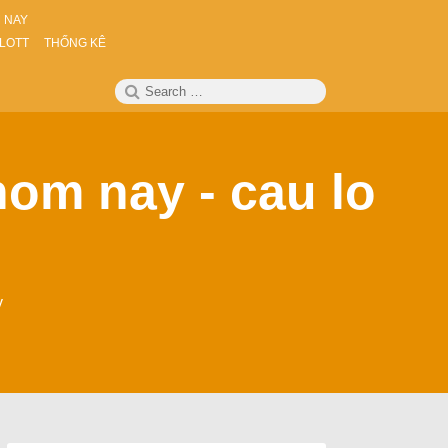
 NAY
TLOTT
THỐNG KÊ
Search
SEARCH
for:
hom nay - cau lo
y