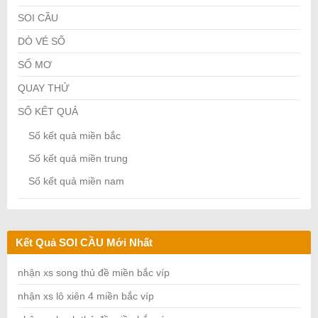
SOI CẦU
DÒ VÉ SỐ
SỔ MƠ
QUAY THỬ
SỐ KẾT QUẢ
Số kết quả miền bắc
Số kết quả miền trung
Số kết quả miền nam
Kết Quả SOI CẦU Mới Nhất
nhận xs song thủ đề miền bắc víp
nhận xs lô xiên 4 miền bắc víp