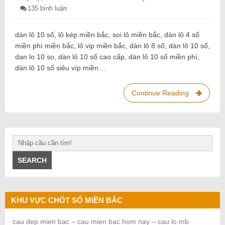
135 bình luận
ở
nhận
xs
dàn
dàn lô 10 số, lô kép miền bắc, soi lô miền bắc, dàn lô 4 số
lô
miền phí miền bắc, lô vip miền bắc, dàn lô 8 số, dàn lô 10 số,
8
con
dan lo 10 so, dàn lô 10 số cao cấp, dàn lô 10 số miền phí,
miền
dàn lô 10 số siêu víp miền…
bắc
víp
Continue Reading
nhận
xs
dàn
lô
8
con
miền
SEARCH
bắc
víp
KHU VỰC CHỐT SỐ MIỀN BẮC
cau dep mien bac – cau mien bac hom nay – cau lo mb