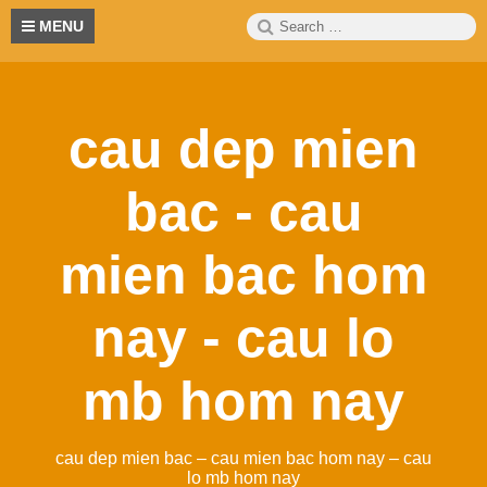
Skip
Search
S
MENU
to
for:
content
cau dep mien
bac - cau
mien bac hom
nay - cau lo
mb hom nay
cau dep mien bac – cau mien bac hom nay – cau
lo mb hom nay