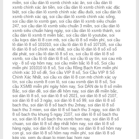
miền
,
soi cầu dàn lô xsmb chính xác ăn
,
soi cầu dàn lô
xsmb chính xác ăn tiền
,
soi cầu dàn lô xsmb chính xác đặc
biệt
,
soi cầu dàn lô xsmb chính xác đầu đuôi
,
soi cầu dàn lô
xsmb chính xác qq
,
soi cầu dàn lô xsmb chính xác sống
,
soi cầu dàn lo xsmb gan
,
soi cầu dàn lô xsmb siêu chuẩn
247
,
soi cầu dàn lô xsmb siêu chuẩn 3 miền
,
soi cầu dàn lô
xsmb siêu chuẩn hàng ngày
,
soi cầu dàn lô xsmb thánh
,
soi
cầu dàn lô xsmb tt miền bắc
,
soi cầu dàn lô youtube
,
soi
cầu kqxs dàn lô 8 con mb
,
soi cầu lô 8 số miễn phí
,
soi cầu
lô dàn lô 8 số 101010
,
soi cầu lô dàn lô 8 số 107105
,
soi cầu
lô dàn lô 8 số chính xác nhất
,
soi cầu lô dàn lô 8 số xổ số
đài phát
,
soi cầu lô dàn lô 8 số xs
,
soi cầu lô dàn lô 8 số
xsmb
,
soi cầu lô tô dàn lô 8 số
,
soi cầu lô uy tín
,
soi cau mb
vip - 8 số vip hôm nay
,
soi cầu miền bắc lô 8 số
,
Soi cầu
miễn phí 101010 lô 8 số
,
Soi cầu Rồng Bạch Kim miễn phí
chính xác 10 số đề
,
Soi cầu VIP 8 số
,
Soi Cầu VIP 8 Số
Chính Xác Nhất
,
soi cầu xs dàn lô 8 con mb chính xác uy
tín
,
soi cầu xsmb 8 con lô
,
soi cau xsmb dàn lô 8 số
,
Soi
cầu XSMB miễn phí ngày hôm nay
,
Soi DÀN de lo 8 số miền
Bắc
,
soi dàn đề
,
soi dàn đề hôm nay
,
soi dàn đề miền bắc
,
soi dàn lô 8 số
,
soi dàn lô 8 số 2021
,
soi dàn lô 8 số 2107
,
soi dàn lô 8 số 3 ngày
,
soi dàn lô 8 số 99
,
soi dàn lô 8 số
bach thu
,
soi dàn lô 8 số bach thu 2nhay
,
soi dàn lô 8 số
bach thu 3 mien
,
soi dàn lô 8 số bach thu 3 ngay
,
soi dàn lô
8 số bach thu khung 5 ngay 2107
,
soi dàn lô 8 số bach thu
xo
,
soi dàn lô 8 số bach thu xsmb hom nay
,
soi dàn lô 8 số
chuan
,
soi dàn lô 8 số đẹp nhất hôm nay
,
soi dàn lô 8 số
hàng ngày
,
soi dàn lô 8 số hom nay
,
soi dàn lô 8 số hôm nay
con gì
,
soi dàn lô 8 số hôm nay miễn phí
,
soi dàn lô 8 số
kép vip
,
xem du doan lo mien bac hom nay