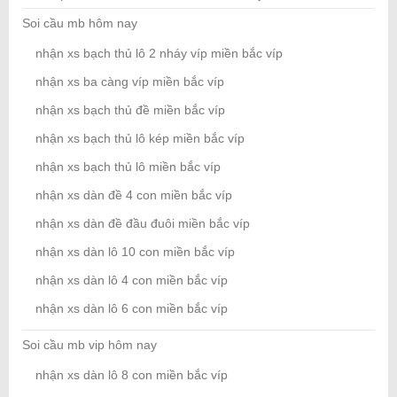
Soi cầu mb hôm nay
nhận xs bạch thủ lô 2 nháy víp miền bắc víp
nhận xs ba càng víp miền bắc víp
nhận xs bạch thủ đề miền bắc víp
nhận xs bạch thủ lô kép miền bắc víp
nhận xs bạch thủ lô miền bắc víp
nhận xs dàn đề 4 con miền bắc víp
nhận xs dàn đề đầu đuôi miền bắc víp
nhận xs dàn lô 10 con miền bắc víp
nhận xs dàn lô 4 con miền bắc víp
nhận xs dàn lô 6 con miền bắc víp
Soi cầu mb vip hôm nay
nhận xs dàn lô 8 con miền bắc víp