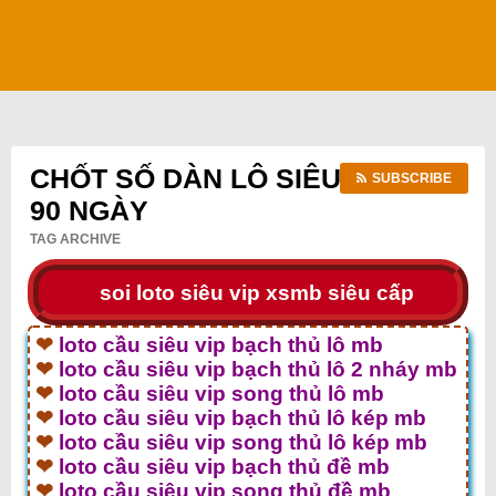
CHỐT SỐ DÀN LÔ SIÊU CHUẨN
SUBSCRIBE
90 NGÀY
TAG ARCHIVE
soi loto siêu vip xsmb siêu cấp
❤
loto cầu siêu vip bạch thủ lô mb
❤
loto cầu siêu vip bạch thủ lô 2 nháy mb
❤
loto cầu siêu vip song thủ lô mb
❤
loto cầu siêu vip bạch thủ lô kép mb
❤
loto cầu siêu vip song thủ lô kép mb
❤
loto cầu siêu vip bạch thủ đề mb
❤
loto cầu siêu vip song thủ đề mb