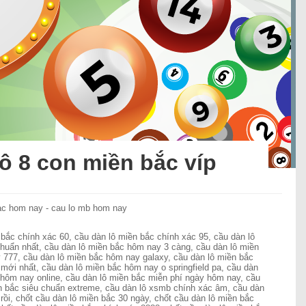
ô 8 con miền bắc víp
ac hom nay - cau lo mb hom nay
 bắc chính xác 60
,
cầu dàn lô miền bắc chính xác 95
,
cầu dàn lô
chuẩn nhất
,
cầu dàn lô miền bắc hôm nay 3 càng
,
cầu dàn lô miền
y 777
,
cầu dàn lô miền bắc hôm nay galaxy
,
cầu dàn lô miền bắc
 mới nhất
,
cầu dàn lô miền bắc hôm nay o springfield pa
,
cầu dàn
 hôm nay online
,
cầu dàn lô miền bắc miễn phí ngày hôm nay
,
cầu
n bắc siêu chuẩn extreme
,
cầu dàn lô xsmb chính xác âm
,
cầu dàn
rồi
,
chốt cầu dàn lô miền bắc 30 ngày
,
chốt cầu dàn lô miền bắc