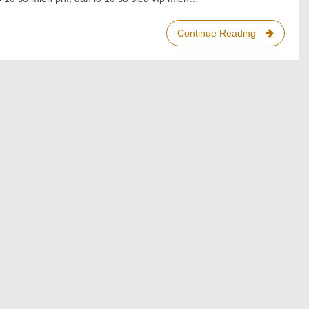
Continue Reading
nhận
xs
dàn
lô
8
con
miền
bắc
víp