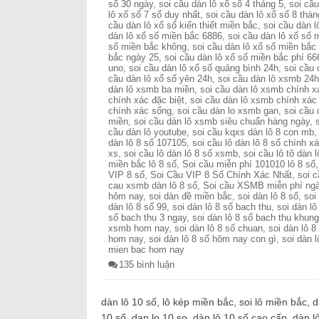
số 30 ngày
,
soi cầu dàn lô xổ số 4 tháng 5
,
soi cầu
lô xổ số 7 số duy nhất
,
soi cầu dàn lô xổ số 8 thán
cầu dàn lô xổ số kiến thiết miền bắc
,
soi cầu dàn l
dàn lô xổ số miền bắc 6886
,
soi cầu dàn lô xổ số 
số miền bắc không
,
soi cầu dàn lô xổ số miền bắc 
bắc ngày 25
,
soi cầu dàn lô xổ số miền bắc phí 66
uno
,
soi cầu dàn lô xổ số quảng bình 24h
,
soi cầu 
cầu dàn lô xổ số yên 24h
,
soi cầu dàn lô xsmb 24h
dàn lô xsmb ba miền
,
soi cầu dàn lô xsmb chính x
chính xác đặc biệt
,
soi cầu dàn lô xsmb chính xác
chính xác sống
,
soi cầu dàn lo xsmb gan
,
soi cầu
miền
,
soi cầu dàn lô xsmb siêu chuẩn hàng ngày
,
cầu dàn lô youtube
,
soi cầu kqxs dàn lô 8 con mb
dàn lô 8 số 107105
,
soi cầu lô dàn lô 8 số chính x
xs
,
soi cầu lô dàn lô 8 số xsmb
,
soi cầu lô tô dàn l
miền bắc lô 8 số
,
Soi cầu miễn phí 101010 lô 8 số
VIP 8 số
,
Soi Cầu VIP 8 Số Chính Xác Nhất
,
soi c
cau xsmb dàn lô 8 số
,
Soi cầu XSMB miễn phí ng
hôm nay
,
soi dàn đề miền bắc
,
soi dàn lô 8 số
,
soi
dàn lô 8 số 99
,
soi dàn lô 8 số bach thu
,
soi dàn lô
số bach thu 3 ngay
,
soi dàn lô 8 số bach thu khun
xsmb hom nay
,
soi dàn lô 8 số chuan
,
soi dàn lô 
hom nay
,
soi dàn lô 8 số hôm nay con gì
,
soi dàn 
mien bac hom nay
135 bình luận
ở
nhận
xs
dàn
dàn lô 10 số, lô kép miền bắc, soi lô miền bắc, d
lô
10 số, dan lo 10 so, dàn lô 10 số cao cấp, dàn 
8