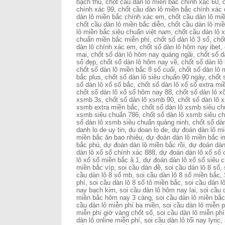
bạch thủ
,
chốt cầu dàn lô miền bắc chính xác 60
,
chính xác 99
,
chốt cầu dàn lô miền bắc chính xác 
dàn lô miền bắc chính xác em
,
chốt cầu dàn lô mi
chốt cầu dàn lô miền bắc diễn
,
chốt cầu dàn lô miề
lô miền bắc siêu chuẩn việt nam
,
chốt cầu dàn lô 
chuẩn miền bắc miễn phí
,
chốt số dàn lô 3 số
,
chố
dàn lô chính xác em
,
chốt số dàn lô hôm nay ibet
,
mai
,
chốt số dàn lô hôm nay quảng ngãi
,
chốt số d
số đẹp
,
chốt số dàn lô hôm nay về
,
chốt số dàn lô
chốt số dàn lô miền bắc 8 số cuối
,
chốt số dàn lô 
bắc plus
,
chốt số dàn lô siêu chuẩn 90 ngày
,
chốt 
số dàn lô xổ số bắc
,
chốt số dàn lô xổ số extra mi
chốt số dàn lô xổ số hôm nay 88
,
chốt số dàn lô x
xsmb 3s
,
chốt số dàn lô xsmb 90
,
chốt số dàn lô 
xsmb extra miền bắc
,
chốt số dàn lô xsmb siêu ch
xsmb siêu chuẩn 786
,
chốt số dàn lô xsmb siêu c
số dàn lô xsmb siêu chuẩn quảng ninh
,
chốt số dà
danh lo de uy tin
,
du doan lo de
,
dự đoán dàn lô mi
miền bắc ăn bao nhiêu
,
dự đoán dàn lô miền bắc im
bắc phú
,
dự đoán dàn lô miền bắc rồi
,
dự đoán dàn
dàn lô xổ số chính xác 888
,
dự đoán dàn lô xổ số 
lô xổ số miền bắc â 1
,
dự đoán dàn lô xổ số siêu 
miền bắc víp
,
soi cầu dàn đề
,
soi cầu dàn lô 8 số
,
cầu dàn lô 8 số mb
,
soi cầu dàn lô 8 số miền bắc
,
phí
,
soi cầu dàn lô 8 số tô miền bắc
,
soi cầu dàn l
nay bạch kim
,
soi cầu dàn lô hôm nay lai
,
soi cầu 
miền bắc hôm nay 3 càng
,
soi cầu dàn lô miền bắ
cầu dàn lô miễn phí ba miền
,
soi cầu dàn lô miễn 
miễn phí giờ vàng chốt số
,
soi cầu dàn lô miễn p
dàn lô online miễn phí
,
soi cầu dàn lô tối nay lyric
,