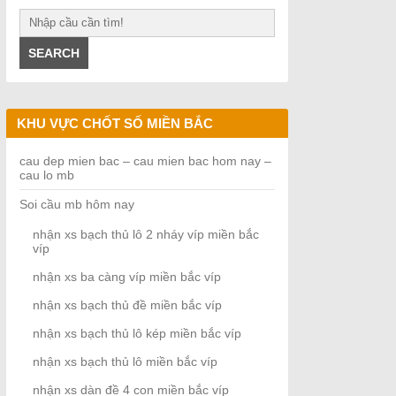
SEARCH
KHU VỰC CHỐT SỐ MIỀN BẮC
cau dep mien bac – cau mien bac hom nay –
cau lo mb
Soi cầu mb hôm nay
nhận xs bạch thủ lô 2 nháy víp miền bắc
víp
nhận xs ba càng víp miền bắc víp
nhận xs bạch thủ đề miền bắc víp
nhận xs bạch thủ lô kép miền bắc víp
nhận xs bạch thủ lô miền bắc víp
nhận xs dàn đề 4 con miền bắc víp