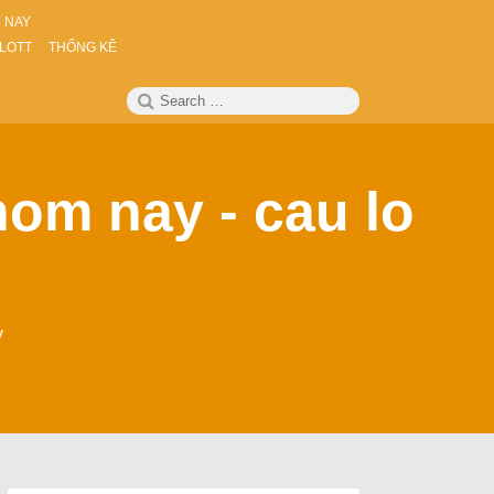
 NAY
TLOTT
THỐNG KÊ
Search
SEARCH
for:
hom nay - cau lo
y