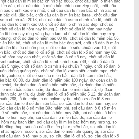
chốt cầu dàn lô miền bắc chính xác 8888
,
chốt cầu dàn lô miền bắc
diễn đàn
,
chốt cầu dàn lô miền bắc chính xác đẹp nhất
,
chốt cầu
ền bắc chính xác êm nhất
,
chốt cầu dàn lô miền bắc chính xác en
,
n bắc giải đặc biệt
,
chốt cầu dàn lô miền bắc israel
,
chốt cầu dàn
xsmb chính xác 2018
,
chốt cầu dàn lô xsmb chính xác lô
,
chốt số
t số dàn lô chính xác 00
,
chốt số dàn lô chính xác đẹp
,
chốt số
chốt số dàn lô hôm nay khung 2
,
chốt số dàn lô hôm nay ngày
àn lô hôm nay rồng vàng bạch kim
,
chốt số dàn lô hôm nay ướp
 khung
,
chốt số dàn lô miền bắc 00 99
,
chốt số dàn lô miền bắc 56
,
miền bắc bộ
,
chốt số dàn lô miền bắc ông trời
,
chốt số dàn lô miền
số dàn lô siêu chuẩn php
,
chốt số dàn lô siêu chuẩn vào 10
,
chốt
ền bắc
,
chốt số dàn lô xổ số gì
,
chốt số dàn lô xổ số hôm nay 02
,
ổ số hôm nay đẹp nhất
,
chốt số dàn lô xổ số nay
,
chốt số dàn lô
xsmb betwin
,
chốt số dàn lô xsmb chính xác 789
,
chốt số dàn lô
uẩn 5 ngày
,
chốt số dàn lô xsmb siêu chuẩn 7 ngày
,
chốt số dàn lô
huẩn không quảng cáo
,
chốt số dàn lô xsmb siêu chuẩn mpg
,
chốt
n lô youtube
,
chốt số soi cầu miền bắc
,
dàn lô 8 con miền bắc
,
ền bắc 00 00
,
dự đoán dàn lô miền bắc 100 ngày
,
dự đoán dàn lô
perial
,
dự đoán dàn lô miền bắc miền bắc
,
dự đoán dàn lô miền
 lô miền bắc siêu chuẩn
,
dự đoán dàn lô miền bắc số
,
dự đoán
chính xác uy tín
,
dự đoán dàn lô xổ số miền bắc 5 12
,
dự đoán dàn
chuẩn 268
,
lô ăn chắc
,
lo de online uy tin
,
nhận xs dàn lô 8 con
soi cầu dàn lô 8 số de miền bắc
,
soi cầu dàn lô 8 số hôm nay
,
soi
Soi cầu dàn lô 8 số miền Bắc miễn phí
,
soi cầu dàn lô 8 số miễn
ô 9 số miền bắc
,
soi cầu dàn lô hôm nay 24h
,
soi cầu dàn lô hôm
dàn lô hôm nay phí
,
soi cầu dàn lô miền bắc 3s
,
soi cầu dàn lô
c hôm nay bạch kim
,
soi cầu dàn lô miền bắc hôm nay nương
,
soi
phí đồng tháp
,
soi cầu dàn lô miễn phí e miền bắc
,
soi cầu dàn lô
hí nhacmp3online.com
,
soi cầu dàn lô miễn phí quảng trị
,
soi cầu
soi cầu dàn lô tối nay plus
,
soi cầu dàn lô xổ số
,
soi cầu dàn lô xổ