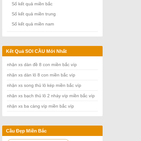
Số kết quả miền bắc
Số kết quả miền trung
Số kết quả miền nam
Kết Quả SOI CẦU Mới Nhất
nhận xs dàn đề 8 con miền bắc víp
nhận xs dàn lô 8 con miền bắc víp
nhận xs song thủ lô kép miền bắc víp
nhận xs bạch thủ lô 2 nháy víp miền bắc víp
nhận xs ba càng víp miền bắc víp
Cầu Đẹp Miền Bắc