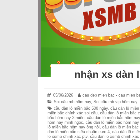
nhận xs dàn l
Posted
05/06/2026
05/06/2026
Author:
cau dep mien bac - cau mien b
on:
Categories:
Soi cầu mb hôm nay
,
Soi cầu mb vip hôm nay
Tags:
cầu dàn lô miền bắc 500 ngày
,
cầu dàn lô miền
miền bắc chính xác soi cầu
,
cầu dàn lô miền bắc 
bắc hôm nay 3 miền
,
cầu dàn lô miền bắc hôm na
hôm nay minh ngọc
,
cầu dàn lô miền bắc hôm nay
lô miền bắc hôm nay ông nội
,
cầu dàn lô miền bắc
dàn lô miền bắc siêu chuẩn euro 4
,
cầu dàn lô miề
lô xsmb chính xác ptv
,
cầu dàn lô xsmb chính xác 