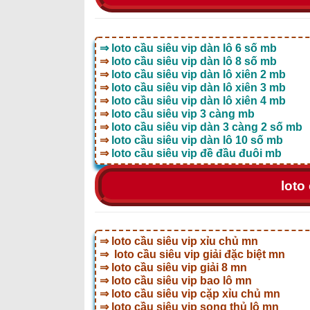
⇒
loto cầu siêu vip dàn lô 6 số mb
⇒
loto cầu siêu vip dàn lô 8 số mb
⇒
loto cầu siêu vip dàn lô xiên 2 mb
⇒
loto cầu siêu vip dàn lô xiên 3 mb
⇒
loto cầu siêu vip dàn lô xiên 4 mb
⇒
loto cầu siêu vip 3 càng mb
⇒
loto cầu siêu vip dàn 3 càng 2 số mb
⇒
loto cầu siêu vip dàn lô 10 số mb
⇒
loto cầu siêu vip đề đầu đuôi mb
loto
⇒
loto cầu siêu vip xỉu chủ mn
⇒
loto cầu siêu vip giải đặc biệt mn
⇒
loto cầu siêu vip giải 8 mn
⇒
loto cầu siêu vip bao lô mn
⇒
loto cầu siêu vip cặp xỉu chủ mn
⇒
loto cầu siêu vip song thủ lô mn