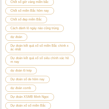
Chốt số giờ vàng miền bắc
Chốt số miền Bắc hôm nay
Chốt số đẹp miền Bắc
Cách đánh lô ngày nào cũng trúng
dự đoán
Dự đoán kết quả xổ số miền Bắc chính x
ác nhất
Dự đoán kết quả xổ số siêu chính xác hô
m nay
dự đoán lô kép
Dự đoán số de hôm nay
dự đoán xsmb
Dự đoán XSMB Minh Ngọc
Dự đoán xổ số miền Bắc