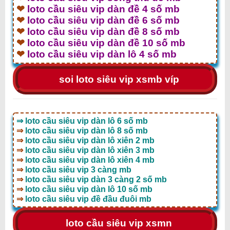
❤
loto cầu siêu vip dàn đề 4 số mb
❤
loto cầu siêu vip dàn đề 6 số mb
❤
loto cầu siêu vip dàn đề 8 số mb
❤
loto cầu siêu vip dàn đề 10 số mb
❤
loto cầu siêu vip dàn lô 4 số mb
soi loto siêu vip xsmb víp
⇒
loto cầu siêu vip dàn lô 6 số mb
⇒
loto cầu siêu vip dàn lô 8 số mb
⇒
loto cầu siêu vip dàn lô xiên 2 mb
⇒
loto cầu siêu vip dàn lô xiên 3 mb
⇒
loto cầu siêu vip dàn lô xiên 4 mb
⇒
loto cầu siêu vip 3 càng mb
⇒
loto cầu siêu vip dàn 3 càng 2 số mb
⇒
loto cầu siêu vip dàn lô 10 số mb
⇒
loto cầu siêu vip đề đầu đuôi mb
loto cầu siêu vip xsmn