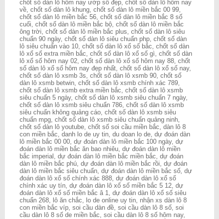
chốt số dàn lô hôm nay ướp số đẹp
,
chốt số dàn lô hôm nay
về
,
chốt số dàn lô khung
,
chốt số dàn lô miền bắc 00 99
,
chốt số dàn lô miền bắc 56
,
chốt số dàn lô miền bắc 8 số
cuối
,
chốt số dàn lô miền bắc bộ
,
chốt số dàn lô miền bắc
ông trời
,
chốt số dàn lô miền bắc plus
,
chốt số dàn lô siêu
chuẩn 90 ngày
,
chốt số dàn lô siêu chuẩn php
,
chốt số dàn
lô siêu chuẩn vào 10
,
chốt số dàn lô xổ số bắc
,
chốt số dàn
lô xổ số extra miền bắc
,
chốt số dàn lô xổ số gì
,
chốt số dàn
lô xổ số hôm nay 02
,
chốt số dàn lô xổ số hôm nay 88
,
chốt
số dàn lô xổ số hôm nay đẹp nhất
,
chốt số dàn lô xổ số nay
,
chốt số dàn lô xsmb 3s
,
chốt số dàn lô xsmb 90
,
chốt số
dàn lô xsmb betwin
,
chốt số dàn lô xsmb chính xác 789
,
chốt số dàn lô xsmb extra miền bắc
,
chốt số dàn lô xsmb
siêu chuẩn 5 ngày
,
chốt số dàn lô xsmb siêu chuẩn 7 ngày
,
chốt số dàn lô xsmb siêu chuẩn 786
,
chốt số dàn lô xsmb
siêu chuẩn không quảng cáo
,
chốt số dàn lô xsmb siêu
chuẩn mpg
,
chốt số dàn lô xsmb siêu chuẩn quảng ninh
,
chốt số dàn lô youtube
,
chốt số soi cầu miền bắc
,
dàn lô 8
con miền bắc
,
danh lo de uy tin
,
du doan lo de
,
dự đoán dàn
lô miền bắc 00 00
,
dự đoán dàn lô miền bắc 100 ngày
,
dự
đoán dàn lô miền bắc ăn bao nhiêu
,
dự đoán dàn lô miền
bắc imperial
,
dự đoán dàn lô miền bắc miền bắc
,
dự đoán
dàn lô miền bắc phú
,
dự đoán dàn lô miền bắc rồi
,
dự đoán
dàn lô miền bắc siêu chuẩn
,
dự đoán dàn lô miền bắc số
,
dự
đoán dàn lô xổ số chính xác 888
,
dự đoán dàn lô xổ số
chính xác uy tín
,
dự đoán dàn lô xổ số miền bắc 5 12
,
dự
đoán dàn lô xổ số miền bắc â 1
,
dự đoán dàn lô xổ số siêu
chuẩn 268
,
lô ăn chắc
,
lo de online uy tin
,
nhận xs dàn lô 8
con miền bắc víp
,
soi cầu dàn đề
,
soi cầu dàn lô 8 số
,
soi
cầu dàn lô 8 số de miền bắc
,
soi cầu dàn lô 8 số hôm nay
,