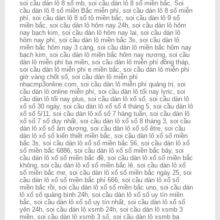
soi cầu dàn lô 8 số mb
,
soi cầu dàn lô 8 số miền bắc
,
Soi
cầu dàn lô 8 số miền Bắc miễn phí
,
soi cầu dàn lô 8 số miễn
phí
,
soi cầu dàn lô 8 số tô miền bắc
,
soi cầu dàn lô 9 số
miền bắc
,
soi cầu dàn lô hôm nay 24h
,
soi cầu dàn lô hôm
nay bạch kim
,
soi cầu dàn lô hôm nay lai
,
soi cầu dàn lô
hôm nay phí
,
soi cầu dàn lô miền bắc 3s
,
soi cầu dàn lô
miền bắc hôm nay 3 càng
,
soi cầu dàn lô miền bắc hôm nay
bạch kim
,
soi cầu dàn lô miền bắc hôm nay nương
,
soi cầu
dàn lô miễn phí ba miền
,
soi cầu dàn lô miễn phí đồng tháp
,
soi cầu dàn lô miễn phí e miền bắc
,
soi cầu dàn lô miễn phí
giờ vàng chốt số
,
soi cầu dàn lô miễn phí
nhacmp3online.com
,
soi cầu dàn lô miễn phí quảng trị
,
soi
cầu dàn lô online miễn phí
,
soi cầu dàn lô tối nay lyric
,
soi
cầu dàn lô tối nay plus
,
soi cầu dàn lô xổ số
,
soi cầu dàn lô
xổ số 30 ngày
,
soi cầu dàn lô xổ số 4 tháng 5
,
soi cầu dàn lô
xổ số 5/11
,
soi cầu dàn lô xổ số 7 hàng tuần
,
soi cầu dàn lô
xổ số 7 số duy nhất
,
soi cầu dàn lô xổ số 8 tháng 3
,
soi cầu
dàn lô xổ số âm dương
,
soi cầu dàn lô xổ số être
,
soi cầu
dàn lô xổ số kiến thiết miền bắc
,
soi cầu dàn lô xổ số miền
bắc 3s
,
soi cầu dàn lô xổ số miền bắc 56
,
soi cầu dàn lô xổ
số miền bắc 6886
,
soi cầu dàn lô xổ số miền bắc bảy
,
soi
cầu dàn lô xổ số miền bắc đề
,
soi cầu dàn lô xổ số miền bắc
không
,
soi cầu dàn lô xổ số miền bắc lê
,
soi cầu dàn lô xổ
số miền bắc me
,
soi cầu dàn lô xổ số miền bắc ngày 25
,
soi
cầu dàn lô xổ số miền bắc phí 666
,
soi cầu dàn lô xổ số
miền bắc rồi
,
soi cầu dàn lô xổ số miền bắc uno
,
soi cầu dàn
lô xổ số quảng bình 24h
,
soi cầu dàn lô xổ số uy tín miền
bắc
,
soi cầu dàn lô xổ số uy tín nhất
,
soi cầu dàn lô xổ số
yên 24h
,
soi cầu dàn lô xsmb 24h
,
soi cầu dàn lô xsmb 3
miền
,
soi cầu dàn lô xsmb 3 số
,
soi cầu dàn lô xsmb ba