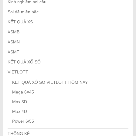
Kinh nghiệm soi cầu
Soi đề miền bắc
KẾT QUẢ XS
XSMB
XSMN
XSMT
KẾT QUẢ XỔ SỐ
VIETLOTT
KẾT QUẢ XỔ SỐ VIETLOTT HÔM NAY
Mega 6×45
Max 3D
Max 4D
Power 6/55
THỐNG KÊ