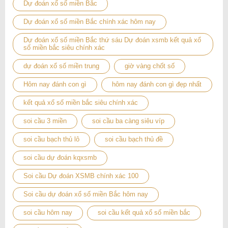
Dự đoán xổ số miền Bắc
Dự đoán xổ số miền Bắc chính xác hôm nay
Dự đoán xổ số miền Bắc thứ sáu Dự đoán xsmb kết quả xổ
số miền bắc siêu chính xác
dự đoán xổ số miền trung
giờ vàng chốt số
Hôm nay đánh con gì
hôm nay đánh con gì đẹp nhất
kết quả xổ số miền bắc siêu chính xác
soi cầu 3 miền
soi cầu ba càng siêu víp
soi cầu bạch thủ lô
soi cầu bạch thủ đề
soi cầu dự đoán kqxsmb
Soi cầu Dự đoán XSMB chính xác 100
Soi cầu dự đoán xổ số miền Bắc hôm nay
soi cầu hôm nay
soi cầu kết quả xổ số miền bắc