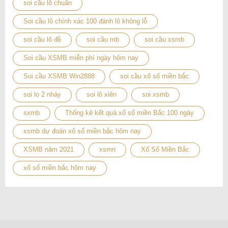
soi cầu lô chuẩn
Soi cầu lô chính xác 100 đánh lô không lỗ
soi cầu lô đề
soi cầu mb
soi cầu xsmb
Soi cầu XSMB miễn phí ngày hôm nay
Soi cầu XSMB Win2888
soi cầu xổ số miền bắc
soi lo 2 nháy
soi lô xiên
soi xsmb
sxmb
Thống kê kết quả xổ số miền Bắc 100 ngày
xsmb dự đoán xổ số miền bắc hôm nay
XSMB năm 2021
xsmn
Xổ Số Miền Bắc
xổ số miền bắc hôm nay