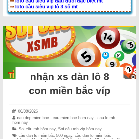
⇒
loto cầu siêu vip đầu đuôi đặc biệt mt
⇒
loto cầu siêu vip lô 3 số mt
nhận xs dàn lô 8
con miền bắc víp
Posted
06/08/2026
06/08/2026
on:
Author:
cau dep mien bac - cau mien bac hom nay - cau lo mb
hom nay
Categories:
Soi cầu mb hôm nay
,
Soi cầu mb vip hôm nay
Tags:
cầu dàn lô miền bắc 500 ngày
,
cầu dàn lô miền bắc