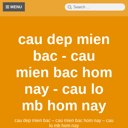
Skip
Search
S
MENU
to
for:
content
cau dep mien
bac - cau
mien bac hom
nay - cau lo
mb hom nay
cau dep mien bac – cau mien bac hom nay – cau
lo mb hom nay