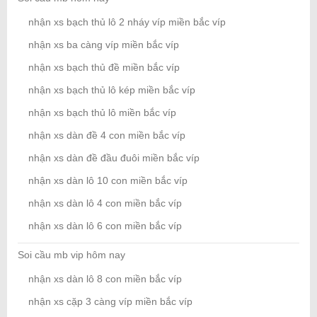
nhận xs bạch thủ lô 2 nháy víp miền bắc víp
nhận xs ba càng víp miền bắc víp
nhận xs bạch thủ đề miền bắc víp
nhận xs bạch thủ lô kép miền bắc víp
nhận xs bạch thủ lô miền bắc víp
nhận xs dàn đề 4 con miền bắc víp
nhận xs dàn đề đầu đuôi miền bắc víp
nhận xs dàn lô 10 con miền bắc víp
nhận xs dàn lô 4 con miền bắc víp
nhận xs dàn lô 6 con miền bắc víp
Soi cầu mb vip hôm nay
nhận xs dàn lô 8 con miền bắc víp
nhận xs cặp 3 càng víp miền bắc víp