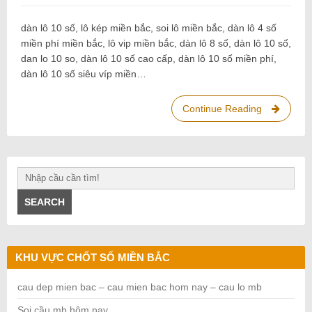
nhận
xs
dàn
dàn lô 10 số, lô kép miền bắc, soi lô miền bắc, dàn lô 4 số
lô
miền phí miền bắc, lô vip miền bắc, dàn lô 8 số, dàn lô 10 số,
8
con
dan lo 10 so, dàn lô 10 số cao cấp, dàn lô 10 số miền phí,
miền
dàn lô 10 số siêu víp miền…
bắc
víp
Continue Reading
nhận
xs
dàn
lô
8
con
miền
SEARCH
bắc
víp
KHU VỰC CHỐT SỐ MIỀN BẮC
cau dep mien bac – cau mien bac hom nay – cau lo mb
Soi cầu mb hôm nay