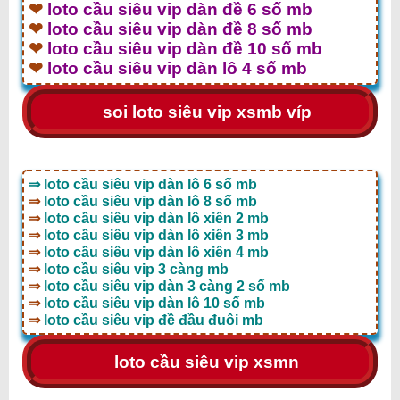
❤
loto cầu siêu vip dàn đề 6 số mb
❤
loto cầu siêu vip dàn đề 8 số mb
❤
loto cầu siêu vip dàn đề 10 số mb
❤
loto cầu siêu vip dàn lô 4 số mb
soi loto siêu vip xsmb víp
⇒
loto cầu siêu vip dàn lô 6 số mb
⇒
loto cầu siêu vip dàn lô 8 số mb
⇒
loto cầu siêu vip dàn lô xiên 2 mb
⇒
loto cầu siêu vip dàn lô xiên 3 mb
⇒
loto cầu siêu vip dàn lô xiên 4 mb
⇒
loto cầu siêu vip 3 càng mb
⇒
loto cầu siêu vip dàn 3 càng 2 số mb
⇒
loto cầu siêu vip dàn lô 10 số mb
⇒
loto cầu siêu vip đề đầu đuôi mb
loto cầu siêu vip xsmn