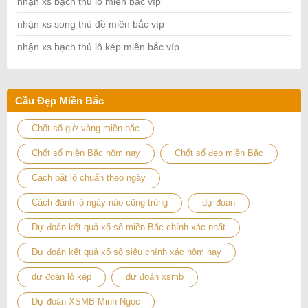
nhận xs bạch thủ lô miền bắc víp
nhận xs song thủ đề miền bắc víp
nhận xs bạch thủ lô kép miền bắc víp
Cầu Đẹp Miền Bắc
Chốt số giờ vàng miền bắc
Chốt số miền Bắc hôm nay
Chốt số đẹp miền Bắc
Cách bắt lô chuẩn theo ngày
Cách đánh lô ngày nào cũng trúng
dự đoán
Dự đoán kết quả xổ số miền Bắc chính xác nhất
Dự đoán kết quả xổ số siêu chính xác hôm nay
dự đoán lô kép
dự đoán xsmb
Dự đoán XSMB Minh Ngọc