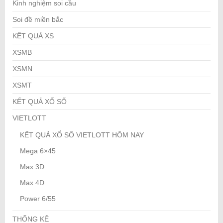
Kinh nghiệm soi cầu
Soi đề miền bắc
KẾT QUẢ XS
XSMB
XSMN
XSMT
KẾT QUẢ XỔ SỐ
VIETLOTT
KẾT QUẢ XỔ SỐ VIETLOTT HÔM NAY
Mega 6×45
Max 3D
Max 4D
Power 6/55
THỐNG KÊ