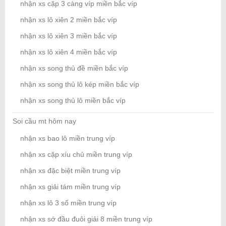
nhận xs cặp 3 càng víp miền bắc víp
nhận xs lô xiên 2 miền bắc víp
nhận xs lô xiên 3 miền bắc víp
nhận xs lô xiên 4 miền bắc víp
nhận xs song thủ đề miền bắc víp
nhận xs song thủ lô kép miền bắc víp
nhận xs song thủ lô miền bắc víp
Soi cầu mt hôm nay
nhận xs bao lô miền trung víp
nhận xs cặp xíu chủ miền trung víp
nhận xs đặc biệt miền trung víp
nhận xs giải tám miền trung víp
nhận xs lô 3 số miền trung víp
nhận xs sớ đầu đuôi giải 8 miền trung víp