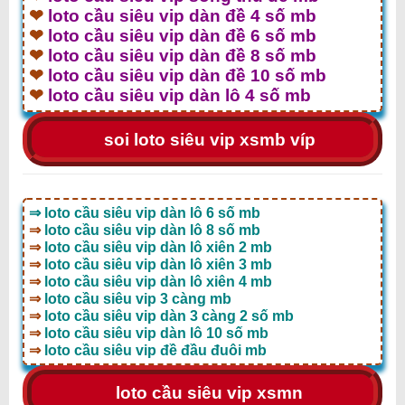
❤
loto cầu siêu vip dàn đề 4 số mb
❤
loto cầu siêu vip dàn đề 6 số mb
❤
loto cầu siêu vip dàn đề 8 số mb
❤
loto cầu siêu vip dàn đề 10 số mb
❤
loto cầu siêu vip dàn lô 4 số mb
soi loto siêu vip xsmb víp
⇒
loto cầu siêu vip dàn lô 6 số mb
⇒
loto cầu siêu vip dàn lô 8 số mb
⇒
loto cầu siêu vip dàn lô xiên 2 mb
⇒
loto cầu siêu vip dàn lô xiên 3 mb
⇒
loto cầu siêu vip dàn lô xiên 4 mb
⇒
loto cầu siêu vip 3 càng mb
⇒
loto cầu siêu vip dàn 3 càng 2 số mb
⇒
loto cầu siêu vip dàn lô 10 số mb
⇒
loto cầu siêu vip đề đầu đuôi mb
loto cầu siêu vip xsmn