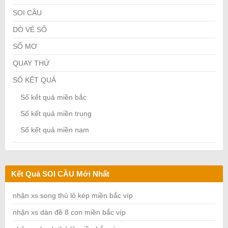
SOI CẦU
DÒ VÉ SỐ
SỔ MƠ
QUAY THỬ
SỐ KẾT QUẢ
Số kết quả miền bắc
Số kết quả miền trung
Số kết quả miền nam
Kết Quả SOI CẦU Mới Nhất
nhận xs song thủ lô kép miền bắc víp
nhận xs dàn đề 8 con miền bắc víp