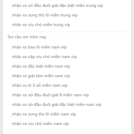
nhận xs sớ đầu đuôi giải đặc biệt miền trung víp
nhận xs song thủ lô miền trung víp
nhận xs xíu chủ miền trung víp
Soi cầu mn hôm nay
nhận xs bao lô miền nam víp
nhận xs cặp xíu chủ miền nam víp
nhận xs đặc biệt miền nam víp
nhận xs giải tám miền nam víp
nhận xs lô 3 số miền nam víp
nhận xs sớ đầu đuôi giải 8 miền nam víp
nhận xs sớ đầu đuôi giải đặc biệt miền nam víp
nhận xs song thủ lô miền nam víp
nhận xs xíu chủ miền nam víp