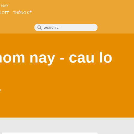
 NAY
TLOTT
THỐNG KÊ
Search
SEARCH
for:
hom nay - cau lo
y