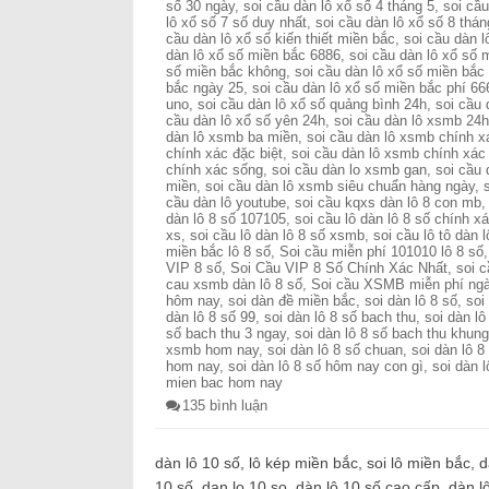
số 30 ngày
,
soi cầu dàn lô xổ số 4 tháng 5
,
soi cầu
lô xổ số 7 số duy nhất
,
soi cầu dàn lô xổ số 8 thán
cầu dàn lô xổ số kiến thiết miền bắc
,
soi cầu dàn l
dàn lô xổ số miền bắc 6886
,
soi cầu dàn lô xổ số 
số miền bắc không
,
soi cầu dàn lô xổ số miền bắc 
bắc ngày 25
,
soi cầu dàn lô xổ số miền bắc phí 66
uno
,
soi cầu dàn lô xổ số quảng bình 24h
,
soi cầu 
cầu dàn lô xổ số yên 24h
,
soi cầu dàn lô xsmb 24h
dàn lô xsmb ba miền
,
soi cầu dàn lô xsmb chính x
chính xác đặc biệt
,
soi cầu dàn lô xsmb chính xác
chính xác sống
,
soi cầu dàn lo xsmb gan
,
soi cầu
miền
,
soi cầu dàn lô xsmb siêu chuẩn hàng ngày
,
cầu dàn lô youtube
,
soi cầu kqxs dàn lô 8 con mb
dàn lô 8 số 107105
,
soi cầu lô dàn lô 8 số chính x
xs
,
soi cầu lô dàn lô 8 số xsmb
,
soi cầu lô tô dàn l
miền bắc lô 8 số
,
Soi cầu miễn phí 101010 lô 8 số
VIP 8 số
,
Soi Cầu VIP 8 Số Chính Xác Nhất
,
soi c
cau xsmb dàn lô 8 số
,
Soi cầu XSMB miễn phí ng
hôm nay
,
soi dàn đề miền bắc
,
soi dàn lô 8 số
,
soi
dàn lô 8 số 99
,
soi dàn lô 8 số bach thu
,
soi dàn lô
số bach thu 3 ngay
,
soi dàn lô 8 số bach thu khun
xsmb hom nay
,
soi dàn lô 8 số chuan
,
soi dàn lô 
hom nay
,
soi dàn lô 8 số hôm nay con gì
,
soi dàn 
mien bac hom nay
135 bình luận
ở
nhận
xs
dàn
dàn lô 10 số, lô kép miền bắc, soi lô miền bắc, d
lô
10 số, dan lo 10 so, dàn lô 10 số cao cấp, dàn 
8