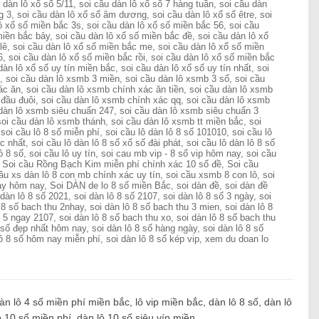
 dàn lô xổ số 5/11
,
soi cầu dàn lô xổ số 7 hàng tuần
,
soi cầu dàn
g 3
,
soi cầu dàn lô xổ số âm dương
,
soi cầu dàn lô xổ số être
,
soi
ô xổ số miền bắc 3s
,
soi cầu dàn lô xổ số miền bắc 56
,
soi cầu
miền bắc bảy
,
soi cầu dàn lô xổ số miền bắc đề
,
soi cầu dàn lô xổ
lê
,
soi cầu dàn lô xổ số miền bắc me
,
soi cầu dàn lô xổ số miền
6
,
soi cầu dàn lô xổ số miền bắc rồi
,
soi cầu dàn lô xổ số miền bắc
dàn lô xổ số uy tín miền bắc
,
soi cầu dàn lô xổ số uy tín nhất
,
soi
,
soi cầu dàn lô xsmb 3 miền
,
soi cầu dàn lô xsmb 3 số
,
soi cầu
ác ăn
,
soi cầu dàn lô xsmb chính xác ăn tiền
,
soi cầu dàn lô xsmb
 đầu đuôi
,
soi cầu dàn lô xsmb chính xác qq
,
soi cầu dàn lô xsmb
 dàn lô xsmb siêu chuẩn 247
,
soi cầu dàn lô xsmb siêu chuẩn 3
soi cầu dàn lô xsmb thánh
,
soi cầu dàn lô xsmb tt miền bắc
,
soi
,
soi cầu lô 8 số miễn phí
,
soi cầu lô dàn lô 8 số 101010
,
soi cầu lô
ác nhất
,
soi cầu lô dàn lô 8 số xổ số đài phát
,
soi cầu lô dàn lô 8 số
ô 8 số
,
soi cầu lô uy tín
,
soi cau mb vip - 8 số vip hôm nay
,
soi cầu
,
Soi cầu Rồng Bạch Kim miễn phí chính xác 10 số đề
,
Soi cầu
ầu xs dàn lô 8 con mb chính xác uy tín
,
soi cầu xsmb 8 con lô
,
soi
ày hôm nay
,
Soi DÀN de lo 8 số miền Bắc
,
soi dàn đề
,
soi dàn đề
 dàn lô 8 số 2021
,
soi dàn lô 8 số 2107
,
soi dàn lô 8 số 3 ngày
,
soi
 8 số bach thu 2nhay
,
soi dàn lô 8 số bach thu 3 mien
,
soi dàn lô 8
g 5 ngay 2107
,
soi dàn lô 8 số bach thu xo
,
soi dàn lô 8 số bach thu
8 số đẹp nhất hôm nay
,
soi dàn lô 8 số hàng ngày
,
soi dàn lô 8 số
lô 8 số hôm nay miễn phí
,
soi dàn lô 8 số kép vip
,
xem du doan lo
àn lô 4 số miền phí miền bắc, lô vip miền bắc, dàn lô 8 số, dàn lô
lô 10 số miền phí, dàn lô 10 số siêu víp miền…