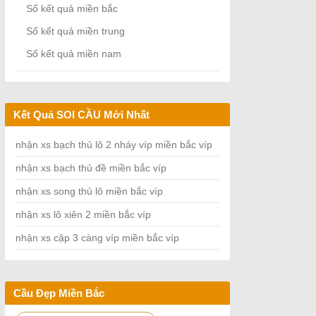
Số kết quả miền bắc
Số kết quả miền trung
Số kết quả miền nam
Kết Quả SOI CẦU Mới Nhất
nhận xs bạch thủ lô 2 nháy víp miền bắc víp
nhận xs bạch thủ đề miền bắc víp
nhận xs song thủ lô miền bắc víp
nhận xs lô xiên 2 miền bắc víp
nhận xs cặp 3 càng víp miền bắc víp
Cầu Đẹp Miền Bắc