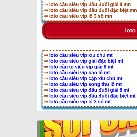
⇒
loto cầu siêu vip đầu đuôi giải 8 mn
⇒
loto cầu siêu vip đầu đuôi đặc biệt mn
⇒
loto cầu siêu vip lô 3 số mn
loto
⇒
loto cầu siêu vip xỉu chủ mt
⇒
loto cầu siêu vip giải đặc biệt mt
⇒
loto cầu to siêu vip giải 8 mt
⇒
loto cầu siêu vip bao lô mt
⇒
loto cầu siêu vip cặp xỉu chủ mt
⇒
loto cầu siêu vip song thủ lô mt
⇒
loto cầu siêu vip đầu đuôi giải 8 mt
⇒
loto cầu siêu vip đầu đuôi đặc biệt mt
⇒
loto cầu siêu vip lô 3 số mt