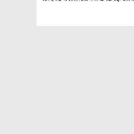
con
miền
bắc
víp