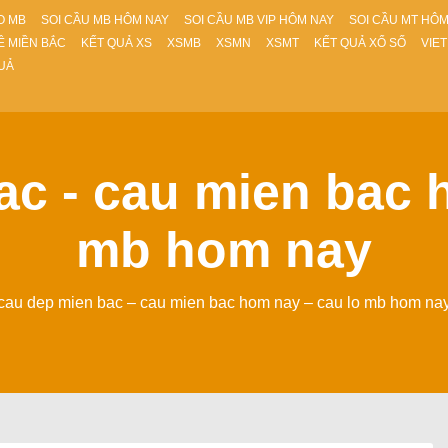
O MB
SOI CẦU MB HÔM NAY
SOI CẦU MB VIP HÔM NAY
SOI CẦU MT HÔM
Ề MIỀN BẮC
KẾT QUẢ XS
XSMB
XSMN
XSMT
KẾT QUẢ XỔ SỐ
VIE
UẢ
c - cau mien bac 
mb hom nay
cau dep mien bac – cau mien bac hom nay – cau lo mb hom na