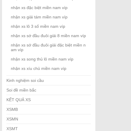
nhận xs đặc biệt miền nam víp
nhận xs giải tám miền nam víp
nhận xs lô 3 số miền nam víp
nhận xs sớ đầu đuôi giải 8 miền nam víp
nhận xs sớ đầu đuôi giải đặc biệt miền n
am víp
nhận xs song thủ lô miền nam víp
nhận xs xíu chủ miền nam víp
Kinh nghiệm soi cầu
Soi đề miền bắc
KẾT QUẢ XS
XSMB
XSMN
XSMT