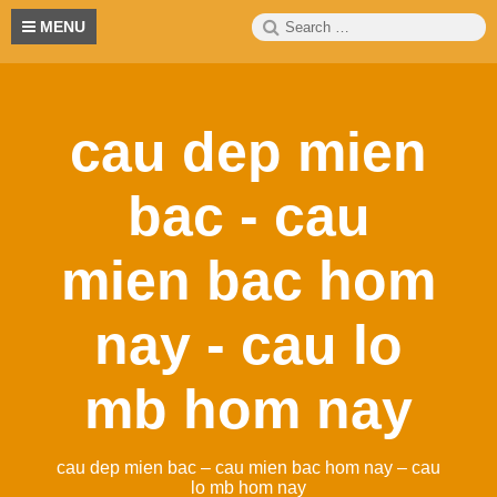
Skip
Search
S
MENU
to
for:
content
cau dep mien
bac - cau
mien bac hom
nay - cau lo
mb hom nay
cau dep mien bac – cau mien bac hom nay – cau
lo mb hom nay