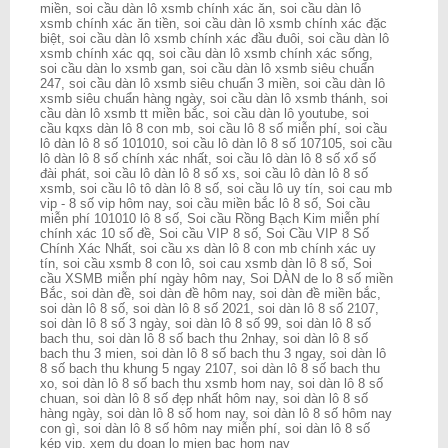
miền
,
soi cầu dàn lô xsmb chính xác ăn
,
soi cầu dàn lô
xsmb chính xác ăn tiền
,
soi cầu dàn lô xsmb chính xác đặc
biệt
,
soi cầu dàn lô xsmb chính xác đầu đuôi
,
soi cầu dàn lô
xsmb chính xác qq
,
soi cầu dàn lô xsmb chính xác sống
,
soi cầu dàn lo xsmb gan
,
soi cầu dàn lô xsmb siêu chuẩn
247
,
soi cầu dàn lô xsmb siêu chuẩn 3 miền
,
soi cầu dàn lô
xsmb siêu chuẩn hàng ngày
,
soi cầu dàn lô xsmb thánh
,
soi
cầu dàn lô xsmb tt miền bắc
,
soi cầu dàn lô youtube
,
soi
cầu kqxs dàn lô 8 con mb
,
soi cầu lô 8 số miễn phí
,
soi cầu
lô dàn lô 8 số 101010
,
soi cầu lô dàn lô 8 số 107105
,
soi cầu
lô dàn lô 8 số chính xác nhất
,
soi cầu lô dàn lô 8 số xổ số
đài phát
,
soi cầu lô dàn lô 8 số xs
,
soi cầu lô dàn lô 8 số
xsmb
,
soi cầu lô tô dàn lô 8 số
,
soi cầu lô uy tín
,
soi cau mb
vip - 8 số vip hôm nay
,
soi cầu miền bắc lô 8 số
,
Soi cầu
miễn phí 101010 lô 8 số
,
Soi cầu Rồng Bạch Kim miễn phí
chính xác 10 số đề
,
Soi cầu VIP 8 số
,
Soi Cầu VIP 8 Số
Chính Xác Nhất
,
soi cầu xs dàn lô 8 con mb chính xác uy
tín
,
soi cầu xsmb 8 con lô
,
soi cau xsmb dàn lô 8 số
,
Soi
cầu XSMB miễn phí ngày hôm nay
,
Soi DÀN de lo 8 số miền
Bắc
,
soi dàn đề
,
soi dàn đề hôm nay
,
soi dàn đề miền bắc
,
soi dàn lô 8 số
,
soi dàn lô 8 số 2021
,
soi dàn lô 8 số 2107
,
soi dàn lô 8 số 3 ngày
,
soi dàn lô 8 số 99
,
soi dàn lô 8 số
bach thu
,
soi dàn lô 8 số bach thu 2nhay
,
soi dàn lô 8 số
bach thu 3 mien
,
soi dàn lô 8 số bach thu 3 ngay
,
soi dàn lô
8 số bach thu khung 5 ngay 2107
,
soi dàn lô 8 số bach thu
xo
,
soi dàn lô 8 số bach thu xsmb hom nay
,
soi dàn lô 8 số
chuan
,
soi dàn lô 8 số đẹp nhất hôm nay
,
soi dàn lô 8 số
hàng ngày
,
soi dàn lô 8 số hom nay
,
soi dàn lô 8 số hôm nay
con gì
,
soi dàn lô 8 số hôm nay miễn phí
,
soi dàn lô 8 số
kép vip
,
xem du doan lo mien bac hom nay