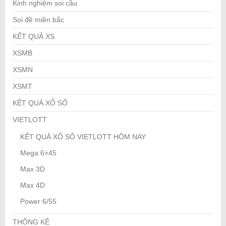
Kinh nghiệm soi cầu
Soi đề miền bắc
KẾT QUẢ XS
XSMB
XSMN
XSMT
KẾT QUẢ XỔ SỐ
VIETLOTT
KẾT QUẢ XỔ SỐ VIETLOTT HÔM NAY
Mega 6×45
Max 3D
Max 4D
Power 6/55
THỐNG KÊ