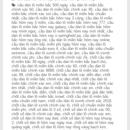
Tags:
cầu dàn lô miền bắc 500 ngày
,
cầu dàn lô miền bắc
chính xác 60
,
cầu dàn lô miền bắc chính xác 95
,
cầu dàn lô
miền bắc chính xác soi cầu
,
cầu dàn lô miền bắc chuẩn
nhất
,
cầu dàn lô miền bắc hôm nay 3 càng
,
cầu dàn lô miền
bắc hôm nay 3 miền
,
cầu dàn lô miền bắc hôm nay 777
,
cầu
dàn lô miền bắc hôm nay galaxy
,
cầu dàn lô miền bắc hôm
nay minh ngọc
,
cầu dàn lô miền bắc hôm nay mới nhất
,
cầu
dàn lô miền bắc hôm nay o springfield pa
,
cầu dàn lô miền
bắc hôm nay ông nội
,
cầu dàn lô miền bắc hôm nay online
,
cầu dàn lô miền bắc miễn phí ngày hôm nay
,
cầu dàn lô
miền bắc siêu chuẩn euro 4
,
cầu dàn lô miền bắc siêu chuẩn
extreme
,
cầu dàn lô xsmb chính xác âm
,
cầu dàn lô xsmb
chính xác ptv
,
cầu dàn lô xsmb chính xác rồi
,
chốt cầu dàn
lô miền bắc 30 ngày
,
chốt cầu dàn lô miền bắc bạch thủ
,
chốt cầu dàn lô miền bắc chính xác 60
,
chốt cầu dàn lô
miền bắc chính xác 8888
,
chốt cầu dàn lô miền bắc chính
xác 99
,
chốt cầu dàn lô miền bắc chính xác diễn đàn
,
chốt
cầu dàn lô miền bắc chính xác đẹp nhất
,
chốt cầu dàn lô
miền bắc chính xác em
,
chốt cầu dàn lô miền bắc chính xác
êm nhất
,
chốt cầu dàn lô miền bắc chính xác en
,
chốt cầu
dàn lô miền bắc diễn
,
chốt cầu dàn lô miền bắc giải đặc biệt
,
chốt cầu dàn lô miền bắc israel
,
chốt cầu dàn lô miền bắc
siêu chuẩn việt nam
,
chốt cầu dàn lô xsmb chính xác 2018
,
chốt cầu dàn lô xsmb chính xác lô
,
chốt số chuẩn miền bắc
miễn phí
,
chốt số dàn lô 3 số
,
chốt số dàn lô chính xác 00
,
chốt số dàn lô chính xác đẹp
,
chốt số dàn lô chính xác em
,
chốt số dàn lô hôm nay ibet
,
chốt số dàn lô hôm nay khung
2
,
chốt số dàn lô hôm nay ngày mai
,
chốt số dàn lô hôm nay
quảng ngãi
,
chốt số dàn lô hôm nay rồng vàng bạch kim
,