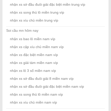
nhận xs sớ đầu đuôi giải đặc biệt miền trung víp
nhận xs song thủ lô miền trung víp
nhận xs xíu chủ miền trung víp
Soi cầu mn hôm nay
nhận xs bao lô miền nam víp
nhận xs cặp xíu chủ miền nam víp
nhận xs đặc biệt miền nam víp
nhận xs giải tám miền nam víp
nhận xs lô 3 số miền nam víp
nhận xs sớ đầu đuôi giải 8 miền nam víp
nhận xs sớ đầu đuôi giải đặc biệt miền nam víp
nhận xs song thủ lô miền nam víp
nhận xs xíu chủ miền nam víp