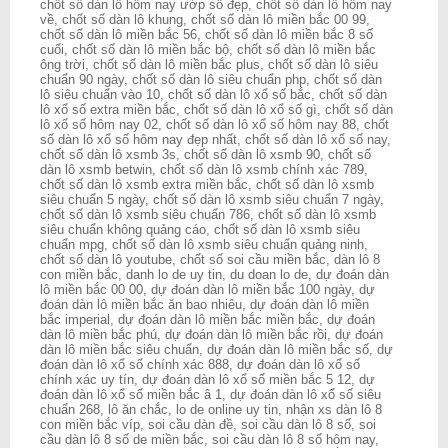
chốt số dàn lô hôm nay ướp số đẹp
,
chốt số dàn lô hôm nay
về
,
chốt số dàn lô khung
,
chốt số dàn lô miền bắc 00 99
,
chốt số dàn lô miền bắc 56
,
chốt số dàn lô miền bắc 8 số
cuối
,
chốt số dàn lô miền bắc bộ
,
chốt số dàn lô miền bắc
ông trời
,
chốt số dàn lô miền bắc plus
,
chốt số dàn lô siêu
chuẩn 90 ngày
,
chốt số dàn lô siêu chuẩn php
,
chốt số dàn
lô siêu chuẩn vào 10
,
chốt số dàn lô xổ số bắc
,
chốt số dàn
lô xổ số extra miền bắc
,
chốt số dàn lô xổ số gì
,
chốt số dàn
lô xổ số hôm nay 02
,
chốt số dàn lô xổ số hôm nay 88
,
chốt
số dàn lô xổ số hôm nay đẹp nhất
,
chốt số dàn lô xổ số nay
,
chốt số dàn lô xsmb 3s
,
chốt số dàn lô xsmb 90
,
chốt số
dàn lô xsmb betwin
,
chốt số dàn lô xsmb chính xác 789
,
chốt số dàn lô xsmb extra miền bắc
,
chốt số dàn lô xsmb
siêu chuẩn 5 ngày
,
chốt số dàn lô xsmb siêu chuẩn 7 ngày
,
chốt số dàn lô xsmb siêu chuẩn 786
,
chốt số dàn lô xsmb
siêu chuẩn không quảng cáo
,
chốt số dàn lô xsmb siêu
chuẩn mpg
,
chốt số dàn lô xsmb siêu chuẩn quảng ninh
,
chốt số dàn lô youtube
,
chốt số soi cầu miền bắc
,
dàn lô 8
con miền bắc
,
danh lo de uy tin
,
du doan lo de
,
dự đoán dàn
lô miền bắc 00 00
,
dự đoán dàn lô miền bắc 100 ngày
,
dự
đoán dàn lô miền bắc ăn bao nhiêu
,
dự đoán dàn lô miền
bắc imperial
,
dự đoán dàn lô miền bắc miền bắc
,
dự đoán
dàn lô miền bắc phú
,
dự đoán dàn lô miền bắc rồi
,
dự đoán
dàn lô miền bắc siêu chuẩn
,
dự đoán dàn lô miền bắc số
,
dự
đoán dàn lô xổ số chính xác 888
,
dự đoán dàn lô xổ số
chính xác uy tín
,
dự đoán dàn lô xổ số miền bắc 5 12
,
dự
đoán dàn lô xổ số miền bắc â 1
,
dự đoán dàn lô xổ số siêu
chuẩn 268
,
lô ăn chắc
,
lo de online uy tin
,
nhận xs dàn lô 8
con miền bắc víp
,
soi cầu dàn đề
,
soi cầu dàn lô 8 số
,
soi
cầu dàn lô 8 số de miền bắc
,
soi cầu dàn lô 8 số hôm nay
,