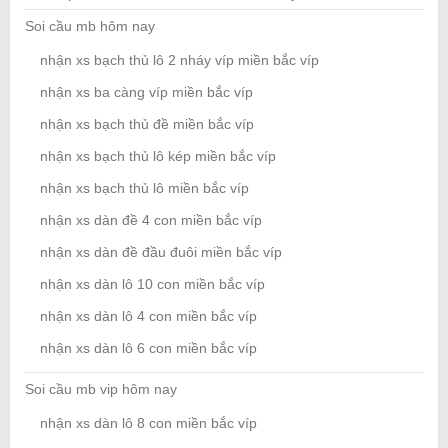
Soi cầu mb hôm nay
nhận xs bạch thủ lô 2 nháy víp miền bắc víp
nhận xs ba càng víp miền bắc víp
nhận xs bạch thủ đề miền bắc víp
nhận xs bạch thủ lô kép miền bắc víp
nhận xs bạch thủ lô miền bắc víp
nhận xs dàn đề 4 con miền bắc víp
nhận xs dàn đề đầu đuôi miền bắc víp
nhận xs dàn lô 10 con miền bắc víp
nhận xs dàn lô 4 con miền bắc víp
nhận xs dàn lô 6 con miền bắc víp
Soi cầu mb vip hôm nay
nhận xs dàn lô 8 con miền bắc víp