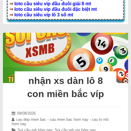
⇒
loto cầu siêu vip đầu đuôi giải 8 mt
⇒
loto cầu siêu vip đầu đuôi đặc biệt mt
⇒
loto cầu siêu vip lô 3 số mt
nhận xs dàn lô 8
con miền bắc víp
Posted
09/08/2026
09/08/2026
on:
Author:
cau dep mien bac - cau mien bac hom nay - cau lo mb
hom nay
Categories:
Soi cầu mb hôm nay
,
Soi cầu mb vip hôm nay