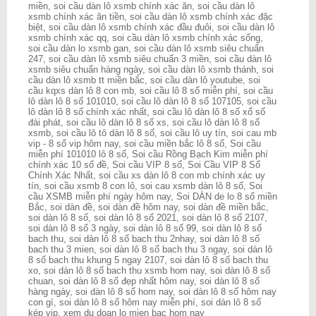
miền
,
soi cầu dàn lô xsmb chính xác ăn
,
soi cầu dàn lô
xsmb chính xác ăn tiền
,
soi cầu dàn lô xsmb chính xác đặc
biệt
,
soi cầu dàn lô xsmb chính xác đầu đuôi
,
soi cầu dàn lô
xsmb chính xác qq
,
soi cầu dàn lô xsmb chính xác sống
,
soi cầu dàn lo xsmb gan
,
soi cầu dàn lô xsmb siêu chuẩn
247
,
soi cầu dàn lô xsmb siêu chuẩn 3 miền
,
soi cầu dàn lô
xsmb siêu chuẩn hàng ngày
,
soi cầu dàn lô xsmb thánh
,
soi
cầu dàn lô xsmb tt miền bắc
,
soi cầu dàn lô youtube
,
soi
cầu kqxs dàn lô 8 con mb
,
soi cầu lô 8 số miễn phí
,
soi cầu
lô dàn lô 8 số 101010
,
soi cầu lô dàn lô 8 số 107105
,
soi cầu
lô dàn lô 8 số chính xác nhất
,
soi cầu lô dàn lô 8 số xổ số
đài phát
,
soi cầu lô dàn lô 8 số xs
,
soi cầu lô dàn lô 8 số
xsmb
,
soi cầu lô tô dàn lô 8 số
,
soi cầu lô uy tín
,
soi cau mb
vip - 8 số vip hôm nay
,
soi cầu miền bắc lô 8 số
,
Soi cầu
miễn phí 101010 lô 8 số
,
Soi cầu Rồng Bạch Kim miễn phí
chính xác 10 số đề
,
Soi cầu VIP 8 số
,
Soi Cầu VIP 8 Số
Chính Xác Nhất
,
soi cầu xs dàn lô 8 con mb chính xác uy
tín
,
soi cầu xsmb 8 con lô
,
soi cau xsmb dàn lô 8 số
,
Soi
cầu XSMB miễn phí ngày hôm nay
,
Soi DÀN de lo 8 số miền
Bắc
,
soi dàn đề
,
soi dàn đề hôm nay
,
soi dàn đề miền bắc
,
soi dàn lô 8 số
,
soi dàn lô 8 số 2021
,
soi dàn lô 8 số 2107
,
soi dàn lô 8 số 3 ngày
,
soi dàn lô 8 số 99
,
soi dàn lô 8 số
bach thu
,
soi dàn lô 8 số bach thu 2nhay
,
soi dàn lô 8 số
bach thu 3 mien
,
soi dàn lô 8 số bach thu 3 ngay
,
soi dàn lô
8 số bach thu khung 5 ngay 2107
,
soi dàn lô 8 số bach thu
xo
,
soi dàn lô 8 số bach thu xsmb hom nay
,
soi dàn lô 8 số
chuan
,
soi dàn lô 8 số đẹp nhất hôm nay
,
soi dàn lô 8 số
hàng ngày
,
soi dàn lô 8 số hom nay
,
soi dàn lô 8 số hôm nay
con gì
,
soi dàn lô 8 số hôm nay miễn phí
,
soi dàn lô 8 số
kép vip
,
xem du doan lo mien bac hom nay