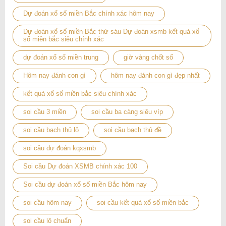
Dự đoán xổ số miền Bắc chính xác hôm nay
Dự đoán xổ số miền Bắc thứ sáu Dự đoán xsmb kết quả xổ
số miền bắc siêu chính xác
dự đoán xổ số miền trung
giờ vàng chốt số
Hôm nay đánh con gì
hôm nay đánh con gì đẹp nhất
kết quả xổ số miền bắc siêu chính xác
soi cầu 3 miền
soi cầu ba càng siêu víp
soi cầu bạch thủ lô
soi cầu bạch thủ đề
soi cầu dự đoán kqxsmb
Soi cầu Dự đoán XSMB chính xác 100
Soi cầu dự đoán xổ số miền Bắc hôm nay
soi cầu hôm nay
soi cầu kết quả xổ số miền bắc
soi cầu lô chuẩn