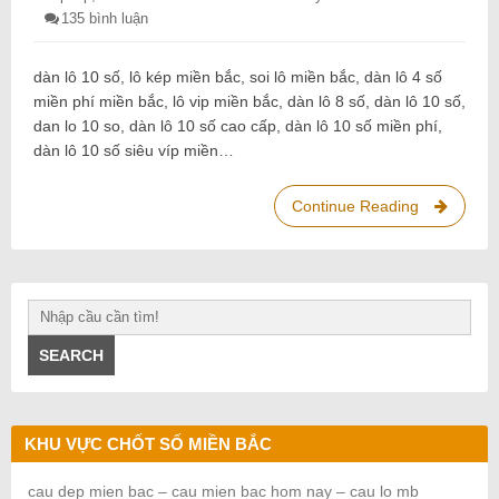
135 bình luận
ở
nhận
xs
dàn
dàn lô 10 số, lô kép miền bắc, soi lô miền bắc, dàn lô 4 số
lô
miền phí miền bắc, lô vip miền bắc, dàn lô 8 số, dàn lô 10 số,
8
con
dan lo 10 so, dàn lô 10 số cao cấp, dàn lô 10 số miền phí,
miền
dàn lô 10 số siêu víp miền…
bắc
víp
Continue Reading
nhận
xs
dàn
lô
8
con
miền
SEARCH
bắc
víp
KHU VỰC CHỐT SỐ MIỀN BẮC
cau dep mien bac – cau mien bac hom nay – cau lo mb