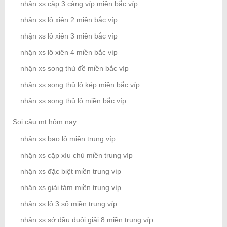
nhận xs cặp 3 càng víp miền bắc víp
nhận xs lô xiên 2 miền bắc víp
nhận xs lô xiên 3 miền bắc víp
nhận xs lô xiên 4 miền bắc víp
nhận xs song thủ đề miền bắc víp
nhận xs song thủ lô kép miền bắc víp
nhận xs song thủ lô miền bắc víp
Soi cầu mt hôm nay
nhận xs bao lô miền trung víp
nhận xs cặp xíu chủ miền trung víp
nhận xs đặc biệt miền trung víp
nhận xs giải tám miền trung víp
nhận xs lô 3 số miền trung víp
nhận xs sớ đầu đuôi giải 8 miền trung víp