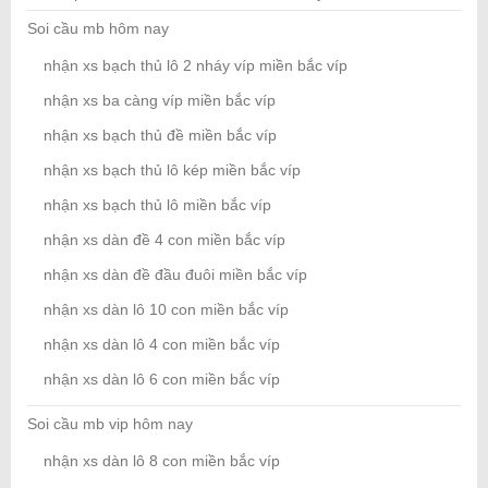
Soi cầu mb hôm nay
nhận xs bạch thủ lô 2 nháy víp miền bắc víp
nhận xs ba càng víp miền bắc víp
nhận xs bạch thủ đề miền bắc víp
nhận xs bạch thủ lô kép miền bắc víp
nhận xs bạch thủ lô miền bắc víp
nhận xs dàn đề 4 con miền bắc víp
nhận xs dàn đề đầu đuôi miền bắc víp
nhận xs dàn lô 10 con miền bắc víp
nhận xs dàn lô 4 con miền bắc víp
nhận xs dàn lô 6 con miền bắc víp
Soi cầu mb vip hôm nay
nhận xs dàn lô 8 con miền bắc víp