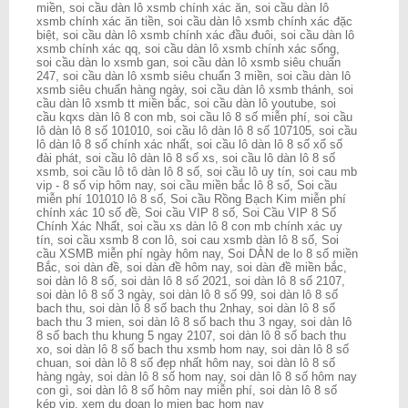
miền
,
soi cầu dàn lô xsmb chính xác ăn
,
soi cầu dàn lô
xsmb chính xác ăn tiền
,
soi cầu dàn lô xsmb chính xác đặc
biệt
,
soi cầu dàn lô xsmb chính xác đầu đuôi
,
soi cầu dàn lô
xsmb chính xác qq
,
soi cầu dàn lô xsmb chính xác sống
,
soi cầu dàn lo xsmb gan
,
soi cầu dàn lô xsmb siêu chuẩn
247
,
soi cầu dàn lô xsmb siêu chuẩn 3 miền
,
soi cầu dàn lô
xsmb siêu chuẩn hàng ngày
,
soi cầu dàn lô xsmb thánh
,
soi
cầu dàn lô xsmb tt miền bắc
,
soi cầu dàn lô youtube
,
soi
cầu kqxs dàn lô 8 con mb
,
soi cầu lô 8 số miễn phí
,
soi cầu
lô dàn lô 8 số 101010
,
soi cầu lô dàn lô 8 số 107105
,
soi cầu
lô dàn lô 8 số chính xác nhất
,
soi cầu lô dàn lô 8 số xổ số
đài phát
,
soi cầu lô dàn lô 8 số xs
,
soi cầu lô dàn lô 8 số
xsmb
,
soi cầu lô tô dàn lô 8 số
,
soi cầu lô uy tín
,
soi cau mb
vip - 8 số vip hôm nay
,
soi cầu miền bắc lô 8 số
,
Soi cầu
miễn phí 101010 lô 8 số
,
Soi cầu Rồng Bạch Kim miễn phí
chính xác 10 số đề
,
Soi cầu VIP 8 số
,
Soi Cầu VIP 8 Số
Chính Xác Nhất
,
soi cầu xs dàn lô 8 con mb chính xác uy
tín
,
soi cầu xsmb 8 con lô
,
soi cau xsmb dàn lô 8 số
,
Soi
cầu XSMB miễn phí ngày hôm nay
,
Soi DÀN de lo 8 số miền
Bắc
,
soi dàn đề
,
soi dàn đề hôm nay
,
soi dàn đề miền bắc
,
soi dàn lô 8 số
,
soi dàn lô 8 số 2021
,
soi dàn lô 8 số 2107
,
soi dàn lô 8 số 3 ngày
,
soi dàn lô 8 số 99
,
soi dàn lô 8 số
bach thu
,
soi dàn lô 8 số bach thu 2nhay
,
soi dàn lô 8 số
bach thu 3 mien
,
soi dàn lô 8 số bach thu 3 ngay
,
soi dàn lô
8 số bach thu khung 5 ngay 2107
,
soi dàn lô 8 số bach thu
xo
,
soi dàn lô 8 số bach thu xsmb hom nay
,
soi dàn lô 8 số
chuan
,
soi dàn lô 8 số đẹp nhất hôm nay
,
soi dàn lô 8 số
hàng ngày
,
soi dàn lô 8 số hom nay
,
soi dàn lô 8 số hôm nay
con gì
,
soi dàn lô 8 số hôm nay miễn phí
,
soi dàn lô 8 số
kép vip
,
xem du doan lo mien bac hom nay