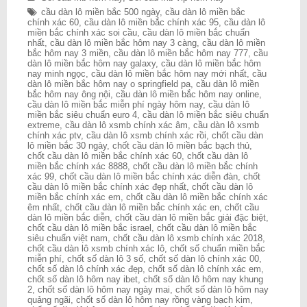
Tags:
cầu dàn lô miền bắc 500 ngày
,
cầu dàn lô miền bắc
chính xác 60
,
cầu dàn lô miền bắc chính xác 95
,
cầu dàn lô
miền bắc chính xác soi cầu
,
cầu dàn lô miền bắc chuẩn
nhất
,
cầu dàn lô miền bắc hôm nay 3 càng
,
cầu dàn lô miền
bắc hôm nay 3 miền
,
cầu dàn lô miền bắc hôm nay 777
,
cầu
dàn lô miền bắc hôm nay galaxy
,
cầu dàn lô miền bắc hôm
nay minh ngọc
,
cầu dàn lô miền bắc hôm nay mới nhất
,
cầu
dàn lô miền bắc hôm nay o springfield pa
,
cầu dàn lô miền
bắc hôm nay ông nội
,
cầu dàn lô miền bắc hôm nay online
,
cầu dàn lô miền bắc miễn phí ngày hôm nay
,
cầu dàn lô
miền bắc siêu chuẩn euro 4
,
cầu dàn lô miền bắc siêu chuẩn
extreme
,
cầu dàn lô xsmb chính xác âm
,
cầu dàn lô xsmb
chính xác ptv
,
cầu dàn lô xsmb chính xác rồi
,
chốt cầu dàn
lô miền bắc 30 ngày
,
chốt cầu dàn lô miền bắc bạch thủ
,
chốt cầu dàn lô miền bắc chính xác 60
,
chốt cầu dàn lô
miền bắc chính xác 8888
,
chốt cầu dàn lô miền bắc chính
xác 99
,
chốt cầu dàn lô miền bắc chính xác diễn đàn
,
chốt
cầu dàn lô miền bắc chính xác đẹp nhất
,
chốt cầu dàn lô
miền bắc chính xác em
,
chốt cầu dàn lô miền bắc chính xác
êm nhất
,
chốt cầu dàn lô miền bắc chính xác en
,
chốt cầu
dàn lô miền bắc diễn
,
chốt cầu dàn lô miền bắc giải đặc biệt
,
chốt cầu dàn lô miền bắc israel
,
chốt cầu dàn lô miền bắc
siêu chuẩn việt nam
,
chốt cầu dàn lô xsmb chính xác 2018
,
chốt cầu dàn lô xsmb chính xác lô
,
chốt số chuẩn miền bắc
miễn phí
,
chốt số dàn lô 3 số
,
chốt số dàn lô chính xác 00
,
chốt số dàn lô chính xác đẹp
,
chốt số dàn lô chính xác em
,
chốt số dàn lô hôm nay ibet
,
chốt số dàn lô hôm nay khung
2
,
chốt số dàn lô hôm nay ngày mai
,
chốt số dàn lô hôm nay
quảng ngãi
,
chốt số dàn lô hôm nay rồng vàng bạch kim
,