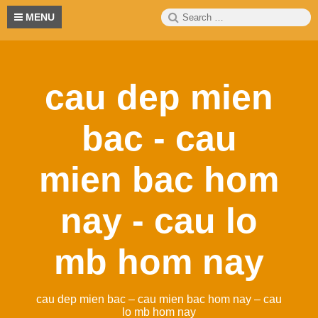
Skip
Search
S
MENU
to
for:
content
cau dep mien
bac - cau
mien bac hom
nay - cau lo
mb hom nay
cau dep mien bac – cau mien bac hom nay – cau
lo mb hom nay