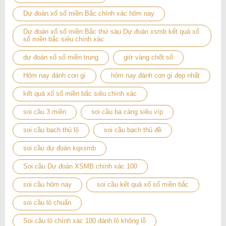
Dự đoán xổ số miền Bắc chính xác hôm nay
Dự đoán xổ số miền Bắc thứ sáu Dự đoán xsmb kết quả xổ
số miền bắc siêu chính xác
dự đoán xổ số miền trung
giờ vàng chốt số
Hôm nay đánh con gì
hôm nay đánh con gì đẹp nhất
kết quả xổ số miền bắc siêu chính xác
soi cầu 3 miền
soi cầu ba càng siêu víp
soi cầu bạch thủ lô
soi cầu bạch thủ đề
soi cầu dự đoán kqxsmb
Soi cầu Dự đoán XSMB chính xác 100
soi cầu hôm nay
soi cầu kết quả xổ số miền bắc
soi cầu lô chuẩn
Soi cầu lô chính xác 100 đánh lô không lỗ