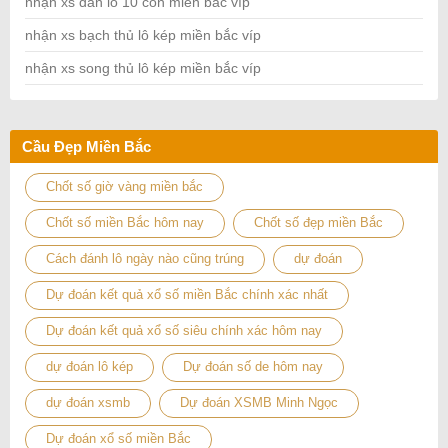
nhận xs dàn lô 10 con miền bắc víp
nhận xs bạch thủ lô kép miền bắc víp
nhận xs song thủ lô kép miền bắc víp
Cầu Đẹp Miền Bắc
Chốt số giờ vàng miền bắc
Chốt số miền Bắc hôm nay
Chốt số đẹp miền Bắc
Cách đánh lô ngày nào cũng trúng
dự đoán
Dự đoán kết quả xổ số miền Bắc chính xác nhất
Dự đoán kết quả xổ số siêu chính xác hôm nay
dự đoán lô kép
Dự đoán số de hôm nay
dự đoán xsmb
Dự đoán XSMB Minh Ngọc
Dự đoán xổ số miền Bắc