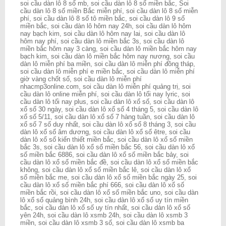
soi cầu dàn lô 8 số mb
,
soi cầu dàn lô 8 số miền bắc
,
Soi
cầu dàn lô 8 số miền Bắc miễn phí
,
soi cầu dàn lô 8 số miễn
phí
,
soi cầu dàn lô 8 số tô miền bắc
,
soi cầu dàn lô 9 số
miền bắc
,
soi cầu dàn lô hôm nay 24h
,
soi cầu dàn lô hôm
nay bạch kim
,
soi cầu dàn lô hôm nay lai
,
soi cầu dàn lô
hôm nay phí
,
soi cầu dàn lô miền bắc 3s
,
soi cầu dàn lô
miền bắc hôm nay 3 càng
,
soi cầu dàn lô miền bắc hôm nay
bạch kim
,
soi cầu dàn lô miền bắc hôm nay nương
,
soi cầu
dàn lô miễn phí ba miền
,
soi cầu dàn lô miễn phí đồng tháp
,
soi cầu dàn lô miễn phí e miền bắc
,
soi cầu dàn lô miễn phí
giờ vàng chốt số
,
soi cầu dàn lô miễn phí
nhacmp3online.com
,
soi cầu dàn lô miễn phí quảng trị
,
soi
cầu dàn lô online miễn phí
,
soi cầu dàn lô tối nay lyric
,
soi
cầu dàn lô tối nay plus
,
soi cầu dàn lô xổ số
,
soi cầu dàn lô
xổ số 30 ngày
,
soi cầu dàn lô xổ số 4 tháng 5
,
soi cầu dàn lô
xổ số 5/11
,
soi cầu dàn lô xổ số 7 hàng tuần
,
soi cầu dàn lô
xổ số 7 số duy nhất
,
soi cầu dàn lô xổ số 8 tháng 3
,
soi cầu
dàn lô xổ số âm dương
,
soi cầu dàn lô xổ số être
,
soi cầu
dàn lô xổ số kiến thiết miền bắc
,
soi cầu dàn lô xổ số miền
bắc 3s
,
soi cầu dàn lô xổ số miền bắc 56
,
soi cầu dàn lô xổ
số miền bắc 6886
,
soi cầu dàn lô xổ số miền bắc bảy
,
soi
cầu dàn lô xổ số miền bắc đề
,
soi cầu dàn lô xổ số miền bắc
không
,
soi cầu dàn lô xổ số miền bắc lê
,
soi cầu dàn lô xổ
số miền bắc me
,
soi cầu dàn lô xổ số miền bắc ngày 25
,
soi
cầu dàn lô xổ số miền bắc phí 666
,
soi cầu dàn lô xổ số
miền bắc rồi
,
soi cầu dàn lô xổ số miền bắc uno
,
soi cầu dàn
lô xổ số quảng bình 24h
,
soi cầu dàn lô xổ số uy tín miền
bắc
,
soi cầu dàn lô xổ số uy tín nhất
,
soi cầu dàn lô xổ số
yên 24h
,
soi cầu dàn lô xsmb 24h
,
soi cầu dàn lô xsmb 3
miền
,
soi cầu dàn lô xsmb 3 số
,
soi cầu dàn lô xsmb ba