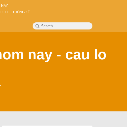
 NAY
TLOTT
THỐNG KÊ
Search
SEARCH
for:
hom nay - cau lo
y