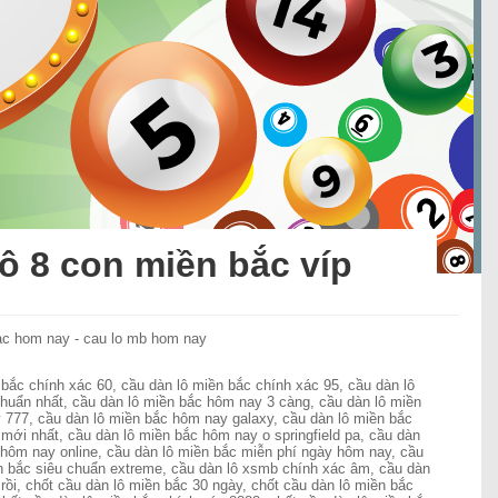
ô 8 con miền bắc víp
ac hom nay - cau lo mb hom nay
 bắc chính xác 60
,
cầu dàn lô miền bắc chính xác 95
,
cầu dàn lô
chuẩn nhất
,
cầu dàn lô miền bắc hôm nay 3 càng
,
cầu dàn lô miền
y 777
,
cầu dàn lô miền bắc hôm nay galaxy
,
cầu dàn lô miền bắc
 mới nhất
,
cầu dàn lô miền bắc hôm nay o springfield pa
,
cầu dàn
 hôm nay online
,
cầu dàn lô miền bắc miễn phí ngày hôm nay
,
cầu
n bắc siêu chuẩn extreme
,
cầu dàn lô xsmb chính xác âm
,
cầu dàn
rồi
,
chốt cầu dàn lô miền bắc 30 ngày
,
chốt cầu dàn lô miền bắc