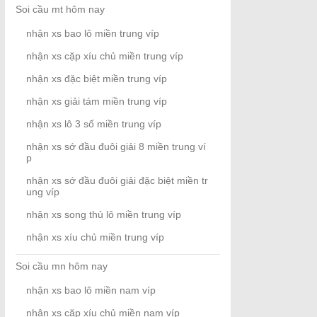
Soi cầu mt hôm nay
nhận xs bao lô miền trung víp
nhận xs cặp xíu chủ miền trung víp
nhận xs đặc biệt miền trung víp
nhận xs giải tám miền trung víp
nhận xs lô 3 số miền trung víp
nhận xs sớ đầu đuôi giải 8 miền trung ví
p
nhận xs sớ đầu đuôi giải đặc biệt miền tr
ung víp
nhận xs song thủ lô miền trung víp
nhận xs xíu chủ miền trung víp
Soi cầu mn hôm nay
nhận xs bao lô miền nam víp
nhận xs cặp xíu chủ miền nam víp