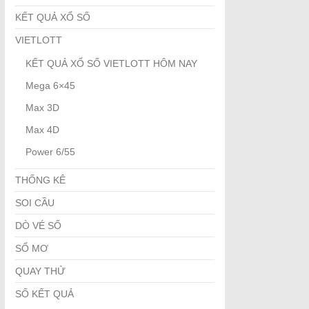
KẾT QUẢ XỔ SỐ
VIETLOTT
KẾT QUẢ XỔ SỐ VIETLOTT HÔM NAY
Mega 6×45
Max 3D
Max 4D
Power 6/55
THỐNG KÊ
SOI CẦU
DÒ VÉ SỐ
SỔ MƠ
QUAY THỬ
SỐ KẾT QUẢ