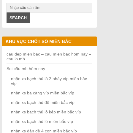
SEARCH
KHU VỰC CHỐT SỐ MIỀN BẮC
cau dep mien bac – cau mien bac hom nay –
cau lo mb
Soi cầu mb hôm nay
nhận xs bạch thủ lô 2 nháy víp miền bắc
víp
nhận xs ba càng víp miền bắc víp
nhận xs bạch thủ đề miền bắc víp
nhận xs bạch thủ lô kép miền bắc víp
nhận xs bạch thủ lô miền bắc víp
nhận xs dàn đề 4 con miền bắc víp