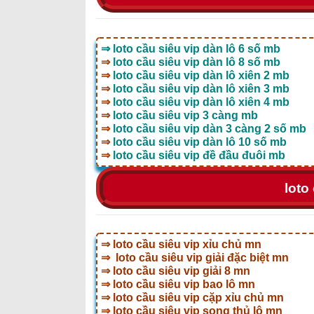
⇒
loto cầu siêu vip dàn lô 6 số mb
⇒
loto cầu siêu vip dàn lô 8 số mb
⇒
loto cầu siêu vip dàn lô xiên 2 mb
⇒
loto cầu siêu vip dàn lô xiên 3 mb
⇒
loto cầu siêu vip dàn lô xiên 4 mb
⇒
loto cầu siêu vip 3 càng mb
⇒
loto cầu siêu vip dàn 3 càng 2 số mb
⇒
loto cầu siêu vip dàn lô 10 số mb
⇒
loto cầu siêu vip đề đầu đuôi mb
loto
⇒
loto cầu siêu vip xỉu chủ mn
⇒
loto cầu siêu vip giải đặc biệt mn
⇒
loto cầu siêu vip giải 8 mn
⇒
loto cầu siêu vip bao lô mn
⇒
loto cầu siêu vip cặp xỉu chủ mn
⇒
loto cầu siêu vip song thủ lô mn