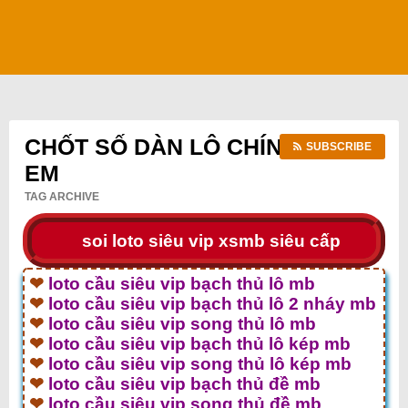
CHỐT SỐ DÀN LÔ CHÍNH XÁC
SUBSCRIBE
EM
TAG ARCHIVE
soi loto siêu vip xsmb siêu cấp
❤
loto cầu siêu vip bạch thủ lô mb
❤
loto cầu siêu vip bạch thủ lô 2 nháy mb
❤
loto cầu siêu vip song thủ lô mb
❤
loto cầu siêu vip bạch thủ lô kép mb
❤
loto cầu siêu vip song thủ lô kép mb
❤
loto cầu siêu vip bạch thủ đề mb
❤
loto cầu siêu vip song thủ đề mb