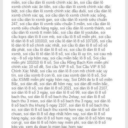
miền
,
soi cầu dàn lô xsmb chính xác ăn
,
soi cầu dàn lô
xsmb chính xác ăn tiền
,
soi cầu dàn lô xsmb chính xác đặc
biệt
,
soi cầu dàn lô xsmb chính xác đầu đuôi
,
soi cầu dàn lô
xsmb chính xác qq
,
soi cầu dàn lô xsmb chính xác sống
,
soi cầu dàn lo xsmb gan
,
soi cầu dàn lô xsmb siêu chuẩn
247
,
soi cầu dàn lô xsmb siêu chuẩn 3 miền
,
soi cầu dàn lô
xsmb siêu chuẩn hàng ngày
,
soi cầu dàn lô xsmb thánh
,
soi
cầu dàn lô xsmb tt miền bắc
,
soi cầu dàn lô youtube
,
soi
cầu kqxs dàn lô 8 con mb
,
soi cầu lô 8 số miễn phí
,
soi cầu
lô dàn lô 8 số 101010
,
soi cầu lô dàn lô 8 số 107105
,
soi cầu
lô dàn lô 8 số chính xác nhất
,
soi cầu lô dàn lô 8 số xổ số
đài phát
,
soi cầu lô dàn lô 8 số xs
,
soi cầu lô dàn lô 8 số
xsmb
,
soi cầu lô tô dàn lô 8 số
,
soi cầu lô uy tín
,
soi cau mb
vip - 8 số vip hôm nay
,
soi cầu miền bắc lô 8 số
,
Soi cầu
miễn phí 101010 lô 8 số
,
Soi cầu Rồng Bạch Kim miễn phí
chính xác 10 số đề
,
Soi cầu VIP 8 số
,
Soi Cầu VIP 8 Số
Chính Xác Nhất
,
soi cầu xs dàn lô 8 con mb chính xác uy
tín
,
soi cầu xsmb 8 con lô
,
soi cau xsmb dàn lô 8 số
,
Soi
cầu XSMB miễn phí ngày hôm nay
,
Soi DÀN de lo 8 số miền
Bắc
,
soi dàn đề
,
soi dàn đề hôm nay
,
soi dàn đề miền bắc
,
soi dàn lô 8 số
,
soi dàn lô 8 số 2021
,
soi dàn lô 8 số 2107
,
soi dàn lô 8 số 3 ngày
,
soi dàn lô 8 số 99
,
soi dàn lô 8 số
bach thu
,
soi dàn lô 8 số bach thu 2nhay
,
soi dàn lô 8 số
bach thu 3 mien
,
soi dàn lô 8 số bach thu 3 ngay
,
soi dàn lô
8 số bach thu khung 5 ngay 2107
,
soi dàn lô 8 số bach thu
xo
,
soi dàn lô 8 số bach thu xsmb hom nay
,
soi dàn lô 8 số
chuan
,
soi dàn lô 8 số đẹp nhất hôm nay
,
soi dàn lô 8 số
hàng ngày
,
soi dàn lô 8 số hom nay
,
soi dàn lô 8 số hôm nay
con gì
,
soi dàn lô 8 số hôm nay miễn phí
,
soi dàn lô 8 số
kép vip
,
xem du doan lo mien bac hom nay