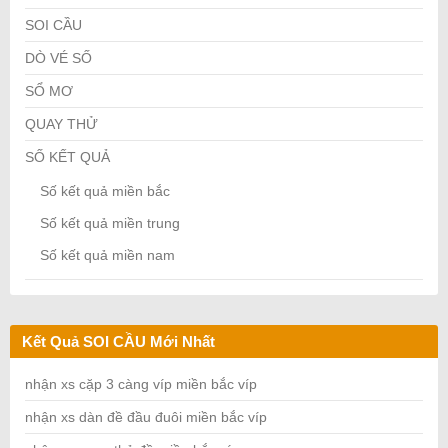
SOI CẦU
DÒ VÉ SỐ
SỔ MƠ
QUAY THỬ
SỐ KẾT QUẢ
Số kết quả miền bắc
Số kết quả miền trung
Số kết quả miền nam
Kết Quả SOI CẦU Mới Nhất
nhận xs cặp 3 càng víp miền bắc víp
nhận xs dàn đề đầu đuôi miền bắc víp