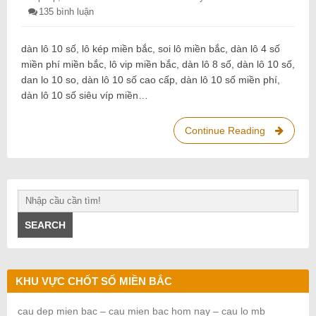
135 bình luận
ở
nhận
xs
dàn
dàn lô 10 số, lô kép miền bắc, soi lô miền bắc, dàn lô 4 số
lô
miền phí miền bắc, lô vip miền bắc, dàn lô 8 số, dàn lô 10 số,
8
con
dan lo 10 so, dàn lô 10 số cao cấp, dàn lô 10 số miền phí,
miền
dàn lô 10 số siêu víp miền…
bắc
víp
Continue Reading
nhận
xs
dàn
lô
8
con
miền
SEARCH
bắc
víp
KHU VỰC CHỐT SỐ MIỀN BẮC
cau dep mien bac – cau mien bac hom nay – cau lo mb