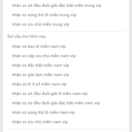
nhận xs sớ đầu đuôi giải đặc biệt miền trung víp
nhận xs song thủ lô miền trung víp
nhận xs xíu chủ miền trung víp
Soi cầu mn hôm nay
nhận xs bao lô miền nam víp
nhận xs cặp xíu chủ miền nam víp
nhận xs đặc biệt miền nam víp
nhận xs giải tám miền nam víp
nhận xs lô 3 số miền nam víp
nhận xs sớ đầu đuôi giải 8 miền nam víp
nhận xs sớ đầu đuôi giải đặc biệt miền nam víp
nhận xs song thủ lô miền nam víp
nhận xs xíu chủ miền nam víp