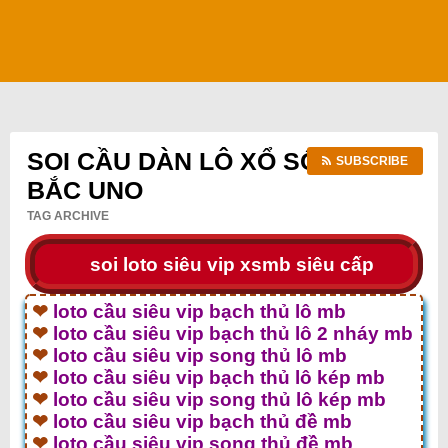
SOI CẦU DÀN LÔ XỔ SỐ MIỀN
SUBSCRIBE
BẮC UNO
TAG ARCHIVE
soi loto siêu vip xsmb siêu cấp
❤
loto cầu siêu vip bạch thủ lô mb
❤
loto cầu siêu vip bạch thủ lô 2 nháy mb
❤
loto cầu siêu vip song thủ lô mb
❤
loto cầu siêu vip bạch thủ lô kép mb
❤
loto cầu siêu vip song thủ lô kép mb
❤
loto cầu siêu vip bạch thủ đề mb
❤
loto cầu siêu vip song thủ đề mb