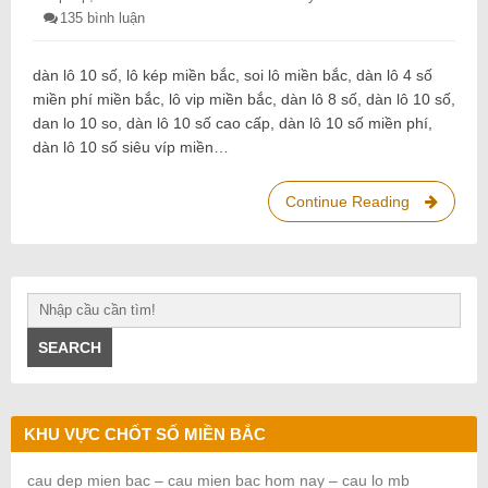
135 bình luận
ở
nhận
xs
dàn
dàn lô 10 số, lô kép miền bắc, soi lô miền bắc, dàn lô 4 số
lô
miền phí miền bắc, lô vip miền bắc, dàn lô 8 số, dàn lô 10 số,
8
con
dan lo 10 so, dàn lô 10 số cao cấp, dàn lô 10 số miền phí,
miền
dàn lô 10 số siêu víp miền…
bắc
víp
Continue Reading
nhận
xs
dàn
lô
8
con
miền
SEARCH
bắc
víp
KHU VỰC CHỐT SỐ MIỀN BẮC
cau dep mien bac – cau mien bac hom nay – cau lo mb