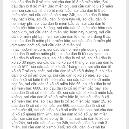
soi cầu dàn lô 8 số mb
,
soi cầu dàn lô 8 số miền bắc
,
Soi
cầu dàn lô 8 số miền Bắc miễn phí
,
soi cầu dàn lô 8 số miễn
phí
,
soi cầu dàn lô 8 số tô miền bắc
,
soi cầu dàn lô 9 số
miền bắc
,
soi cầu dàn lô hôm nay 24h
,
soi cầu dàn lô hôm
nay bạch kim
,
soi cầu dàn lô hôm nay lai
,
soi cầu dàn lô
hôm nay phí
,
soi cầu dàn lô miền bắc 3s
,
soi cầu dàn lô
miền bắc hôm nay 3 càng
,
soi cầu dàn lô miền bắc hôm nay
bạch kim
,
soi cầu dàn lô miền bắc hôm nay nương
,
soi cầu
dàn lô miễn phí ba miền
,
soi cầu dàn lô miễn phí đồng tháp
,
soi cầu dàn lô miễn phí e miền bắc
,
soi cầu dàn lô miễn phí
giờ vàng chốt số
,
soi cầu dàn lô miễn phí
nhacmp3online.com
,
soi cầu dàn lô miễn phí quảng trị
,
soi
cầu dàn lô online miễn phí
,
soi cầu dàn lô tối nay lyric
,
soi
cầu dàn lô tối nay plus
,
soi cầu dàn lô xổ số
,
soi cầu dàn lô
xổ số 30 ngày
,
soi cầu dàn lô xổ số 4 tháng 5
,
soi cầu dàn lô
xổ số 5/11
,
soi cầu dàn lô xổ số 7 hàng tuần
,
soi cầu dàn lô
xổ số 7 số duy nhất
,
soi cầu dàn lô xổ số 8 tháng 3
,
soi cầu
dàn lô xổ số âm dương
,
soi cầu dàn lô xổ số être
,
soi cầu
dàn lô xổ số kiến thiết miền bắc
,
soi cầu dàn lô xổ số miền
bắc 3s
,
soi cầu dàn lô xổ số miền bắc 56
,
soi cầu dàn lô xổ
số miền bắc 6886
,
soi cầu dàn lô xổ số miền bắc bảy
,
soi
cầu dàn lô xổ số miền bắc đề
,
soi cầu dàn lô xổ số miền bắc
không
,
soi cầu dàn lô xổ số miền bắc lê
,
soi cầu dàn lô xổ
số miền bắc me
,
soi cầu dàn lô xổ số miền bắc ngày 25
,
soi
cầu dàn lô xổ số miền bắc phí 666
,
soi cầu dàn lô xổ số
miền bắc rồi
,
soi cầu dàn lô xổ số miền bắc uno
,
soi cầu dàn
lô xổ số quảng bình 24h
,
soi cầu dàn lô xổ số uy tín miền
bắc
,
soi cầu dàn lô xổ số uy tín nhất
,
soi cầu dàn lô xổ số
yên 24h
,
soi cầu dàn lô xsmb 24h
,
soi cầu dàn lô xsmb 3
miền
,
soi cầu dàn lô xsmb 3 số
,
soi cầu dàn lô xsmb ba