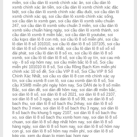
miền
,
soi cầu dàn lô xsmb chính xác ăn
,
soi cầu dàn lô
xsmb chính xác ăn tiền
,
soi cầu dàn lô xsmb chính xác đặc
biệt
,
soi cầu dàn lô xsmb chính xác đầu đuôi
,
soi cầu dàn lô
xsmb chính xác qq
,
soi cầu dàn lô xsmb chính xác sống
,
soi cầu dàn lo xsmb gan
,
soi cầu dàn lô xsmb siêu chuẩn
247
,
soi cầu dàn lô xsmb siêu chuẩn 3 miền
,
soi cầu dàn lô
xsmb siêu chuẩn hàng ngày
,
soi cầu dàn lô xsmb thánh
,
soi
cầu dàn lô xsmb tt miền bắc
,
soi cầu dàn lô youtube
,
soi
cầu kqxs dàn lô 8 con mb
,
soi cầu lô 8 số miễn phí
,
soi cầu
lô dàn lô 8 số 101010
,
soi cầu lô dàn lô 8 số 107105
,
soi cầu
lô dàn lô 8 số chính xác nhất
,
soi cầu lô dàn lô 8 số xổ số
đài phát
,
soi cầu lô dàn lô 8 số xs
,
soi cầu lô dàn lô 8 số
xsmb
,
soi cầu lô tô dàn lô 8 số
,
soi cầu lô uy tín
,
soi cau mb
vip - 8 số vip hôm nay
,
soi cầu miền bắc lô 8 số
,
Soi cầu
miễn phí 101010 lô 8 số
,
Soi cầu Rồng Bạch Kim miễn phí
chính xác 10 số đề
,
Soi cầu VIP 8 số
,
Soi Cầu VIP 8 Số
Chính Xác Nhất
,
soi cầu xs dàn lô 8 con mb chính xác uy
tín
,
soi cầu xsmb 8 con lô
,
soi cau xsmb dàn lô 8 số
,
Soi
cầu XSMB miễn phí ngày hôm nay
,
Soi DÀN de lo 8 số miền
Bắc
,
soi dàn đề
,
soi dàn đề hôm nay
,
soi dàn đề miền bắc
,
soi dàn lô 8 số
,
soi dàn lô 8 số 2021
,
soi dàn lô 8 số 2107
,
soi dàn lô 8 số 3 ngày
,
soi dàn lô 8 số 99
,
soi dàn lô 8 số
bach thu
,
soi dàn lô 8 số bach thu 2nhay
,
soi dàn lô 8 số
bach thu 3 mien
,
soi dàn lô 8 số bach thu 3 ngay
,
soi dàn lô
8 số bach thu khung 5 ngay 2107
,
soi dàn lô 8 số bach thu
xo
,
soi dàn lô 8 số bach thu xsmb hom nay
,
soi dàn lô 8 số
chuan
,
soi dàn lô 8 số đẹp nhất hôm nay
,
soi dàn lô 8 số
hàng ngày
,
soi dàn lô 8 số hom nay
,
soi dàn lô 8 số hôm nay
con gì
,
soi dàn lô 8 số hôm nay miễn phí
,
soi dàn lô 8 số
kép vip
,
xem du doan lo mien bac hom nay