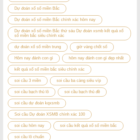
Dự đoán xổ số miền Bắc
Dự đoán xổ số miền Bắc chính xác hôm nay
Dự đoán xổ số miền Bắc thứ sáu Dự đoán xsmb kết quả xổ
số miền bắc siêu chính xác
dự đoán xổ số miền trung
giờ vàng chốt số
Hôm nay đánh con gì
hôm nay đánh con gì đẹp nhất
kết quả xổ số miền bắc siêu chính xác
soi cầu 3 miền
soi cầu ba càng siêu víp
soi cầu bạch thủ lô
soi cầu bạch thủ đề
soi cầu dự đoán kqxsmb
Soi cầu Dự đoán XSMB chính xác 100
soi cầu hôm nay
soi cầu kết quả xổ số miền bắc
soi cầu lô chuẩn