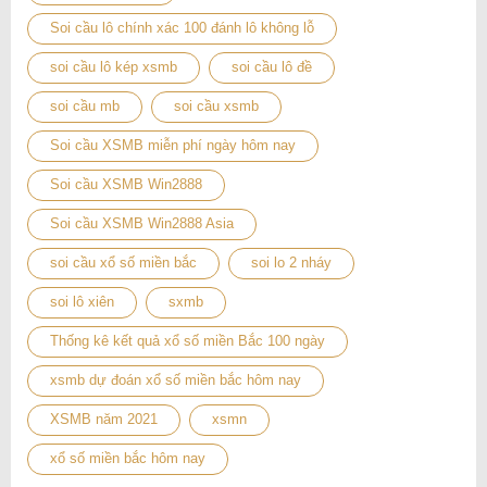
Soi cầu lô chính xác 100 đánh lô không lỗ
soi cầu lô kép xsmb
soi cầu lô đề
soi cầu mb
soi cầu xsmb
Soi cầu XSMB miễn phí ngày hôm nay
Soi cầu XSMB Win2888
Soi cầu XSMB Win2888 Asia
soi cầu xổ số miền bắc
soi lo 2 nháy
soi lô xiên
sxmb
Thống kê kết quả xổ số miền Bắc 100 ngày
xsmb dự đoán xổ số miền bắc hôm nay
XSMB năm 2021
xsmn
xổ số miền bắc hôm nay