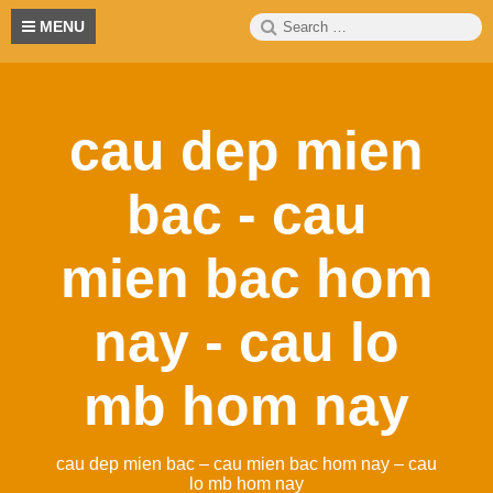
Skip
Search
S
MENU
to
for:
content
cau dep mien
bac - cau
mien bac hom
nay - cau lo
mb hom nay
cau dep mien bac – cau mien bac hom nay – cau
lo mb hom nay