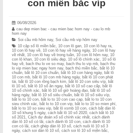
con miền bắc víp
Posted
06/08/2026
06/08/2026
on:
Author:
cau dep mien bac - cau mien bac hom nay - cau lo mb
hom nay
Categories:
Soi cầu mb hôm nay
,
Soi cầu mb vip hôm nay
Tags:
10 cặp số lô miền bắc
,
10 con lô gan
,
10 con lô hay ra
,
10 con lô hay về
,
10 con lô hay về hàng ngày
,
10 con lô hay
về nhất
,
10 con lô hay về trong tuần
,
10 con lô hôm nay
,
10
con lô khan
,
10 con lô siêu đẹp
,
10 số lô chính xác
,
10 số lô
hay về
,
bach thu lo ve so may
,
bach thu lo vip mb
,
bach thu
lo vip mien bac ngay hom nay
,
bạch thủ miền bắc
,
bắt lô 10
chuẩn
,
bắt lô 10 con chuẩn
,
bắt lô 10 con hàng ngày
,
bắt lô
10 con mb
,
bắt lô 10 con mb hàng ngày
,
bắt lô 10 con phát
tài
,
bắt lô 10 con rồng bạch kim
,
bắt lô 10 con siêu víp
,
bắt
lô 10 số
,
bắt lô 10 số ăn ngay
,
bắt lô 10 số cao cấp
,
bắt lô
10 số chính xác
,
bắt lô 10 số giờ hoàng đạo
,
bắt lô 10 số
hàng ngày
,
bắt lô 10 số siêu chuẩn
,
bắt lô 10 số siêu víp
,
bắt lo to 10 con
,
bắt lo to 10 con cao cap
,
bắt lo to 10 con
sieu chính xác
,
bắt lo to 10 con vip
,
bắt lo to 10 so mien phí
,
bắt lo to 10 so sieu vip
,
bắt lô xsmb 10 con
,
cách bắt dàn lô
10 số khung 5 ngày
,
cách bắt lô 10 số 2020
,
cách bắt lô 10
số 2021
,
Cách dự đoán xổ số chính xác nhất
,
cách đánh
dàn lô 10 số có lãi
,
cách đánh lô 10 con
,
cách đánh lô 10
con có lãi
,
cách ghép dàn lô 10 số
,
cách nuôi lô 10 số 3
ngày
,
cách soi dàn lô 10 số
,
cách soi lô 10 số miền bắc
,