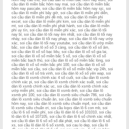
cầu dàn lô miền bắc hôm nay mai
,
soi cầu dàn lô miền bắc
hôm nay pascale
,
soi cầu dàn lô miền bắc hôm nay sjc
,
soi
cầu dàn lô miễn phí bây giờ
,
soi cầu dàn lô miễn phí diễn
,
soi cầu dàn lô miễn phí đề mb
,
soi cầu dàn lô miễn phí
excel
,
soi cầu dàn lô miễn phí kim
,
soi cầu dàn lô miễn phí
mt
,
soi cầu dàn lô miễn phí phát hành
,
soi cầu dàn lô miễn
phí uy tín
,
soi cầu dàn lô miễn phí xác
,
soi cầu dàn lô tối
nay bỉ
,
soi cầu dàn lô tối nay êm nhất
,
soi cầu dàn lô tối nay
nháy
,
soi cầu dàn lô tối nay phap
,
soi cầu dàn lô tối nay ướp
xác
,
soi cầu dàn lô tối nay youtube
,
soi cầu dàn lô ướp miền
bắc
,
soi cầu dàn lô xổ số 3 càng
,
soi cầu dàn lô xổ số âm
,
soi cầu dàn lô xổ số bạc liêu
,
soi cầu dàn lô xổ số gia lai
,
soi cầu dàn lô xổ số miền bắc 5 số
,
soi cầu dàn lô xổ số
miền bắc bạch thủ
,
soi cầu dàn lô xổ số miền bắc lòng
,
soi
cầu dàn lô xổ số miền bắc phí 100
,
soi cầu dàn lô xổ số
miền bắc soi cầu
,
soi cầu dàn lô xổ số miền bắc vip 24h
,
soi
cầu dàn lô xổ số trà vinh
,
soi cầu dàn lô xổ số yên wap
,
soi
cầu dàn lô xsmb chính xác 4 số cuối
,
soi cầu dàn lô xsmb
chính xác pi
,
soi cầu dàn lô xsmb chính xác suất
,
soi cầu
dàn lô xsmb chính xác uc
,
soi cầu dàn lô xsmb chính xác
ướp miễn phí
,
soi cầu dàn lô xsmb ênh
,
soi cầu dàn lô
xsmb phí 100
,
soi cầu dàn lô xsmb siêu chuẩn 786
,
soi cầu
dàn lô xsmb siêu chuẩn ăn
,
soi cầu dàn lô xsmb siêu chuẩn
hôm nay
,
soi cầu dàn lô xsmb siêu chuẩn mp4
,
soi cầu dàn
lô xsmb siêu chuẩn ơi
,
soi cầu kqxs dàn lô 6 con mb
,
soi
cầu lô 6 số miễn phí
,
soi cầu lô dàn lô 6 số 101010
,
soi cầu
lô dàn lô 6 số 107105
,
soi cầu lô dàn lô 6 số chính xác nhất
,
soi cầu lô dàn lô 6 số xổ số đài phát
,
soi cầu lô dàn lô 6 số
xs
,
soi cầu lô dàn lô 6 số xsmb
,
soi cau lo dep
,
soi cầu lô