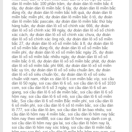
dàn lô miền bắc 100 phần trăm
,
dự đoán dàn lô miền bắc 4
tây
,
dự đoán dàn lô miền bắc 6 tây
,
dự đoán dàn lô miền bắc
đúng rồi
,
dự đoán dàn lô miền bắc kết quả
,
dự đoán dàn lô
miền bắc miễn phí
,
dự đoán dàn lô miền bắc ô tô
,
dự đoán
dàn lô miền bắc pascale
,
dự đoán dàn lô miền bắc thứ bảy
hàng tuần
,
dự đoán dàn lô xổ số chính xác 666
,
dự đoán
dàn lô xổ số chính xác 99 ngày
,
dự đoán dàn lô xổ số chính
xác cách
,
dự đoán dàn lô xổ số chính xác chưa
,
dự đoán
dàn lô xổ số chính xác ông nội
,
dự đoán dàn lô xổ số miền
bắc 27
,
dự đoán dàn lô xổ số miền bắc ă 8
,
dự đoán dàn lô
xổ số miền bắc đúng rồi
,
dự đoán dàn lô xổ số miền bắc
miễn phí
,
dự đoán dàn lô xổ số miền bắc ngày 25
,
dự đoán
dàn lô xổ số miền bắc nhiều ngày
,
dự đoán dàn lô xổ số
miền bắc ô tô
,
dự đoán dàn lô xổ số miền bắc phát
,
dự đoán
dàn lô xổ số miền bắc phí 666
,
dự đoán dàn lô xổ số miền
bắc uy tín
,
dự đoán dàn lô xổ số siêu chuẩn âm
,
dự đoán
dàn lô xổ số siêu chuẩn lộc
,
dự đoán dàn lô xổ số siêu
chuẩn việt nam
,
nhận xs dàn lô 6 con miền bắc víp
,
soi cầu
dàn lô 50 ngày
,
soi cau dàn lô 6 số
,
soi cầu dàn lô 6 số 1010
com
,
soi cầu dàn lô 6 số 3 ngày
,
soi cầu dàn lô 6 số an
giang
,
soi cầu dàn lô 6 số de miền bắc
,
soi cầu dàn lô 6 số
hôm nay
,
soi cầu dàn lô 6 số mb
,
soi cầu dàn lô 6 số miền
bắc
,
Soi cầu dàn lô 6 số miền Bắc miễn phí
,
soi cầu dàn lô
6 số miễn phí
,
soi cầu dàn lô 6 số tô miền bắc
,
soi cầu dàn
lô 777
,
soi cầu dàn lô âm
,
soi cầu dàn lô ăn bao nhiêu
,
soi
cầu dàn lô hôm nay 4 miền bắc
,
soi cầu dàn lô hôm nay bắc
hôm.nay theo win888
,
soi cau dàn lô hom nay danh con gi
,
soi cầu dàn lô hôm nay gia lai
,
soi cầu dàn lô hôm nay là
,
soi cầu dàn lô hôm nay sóc trăng
,
soi cầu dàn lô miền bắc
hôm nay cao thủ
,
soi cầu dàn lô miền bắc hôm nay euro
,
soi