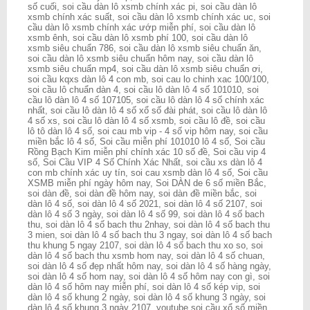
số cuối
,
soi cầu dàn lô xsmb chính xác pi
,
soi cầu dàn lô
xsmb chính xác suất
,
soi cầu dàn lô xsmb chính xác uc
,
soi
cầu dàn lô xsmb chính xác ướp miễn phí
,
soi cầu dàn lô
xsmb ênh
,
soi cầu dàn lô xsmb phí 100
,
soi cầu dàn lô
xsmb siêu chuẩn 786
,
soi cầu dàn lô xsmb siêu chuẩn ăn
,
soi cầu dàn lô xsmb siêu chuẩn hôm nay
,
soi cầu dàn lô
xsmb siêu chuẩn mp4
,
soi cầu dàn lô xsmb siêu chuẩn ơi
,
soi cầu kqxs dàn lô 4 con mb
,
soi cau lo chinh xac 100/100
,
soi cầu lô chuẩn dàn 4
,
soi cầu lô dàn lô 4 số 101010
,
soi
cầu lô dàn lô 4 số 107105
,
soi cầu lô dàn lô 4 số chính xác
nhất
,
soi cầu lô dàn lô 4 số xổ số đài phát
,
soi cầu lô dàn lô
4 số xs
,
soi cầu lô dàn lô 4 số xsmb
,
soi cầu lô đề
,
soi cầu
lô tô dàn lô 4 số
,
soi cau mb vip - 4 số vip hôm nay
,
soi cầu
miền bắc lô 4 số
,
Soi cầu miễn phí 101010 lô 4 số
,
Soi cầu
Rồng Bạch Kim miễn phí chính xác 10 số đề
,
Soi cầu vip 4
số
,
Soi Cầu VIP 4 Số Chính Xác Nhất
,
soi cầu xs dàn lô 4
con mb chính xác uy tín
,
soi cau xsmb dàn lô 4 số
,
Soi cầu
XSMB miễn phí ngày hôm nay
,
Soi DÀN de 6 số miền Bắc
,
soi dàn đề
,
soi dàn đề hôm nay
,
soi dàn đề miền bắc
,
soi
dàn lô 4 số
,
soi dàn lô 4 số 2021
,
soi dàn lô 4 số 2107
,
soi
dàn lô 4 số 3 ngày
,
soi dàn lô 4 số 99
,
soi dàn lô 4 số bach
thu
,
soi dàn lô 4 số bach thu 2nhay
,
soi dàn lô 4 số bach thu
3 mien
,
soi dàn lô 4 số bach thu 3 ngay
,
soi dàn lô 4 số bach
thu khung 5 ngay 2107
,
soi dàn lô 4 số bach thu xo so
,
soi
dàn lô 4 số bach thu xsmb hom nay
,
soi dàn lô 4 số chuan
,
soi dàn lô 4 số đẹp nhất hôm nay
,
soi dàn lô 4 số hàng ngày
,
soi dàn lô 4 số hom nay
,
soi dàn lô 4 số hôm nay con gì
,
soi
dàn lô 4 số hôm nay miễn phí
,
soi dàn lô 4 số kép vip
,
soi
dàn lô 4 số khung 2 ngày
,
soi dàn lô 4 số khung 3 ngày
,
soi
dàn lô 4 số khung 3 ngày 2107
,
youtube soi cầu xổ số miền