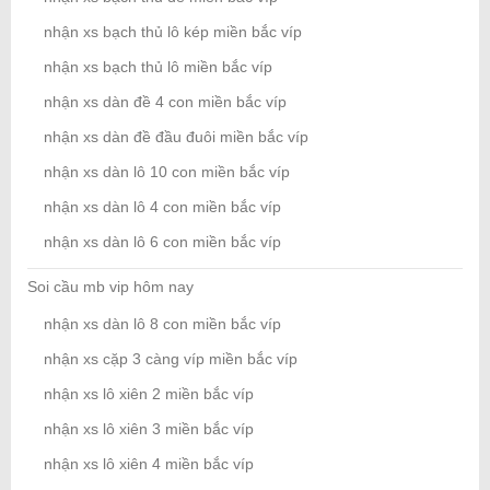
nhận xs bạch thủ lô kép miền bắc víp
nhận xs bạch thủ lô miền bắc víp
nhận xs dàn đề 4 con miền bắc víp
nhận xs dàn đề đầu đuôi miền bắc víp
nhận xs dàn lô 10 con miền bắc víp
nhận xs dàn lô 4 con miền bắc víp
nhận xs dàn lô 6 con miền bắc víp
Soi cầu mb vip hôm nay
nhận xs dàn lô 8 con miền bắc víp
nhận xs cặp 3 càng víp miền bắc víp
nhận xs lô xiên 2 miền bắc víp
nhận xs lô xiên 3 miền bắc víp
nhận xs lô xiên 4 miền bắc víp