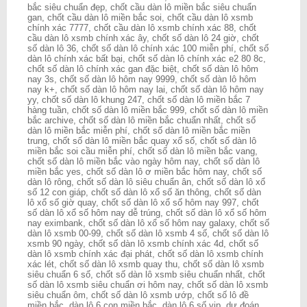
bắc siêu chuẩn đẹp
,
chốt cầu dàn lô miền bắc siêu chuẩn
gan
,
chốt cầu dàn lô miền bắc soi
,
chốt cầu dàn lô xsmb
chính xác 7777
,
chốt cầu dàn lô xsmb chính xác 88
,
chốt
cầu dàn lô xsmb chính xác ây
,
chốt số dàn lô 24 giờ
,
chốt
số dàn lô 36
,
chốt số dàn lô chính xác 100 miễn phí
,
chốt số
dàn lô chính xác bất bại
,
chốt số dàn lô chính xác e2 80 8c
,
chốt số dàn lô chính xác gan đặc biệt
,
chốt số dàn lô hôm
nay 3s
,
chốt số dàn lô hôm nay 9999
,
chốt số dàn lô hôm
nay k+
,
chốt số dàn lô hôm nay lai
,
chốt số dàn lô hôm nay
yy
,
chốt số dàn lô khung 247
,
chốt số dàn lô miền bắc 7
hàng tuần
,
chốt số dàn lô miền bắc 999
,
chốt số dàn lô miền
bắc archive
,
chốt số dàn lô miền bắc chuẩn nhất
,
chốt số
dàn lô miền bắc miễn phí
,
chốt số dàn lô miền bắc miền
trung
,
chốt số dàn lô miền bắc quay xổ số
,
chốt số dàn lô
miền bắc soi cầu miễn phí
,
chốt số dàn lô miền bắc vang
,
chốt số dàn lô miền bắc vào ngày hôm nay
,
chốt số dàn lô
miền bắc yes
,
chốt số dàn lô ơ miền bắc hôm nay
,
chốt số
dàn lô rông
,
chốt số dàn lô siêu chuẩn ân
,
chốt số dàn lô xổ
số 12 con giáp
,
chốt số dàn lô xổ số ăn thông
,
chốt số dàn
lô xổ số giờ quay
,
chốt số dàn lô xổ số hôm nay 997
,
chốt
số dàn lô xổ số hôm nay dễ trúng
,
chốt số dàn lô xổ số hôm
nay eximbank
,
chốt số dàn lô xổ số hôm nay galaxy
,
chốt số
dàn lô xsmb 00-99
,
chốt số dàn lô xsmb 4 số
,
chốt số dàn lô
xsmb 90 ngày
,
chốt số dàn lô xsmb chính xác 4d
,
chốt số
dàn lô xsmb chính xác đại phát
,
chốt số dàn lô xsmb chính
xác lét
,
chốt số dàn lô xsmb quay thu
,
chốt số dàn lô xsmb
siêu chuẩn 6 số
,
chốt số dàn lô xsmb siêu chuẩn nhất
,
chốt
số dàn lô xsmb siêu chuẩn ơi hôm nay
,
chốt số dàn lô xsmb
siêu chuẩn ôm
,
chốt số dàn lô xsmb ướp
,
chốt số lô đề
miền bắc
,
dàn lô 6 con miền bắc
,
dàn lô 6 số vip
,
dự đoán