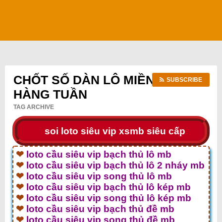
CHỐT SỐ DÀN LÔ MIỀN BẮC 7
SUBSCRIBE
HÀNG TUẦN
TAG ARCHIVE
soi loto siêu vip xsmb siêu cấp
❤
loto cầu siêu vip bạch thủ lô mb
❤
loto cầu siêu vip bạch thủ lô 2 nháy mb
❤
loto cầu siêu vip song thủ lô mb
❤
loto cầu siêu vip bạch thủ lô kép mb
❤
loto cầu siêu vip song thủ lô kép mb
❤
loto cầu siêu vip bạch thủ đề mb
❤
loto cầu siêu vip song thủ đề mb