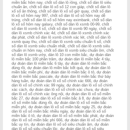
miền bắc hôm nay
,
chốt số dàn lô rông
,
chốt số dàn lô siêu
chuẩn ân
,
chốt số dàn lô xổ số 12 con giáp
,
chốt số dàn lô
xổ số ăn thông
,
chốt số dàn lô xổ số giờ quay
,
chốt số dàn
lô xổ số hôm nay 997
,
chốt số dàn lô xổ số hôm nay dễ
trúng
,
chốt số dàn lô xổ số hôm nay eximbank
,
chốt số dàn
lô xổ số hôm nay galaxy
,
chốt số dàn lô xsmb 00-99
,
chốt
số dàn lô xsmb 4 số
,
chốt số dàn lô xsmb 90 ngày
,
chốt số
dàn lô xsmb chính xác 4d
,
chốt số dàn lô xsmb chính xác
đại phát
,
chốt số dàn lô xsmb chính xác lét
,
chốt số dàn lô
xsmb quay thu
,
chốt số dàn lô xsmb siêu chuẩn 6 số
,
chốt
số dàn lô xsmb siêu chuẩn nhất
,
chốt số dàn lô xsmb siêu
chuẩn ơi hôm nay
,
chốt số dàn lô xsmb siêu chuẩn ôm
,
chốt
số dàn lô xsmb ướp
,
dàn lô 10 con miền bắc
,
dự đoán dàn
lô miền bắc 100 phần trăm
,
dự đoán dàn lô miền bắc 4 tây
,
dự đoán dàn lô miền bắc 6 tây
,
dự đoán dàn lô miền bắc
đúng rồi
,
dự đoán dàn lô miền bắc kết quả
,
dự đoán dàn lô
miền bắc miễn phí
,
dự đoán dàn lô miền bắc ô tô
,
dự đoán
dàn lô miền bắc pascale
,
dự đoán dàn lô miền bắc thứ bảy
hàng tuần
,
dự đoán dàn lô xổ số chính xác 666
,
dự đoán
dàn lô xổ số chính xác 99 ngày
,
dự đoán dàn lô xổ số chính
xác cách
,
dự đoán dàn lô xổ số chính xác chưa
,
dự đoán
dàn lô xổ số chính xác ông nội
,
dự đoán dàn lô xổ số miền
bắc 27
,
dự đoán dàn lô xổ số miền bắc ă 8
,
dự đoán dàn lô
xổ số miền bắc đúng rồi
,
dự đoán dàn lô xổ số miền bắc
miễn phí
,
dự đoán dàn lô xổ số miền bắc ngày 25
,
dự đoán
dàn lô xổ số miền bắc nhiều ngày
,
dự đoán dàn lô xổ số
miền bắc ô tô
,
dự đoán dàn lô xổ số miền bắc phát
,
dự đoán
dàn lô xổ số miền bắc phí 666
,
dự đoán dàn lô xổ số miền
bắc uy tín
,
dự đoán dàn lô xổ số siêu chuẩn âm
,
dự đoán
dàn lô xổ số siêu chuẩn lộc
,
dự đoán dàn lô xổ số siêu