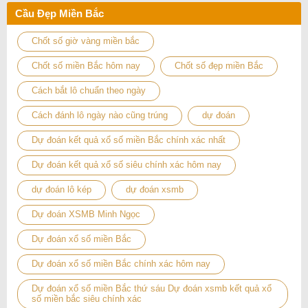
Cầu Đẹp Miền Bắc
Chốt số giờ vàng miền bắc
Chốt số miền Bắc hôm nay
Chốt số đẹp miền Bắc
Cách bắt lô chuẩn theo ngày
Cách đánh lô ngày nào cũng trúng
dự đoán
Dự đoán kết quả xổ số miền Bắc chính xác nhất
Dự đoán kết quả xổ số siêu chính xác hôm nay
dự đoán lô kép
dự đoán xsmb
Dự đoán XSMB Minh Ngọc
Dự đoán xổ số miền Bắc
Dự đoán xổ số miền Bắc chính xác hôm nay
Dự đoán xổ số miền Bắc thứ sáu Dự đoán xsmb kết quả xổ
số miền bắc siêu chính xác