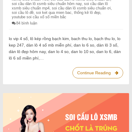
soi cầu dàn lô xsmb siêu chuẩn hôm nay
,
soi cầu dàn lô
xsmb siêu chuẩn mp4
,
soi cầu dàn lô xsmb siêu chuẩn ơi
,
soi cầu lô đề
,
soi ket qua mien bac
,
thống kê lô đẹp
,
youtube soi cầu xổ số miền bắc
84 bình luận
ở
nhận
xs
dàn
lo vip 4 số, lô kép rồng bạch kim, bach thu lo, bạch thu lo, lo
lô
kep 247, dàn lô 4 số mb miễn phí, dan lo 6 so, dàn lô 3 số,
10
con
dàn lô đẹp hôm nay, dan lo 4 so, dan lo 10 so, dan lo 6, dàn
miền
lô 6 số miền phí,…
bắc
víp
Continue Reading
nhận
xs
dàn
lô
10
con
miền
bắc
víp