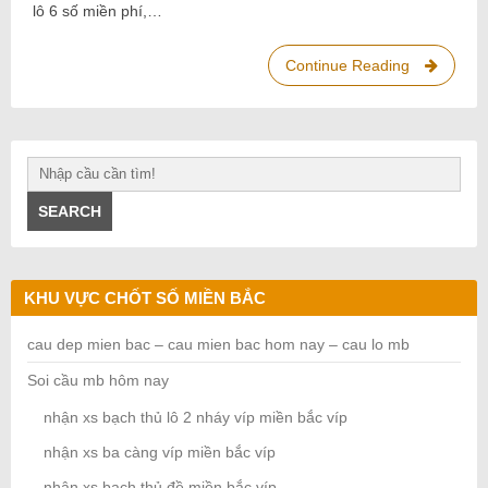
lô 6 số miền phí,…
bắc
víp
Continue Reading
nhận
xs
dàn
lô
10
con
miền
SEARCH
bắc
víp
KHU VỰC CHỐT SỐ MIỀN BẮC
cau dep mien bac – cau mien bac hom nay – cau lo mb
Soi cầu mb hôm nay
nhận xs bạch thủ lô 2 nháy víp miền bắc víp
nhận xs ba càng víp miền bắc víp
nhận xs bạch thủ đề miền bắc víp