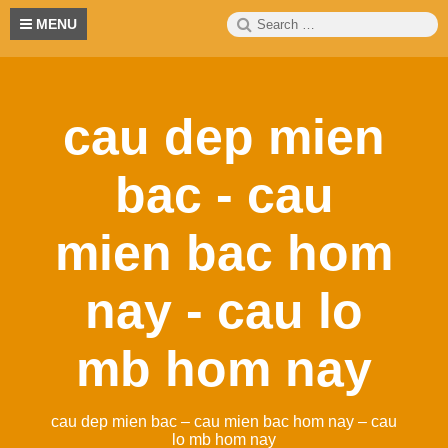
Skip
Search
S
MENU
to
for:
content
cau dep mien
bac - cau
mien bac hom
nay - cau lo
mb hom nay
cau dep mien bac – cau mien bac hom nay – cau
lo mb hom nay