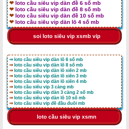
❤
loto cầu siêu vip dàn đề 6 số mb
❤
loto cầu siêu vip dàn đề 8 số mb
❤
loto cầu siêu vip dàn đề 10 số mb
❤
loto cầu siêu vip dàn lô 4 số mb
soi loto siêu vip xsmb víp
⇒
loto cầu siêu vip dàn lô 6 số mb
⇒
loto cầu siêu vip dàn lô 8 số mb
⇒
loto cầu siêu vip dàn lô xiên 2 mb
⇒
loto cầu siêu vip dàn lô xiên 3 mb
⇒
loto cầu siêu vip dàn lô xiên 4 mb
⇒
loto cầu siêu vip 3 càng mb
⇒
loto cầu siêu vip dàn 3 càng 2 số mb
⇒
loto cầu siêu vip dàn lô 10 số mb
⇒
loto cầu siêu vip đề đầu đuôi mb
loto cầu siêu vip xsmn