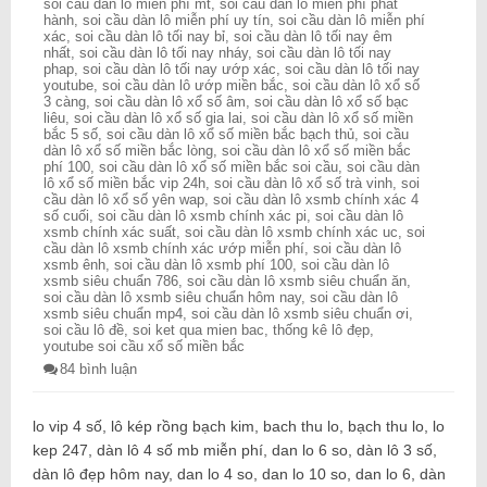
soi cầu dàn lô miễn phí mt
,
soi cầu dàn lô miễn phí phát
hành
,
soi cầu dàn lô miễn phí uy tín
,
soi cầu dàn lô miễn phí
xác
,
soi cầu dàn lô tối nay bỉ
,
soi cầu dàn lô tối nay êm
nhất
,
soi cầu dàn lô tối nay nháy
,
soi cầu dàn lô tối nay
phap
,
soi cầu dàn lô tối nay ướp xác
,
soi cầu dàn lô tối nay
youtube
,
soi cầu dàn lô ướp miền bắc
,
soi cầu dàn lô xổ số
3 càng
,
soi cầu dàn lô xổ số âm
,
soi cầu dàn lô xổ số bạc
liêu
,
soi cầu dàn lô xổ số gia lai
,
soi cầu dàn lô xổ số miền
bắc 5 số
,
soi cầu dàn lô xổ số miền bắc bạch thủ
,
soi cầu
dàn lô xổ số miền bắc lòng
,
soi cầu dàn lô xổ số miền bắc
phí 100
,
soi cầu dàn lô xổ số miền bắc soi cầu
,
soi cầu dàn
lô xổ số miền bắc vip 24h
,
soi cầu dàn lô xổ số trà vinh
,
soi
cầu dàn lô xổ số yên wap
,
soi cầu dàn lô xsmb chính xác 4
số cuối
,
soi cầu dàn lô xsmb chính xác pi
,
soi cầu dàn lô
xsmb chính xác suất
,
soi cầu dàn lô xsmb chính xác uc
,
soi
cầu dàn lô xsmb chính xác ướp miễn phí
,
soi cầu dàn lô
xsmb ênh
,
soi cầu dàn lô xsmb phí 100
,
soi cầu dàn lô
xsmb siêu chuẩn 786
,
soi cầu dàn lô xsmb siêu chuẩn ăn
,
soi cầu dàn lô xsmb siêu chuẩn hôm nay
,
soi cầu dàn lô
xsmb siêu chuẩn mp4
,
soi cầu dàn lô xsmb siêu chuẩn ơi
,
soi cầu lô đề
,
soi ket qua mien bac
,
thống kê lô đẹp
,
youtube soi cầu xổ số miền bắc
84 bình luận
ở
nhận
xs
dàn
lo vip 4 số, lô kép rồng bạch kim, bach thu lo, bạch thu lo, lo
lô
kep 247, dàn lô 4 số mb miễn phí, dan lo 6 so, dàn lô 3 số,
10
con
dàn lô đẹp hôm nay, dan lo 4 so, dan lo 10 so, dan lo 6, dàn
miền