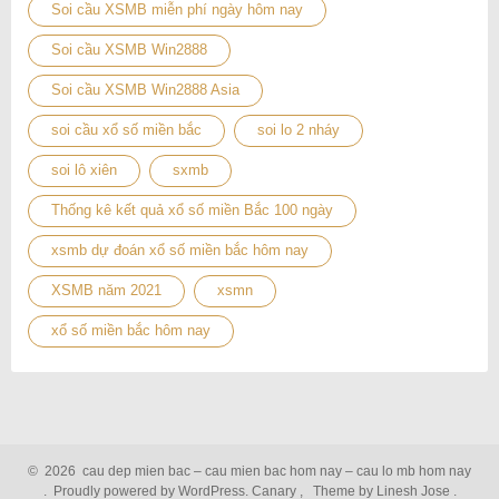
Soi cầu XSMB miễn phí ngày hôm nay
Soi cầu XSMB Win2888
Soi cầu XSMB Win2888 Asia
soi cầu xổ số miền bắc
soi lo 2 nháy
soi lô xiên
sxmb
Thống kê kết quả xổ số miền Bắc 100 ngày
xsmb dự đoán xổ số miền bắc hôm nay
XSMB năm 2021
xsmn
xổ số miền bắc hôm nay
©
2026
cau dep mien bac – cau mien bac hom nay – cau lo mb hom nay
.
Proudly powered by WordPress.
Canary
,
Theme by Linesh Jose
.