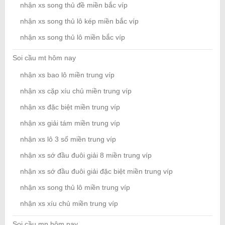
nhận xs song thủ đề miền bắc víp
nhận xs song thủ lô kép miền bắc víp
nhận xs song thủ lô miền bắc víp
Soi cầu mt hôm nay
nhận xs bao lô miền trung víp
nhận xs cặp xíu chủ miền trung víp
nhận xs đặc biệt miền trung víp
nhận xs giải tám miền trung víp
nhận xs lô 3 số miền trung víp
nhận xs sớ đầu đuôi giải 8 miền trung víp
nhận xs sớ đầu đuôi giải đặc biệt miền trung víp
nhận xs song thủ lô miền trung víp
nhận xs xíu chủ miền trung víp
Soi cầu mn hôm nay