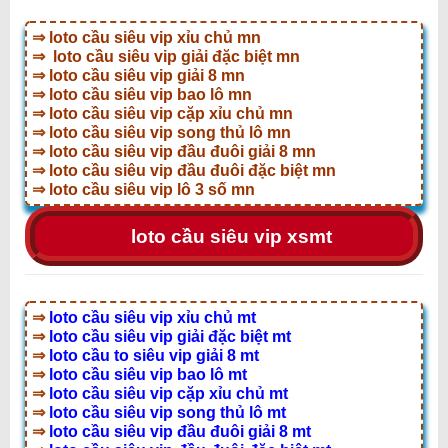
⇒
loto cầu siêu vip xỉu chủ mn
⇒
loto cầu siêu vip giải đặc biệt mn
⇒
loto cầu siêu vip giải 8 mn
⇒
loto cầu siêu vip bao lô mn
⇒
loto cầu siêu vip cặp xỉu chủ mn
⇒
loto cầu siêu vip song thủ lô mn
⇒
loto cầu siêu vip đầu đuôi giải 8 mn
⇒
loto cầu siêu vip đầu đuôi đặc biệt mn
⇒
loto cầu siêu vip lô 3 số mn
loto cầu siêu vip xsmt
⇒
loto cầu siêu vip xỉu chủ mt
⇒
loto cầu siêu vip giải đặc biệt mt
⇒
loto cầu to siêu vip giải 8 mt
⇒
loto cầu siêu vip bao lô mt
⇒
loto cầu siêu vip cặp xỉu chủ mt
⇒
loto cầu siêu vip song thủ lô mt
⇒
loto cầu siêu vip đầu đuôi giải 8 mt