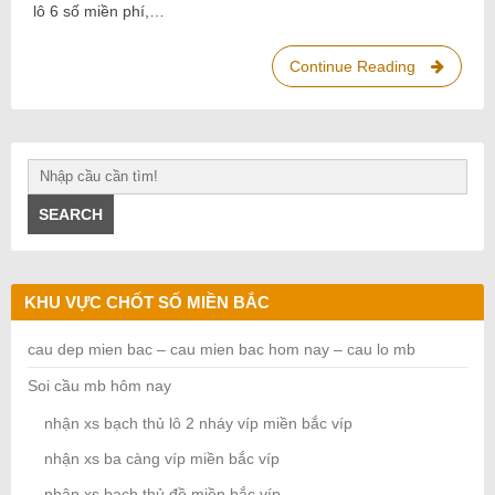
lô 6 số miền phí,…
bắc
víp
Continue Reading
nhận
xs
dàn
lô
10
con
miền
SEARCH
bắc
víp
KHU VỰC CHỐT SỐ MIỀN BẮC
cau dep mien bac – cau mien bac hom nay – cau lo mb
Soi cầu mb hôm nay
nhận xs bạch thủ lô 2 nháy víp miền bắc víp
nhận xs ba càng víp miền bắc víp
nhận xs bạch thủ đề miền bắc víp