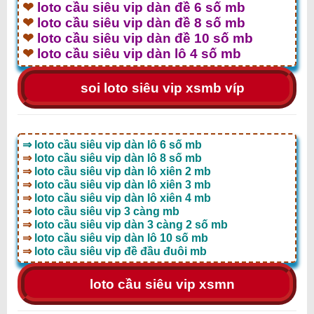
❤
loto cầu siêu vip dàn đề 6 số mb
❤
loto cầu siêu vip dàn đề 8 số mb
❤
loto cầu siêu vip dàn đề 10 số mb
❤
loto cầu siêu vip dàn lô 4 số mb
soi loto siêu vip xsmb víp
⇒
loto cầu siêu vip dàn lô 6 số mb
⇒
loto cầu siêu vip dàn lô 8 số mb
⇒
loto cầu siêu vip dàn lô xiên 2 mb
⇒
loto cầu siêu vip dàn lô xiên 3 mb
⇒
loto cầu siêu vip dàn lô xiên 4 mb
⇒
loto cầu siêu vip 3 càng mb
⇒
loto cầu siêu vip dàn 3 càng 2 số mb
⇒
loto cầu siêu vip dàn lô 10 số mb
⇒
loto cầu siêu vip đề đầu đuôi mb
loto cầu siêu vip xsmn