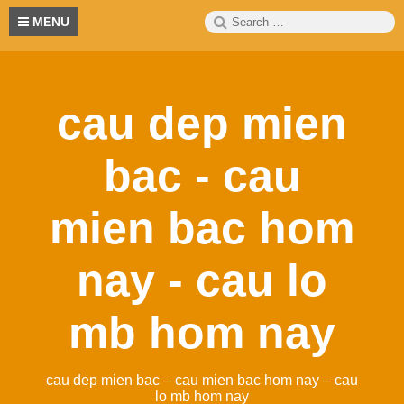
Skip
Search
S
MENU
to
for:
content
cau dep mien
bac - cau
mien bac hom
nay - cau lo
mb hom nay
cau dep mien bac – cau mien bac hom nay – cau
lo mb hom nay