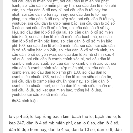
soi cầu dàn lô miễn phí mt
,
soi cầu dàn lô miễn phí phát
hành
,
soi cầu dàn lô miễn phí uy tín
,
soi cầu dàn lô miễn phí
xác
,
soi cầu dàn lô tối nay bỉ
,
soi cầu dàn lô tối nay êm
nhất
,
soi cầu dàn lô tối nay nháy
,
soi cầu dàn lô tối nay
phap
,
soi cầu dàn lô tối nay ướp xác
,
soi cầu dàn lô tối nay
youtube
,
soi cầu dàn lô ướp miền bắc
,
soi cầu dàn lô xổ số
3 càng
,
soi cầu dàn lô xổ số âm
,
soi cầu dàn lô xổ số bạc
liêu
,
soi cầu dàn lô xổ số gia lai
,
soi cầu dàn lô xổ số miền
bắc 5 số
,
soi cầu dàn lô xổ số miền bắc bạch thủ
,
soi cầu
dàn lô xổ số miền bắc lòng
,
soi cầu dàn lô xổ số miền bắc
phí 100
,
soi cầu dàn lô xổ số miền bắc soi cầu
,
soi cầu dàn
lô xổ số miền bắc vip 24h
,
soi cầu dàn lô xổ số trà vinh
,
soi
cầu dàn lô xổ số yên wap
,
soi cầu dàn lô xsmb chính xác 4
số cuối
,
soi cầu dàn lô xsmb chính xác pi
,
soi cầu dàn lô
xsmb chính xác suất
,
soi cầu dàn lô xsmb chính xác uc
,
soi
cầu dàn lô xsmb chính xác ướp miễn phí
,
soi cầu dàn lô
xsmb ênh
,
soi cầu dàn lô xsmb phí 100
,
soi cầu dàn lô
xsmb siêu chuẩn 786
,
soi cầu dàn lô xsmb siêu chuẩn ăn
,
soi cầu dàn lô xsmb siêu chuẩn hôm nay
,
soi cầu dàn lô
xsmb siêu chuẩn mp4
,
soi cầu dàn lô xsmb siêu chuẩn ơi
,
soi cầu lô đề
,
soi ket qua mien bac
,
thống kê lô đẹp
,
youtube soi cầu xổ số miền bắc
84 bình luận
ở
nhận
xs
dàn
lo vip 4 số, lô kép rồng bạch kim, bach thu lo, bạch thu lo, lo
lô
kep 247, dàn lô 4 số mb miễn phí, dan lo 6 so, dàn lô 3 số,
10
con
dàn lô đẹp hôm nay, dan lo 4 so, dan lo 10 so, dan lo 6, dàn
miền