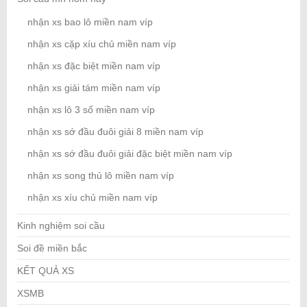
nhận xs bao lô miền nam víp
nhận xs cặp xíu chủ miền nam víp
nhận xs đặc biệt miền nam víp
nhận xs giải tám miền nam víp
nhận xs lô 3 số miền nam víp
nhận xs sớ đầu đuôi giải 8 miền nam víp
nhận xs sớ đầu đuôi giải đặc biệt miền nam víp
nhận xs song thủ lô miền nam víp
nhận xs xíu chủ miền nam víp
Kinh nghiệm soi cầu
Soi đề miền bắc
KẾT QUẢ XS
XSMB