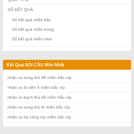
SỐ KẾT QUẢ
Số kết quả miền bắc
Số kết quả miền trung
Số kết quả miền nam
Kết Quả SOI CẦU Mới Nhất
nhận xs song thủ đề miền bắc víp
nhận xs lô xiên 4 miền bắc víp
nhận xs bạch thủ đề miền bắc víp
nhận xs song thủ lô miền bắc víp
nhận xs ba càng víp miền bắc víp