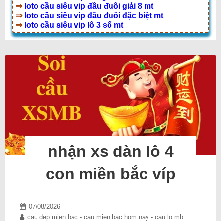
⇒
loto cầu siêu vip đầu đuôi giải 8 mt
⇒
loto cầu siêu vip đầu đuôi đặc biệt mt
⇒
loto cầu siêu vip lô 3 số mt
nhận xs dàn lô 4
con miền bắc víp
Posted
07/08/2026
07/08/2026
on:
Author:
cau dep mien bac - cau mien bac hom nay - cau lo mb