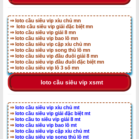
⇒
loto cầu siêu vip xỉu chủ mn
⇒
loto cầu siêu vip giải đặc biệt mn
⇒
loto cầu siêu vip giải 8 mn
⇒
loto cầu siêu vip bao lô mn
⇒
loto cầu siêu vip cặp xỉu chủ mn
⇒
loto cầu siêu vip song thủ lô mn
⇒
loto cầu siêu vip đầu đuôi giải 8 mn
⇒
loto cầu siêu vip đầu đuôi đặc biệt mn
⇒
loto cầu siêu vip lô 3 số mn
loto cầu siêu vip xsmt
⇒
loto cầu siêu vip xỉu chủ mt
⇒
loto cầu siêu vip giải đặc biệt mt
⇒
loto cầu to siêu vip giải 8 mt
⇒
loto cầu siêu vip bao lô mt
⇒
loto cầu siêu vip cặp xỉu chủ mt
⇒
loto cầu siêu vip song thủ lô mt