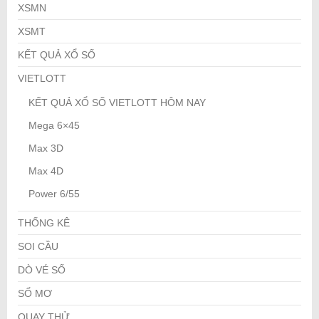
XSMN
XSMT
KẾT QUẢ XỔ SỐ
VIETLOTT
KẾT QUẢ XỔ SỐ VIETLOTT HÔM NAY
Mega 6×45
Max 3D
Max 4D
Power 6/55
THỐNG KÊ
SOI CẦU
DÒ VÉ SỐ
SỔ MƠ
QUAY THỬ