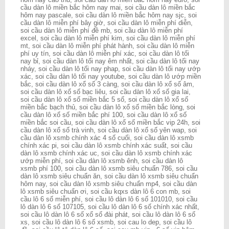
cầu dàn lô miền bắc hôm nay mai
,
soi cầu dàn lô miền bắc
hôm nay pascale
,
soi cầu dàn lô miền bắc hôm nay sjc
,
soi
cầu dàn lô miễn phí bây giờ
,
soi cầu dàn lô miễn phí diễn
,
soi cầu dàn lô miễn phí đề mb
,
soi cầu dàn lô miễn phí
excel
,
soi cầu dàn lô miễn phí kim
,
soi cầu dàn lô miễn phí
mt
,
soi cầu dàn lô miễn phí phát hành
,
soi cầu dàn lô miễn
phí uy tín
,
soi cầu dàn lô miễn phí xác
,
soi cầu dàn lô tối
nay bỉ
,
soi cầu dàn lô tối nay êm nhất
,
soi cầu dàn lô tối nay
nháy
,
soi cầu dàn lô tối nay phap
,
soi cầu dàn lô tối nay ướp
xác
,
soi cầu dàn lô tối nay youtube
,
soi cầu dàn lô ướp miền
bắc
,
soi cầu dàn lô xổ số 3 càng
,
soi cầu dàn lô xổ số âm
,
soi cầu dàn lô xổ số bạc liêu
,
soi cầu dàn lô xổ số gia lai
,
soi cầu dàn lô xổ số miền bắc 5 số
,
soi cầu dàn lô xổ số
miền bắc bạch thủ
,
soi cầu dàn lô xổ số miền bắc lòng
,
soi
cầu dàn lô xổ số miền bắc phí 100
,
soi cầu dàn lô xổ số
miền bắc soi cầu
,
soi cầu dàn lô xổ số miền bắc vip 24h
,
soi
cầu dàn lô xổ số trà vinh
,
soi cầu dàn lô xổ số yên wap
,
soi
cầu dàn lô xsmb chính xác 4 số cuối
,
soi cầu dàn lô xsmb
chính xác pi
,
soi cầu dàn lô xsmb chính xác suất
,
soi cầu
dàn lô xsmb chính xác uc
,
soi cầu dàn lô xsmb chính xác
ướp miễn phí
,
soi cầu dàn lô xsmb ênh
,
soi cầu dàn lô
xsmb phí 100
,
soi cầu dàn lô xsmb siêu chuẩn 786
,
soi cầu
dàn lô xsmb siêu chuẩn ăn
,
soi cầu dàn lô xsmb siêu chuẩn
hôm nay
,
soi cầu dàn lô xsmb siêu chuẩn mp4
,
soi cầu dàn
lô xsmb siêu chuẩn ơi
,
soi cầu kqxs dàn lô 6 con mb
,
soi
cầu lô 6 số miễn phí
,
soi cầu lô dàn lô 6 số 101010
,
soi cầu
lô dàn lô 6 số 107105
,
soi cầu lô dàn lô 6 số chính xác nhất
,
soi cầu lô dàn lô 6 số xổ số đài phát
,
soi cầu lô dàn lô 6 số
xs
,
soi cầu lô dàn lô 6 số xsmb
,
soi cau lo dep
,
soi cầu lô