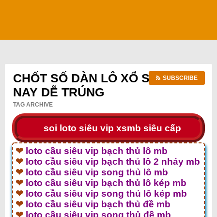
CHỐT SỐ DÀN LÔ XỔ SỐ HÔM
SUBSCRIBE
NAY DỄ TRÚNG
TAG ARCHIVE
soi loto siêu vip xsmb siêu cấp
❤
loto cầu siêu vip bạch thủ lô mb
❤
loto cầu siêu vip bạch thủ lô 2 nháy mb
❤
loto cầu siêu vip song thủ lô mb
❤
loto cầu siêu vip bạch thủ lô kép mb
❤
loto cầu siêu vip song thủ lô kép mb
❤
loto cầu siêu vip bạch thủ đề mb
❤
loto cầu siêu vip song thủ đề mb