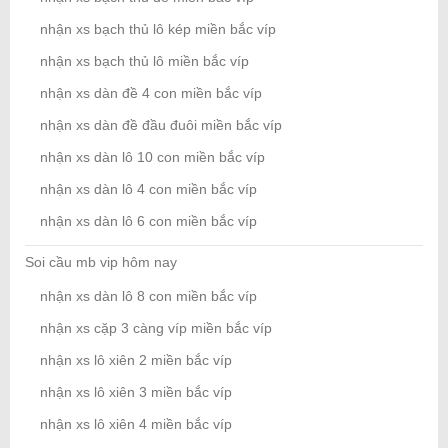
nhận xs bạch thủ lô kép miền bắc víp
nhận xs bạch thủ lô miền bắc víp
nhận xs dàn đề 4 con miền bắc víp
nhận xs dàn đề đầu đuôi miền bắc víp
nhận xs dàn lô 10 con miền bắc víp
nhận xs dàn lô 4 con miền bắc víp
nhận xs dàn lô 6 con miền bắc víp
Soi cầu mb vip hôm nay
nhận xs dàn lô 8 con miền bắc víp
nhận xs cặp 3 càng víp miền bắc víp
nhận xs lô xiên 2 miền bắc víp
nhận xs lô xiên 3 miền bắc víp
nhận xs lô xiên 4 miền bắc víp