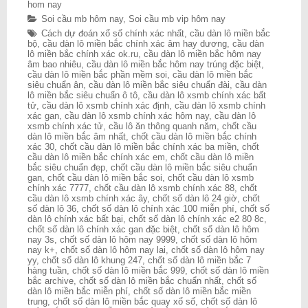
hom nay
Categories:
Soi cầu mb hôm nay
,
Soi cầu mb vip hôm nay
Tags:
Cách dự đoán xổ số chính xác nhất
,
cầu dàn lô miền bắc
bộ
,
cầu dàn lô miền bắc chính xác âm hay dương
,
cầu dàn
lô miền bắc chính xác ok.ru
,
cầu dàn lô miền bắc hôm nay
âm bao nhiêu
,
cầu dàn lô miền bắc hôm nay trúng đặc biệt
,
cầu dàn lô miền bắc phần mềm soi
,
cầu dàn lô miền bắc
siêu chuẩn ân
,
cầu dàn lô miền bắc siêu chuẩn đài
,
cầu dàn
lô miền bắc siêu chuẩn ô tô
,
cầu dàn lô xsmb chính xác bất
tử
,
cầu dàn lô xsmb chính xác định
,
cầu dàn lô xsmb chính
xác gan
,
cầu dàn lô xsmb chính xác hôm nay
,
cầu dàn lô
xsmb chính xác tử
,
cầu lô ăn thông quanh năm
,
chốt cầu
dàn lô miền bắc âm nhất
,
chốt cầu dàn lô miền bắc chính
xác 30
,
chốt cầu dàn lô miền bắc chính xác ba miền
,
chốt
cầu dàn lô miền bắc chính xác em
,
chốt cầu dàn lô miền
bắc siêu chuẩn đẹp
,
chốt cầu dàn lô miền bắc siêu chuẩn
gan
,
chốt cầu dàn lô miền bắc soi
,
chốt cầu dàn lô xsmb
chính xác 7777
,
chốt cầu dàn lô xsmb chính xác 88
,
chốt
cầu dàn lô xsmb chính xác ây
,
chốt số dàn lô 24 giờ
,
chốt
số dàn lô 36
,
chốt số dàn lô chính xác 100 miễn phí
,
chốt số
dàn lô chính xác bất bại
,
chốt số dàn lô chính xác e2 80 8c
,
chốt số dàn lô chính xác gan đặc biệt
,
chốt số dàn lô hôm
nay 3s
,
chốt số dàn lô hôm nay 9999
,
chốt số dàn lô hôm
nay k+
,
chốt số dàn lô hôm nay lai
,
chốt số dàn lô hôm nay
yy
,
chốt số dàn lô khung 247
,
chốt số dàn lô miền bắc 7
hàng tuần
,
chốt số dàn lô miền bắc 999
,
chốt số dàn lô miền
bắc archive
,
chốt số dàn lô miền bắc chuẩn nhất
,
chốt số
dàn lô miền bắc miễn phí
,
chốt số dàn lô miền bắc miền
trung
,
chốt số dàn lô miền bắc quay xổ số
,
chốt số dàn lô