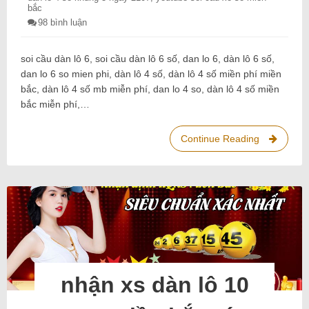
bắc
98 bình luận
ở
nhận
xs
dàn
soi cầu dàn lô 6, soi cầu dàn lô 6 số, dan lo 6, dàn lô 6 số,
lô
dan lo 6 so mien phi, dàn lô 4 số, dàn lô 4 số miền phí miền
4
con
bắc, dàn lô 4 số mb miễn phí, dan lo 4 so, dàn lô 4 số miền
miền
bắc miễn phí,…
bắc
víp
Continue Reading
nhận
xs
dàn
lô
4
con
miền
bắc
víp
nhận xs dàn lô 10