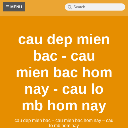
Skip
Search
S
MENU
to
for:
content
cau dep mien
bac - cau
mien bac hom
nay - cau lo
mb hom nay
cau dep mien bac – cau mien bac hom nay – cau
lo mb hom nay