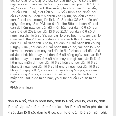
đề
,
soi cầu lô tô dàn lô 6 số
,
soi cau mb vip - 6 số vip hôm
nay
,
soi cầu miền bắc lô 6 số
,
Soi cầu miễn phí 101010 lô 6
số
,
Soi cầu Rồng Bạch Kim miễn phí chính xác 10 số đề
,
Soi cầu VIP 6 số
,
Soi Cầu VIP 6 Số Chính Xác Nhất
,
soi
cầu xs dàn lô 6 con mb chính xác uy tín
,
soi cầu xsmb 6
con lô
,
soi cau xsmb dàn lô 6 số
,
Soi cầu XSMB miễn phí
ngày hôm nay
,
Soi DÀN de 6 số miền Bắc
,
soi dàn đề
,
soi
dàn đề hôm nay
,
soi dàn đề miền bắc
,
soi dàn lô 6 số
,
soi
dàn lô 6 số 2021
,
soi dàn lô 6 số 2107
,
soi dàn lô 6 số 3
ngày
,
soi dàn lô 6 số 99
,
soi dàn lô 6 số bach thu
,
soi dàn lô
6 số bach thu 2nhay
,
soi dàn lô 6 số bach thu 3 mien
,
soi
dàn lô 6 số bach thu 3 ngay
,
soi dàn lô 6 số bach thu khung
5 ngay 2107
,
soi dàn lô 6 số bach thu xo so
,
soi dàn lô 6 số
bach thu xsmb hom nay
,
soi dàn lô 6 số chuan
,
soi dàn lô 6
số đẹp nhất hôm nay
,
soi dàn lô 6 số hàng ngày
,
soi dàn lô 6
số hom nay
,
soi dàn lô 6 số hôm nay con gì
,
soi dàn lô 6 số
hôm nay miễn phí
,
soi dàn lô 6 số kép vip
,
soi dàn lô 6 số
khung 2 ngày
,
soi dàn lô 6 số khung 3 ngày
,
soi dàn lô 6 số
khung 3 ngày 2107
,
soi dàn lô 6 số khung 5 ngày
,
soi dàn lô
6 số khung 7 ngày
,
soi dàn lô 6 số là gì
,
soi dàn lô 6 số là
mấy con
,
soi lo de mien bac
,
youtube soi cầu xổ số miền
bắc
85 bình luận
ở
nhận
xs
dàn
dàn lô 4 số, cầu lô hôm nay, dàn lô 6 số, cau lo, cau lô, dàn
lô
lô 4 số vip, dàn lô 4 số miền bắc, dàn lô 4 số miễn phí, dan lô
6
con
4 số, dàn lô 6 số, dan lo 6 so, dan lo 6, dàn lô 6 số miền phí,
miền