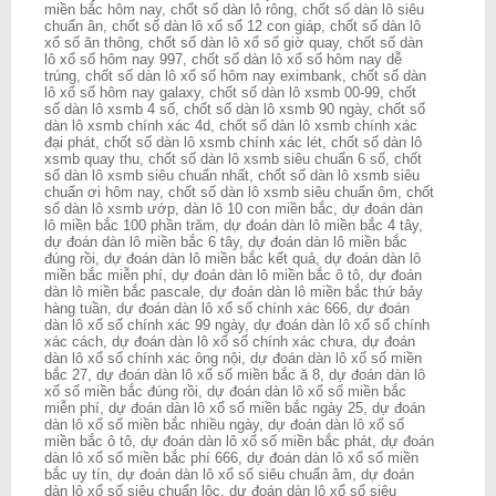
miền bắc hôm nay
,
chốt số dàn lô rông
,
chốt số dàn lô siêu
chuẩn ân
,
chốt số dàn lô xổ số 12 con giáp
,
chốt số dàn lô
xổ số ăn thông
,
chốt số dàn lô xổ số giờ quay
,
chốt số dàn
lô xổ số hôm nay 997
,
chốt số dàn lô xổ số hôm nay dễ
trúng
,
chốt số dàn lô xổ số hôm nay eximbank
,
chốt số dàn
lô xổ số hôm nay galaxy
,
chốt số dàn lô xsmb 00-99
,
chốt
số dàn lô xsmb 4 số
,
chốt số dàn lô xsmb 90 ngày
,
chốt số
dàn lô xsmb chính xác 4d
,
chốt số dàn lô xsmb chính xác
đại phát
,
chốt số dàn lô xsmb chính xác lét
,
chốt số dàn lô
xsmb quay thu
,
chốt số dàn lô xsmb siêu chuẩn 6 số
,
chốt
số dàn lô xsmb siêu chuẩn nhất
,
chốt số dàn lô xsmb siêu
chuẩn ơi hôm nay
,
chốt số dàn lô xsmb siêu chuẩn ôm
,
chốt
số dàn lô xsmb ướp
,
dàn lô 10 con miền bắc
,
dự đoán dàn
lô miền bắc 100 phần trăm
,
dự đoán dàn lô miền bắc 4 tây
,
dự đoán dàn lô miền bắc 6 tây
,
dự đoán dàn lô miền bắc
đúng rồi
,
dự đoán dàn lô miền bắc kết quả
,
dự đoán dàn lô
miền bắc miễn phí
,
dự đoán dàn lô miền bắc ô tô
,
dự đoán
dàn lô miền bắc pascale
,
dự đoán dàn lô miền bắc thứ bảy
hàng tuần
,
dự đoán dàn lô xổ số chính xác 666
,
dự đoán
dàn lô xổ số chính xác 99 ngày
,
dự đoán dàn lô xổ số chính
xác cách
,
dự đoán dàn lô xổ số chính xác chưa
,
dự đoán
dàn lô xổ số chính xác ông nội
,
dự đoán dàn lô xổ số miền
bắc 27
,
dự đoán dàn lô xổ số miền bắc ă 8
,
dự đoán dàn lô
xổ số miền bắc đúng rồi
,
dự đoán dàn lô xổ số miền bắc
miễn phí
,
dự đoán dàn lô xổ số miền bắc ngày 25
,
dự đoán
dàn lô xổ số miền bắc nhiều ngày
,
dự đoán dàn lô xổ số
miền bắc ô tô
,
dự đoán dàn lô xổ số miền bắc phát
,
dự đoán
dàn lô xổ số miền bắc phí 666
,
dự đoán dàn lô xổ số miền
bắc uy tín
,
dự đoán dàn lô xổ số siêu chuẩn âm
,
dự đoán
dàn lô xổ số siêu chuẩn lộc
,
dự đoán dàn lô xổ số siêu