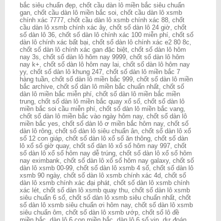
bắc siêu chuẩn đẹp
,
chốt cầu dàn lô miền bắc siêu chuẩn
gan
,
chốt cầu dàn lô miền bắc soi
,
chốt cầu dàn lô xsmb
chính xác 7777
,
chốt cầu dàn lô xsmb chính xác 88
,
chốt
cầu dàn lô xsmb chính xác ây
,
chốt số dàn lô 24 giờ
,
chốt
số dàn lô 36
,
chốt số dàn lô chính xác 100 miễn phí
,
chốt số
dàn lô chính xác bất bại
,
chốt số dàn lô chính xác e2 80 8c
,
chốt số dàn lô chính xác gan đặc biệt
,
chốt số dàn lô hôm
nay 3s
,
chốt số dàn lô hôm nay 9999
,
chốt số dàn lô hôm
nay k+
,
chốt số dàn lô hôm nay lai
,
chốt số dàn lô hôm nay
yy
,
chốt số dàn lô khung 247
,
chốt số dàn lô miền bắc 7
hàng tuần
,
chốt số dàn lô miền bắc 999
,
chốt số dàn lô miền
bắc archive
,
chốt số dàn lô miền bắc chuẩn nhất
,
chốt số
dàn lô miền bắc miễn phí
,
chốt số dàn lô miền bắc miền
trung
,
chốt số dàn lô miền bắc quay xổ số
,
chốt số dàn lô
miền bắc soi cầu miễn phí
,
chốt số dàn lô miền bắc vang
,
chốt số dàn lô miền bắc vào ngày hôm nay
,
chốt số dàn lô
miền bắc yes
,
chốt số dàn lô ơ miền bắc hôm nay
,
chốt số
dàn lô rông
,
chốt số dàn lô siêu chuẩn ân
,
chốt số dàn lô xổ
số 12 con giáp
,
chốt số dàn lô xổ số ăn thông
,
chốt số dàn
lô xổ số giờ quay
,
chốt số dàn lô xổ số hôm nay 997
,
chốt
số dàn lô xổ số hôm nay dễ trúng
,
chốt số dàn lô xổ số hôm
nay eximbank
,
chốt số dàn lô xổ số hôm nay galaxy
,
chốt số
dàn lô xsmb 00-99
,
chốt số dàn lô xsmb 4 số
,
chốt số dàn lô
xsmb 90 ngày
,
chốt số dàn lô xsmb chính xác 4d
,
chốt số
dàn lô xsmb chính xác đại phát
,
chốt số dàn lô xsmb chính
xác lét
,
chốt số dàn lô xsmb quay thu
,
chốt số dàn lô xsmb
siêu chuẩn 6 số
,
chốt số dàn lô xsmb siêu chuẩn nhất
,
chốt
số dàn lô xsmb siêu chuẩn ơi hôm nay
,
chốt số dàn lô xsmb
siêu chuẩn ôm
,
chốt số dàn lô xsmb ướp
,
chốt số lô đề
miền bắc
,
dàn lô 6 con miền bắc
,
dàn lô 6 số vip
,
dự đoán