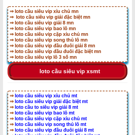
⇒
loto cầu siêu vip xỉu chủ mn
⇒
loto cầu siêu vip giải đặc biệt mn
⇒
loto cầu siêu vip giải 8 mn
⇒
loto cầu siêu vip bao lô mn
⇒
loto cầu siêu vip cặp xỉu chủ mn
⇒
loto cầu siêu vip song thủ lô mn
⇒
loto cầu siêu vip đầu đuôi giải 8 mn
⇒
loto cầu siêu vip đầu đuôi đặc biệt mn
⇒
loto cầu siêu vip lô 3 số mn
loto cầu siêu vip xsmt
⇒
loto cầu siêu vip xỉu chủ mt
⇒
loto cầu siêu vip giải đặc biệt mt
⇒
loto cầu to siêu vip giải 8 mt
⇒
loto cầu siêu vip bao lô mt
⇒
loto cầu siêu vip cặp xỉu chủ mt
⇒
loto cầu siêu vip song thủ lô mt
⇒
loto cầu siêu vip đầu đuôi giải 8 mt