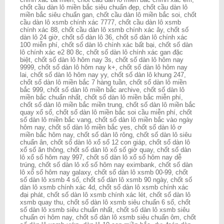
chốt cầu dàn lô miền bắc siêu chuẩn đẹp
,
chốt cầu dàn lô
miền bắc siêu chuẩn gan
,
chốt cầu dàn lô miền bắc soi
,
chốt
cầu dàn lô xsmb chính xác 7777
,
chốt cầu dàn lô xsmb
chính xác 88
,
chốt cầu dàn lô xsmb chính xác ây
,
chốt số
dàn lô 24 giờ
,
chốt số dàn lô 36
,
chốt số dàn lô chính xác
100 miễn phí
,
chốt số dàn lô chính xác bất bại
,
chốt số dàn
lô chính xác e2 80 8c
,
chốt số dàn lô chính xác gan đặc
biệt
,
chốt số dàn lô hôm nay 3s
,
chốt số dàn lô hôm nay
9999
,
chốt số dàn lô hôm nay k+
,
chốt số dàn lô hôm nay
lai
,
chốt số dàn lô hôm nay yy
,
chốt số dàn lô khung 247
,
chốt số dàn lô miền bắc 7 hàng tuần
,
chốt số dàn lô miền
bắc 999
,
chốt số dàn lô miền bắc archive
,
chốt số dàn lô
miền bắc chuẩn nhất
,
chốt số dàn lô miền bắc miễn phí
,
chốt số dàn lô miền bắc miền trung
,
chốt số dàn lô miền bắc
quay xổ số
,
chốt số dàn lô miền bắc soi cầu miễn phí
,
chốt
số dàn lô miền bắc vang
,
chốt số dàn lô miền bắc vào ngày
hôm nay
,
chốt số dàn lô miền bắc yes
,
chốt số dàn lô ơ
miền bắc hôm nay
,
chốt số dàn lô rông
,
chốt số dàn lô siêu
chuẩn ân
,
chốt số dàn lô xổ số 12 con giáp
,
chốt số dàn lô
xổ số ăn thông
,
chốt số dàn lô xổ số giờ quay
,
chốt số dàn
lô xổ số hôm nay 997
,
chốt số dàn lô xổ số hôm nay dễ
trúng
,
chốt số dàn lô xổ số hôm nay eximbank
,
chốt số dàn
lô xổ số hôm nay galaxy
,
chốt số dàn lô xsmb 00-99
,
chốt
số dàn lô xsmb 4 số
,
chốt số dàn lô xsmb 90 ngày
,
chốt số
dàn lô xsmb chính xác 4d
,
chốt số dàn lô xsmb chính xác
đại phát
,
chốt số dàn lô xsmb chính xác lét
,
chốt số dàn lô
xsmb quay thu
,
chốt số dàn lô xsmb siêu chuẩn 6 số
,
chốt
số dàn lô xsmb siêu chuẩn nhất
,
chốt số dàn lô xsmb siêu
chuẩn ơi hôm nay
,
chốt số dàn lô xsmb siêu chuẩn ôm
,
chốt