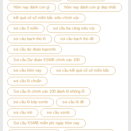
Hôm nay đánh con gì
hôm nay đánh con gì đẹp nhất
kết quả xổ số miền bắc siêu chính xác
soi cầu 3 miền
soi cầu ba càng siêu víp
soi cầu bạch thủ lô
soi cầu bạch thủ đề
soi cầu dự đoán kqxsmb
Soi cầu Dự đoán XSMB chính xác 100
soi cầu hôm nay
soi cầu kết quả xổ số miền bắc
soi cầu lô chuẩn
Soi cầu lô chính xác 100 đánh lô không lỗ
soi cầu lô kép xsmb
soi cầu lô đề
soi cầu mb
soi cầu xsmb
Soi cầu XSMB miễn phí ngày hôm nay