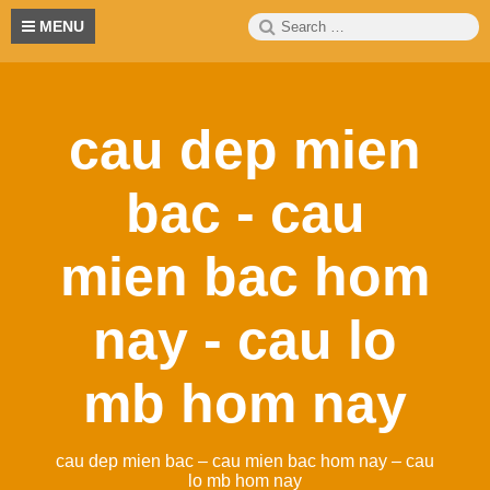
Skip
Search
S
MENU
to
for:
content
cau dep mien
bac - cau
mien bac hom
nay - cau lo
mb hom nay
cau dep mien bac – cau mien bac hom nay – cau
lo mb hom nay