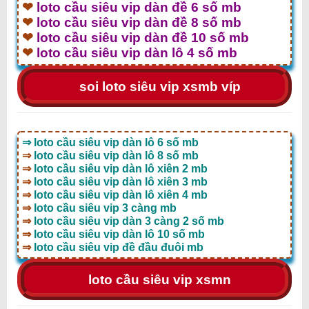
❤
loto cầu siêu vip dàn đề 6 số mb
❤
loto cầu siêu vip dàn đề 8 số mb
❤
loto cầu siêu vip dàn đề 10 số mb
❤
loto cầu siêu vip dàn lô 4 số mb
soi loto siêu vip xsmb víp
⇒
loto cầu siêu vip dàn lô 6 số mb
⇒
loto cầu siêu vip dàn lô 8 số mb
⇒
loto cầu siêu vip dàn lô xiên 2 mb
⇒
loto cầu siêu vip dàn lô xiên 3 mb
⇒
loto cầu siêu vip dàn lô xiên 4 mb
⇒
loto cầu siêu vip 3 càng mb
⇒
loto cầu siêu vip dàn 3 càng 2 số mb
⇒
loto cầu siêu vip dàn lô 10 số mb
⇒
loto cầu siêu vip đề đầu đuôi mb
loto cầu siêu vip xsmn