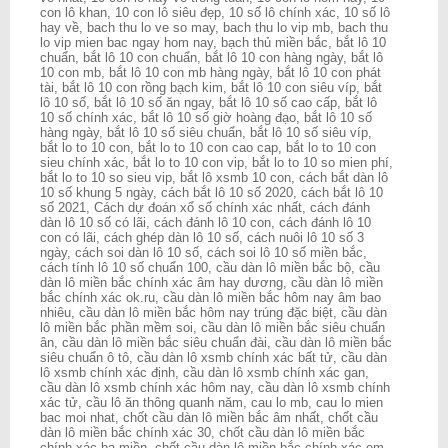
con lô khan
,
10 con lô siêu đẹp
,
10 số lô chính xác
,
10 số lô
hay về
,
bach thu lo ve so may
,
bach thu lo vip mb
,
bach thu
lo vip mien bac ngay hom nay
,
bạch thủ miền bắc
,
bắt lô 10
chuẩn
,
bắt lô 10 con chuẩn
,
bắt lô 10 con hàng ngày
,
bắt lô
10 con mb
,
bắt lô 10 con mb hàng ngày
,
bắt lô 10 con phát
tài
,
bắt lô 10 con rồng bạch kim
,
bắt lô 10 con siêu víp
,
bắt
lô 10 số
,
bắt lô 10 số ăn ngay
,
bắt lô 10 số cao cấp
,
bắt lô
10 số chính xác
,
bắt lô 10 số giờ hoàng đạo
,
bắt lô 10 số
hàng ngày
,
bắt lô 10 số siêu chuẩn
,
bắt lô 10 số siêu víp
,
bắt lo to 10 con
,
bắt lo to 10 con cao cap
,
bắt lo to 10 con
sieu chính xác
,
bắt lo to 10 con vip
,
bắt lo to 10 so mien phí
,
bắt lo to 10 so sieu vip
,
bắt lô xsmb 10 con
,
cách bắt dàn lô
10 số khung 5 ngày
,
cách bắt lô 10 số 2020
,
cách bắt lô 10
số 2021
,
Cách dự đoán xổ số chính xác nhất
,
cách đánh
dàn lô 10 số có lãi
,
cách đánh lô 10 con
,
cách đánh lô 10
con có lãi
,
cách ghép dàn lô 10 số
,
cách nuôi lô 10 số 3
ngày
,
cách soi dàn lô 10 số
,
cách soi lô 10 số miền bắc
,
cách tính lô 10 số chuẩn 100
,
cầu dàn lô miền bắc bộ
,
cầu
dàn lô miền bắc chính xác âm hay dương
,
cầu dàn lô miền
bắc chính xác ok.ru
,
cầu dàn lô miền bắc hôm nay âm bao
nhiêu
,
cầu dàn lô miền bắc hôm nay trúng đặc biệt
,
cầu dàn
lô miền bắc phần mềm soi
,
cầu dàn lô miền bắc siêu chuẩn
ân
,
cầu dàn lô miền bắc siêu chuẩn đài
,
cầu dàn lô miền bắc
siêu chuẩn ô tô
,
cầu dàn lô xsmb chính xác bất tử
,
cầu dàn
lô xsmb chính xác định
,
cầu dàn lô xsmb chính xác gan
,
cầu dàn lô xsmb chính xác hôm nay
,
cầu dàn lô xsmb chính
xác tử
,
cầu lô ăn thông quanh năm
,
cau lo mb
,
cau lo mien
bac moi nhat
,
chốt cầu dàn lô miền bắc âm nhất
,
chốt cầu
dàn lô miền bắc chính xác 30
,
chốt cầu dàn lô miền bắc
chính xác ba miền
,
chốt cầu dàn lô miền bắc chính xác em
,