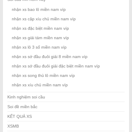
nhận xs bao lô miền nam víp
nhận xs cặp xíu chủ miền nam víp
nhận xs đặc biệt miền nam víp
nhận xs giải tám miền nam víp
nhận xs lô 3 số miền nam víp
nhận xs sớ đầu đuôi giải 8 miền nam víp
nhận xs sớ đầu đuôi giải đặc biệt miền nam víp
nhận xs song thủ lô miền nam víp
nhận xs xíu chủ miền nam víp
Kinh nghiệm soi cầu
Soi đề miền bắc
KẾT QUẢ XS
XSMB