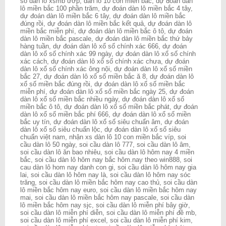
số dàn lô xsmb ướp
,
dàn lô 10 con miền bắc
,
dự đoán dàn
lô miền bắc 100 phần trăm
,
dự đoán dàn lô miền bắc 4 tây
,
dự đoán dàn lô miền bắc 6 tây
,
dự đoán dàn lô miền bắc
đúng rồi
,
dự đoán dàn lô miền bắc kết quả
,
dự đoán dàn lô
miền bắc miễn phí
,
dự đoán dàn lô miền bắc ô tô
,
dự đoán
dàn lô miền bắc pascale
,
dự đoán dàn lô miền bắc thứ bảy
hàng tuần
,
dự đoán dàn lô xổ số chính xác 666
,
dự đoán
dàn lô xổ số chính xác 99 ngày
,
dự đoán dàn lô xổ số chính
xác cách
,
dự đoán dàn lô xổ số chính xác chưa
,
dự đoán
dàn lô xổ số chính xác ông nội
,
dự đoán dàn lô xổ số miền
bắc 27
,
dự đoán dàn lô xổ số miền bắc ă 8
,
dự đoán dàn lô
xổ số miền bắc đúng rồi
,
dự đoán dàn lô xổ số miền bắc
miễn phí
,
dự đoán dàn lô xổ số miền bắc ngày 25
,
dự đoán
dàn lô xổ số miền bắc nhiều ngày
,
dự đoán dàn lô xổ số
miền bắc ô tô
,
dự đoán dàn lô xổ số miền bắc phát
,
dự đoán
dàn lô xổ số miền bắc phí 666
,
dự đoán dàn lô xổ số miền
bắc uy tín
,
dự đoán dàn lô xổ số siêu chuẩn âm
,
dự đoán
dàn lô xổ số siêu chuẩn lộc
,
dự đoán dàn lô xổ số siêu
chuẩn việt nam
,
nhận xs dàn lô 10 con miền bắc víp
,
soi
cầu dàn lô 50 ngày
,
soi cầu dàn lô 777
,
soi cầu dàn lô âm
,
soi cầu dàn lô ăn bao nhiêu
,
soi cầu dàn lô hôm nay 4 miền
bắc
,
soi cầu dàn lô hôm nay bắc hôm.nay theo win888
,
soi
cau dàn lô hom nay danh con gi
,
soi cầu dàn lô hôm nay gia
lai
,
soi cầu dàn lô hôm nay là
,
soi cầu dàn lô hôm nay sóc
trăng
,
soi cầu dàn lô miền bắc hôm nay cao thủ
,
soi cầu dàn
lô miền bắc hôm nay euro
,
soi cầu dàn lô miền bắc hôm nay
mai
,
soi cầu dàn lô miền bắc hôm nay pascale
,
soi cầu dàn
lô miền bắc hôm nay sjc
,
soi cầu dàn lô miễn phí bây giờ
,
soi cầu dàn lô miễn phí diễn
,
soi cầu dàn lô miễn phí đề mb
,
soi cầu dàn lô miễn phí excel
,
soi cầu dàn lô miễn phí kim
,