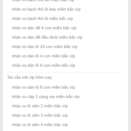
nhận xs bạch thủ lô kép miền bắc víp
nhận xs bạch thủ lô miền bắc víp
nhận xs dàn đề 4 con miền bắc víp
nhận xs dàn đề đầu đuôi miền bắc víp
nhận xs dàn lô 10 con miền bắc víp
nhận xs dàn lô 4 con miền bắc víp
nhận xs dàn lô 6 con miền bắc víp
Soi cầu mb vip hôm nay
nhận xs dàn lô 8 con miền bắc víp
nhận xs cặp 3 càng víp miền bắc víp
nhận xs lô xiên 2 miền bắc víp
nhận xs lô xiên 3 miền bắc víp
nhận xs lô xiên 4 miền bắc víp