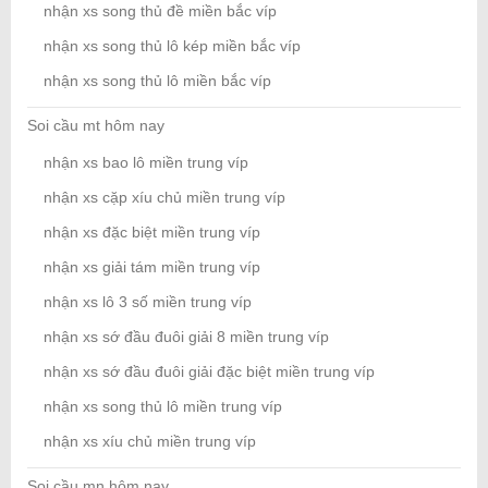
nhận xs song thủ đề miền bắc víp
nhận xs song thủ lô kép miền bắc víp
nhận xs song thủ lô miền bắc víp
Soi cầu mt hôm nay
nhận xs bao lô miền trung víp
nhận xs cặp xíu chủ miền trung víp
nhận xs đặc biệt miền trung víp
nhận xs giải tám miền trung víp
nhận xs lô 3 số miền trung víp
nhận xs sớ đầu đuôi giải 8 miền trung víp
nhận xs sớ đầu đuôi giải đặc biệt miền trung víp
nhận xs song thủ lô miền trung víp
nhận xs xíu chủ miền trung víp
Soi cầu mn hôm nay