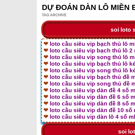
DỰ ĐOÁN DÀN LÔ MIỀN 
TAG ARCHIVE
soi loto
❤
loto cầu siêu vip bạch thủ lô 
❤
loto cầu siêu vip bạch thủ lô 
❤
loto cầu siêu vip song thủ lô 
❤
loto cầu siêu vip bạch thủ lô 
❤
loto cầu siêu vip song thủ lô 
❤
loto cầu siêu vip bạch thủ đề 
❤
loto cầu siêu vip song thủ đề 
❤
loto cầu siêu vip dàn đề 4 số 
❤
loto cầu siêu vip dàn đề 6 số 
❤
loto cầu siêu vip dàn đề 8 số 
❤
loto cầu siêu vip dàn đề 10 số
❤
loto cầu siêu vip dàn lô 4 số m
soi lo