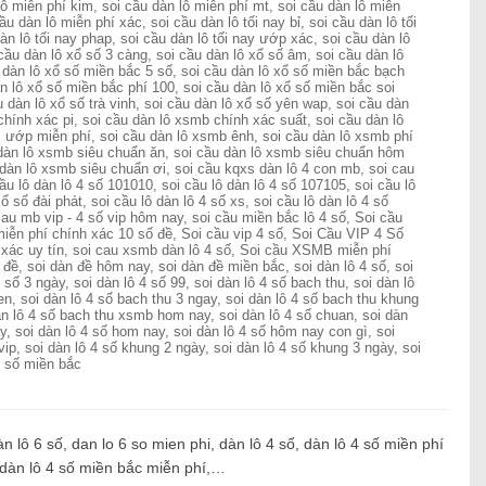
lô miễn phí kim
,
soi cầu dàn lô miễn phí mt
,
soi cầu dàn lô miễn
cầu dàn lô miễn phí xác
,
soi cầu dàn lô tối nay bỉ
,
soi cầu dàn lô tối
àn lô tối nay phap
,
soi cầu dàn lô tối nay ướp xác
,
soi cầu dàn lô
cầu dàn lô xổ số 3 càng
,
soi cầu dàn lô xổ số âm
,
soi cầu dàn lô
 dàn lô xổ số miền bắc 5 số
,
soi cầu dàn lô xổ số miền bắc bạch
n lô xổ số miền bắc phí 100
,
soi cầu dàn lô xổ số miền bắc soi
u dàn lô xổ số trà vinh
,
soi cầu dàn lô xổ số yên wap
,
soi cầu dàn
chính xác pi
,
soi cầu dàn lô xsmb chính xác suất
,
soi cầu dàn lô
c ướp miễn phí
,
soi cầu dàn lô xsmb ênh
,
soi cầu dàn lô xsmb phí
dàn lô xsmb siêu chuẩn ăn
,
soi cầu dàn lô xsmb siêu chuẩn hôm
 dàn lô xsmb siêu chuẩn ơi
,
soi cầu kqxs dàn lô 4 con mb
,
soi cau
cầu lô dàn lô 4 số 101010
,
soi cầu lô dàn lô 4 số 107105
,
soi cầu lô
xổ số đài phát
,
soi cầu lô dàn lô 4 số xs
,
soi cầu lô dàn lô 4 số
cau mb vip - 4 số vip hôm nay
,
soi cầu miền bắc lô 4 số
,
Soi cầu
iễn phí chính xác 10 số đề
,
Soi cầu vip 4 số
,
Soi Cầu VIP 4 Số
xác uy tín
,
soi cau xsmb dàn lô 4 số
,
Soi cầu XSMB miễn phí
 đề
,
soi dàn đề hôm nay
,
soi dàn đề miền bắc
,
soi dàn lô 4 số
,
soi
4 số 3 ngày
,
soi dàn lô 4 số 99
,
soi dàn lô 4 số bach thu
,
soi dàn lô
en
,
soi dàn lô 4 số bach thu 3 ngay
,
soi dàn lô 4 số bach thu khung
àn lô 4 số bach thu xsmb hom nay
,
soi dàn lô 4 số chuan
,
soi dàn
ày
,
soi dàn lô 4 số hom nay
,
soi dàn lô 4 số hôm nay con gì
,
soi
vip
,
soi dàn lô 4 số khung 2 ngày
,
soi dàn lô 4 số khung 3 ngày
,
soi
ổ số miền bắc
àn lô 6 số, dan lo 6 so mien phi, dàn lô 4 số, dàn lô 4 số miền phí
 dàn lô 4 số miền bắc miễn phí,…