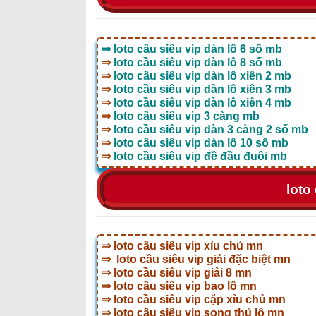
⇒
loto cầu siêu vip dàn lô 6 số mb
⇒
loto cầu siêu vip dàn lô 8 số mb
⇒
loto cầu siêu vip dàn lô xiên 2 mb
⇒
loto cầu siêu vip dàn lô xiên 3 mb
⇒
loto cầu siêu vip dàn lô xiên 4 mb
⇒
loto cầu siêu vip 3 càng mb
⇒
loto cầu siêu vip dàn 3 càng 2 số mb
⇒
loto cầu siêu vip dàn lô 10 số mb
⇒
loto cầu siêu vip đề đầu đuôi mb
loto
⇒
loto cầu siêu vip xỉu chủ mn
⇒
loto cầu siêu vip giải đặc biệt mn
⇒
loto cầu siêu vip giải 8 mn
⇒
loto cầu siêu vip bao lô mn
⇒
loto cầu siêu vip cặp xỉu chủ mn
⇒
loto cầu siêu vip song thủ lô mn