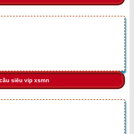
 cầu siêu vip xsmn