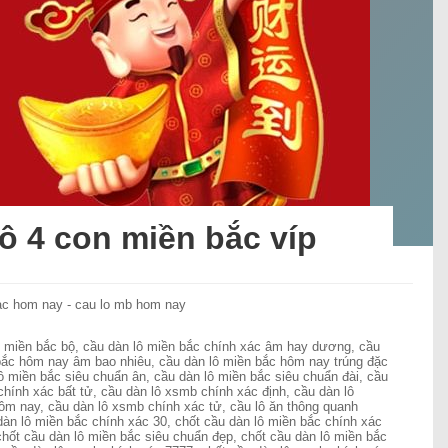
ô 4 con miền bắc víp
ac hom nay - cau lo mb hom nay
ô miền bắc bộ
,
cầu dàn lô miền bắc chính xác âm hay dương
,
cầu
bắc hôm nay âm bao nhiêu
,
cầu dàn lô miền bắc hôm nay trúng đặc
ô miền bắc siêu chuẩn ân
,
cầu dàn lô miền bắc siêu chuẩn đài
,
cầu
chính xác bất tử
,
cầu dàn lô xsmb chính xác định
,
cầu dàn lô
hôm nay
,
cầu dàn lô xsmb chính xác tử
,
cầu lô ăn thông quanh
dàn lô miền bắc chính xác 30
,
chốt cầu dàn lô miền bắc chính xác
chốt cầu dàn lô miền bắc siêu chuẩn đẹp
,
chốt cầu dàn lô miền bắc