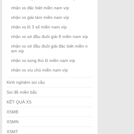
nhận xs đặc biệt miền nam víp
nhận xs giải tám miền nam víp
nhận xs lô 3 số miền nam víp
nhận xs sớ đầu đuôi giải 8 miền nam víp
nhận xs sớ đầu đuôi giải đặc biệt miền n
am víp
nhận xs song thủ lô miền nam víp
nhận xs xíu chủ miền nam víp
Kinh nghiệm soi cầu
Soi đề miền bắc
KẾT QUẢ XS
XSMB
XSMN
XSMT