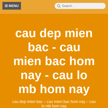
Skip
Search
S
MENU
to
for:
content
cau dep mien
bac - cau
mien bac hom
nay - cau lo
mb hom nay
cau dep mien bac – cau mien bac hom nay – cau
lo mb hom nay