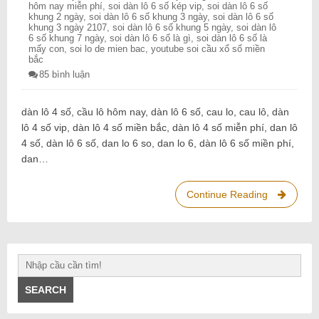
hôm nay miễn phí
,
soi dàn lô 6 số kép vip
,
soi dàn lô 6 số
khung 2 ngày
,
soi dàn lô 6 số khung 3 ngày
,
soi dàn lô 6 số
khung 3 ngày 2107
,
soi dàn lô 6 số khung 5 ngày
,
soi dàn lô
6 số khung 7 ngày
,
soi dàn lô 6 số là gì
,
soi dàn lô 6 số là
mấy con
,
soi lo de mien bac
,
youtube soi cầu xổ số miền
bắc
85 bình luận
ở
nhận
xs
dàn
dàn lô 4 số, cầu lô hôm nay, dàn lô 6 số, cau lo, cau lô, dàn
lô
lô 4 số vip, dàn lô 4 số miền bắc, dàn lô 4 số miễn phí, dan lô
6
con
4 số, dàn lô 6 số, dan lo 6 so, dan lo 6, dàn lô 6 số miền phí,
miền
dan…
bắc
víp
Continue Reading
nhận
xs
dàn
lô
6
con
miền
SEARCH
bắc