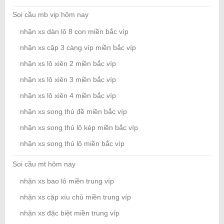
Soi cầu mb vip hôm nay
nhận xs dàn lô 8 con miền bắc víp
nhận xs cặp 3 càng víp miền bắc víp
nhận xs lô xiên 2 miền bắc víp
nhận xs lô xiên 3 miền bắc víp
nhận xs lô xiên 4 miền bắc víp
nhận xs song thủ đề miền bắc víp
nhận xs song thủ lô kép miền bắc víp
nhận xs song thủ lô miền bắc víp
Soi cầu mt hôm nay
nhận xs bao lô miền trung víp
nhận xs cặp xíu chủ miền trung víp
nhận xs đặc biệt miền trung víp