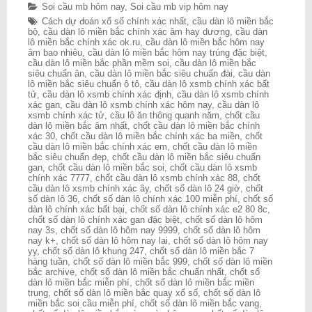
Categories:
Soi cầu mb hôm nay
,
Soi cầu mb vip hôm nay
Tags:
Cách dự đoán xổ số chính xác nhất
,
cầu dàn lô miền bắc
bộ
,
cầu dàn lô miền bắc chính xác âm hay dương
,
cầu dàn
lô miền bắc chính xác ok.ru
,
cầu dàn lô miền bắc hôm nay
âm bao nhiêu
,
cầu dàn lô miền bắc hôm nay trúng đặc biệt
,
cầu dàn lô miền bắc phần mềm soi
,
cầu dàn lô miền bắc
siêu chuẩn ân
,
cầu dàn lô miền bắc siêu chuẩn đài
,
cầu dàn
lô miền bắc siêu chuẩn ô tô
,
cầu dàn lô xsmb chính xác bất
tử
,
cầu dàn lô xsmb chính xác định
,
cầu dàn lô xsmb chính
xác gan
,
cầu dàn lô xsmb chính xác hôm nay
,
cầu dàn lô
xsmb chính xác tử
,
cầu lô ăn thông quanh năm
,
chốt cầu
dàn lô miền bắc âm nhất
,
chốt cầu dàn lô miền bắc chính
xác 30
,
chốt cầu dàn lô miền bắc chính xác ba miền
,
chốt
cầu dàn lô miền bắc chính xác em
,
chốt cầu dàn lô miền
bắc siêu chuẩn đẹp
,
chốt cầu dàn lô miền bắc siêu chuẩn
gan
,
chốt cầu dàn lô miền bắc soi
,
chốt cầu dàn lô xsmb
chính xác 7777
,
chốt cầu dàn lô xsmb chính xác 88
,
chốt
cầu dàn lô xsmb chính xác ây
,
chốt số dàn lô 24 giờ
,
chốt
số dàn lô 36
,
chốt số dàn lô chính xác 100 miễn phí
,
chốt số
dàn lô chính xác bất bại
,
chốt số dàn lô chính xác e2 80 8c
,
chốt số dàn lô chính xác gan đặc biệt
,
chốt số dàn lô hôm
nay 3s
,
chốt số dàn lô hôm nay 9999
,
chốt số dàn lô hôm
nay k+
,
chốt số dàn lô hôm nay lai
,
chốt số dàn lô hôm nay
yy
,
chốt số dàn lô khung 247
,
chốt số dàn lô miền bắc 7
hàng tuần
,
chốt số dàn lô miền bắc 999
,
chốt số dàn lô miền
bắc archive
,
chốt số dàn lô miền bắc chuẩn nhất
,
chốt số
dàn lô miền bắc miễn phí
,
chốt số dàn lô miền bắc miền
trung
,
chốt số dàn lô miền bắc quay xổ số
,
chốt số dàn lô
miền bắc soi cầu miễn phí
,
chốt số dàn lô miền bắc vang
,