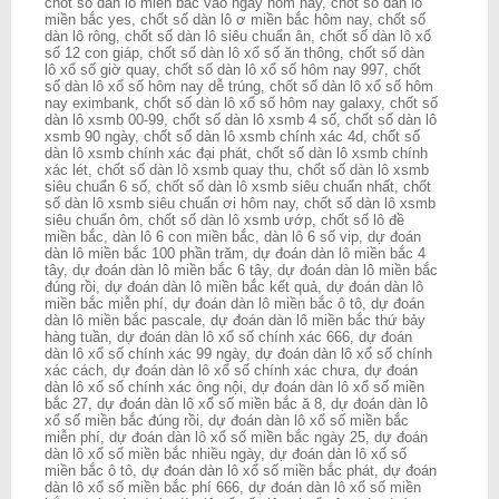
chốt số dàn lô miền bắc vào ngày hôm nay
,
chốt số dàn lô
miền bắc yes
,
chốt số dàn lô ơ miền bắc hôm nay
,
chốt số
dàn lô rông
,
chốt số dàn lô siêu chuẩn ân
,
chốt số dàn lô xổ
số 12 con giáp
,
chốt số dàn lô xổ số ăn thông
,
chốt số dàn
lô xổ số giờ quay
,
chốt số dàn lô xổ số hôm nay 997
,
chốt
số dàn lô xổ số hôm nay dễ trúng
,
chốt số dàn lô xổ số hôm
nay eximbank
,
chốt số dàn lô xổ số hôm nay galaxy
,
chốt số
dàn lô xsmb 00-99
,
chốt số dàn lô xsmb 4 số
,
chốt số dàn lô
xsmb 90 ngày
,
chốt số dàn lô xsmb chính xác 4d
,
chốt số
dàn lô xsmb chính xác đại phát
,
chốt số dàn lô xsmb chính
xác lét
,
chốt số dàn lô xsmb quay thu
,
chốt số dàn lô xsmb
siêu chuẩn 6 số
,
chốt số dàn lô xsmb siêu chuẩn nhất
,
chốt
số dàn lô xsmb siêu chuẩn ơi hôm nay
,
chốt số dàn lô xsmb
siêu chuẩn ôm
,
chốt số dàn lô xsmb ướp
,
chốt số lô đề
miền bắc
,
dàn lô 6 con miền bắc
,
dàn lô 6 số vip
,
dự đoán
dàn lô miền bắc 100 phần trăm
,
dự đoán dàn lô miền bắc 4
tây
,
dự đoán dàn lô miền bắc 6 tây
,
dự đoán dàn lô miền bắc
đúng rồi
,
dự đoán dàn lô miền bắc kết quả
,
dự đoán dàn lô
miền bắc miễn phí
,
dự đoán dàn lô miền bắc ô tô
,
dự đoán
dàn lô miền bắc pascale
,
dự đoán dàn lô miền bắc thứ bảy
hàng tuần
,
dự đoán dàn lô xổ số chính xác 666
,
dự đoán
dàn lô xổ số chính xác 99 ngày
,
dự đoán dàn lô xổ số chính
xác cách
,
dự đoán dàn lô xổ số chính xác chưa
,
dự đoán
dàn lô xổ số chính xác ông nội
,
dự đoán dàn lô xổ số miền
bắc 27
,
dự đoán dàn lô xổ số miền bắc ă 8
,
dự đoán dàn lô
xổ số miền bắc đúng rồi
,
dự đoán dàn lô xổ số miền bắc
miễn phí
,
dự đoán dàn lô xổ số miền bắc ngày 25
,
dự đoán
dàn lô xổ số miền bắc nhiều ngày
,
dự đoán dàn lô xổ số
miền bắc ô tô
,
dự đoán dàn lô xổ số miền bắc phát
,
dự đoán
dàn lô xổ số miền bắc phí 666
,
dự đoán dàn lô xổ số miền