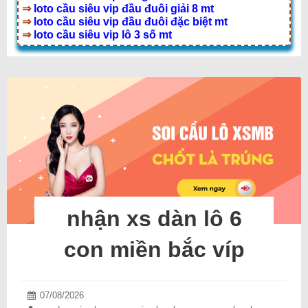
⇒
loto cầu siêu vip đầu đuôi giải 8 mt
⇒
loto cầu siêu vip đầu đuôi đặc biệt mt
⇒
loto cầu siêu vip lô 3 số mt
nhận xs dàn lô 6
con miền bắc víp
Posted
07/08/2026
07/08/2026
on: