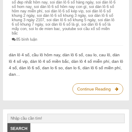
số đẹp nhất hôm nay
,
soi dàn lô 6 số hàng ngày
,
soi dàn lô 6
số hom nay
,
soi dàn lô 6 số hôm nay con gì
,
soi dàn lô 6 số
hôm nay miễn phí
,
soi dàn lô 6 số kép vip
,
soi dàn lô 6 số
khung 2 ngày
,
soi dàn lô 6 số khung 3 ngày
,
soi dàn lô 6 số
khung 3 ngày 2107
,
soi dàn lô 6 số khung 5 ngày
,
soi dàn lô
6 số khung 7 ngày
,
soi dàn lô 6 số là gì
,
soi dàn lô 6 số là
mấy con
,
soi lo de mien bac
,
youtube soi cầu xổ số miền
bắc
85 bình luận
ở
nhận
xs
dàn
dàn lô 4 số, cầu lô hôm nay, dàn lô 6 số, cau lo, cau lô, dàn
lô
lô 4 số vip, dàn lô 4 số miền bắc, dàn lô 4 số miễn phí, dan lô
6
con
4 số, dàn lô 6 số, dan lo 6 so, dan lo 6, dàn lô 6 số miền phí,
miền
dan…
bắc
víp
Continue Reading
nhận
xs
dàn
lô
6
con
miền
SEARCH