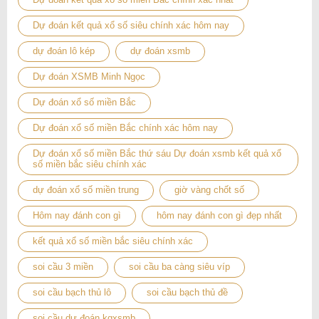
Dự đoán kết quả xổ số siêu chính xác hôm nay
dự đoán lô kép
dự đoán xsmb
Dự đoán XSMB Minh Ngọc
Dự đoán xổ số miền Bắc
Dự đoán xổ số miền Bắc chính xác hôm nay
Dự đoán xổ số miền Bắc thứ sáu Dự đoán xsmb kết quả xổ
số miền bắc siêu chính xác
dự đoán xổ số miền trung
giờ vàng chốt số
Hôm nay đánh con gì
hôm nay đánh con gì đẹp nhất
kết quả xổ số miền bắc siêu chính xác
soi cầu 3 miền
soi cầu ba càng siêu víp
soi cầu bạch thủ lô
soi cầu bạch thủ đề
soi cầu dự đoán kqxsmb