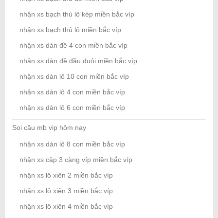
nhận xs bạch thủ lô kép miền bắc víp
nhận xs bạch thủ lô miền bắc víp
nhận xs dàn đề 4 con miền bắc víp
nhận xs dàn đề đầu đuôi miền bắc víp
nhận xs dàn lô 10 con miền bắc víp
nhận xs dàn lô 4 con miền bắc víp
nhận xs dàn lô 6 con miền bắc víp
Soi cầu mb vip hôm nay
nhận xs dàn lô 8 con miền bắc víp
nhận xs cặp 3 càng víp miền bắc víp
nhận xs lô xiên 2 miền bắc víp
nhận xs lô xiên 3 miền bắc víp
nhận xs lô xiên 4 miền bắc víp