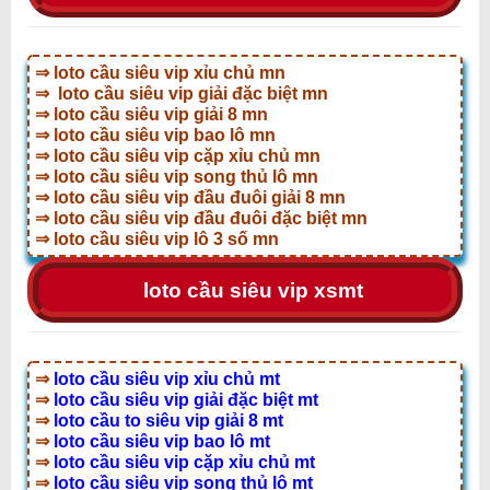
⇒
loto cầu siêu vip xỉu chủ mn
⇒
loto cầu siêu vip giải đặc biệt mn
⇒
loto cầu siêu vip giải 8 mn
⇒
loto cầu siêu vip bao lô mn
⇒
loto cầu siêu vip cặp xỉu chủ mn
⇒
loto cầu siêu vip song thủ lô mn
⇒
loto cầu siêu vip đầu đuôi giải 8 mn
⇒
loto cầu siêu vip đầu đuôi đặc biệt mn
⇒
loto cầu siêu vip lô 3 số mn
loto cầu siêu vip xsmt
⇒
loto cầu siêu vip xỉu chủ mt
⇒
loto cầu siêu vip giải đặc biệt mt
⇒
loto cầu to siêu vip giải 8 mt
⇒
loto cầu siêu vip bao lô mt
⇒
loto cầu siêu vip cặp xỉu chủ mt
⇒
loto cầu siêu vip song thủ lô mt