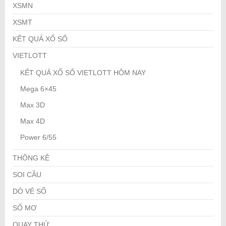
XSMN
XSMT
KẾT QUẢ XỔ SỐ
VIETLOTT
KẾT QUẢ XỔ SỐ VIETLOTT HÔM NAY
Mega 6×45
Max 3D
Max 4D
Power 6/55
THỐNG KÊ
SOI CẦU
DÒ VÉ SỐ
SỔ MƠ
QUAY THỬ