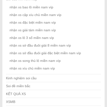
nhận xs bao lô miền nam víp
nhận xs cặp xíu chủ miền nam víp
nhận xs đặc biệt miền nam víp
nhận xs giải tám miền nam víp
nhận xs lô 3 số miền nam víp
nhận xs sớ đầu đuôi giải 8 miền nam víp
nhận xs sớ đầu đuôi giải đặc biệt miền nam víp
nhận xs song thủ lô miền nam víp
nhận xs xíu chủ miền nam víp
Kinh nghiệm soi cầu
Soi đề miền bắc
KẾT QUẢ XS
XSMB