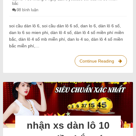
bắc
98 bình luận
ở
nhận
xs
dàn
soi cầu dàn lô 6, soi cầu dàn lô 6 số, dan lo 6, dàn lô 6 số,
lô
dan lo 6 so mien phi, dàn lô 4 số, dàn lô 4 số miền phí miền
4
con
bắc, dàn lô 4 số mb miễn phí, dan lo 4 so, dàn lô 4 số miền
miền
bắc miễn phí,…
bắc
víp
Continue Reading
nhận
xs
dàn
lô
4
con
miền
bắc
víp
nhận xs dàn lô 10