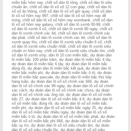
miền bắc hôm nay
,
chốt số dàn lô rông
,
chốt số dàn lô siêu
chuẩn ân
,
chốt số dàn lô xổ số 12 con giáp
,
chốt số dàn lô
xổ số ăn thông
,
chốt số dàn lô xổ số giờ quay
,
chốt số dàn
lô xổ số hôm nay 997
,
chốt số dàn lô xổ số hôm nay dễ
trúng
,
chốt số dàn lô xổ số hôm nay eximbank
,
chốt số dàn
lô xổ số hôm nay galaxy
,
chốt số dàn lô xsmb 00-99
,
chốt
số dàn lô xsmb 4 số
,
chốt số dàn lô xsmb 90 ngày
,
chốt số
dàn lô xsmb chính xác 4d
,
chốt số dàn lô xsmb chính xác
đại phát
,
chốt số dàn lô xsmb chính xác lét
,
chốt số dàn lô
xsmb quay thu
,
chốt số dàn lô xsmb siêu chuẩn 6 số
,
chốt
số dàn lô xsmb siêu chuẩn nhất
,
chốt số dàn lô xsmb siêu
chuẩn ơi hôm nay
,
chốt số dàn lô xsmb siêu chuẩn ôm
,
chốt
số dàn lô xsmb ướp
,
dàn lô 10 con miền bắc
,
dự đoán dàn
lô miền bắc 100 phần trăm
,
dự đoán dàn lô miền bắc 4 tây
,
dự đoán dàn lô miền bắc 6 tây
,
dự đoán dàn lô miền bắc
đúng rồi
,
dự đoán dàn lô miền bắc kết quả
,
dự đoán dàn lô
miền bắc miễn phí
,
dự đoán dàn lô miền bắc ô tô
,
dự đoán
dàn lô miền bắc pascale
,
dự đoán dàn lô miền bắc thứ bảy
hàng tuần
,
dự đoán dàn lô xổ số chính xác 666
,
dự đoán
dàn lô xổ số chính xác 99 ngày
,
dự đoán dàn lô xổ số chính
xác cách
,
dự đoán dàn lô xổ số chính xác chưa
,
dự đoán
dàn lô xổ số chính xác ông nội
,
dự đoán dàn lô xổ số miền
bắc 27
,
dự đoán dàn lô xổ số miền bắc ă 8
,
dự đoán dàn lô
xổ số miền bắc đúng rồi
,
dự đoán dàn lô xổ số miền bắc
miễn phí
,
dự đoán dàn lô xổ số miền bắc ngày 25
,
dự đoán
dàn lô xổ số miền bắc nhiều ngày
,
dự đoán dàn lô xổ số
miền bắc ô tô
,
dự đoán dàn lô xổ số miền bắc phát
,
dự đoán
dàn lô xổ số miền bắc phí 666
,
dự đoán dàn lô xổ số miền
bắc uy tín
,
dự đoán dàn lô xổ số siêu chuẩn âm
,
dự đoán
dàn lô xổ số siêu chuẩn lộc
,
dự đoán dàn lô xổ số siêu