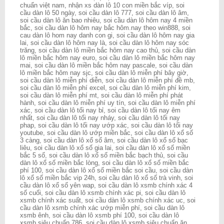
chuẩn việt nam
,
nhận xs dàn lô 10 con miền bắc víp
,
soi
cầu dàn lô 50 ngày
,
soi cầu dàn lô 777
,
soi cầu dàn lô âm
,
soi cầu dàn lô ăn bao nhiêu
,
soi cầu dàn lô hôm nay 4 miền
bắc
,
soi cầu dàn lô hôm nay bắc hôm.nay theo win888
,
soi
cau dàn lô hom nay danh con gi
,
soi cầu dàn lô hôm nay gia
lai
,
soi cầu dàn lô hôm nay là
,
soi cầu dàn lô hôm nay sóc
trăng
,
soi cầu dàn lô miền bắc hôm nay cao thủ
,
soi cầu dàn
lô miền bắc hôm nay euro
,
soi cầu dàn lô miền bắc hôm nay
mai
,
soi cầu dàn lô miền bắc hôm nay pascale
,
soi cầu dàn
lô miền bắc hôm nay sjc
,
soi cầu dàn lô miễn phí bây giờ
,
soi cầu dàn lô miễn phí diễn
,
soi cầu dàn lô miễn phí đề mb
,
soi cầu dàn lô miễn phí excel
,
soi cầu dàn lô miễn phí kim
,
soi cầu dàn lô miễn phí mt
,
soi cầu dàn lô miễn phí phát
hành
,
soi cầu dàn lô miễn phí uy tín
,
soi cầu dàn lô miễn phí
xác
,
soi cầu dàn lô tối nay bỉ
,
soi cầu dàn lô tối nay êm
nhất
,
soi cầu dàn lô tối nay nháy
,
soi cầu dàn lô tối nay
phap
,
soi cầu dàn lô tối nay ướp xác
,
soi cầu dàn lô tối nay
youtube
,
soi cầu dàn lô ướp miền bắc
,
soi cầu dàn lô xổ số
3 càng
,
soi cầu dàn lô xổ số âm
,
soi cầu dàn lô xổ số bạc
liêu
,
soi cầu dàn lô xổ số gia lai
,
soi cầu dàn lô xổ số miền
bắc 5 số
,
soi cầu dàn lô xổ số miền bắc bạch thủ
,
soi cầu
dàn lô xổ số miền bắc lòng
,
soi cầu dàn lô xổ số miền bắc
phí 100
,
soi cầu dàn lô xổ số miền bắc soi cầu
,
soi cầu dàn
lô xổ số miền bắc vip 24h
,
soi cầu dàn lô xổ số trà vinh
,
soi
cầu dàn lô xổ số yên wap
,
soi cầu dàn lô xsmb chính xác 4
số cuối
,
soi cầu dàn lô xsmb chính xác pi
,
soi cầu dàn lô
xsmb chính xác suất
,
soi cầu dàn lô xsmb chính xác uc
,
soi
cầu dàn lô xsmb chính xác ướp miễn phí
,
soi cầu dàn lô
xsmb ênh
,
soi cầu dàn lô xsmb phí 100
,
soi cầu dàn lô
xsmb siêu chuẩn 786
,
soi cầu dàn lô xsmb siêu chuẩn ăn
,