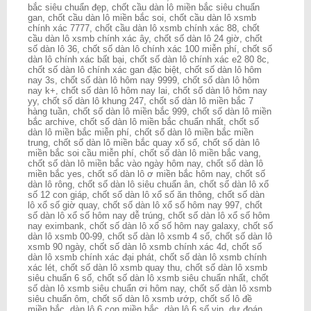
bắc siêu chuẩn đẹp
,
chốt cầu dàn lô miền bắc siêu chuẩn
gan
,
chốt cầu dàn lô miền bắc soi
,
chốt cầu dàn lô xsmb
chính xác 7777
,
chốt cầu dàn lô xsmb chính xác 88
,
chốt
cầu dàn lô xsmb chính xác ây
,
chốt số dàn lô 24 giờ
,
chốt
số dàn lô 36
,
chốt số dàn lô chính xác 100 miễn phí
,
chốt số
dàn lô chính xác bất bại
,
chốt số dàn lô chính xác e2 80 8c
,
chốt số dàn lô chính xác gan đặc biệt
,
chốt số dàn lô hôm
nay 3s
,
chốt số dàn lô hôm nay 9999
,
chốt số dàn lô hôm
nay k+
,
chốt số dàn lô hôm nay lai
,
chốt số dàn lô hôm nay
yy
,
chốt số dàn lô khung 247
,
chốt số dàn lô miền bắc 7
hàng tuần
,
chốt số dàn lô miền bắc 999
,
chốt số dàn lô miền
bắc archive
,
chốt số dàn lô miền bắc chuẩn nhất
,
chốt số
dàn lô miền bắc miễn phí
,
chốt số dàn lô miền bắc miền
trung
,
chốt số dàn lô miền bắc quay xổ số
,
chốt số dàn lô
miền bắc soi cầu miễn phí
,
chốt số dàn lô miền bắc vang
,
chốt số dàn lô miền bắc vào ngày hôm nay
,
chốt số dàn lô
miền bắc yes
,
chốt số dàn lô ơ miền bắc hôm nay
,
chốt số
dàn lô rông
,
chốt số dàn lô siêu chuẩn ân
,
chốt số dàn lô xổ
số 12 con giáp
,
chốt số dàn lô xổ số ăn thông
,
chốt số dàn
lô xổ số giờ quay
,
chốt số dàn lô xổ số hôm nay 997
,
chốt
số dàn lô xổ số hôm nay dễ trúng
,
chốt số dàn lô xổ số hôm
nay eximbank
,
chốt số dàn lô xổ số hôm nay galaxy
,
chốt số
dàn lô xsmb 00-99
,
chốt số dàn lô xsmb 4 số
,
chốt số dàn lô
xsmb 90 ngày
,
chốt số dàn lô xsmb chính xác 4d
,
chốt số
dàn lô xsmb chính xác đại phát
,
chốt số dàn lô xsmb chính
xác lét
,
chốt số dàn lô xsmb quay thu
,
chốt số dàn lô xsmb
siêu chuẩn 6 số
,
chốt số dàn lô xsmb siêu chuẩn nhất
,
chốt
số dàn lô xsmb siêu chuẩn ơi hôm nay
,
chốt số dàn lô xsmb
siêu chuẩn ôm
,
chốt số dàn lô xsmb ướp
,
chốt số lô đề
miền bắc
,
dàn lô 6 con miền bắc
,
dàn lô 6 số vip
,
dự đoán