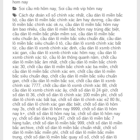
hom nay
Categories:
Soi cầu mb hôm nay
,
Soi cầu mb vip hôm nay
Tags:
Cách dự đoán xổ số chính xác nhất
,
cầu dàn lô miền bắc
bộ
,
cầu dàn lô miền bắc chính xác âm hay dương
,
cầu dàn
lô miền bắc chính xác ok.ru
,
cầu dàn lô miền bắc hôm nay
âm bao nhiêu
,
cầu dàn lô miền bắc hôm nay trúng đặc biệt
,
cầu dàn lô miền bắc phần mềm soi
,
cầu dàn lô miền bắc
siêu chuẩn ân
,
cầu dàn lô miền bắc siêu chuẩn đài
,
cầu dàn
lô miền bắc siêu chuẩn ô tô
,
cầu dàn lô xsmb chính xác bất
tử
,
cầu dàn lô xsmb chính xác định
,
cầu dàn lô xsmb chính
xác gan
,
cầu dàn lô xsmb chính xác hôm nay
,
cầu dàn lô
xsmb chính xác tử
,
cầu lô ăn thông quanh năm
,
chốt cầu
dàn lô miền bắc âm nhất
,
chốt cầu dàn lô miền bắc chính
xác 30
,
chốt cầu dàn lô miền bắc chính xác ba miền
,
chốt
cầu dàn lô miền bắc chính xác em
,
chốt cầu dàn lô miền
bắc siêu chuẩn đẹp
,
chốt cầu dàn lô miền bắc siêu chuẩn
gan
,
chốt cầu dàn lô miền bắc soi
,
chốt cầu dàn lô xsmb
chính xác 7777
,
chốt cầu dàn lô xsmb chính xác 88
,
chốt
cầu dàn lô xsmb chính xác ây
,
chốt số dàn lô 24 giờ
,
chốt
số dàn lô 36
,
chốt số dàn lô chính xác 100 miễn phí
,
chốt số
dàn lô chính xác bất bại
,
chốt số dàn lô chính xác e2 80 8c
,
chốt số dàn lô chính xác gan đặc biệt
,
chốt số dàn lô hôm
nay 3s
,
chốt số dàn lô hôm nay 9999
,
chốt số dàn lô hôm
nay k+
,
chốt số dàn lô hôm nay lai
,
chốt số dàn lô hôm nay
yy
,
chốt số dàn lô khung 247
,
chốt số dàn lô miền bắc 7
hàng tuần
,
chốt số dàn lô miền bắc 999
,
chốt số dàn lô miền
bắc archive
,
chốt số dàn lô miền bắc chuẩn nhất
,
chốt số
dàn lô miền bắc miễn phí
,
chốt số dàn lô miền bắc miền
trung
,
chốt số dàn lô miền bắc quay xổ số
,
chốt số dàn lô