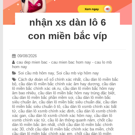
nhận xs dàn lô 6
con miền bắc víp
Posted
09/08/2026
09/08/2026
on:
Author:
cau dep mien bac - cau mien bac hom nay - cau lo mb
hom nay
Categories:
Soi cầu mb hôm nay
,
Soi cầu mb vip hôm nay
Tags:
Cách dự đoán xổ số chính xác nhất
,
cầu dàn lô miền bắc
bộ
,
cầu dàn lô miền bắc chính xác âm hay dương
,
cầu dàn
lô miền bắc chính xác ok.ru
,
cầu dàn lô miền bắc hôm nay
âm bao nhiêu
,
cầu dàn lô miền bắc hôm nay trúng đặc biệt
,
cầu dàn lô miền bắc phần mềm soi
,
cầu dàn lô miền bắc
siêu chuẩn ân
,
cầu dàn lô miền bắc siêu chuẩn đài
,
cầu dàn
lô miền bắc siêu chuẩn ô tô
,
cầu dàn lô xsmb chính xác bất
tử
,
cầu dàn lô xsmb chính xác định
,
cầu dàn lô xsmb chính
xác gan
,
cầu dàn lô xsmb chính xác hôm nay
,
cầu dàn lô
xsmb chính xác tử
,
cầu lô ăn thông quanh năm
,
chốt cầu
dàn lô miền bắc âm nhất
,
chốt cầu dàn lô miền bắc chính
xác 30
,
chốt cầu dàn lô miền bắc chính xác ba miền
,
chốt
cầu dàn lô miền bắc chính xác em
,
chốt cầu dàn lô miền