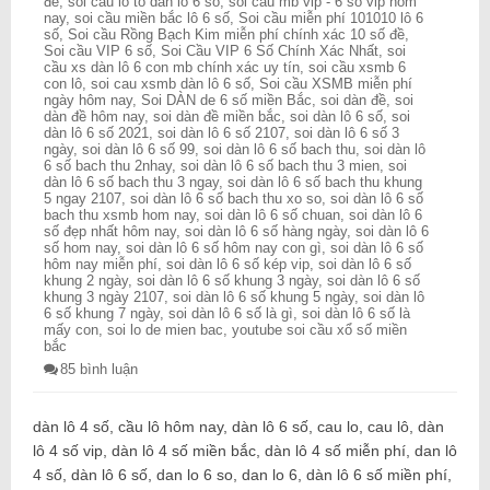
đề
,
soi cầu lô tô dàn lô 6 số
,
soi cau mb vip - 6 số vip hôm
nay
,
soi cầu miền bắc lô 6 số
,
Soi cầu miễn phí 101010 lô 6
số
,
Soi cầu Rồng Bạch Kim miễn phí chính xác 10 số đề
,
Soi cầu VIP 6 số
,
Soi Cầu VIP 6 Số Chính Xác Nhất
,
soi
cầu xs dàn lô 6 con mb chính xác uy tín
,
soi cầu xsmb 6
con lô
,
soi cau xsmb dàn lô 6 số
,
Soi cầu XSMB miễn phí
ngày hôm nay
,
Soi DÀN de 6 số miền Bắc
,
soi dàn đề
,
soi
dàn đề hôm nay
,
soi dàn đề miền bắc
,
soi dàn lô 6 số
,
soi
dàn lô 6 số 2021
,
soi dàn lô 6 số 2107
,
soi dàn lô 6 số 3
ngày
,
soi dàn lô 6 số 99
,
soi dàn lô 6 số bach thu
,
soi dàn lô
6 số bach thu 2nhay
,
soi dàn lô 6 số bach thu 3 mien
,
soi
dàn lô 6 số bach thu 3 ngay
,
soi dàn lô 6 số bach thu khung
5 ngay 2107
,
soi dàn lô 6 số bach thu xo so
,
soi dàn lô 6 số
bach thu xsmb hom nay
,
soi dàn lô 6 số chuan
,
soi dàn lô 6
số đẹp nhất hôm nay
,
soi dàn lô 6 số hàng ngày
,
soi dàn lô 6
số hom nay
,
soi dàn lô 6 số hôm nay con gì
,
soi dàn lô 6 số
hôm nay miễn phí
,
soi dàn lô 6 số kép vip
,
soi dàn lô 6 số
khung 2 ngày
,
soi dàn lô 6 số khung 3 ngày
,
soi dàn lô 6 số
khung 3 ngày 2107
,
soi dàn lô 6 số khung 5 ngày
,
soi dàn lô
6 số khung 7 ngày
,
soi dàn lô 6 số là gì
,
soi dàn lô 6 số là
mấy con
,
soi lo de mien bac
,
youtube soi cầu xổ số miền
bắc
85 bình luận
ở
nhận
xs
dàn
dàn lô 4 số, cầu lô hôm nay, dàn lô 6 số, cau lo, cau lô, dàn
lô
lô 4 số vip, dàn lô 4 số miền bắc, dàn lô 4 số miễn phí, dan lô
6
con
4 số, dàn lô 6 số, dan lo 6 so, dan lo 6, dàn lô 6 số miền phí,
miền