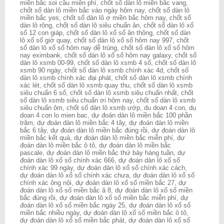
miền bắc soi cầu miễn phí
,
chốt số dàn lô miền bắc vang
,
chốt số dàn lô miền bắc vào ngày hôm nay
,
chốt số dàn lô
miền bắc yes
,
chốt số dàn lô ơ miền bắc hôm nay
,
chốt số
dàn lô rông
,
chốt số dàn lô siêu chuẩn ân
,
chốt số dàn lô xổ
số 12 con giáp
,
chốt số dàn lô xổ số ăn thông
,
chốt số dàn
lô xổ số giờ quay
,
chốt số dàn lô xổ số hôm nay 997
,
chốt
số dàn lô xổ số hôm nay dễ trúng
,
chốt số dàn lô xổ số hôm
nay eximbank
,
chốt số dàn lô xổ số hôm nay galaxy
,
chốt số
dàn lô xsmb 00-99
,
chốt số dàn lô xsmb 4 số
,
chốt số dàn lô
xsmb 90 ngày
,
chốt số dàn lô xsmb chính xác 4d
,
chốt số
dàn lô xsmb chính xác đại phát
,
chốt số dàn lô xsmb chính
xác lét
,
chốt số dàn lô xsmb quay thu
,
chốt số dàn lô xsmb
siêu chuẩn 6 số
,
chốt số dàn lô xsmb siêu chuẩn nhất
,
chốt
số dàn lô xsmb siêu chuẩn ơi hôm nay
,
chốt số dàn lô xsmb
siêu chuẩn ôm
,
chốt số dàn lô xsmb ướp
,
du doan 4 con
,
du
doan 4 con lo mien bac
,
dự đoán dàn lô miền bắc 100 phần
trăm
,
dự đoán dàn lô miền bắc 4 tây
,
dự đoán dàn lô miền
bắc 6 tây
,
dự đoán dàn lô miền bắc đúng rồi
,
dự đoán dàn lô
miền bắc kết quả
,
dự đoán dàn lô miền bắc miễn phí
,
dự
đoán dàn lô miền bắc ô tô
,
dự đoán dàn lô miền bắc
pascale
,
dự đoán dàn lô miền bắc thứ bảy hàng tuần
,
dự
đoán dàn lô xổ số chính xác 666
,
dự đoán dàn lô xổ số
chính xác 99 ngày
,
dự đoán dàn lô xổ số chính xác cách
,
dự đoán dàn lô xổ số chính xác chưa
,
dự đoán dàn lô xổ số
chính xác ông nội
,
dự đoán dàn lô xổ số miền bắc 27
,
dự
đoán dàn lô xổ số miền bắc ă 8
,
dự đoán dàn lô xổ số miền
bắc đúng rồi
,
dự đoán dàn lô xổ số miền bắc miễn phí
,
dự
đoán dàn lô xổ số miền bắc ngày 25
,
dự đoán dàn lô xổ số
miền bắc nhiều ngày
,
dự đoán dàn lô xổ số miền bắc ô tô
,
dự đoán dàn lô xổ số miền bắc phát
,
dự đoán dàn lô xổ số