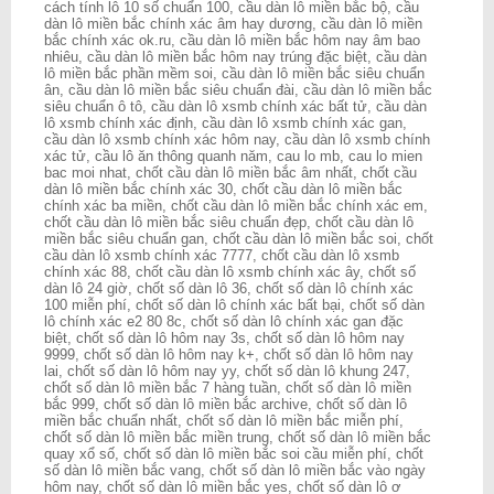
cách tính lô 10 số chuẩn 100
,
cầu dàn lô miền bắc bộ
,
cầu
dàn lô miền bắc chính xác âm hay dương
,
cầu dàn lô miền
bắc chính xác ok.ru
,
cầu dàn lô miền bắc hôm nay âm bao
nhiêu
,
cầu dàn lô miền bắc hôm nay trúng đặc biệt
,
cầu dàn
lô miền bắc phần mềm soi
,
cầu dàn lô miền bắc siêu chuẩn
ân
,
cầu dàn lô miền bắc siêu chuẩn đài
,
cầu dàn lô miền bắc
siêu chuẩn ô tô
,
cầu dàn lô xsmb chính xác bất tử
,
cầu dàn
lô xsmb chính xác định
,
cầu dàn lô xsmb chính xác gan
,
cầu dàn lô xsmb chính xác hôm nay
,
cầu dàn lô xsmb chính
xác tử
,
cầu lô ăn thông quanh năm
,
cau lo mb
,
cau lo mien
bac moi nhat
,
chốt cầu dàn lô miền bắc âm nhất
,
chốt cầu
dàn lô miền bắc chính xác 30
,
chốt cầu dàn lô miền bắc
chính xác ba miền
,
chốt cầu dàn lô miền bắc chính xác em
,
chốt cầu dàn lô miền bắc siêu chuẩn đẹp
,
chốt cầu dàn lô
miền bắc siêu chuẩn gan
,
chốt cầu dàn lô miền bắc soi
,
chốt
cầu dàn lô xsmb chính xác 7777
,
chốt cầu dàn lô xsmb
chính xác 88
,
chốt cầu dàn lô xsmb chính xác ây
,
chốt số
dàn lô 24 giờ
,
chốt số dàn lô 36
,
chốt số dàn lô chính xác
100 miễn phí
,
chốt số dàn lô chính xác bất bại
,
chốt số dàn
lô chính xác e2 80 8c
,
chốt số dàn lô chính xác gan đặc
biệt
,
chốt số dàn lô hôm nay 3s
,
chốt số dàn lô hôm nay
9999
,
chốt số dàn lô hôm nay k+
,
chốt số dàn lô hôm nay
lai
,
chốt số dàn lô hôm nay yy
,
chốt số dàn lô khung 247
,
chốt số dàn lô miền bắc 7 hàng tuần
,
chốt số dàn lô miền
bắc 999
,
chốt số dàn lô miền bắc archive
,
chốt số dàn lô
miền bắc chuẩn nhất
,
chốt số dàn lô miền bắc miễn phí
,
chốt số dàn lô miền bắc miền trung
,
chốt số dàn lô miền bắc
quay xổ số
,
chốt số dàn lô miền bắc soi cầu miễn phí
,
chốt
số dàn lô miền bắc vang
,
chốt số dàn lô miền bắc vào ngày
hôm nay
,
chốt số dàn lô miền bắc yes
,
chốt số dàn lô ơ