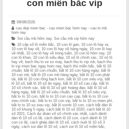
con miền bắc víp
Posted
09/08/2026
09/08/2026
on:
Author:
cau dep mien bac - cau mien bac hom nay - cau lo mb
hom nay
Categories:
Soi cầu mb hôm nay
,
Soi cầu mb vip hôm nay
Tags:
10 cặp số lô miền bắc
,
10 con lô gan
,
10 con lô hay ra
,
10 con lô hay về
,
10 con lô hay về hàng ngày
,
10 con lô hay
về nhất
,
10 con lô hay về trong tuần
,
10 con lô hôm nay
,
10
con lô khan
,
10 con lô siêu đẹp
,
10 số lô chính xác
,
10 số lô
hay về
,
bach thu lo ve so may
,
bach thu lo vip mb
,
bach thu
lo vip mien bac ngay hom nay
,
bạch thủ miền bắc
,
bắt lô 10
chuẩn
,
bắt lô 10 con chuẩn
,
bắt lô 10 con hàng ngày
,
bắt lô
10 con mb
,
bắt lô 10 con mb hàng ngày
,
bắt lô 10 con phát
tài
,
bắt lô 10 con rồng bạch kim
,
bắt lô 10 con siêu víp
,
bắt
lô 10 số
,
bắt lô 10 số ăn ngay
,
bắt lô 10 số cao cấp
,
bắt lô
10 số chính xác
,
bắt lô 10 số giờ hoàng đạo
,
bắt lô 10 số
hàng ngày
,
bắt lô 10 số siêu chuẩn
,
bắt lô 10 số siêu víp
,
bắt lo to 10 con
,
bắt lo to 10 con cao cap
,
bắt lo to 10 con
sieu chính xác
,
bắt lo to 10 con vip
,
bắt lo to 10 so mien phí
,
bắt lo to 10 so sieu vip
,
bắt lô xsmb 10 con
,
cách bắt dàn lô
10 số khung 5 ngày
,
cách bắt lô 10 số 2020
,
cách bắt lô 10
số 2021
,
Cách dự đoán xổ số chính xác nhất
,
cách đánh
dàn lô 10 số có lãi
,
cách đánh lô 10 con
,
cách đánh lô 10
con có lãi
,
cách ghép dàn lô 10 số
,
cách nuôi lô 10 số 3
ngày
,
cách soi dàn lô 10 số
,
cách soi lô 10 số miền bắc
,