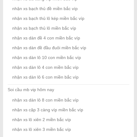
nhận xs bạch thủ đề miền bắc víp
nhận xs bạch thủ lô kép miền bắc víp
nhận xs bạch thủ lô miền bắc víp
nhận xs dàn đề 4 con miền bắc víp
nhận xs dàn đề đầu đuôi miền bắc víp
nhận xs dàn lô 10 con miền bắc víp
nhận xs dàn lô 4 con miền bắc víp
nhận xs dàn lô 6 con miền bắc víp
Soi cầu mb vip hôm nay
nhận xs dàn lô 8 con miền bắc víp
nhận xs cặp 3 càng víp miền bắc víp
nhận xs lô xiên 2 miền bắc víp
nhận xs lô xiên 3 miền bắc víp