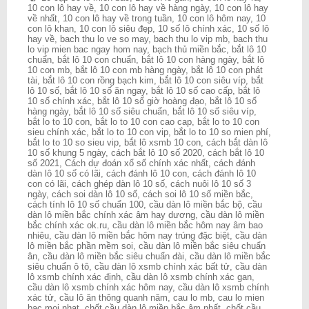
10 con lô hay về
,
10 con lô hay về hàng ngày
,
10 con lô hay
về nhất
,
10 con lô hay về trong tuần
,
10 con lô hôm nay
,
10
con lô khan
,
10 con lô siêu đẹp
,
10 số lô chính xác
,
10 số lô
hay về
,
bach thu lo ve so may
,
bach thu lo vip mb
,
bach thu
lo vip mien bac ngay hom nay
,
bạch thủ miền bắc
,
bắt lô 10
chuẩn
,
bắt lô 10 con chuẩn
,
bắt lô 10 con hàng ngày
,
bắt lô
10 con mb
,
bắt lô 10 con mb hàng ngày
,
bắt lô 10 con phát
tài
,
bắt lô 10 con rồng bạch kim
,
bắt lô 10 con siêu víp
,
bắt
lô 10 số
,
bắt lô 10 số ăn ngay
,
bắt lô 10 số cao cấp
,
bắt lô
10 số chính xác
,
bắt lô 10 số giờ hoàng đạo
,
bắt lô 10 số
hàng ngày
,
bắt lô 10 số siêu chuẩn
,
bắt lô 10 số siêu víp
,
bắt lo to 10 con
,
bắt lo to 10 con cao cap
,
bắt lo to 10 con
sieu chính xác
,
bắt lo to 10 con vip
,
bắt lo to 10 so mien phí
,
bắt lo to 10 so sieu vip
,
bắt lô xsmb 10 con
,
cách bắt dàn lô
10 số khung 5 ngày
,
cách bắt lô 10 số 2020
,
cách bắt lô 10
số 2021
,
Cách dự đoán xổ số chính xác nhất
,
cách đánh
dàn lô 10 số có lãi
,
cách đánh lô 10 con
,
cách đánh lô 10
con có lãi
,
cách ghép dàn lô 10 số
,
cách nuôi lô 10 số 3
ngày
,
cách soi dàn lô 10 số
,
cách soi lô 10 số miền bắc
,
cách tính lô 10 số chuẩn 100
,
cầu dàn lô miền bắc bộ
,
cầu
dàn lô miền bắc chính xác âm hay dương
,
cầu dàn lô miền
bắc chính xác ok.ru
,
cầu dàn lô miền bắc hôm nay âm bao
nhiêu
,
cầu dàn lô miền bắc hôm nay trúng đặc biệt
,
cầu dàn
lô miền bắc phần mềm soi
,
cầu dàn lô miền bắc siêu chuẩn
ân
,
cầu dàn lô miền bắc siêu chuẩn đài
,
cầu dàn lô miền bắc
siêu chuẩn ô tô
,
cầu dàn lô xsmb chính xác bất tử
,
cầu dàn
lô xsmb chính xác định
,
cầu dàn lô xsmb chính xác gan
,
cầu dàn lô xsmb chính xác hôm nay
,
cầu dàn lô xsmb chính
xác tử
,
cầu lô ăn thông quanh năm
,
cau lo mb
,
cau lo mien
bac moi nhat
,
chốt cầu dàn lô miền bắc âm nhất
,
chốt cầu