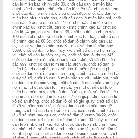
dàn lô miền bắc chính xác 30
,
chốt cầu dàn lô miền bắc
chính xác ba miền
,
chốt cầu dàn lô miền bắc chính xác em
,
chốt cầu dàn lô miền bắc siêu chuẩn đẹp
,
chốt cầu dàn lô
miền bắc siêu chuẩn gan
,
chốt cầu dàn lô miền bắc soi
,
chốt
cầu dàn lô xsmb chính xác 7777
,
chốt cầu dàn lô xsmb
chính xác 88
,
chốt cầu dàn lô xsmb chính xác ây
,
chốt số
dàn lô 24 giờ
,
chốt số dàn lô 36
,
chốt số dàn lô chính xác
100 miễn phí
,
chốt số dàn lô chính xác bất bại
,
chốt số dàn
lô chính xác e2 80 8c
,
chốt số dàn lô chính xác gan đặc
biệt
,
chốt số dàn lô hôm nay 3s
,
chốt số dàn lô hôm nay
9999
,
chốt số dàn lô hôm nay k+
,
chốt số dàn lô hôm nay
lai
,
chốt số dàn lô hôm nay yy
,
chốt số dàn lô khung 247
,
chốt số dàn lô miền bắc 7 hàng tuần
,
chốt số dàn lô miền
bắc 999
,
chốt số dàn lô miền bắc archive
,
chốt số dàn lô
miền bắc chuẩn nhất
,
chốt số dàn lô miền bắc miễn phí
,
chốt số dàn lô miền bắc miền trung
,
chốt số dàn lô miền bắc
quay xổ số
,
chốt số dàn lô miền bắc soi cầu miễn phí
,
chốt
số dàn lô miền bắc vang
,
chốt số dàn lô miền bắc vào ngày
hôm nay
,
chốt số dàn lô miền bắc yes
,
chốt số dàn lô ơ
miền bắc hôm nay
,
chốt số dàn lô rông
,
chốt số dàn lô siêu
chuẩn ân
,
chốt số dàn lô xổ số 12 con giáp
,
chốt số dàn lô
xổ số ăn thông
,
chốt số dàn lô xổ số giờ quay
,
chốt số dàn
lô xổ số hôm nay 997
,
chốt số dàn lô xổ số hôm nay dễ
trúng
,
chốt số dàn lô xổ số hôm nay eximbank
,
chốt số dàn
lô xổ số hôm nay galaxy
,
chốt số dàn lô xsmb 00-99
,
chốt
số dàn lô xsmb 4 số
,
chốt số dàn lô xsmb 90 ngày
,
chốt số
dàn lô xsmb chính xác 4d
,
chốt số dàn lô xsmb chính xác
đại phát
,
chốt số dàn lô xsmb chính xác lét
,
chốt số dàn lô
xsmb quay thu
,
chốt số dàn lô xsmb siêu chuẩn 6 số
,
chốt