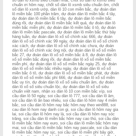
số dàn lô xsmb siêu chuẩn nhất
,
chốt số dàn lô xsmb siêu
chuẩn ơi hôm nay
,
chốt số dàn lô xsmb siêu chuẩn ôm
,
chốt
số dàn lô xsmb ướp
,
dàn lô 10 con miền bắc
,
dự đoán dàn
lô miền bắc 100 phần trăm
,
dự đoán dàn lô miền bắc 4 tây
,
dự đoán dàn lô miền bắc 6 tây
,
dự đoán dàn lô miền bắc
đúng rồi
,
dự đoán dàn lô miền bắc kết quả
,
dự đoán dàn lô
miền bắc miễn phí
,
dự đoán dàn lô miền bắc ô tô
,
dự đoán
dàn lô miền bắc pascale
,
dự đoán dàn lô miền bắc thứ bảy
hàng tuần
,
dự đoán dàn lô xổ số chính xác 666
,
dự đoán
dàn lô xổ số chính xác 99 ngày
,
dự đoán dàn lô xổ số chính
xác cách
,
dự đoán dàn lô xổ số chính xác chưa
,
dự đoán
dàn lô xổ số chính xác ông nội
,
dự đoán dàn lô xổ số miền
bắc 27
,
dự đoán dàn lô xổ số miền bắc ă 8
,
dự đoán dàn lô
xổ số miền bắc đúng rồi
,
dự đoán dàn lô xổ số miền bắc
miễn phí
,
dự đoán dàn lô xổ số miền bắc ngày 25
,
dự đoán
dàn lô xổ số miền bắc nhiều ngày
,
dự đoán dàn lô xổ số
miền bắc ô tô
,
dự đoán dàn lô xổ số miền bắc phát
,
dự đoán
dàn lô xổ số miền bắc phí 666
,
dự đoán dàn lô xổ số miền
bắc uy tín
,
dự đoán dàn lô xổ số siêu chuẩn âm
,
dự đoán
dàn lô xổ số siêu chuẩn lộc
,
dự đoán dàn lô xổ số siêu
chuẩn việt nam
,
nhận xs dàn lô 10 con miền bắc víp
,
soi
cầu dàn lô 50 ngày
,
soi cầu dàn lô 777
,
soi cầu dàn lô âm
,
soi cầu dàn lô ăn bao nhiêu
,
soi cầu dàn lô hôm nay 4 miền
bắc
,
soi cầu dàn lô hôm nay bắc hôm.nay theo win888
,
soi
cau dàn lô hom nay danh con gi
,
soi cầu dàn lô hôm nay gia
lai
,
soi cầu dàn lô hôm nay là
,
soi cầu dàn lô hôm nay sóc
trăng
,
soi cầu dàn lô miền bắc hôm nay cao thủ
,
soi cầu dàn
lô miền bắc hôm nay euro
,
soi cầu dàn lô miền bắc hôm nay
mai
,
soi cầu dàn lô miền bắc hôm nay pascale
,
soi cầu dàn
lô miền bắc hôm nay sjc
,
soi cầu dàn lô miễn phí bây giờ
,