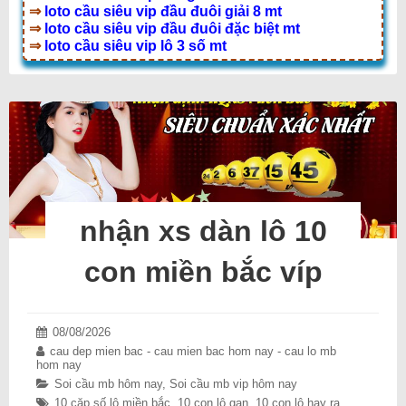
⇒
loto cầu siêu vip đầu đuôi giải 8 mt
⇒
loto cầu siêu vip đầu đuôi đặc biệt mt
⇒
loto cầu siêu vip lô 3 số mt
nhận xs dàn lô 10
con miền bắc víp
Posted
08/08/2026
08/08/2026
on:
Author:
cau dep mien bac - cau mien bac hom nay - cau lo mb
hom nay
Categories:
Soi cầu mb hôm nay
,
Soi cầu mb vip hôm nay
Tags:
10 cặp số lô miền bắc
,
10 con lô gan
,
10 con lô hay ra
,