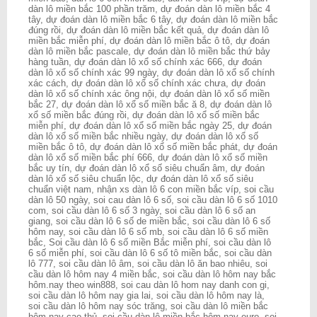
dàn lô miền bắc 100 phần trăm
,
dự đoán dàn lô miền bắc 4
tây
,
dự đoán dàn lô miền bắc 6 tây
,
dự đoán dàn lô miền bắc
đúng rồi
,
dự đoán dàn lô miền bắc kết quả
,
dự đoán dàn lô
miền bắc miễn phí
,
dự đoán dàn lô miền bắc ô tô
,
dự đoán
dàn lô miền bắc pascale
,
dự đoán dàn lô miền bắc thứ bảy
hàng tuần
,
dự đoán dàn lô xổ số chính xác 666
,
dự đoán
dàn lô xổ số chính xác 99 ngày
,
dự đoán dàn lô xổ số chính
xác cách
,
dự đoán dàn lô xổ số chính xác chưa
,
dự đoán
dàn lô xổ số chính xác ông nội
,
dự đoán dàn lô xổ số miền
bắc 27
,
dự đoán dàn lô xổ số miền bắc ă 8
,
dự đoán dàn lô
xổ số miền bắc đúng rồi
,
dự đoán dàn lô xổ số miền bắc
miễn phí
,
dự đoán dàn lô xổ số miền bắc ngày 25
,
dự đoán
dàn lô xổ số miền bắc nhiều ngày
,
dự đoán dàn lô xổ số
miền bắc ô tô
,
dự đoán dàn lô xổ số miền bắc phát
,
dự đoán
dàn lô xổ số miền bắc phí 666
,
dự đoán dàn lô xổ số miền
bắc uy tín
,
dự đoán dàn lô xổ số siêu chuẩn âm
,
dự đoán
dàn lô xổ số siêu chuẩn lộc
,
dự đoán dàn lô xổ số siêu
chuẩn việt nam
,
nhận xs dàn lô 6 con miền bắc víp
,
soi cầu
dàn lô 50 ngày
,
soi cau dàn lô 6 số
,
soi cầu dàn lô 6 số 1010
com
,
soi cầu dàn lô 6 số 3 ngày
,
soi cầu dàn lô 6 số an
giang
,
soi cầu dàn lô 6 số de miền bắc
,
soi cầu dàn lô 6 số
hôm nay
,
soi cầu dàn lô 6 số mb
,
soi cầu dàn lô 6 số miền
bắc
,
Soi cầu dàn lô 6 số miền Bắc miễn phí
,
soi cầu dàn lô
6 số miễn phí
,
soi cầu dàn lô 6 số tô miền bắc
,
soi cầu dàn
lô 777
,
soi cầu dàn lô âm
,
soi cầu dàn lô ăn bao nhiêu
,
soi
cầu dàn lô hôm nay 4 miền bắc
,
soi cầu dàn lô hôm nay bắc
hôm.nay theo win888
,
soi cau dàn lô hom nay danh con gi
,
soi cầu dàn lô hôm nay gia lai
,
soi cầu dàn lô hôm nay là
,
soi cầu dàn lô hôm nay sóc trăng
,
soi cầu dàn lô miền bắc
hôm nay cao thủ
,
soi cầu dàn lô miền bắc hôm nay euro
,
soi