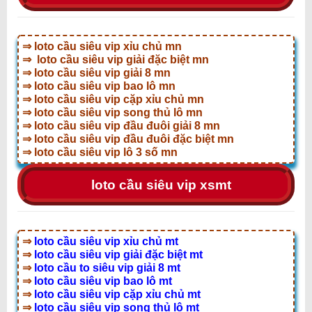
⇒
loto cầu siêu vip xỉu chủ mn
⇒
loto cầu siêu vip giải đặc biệt mn
⇒
loto cầu siêu vip giải 8 mn
⇒
loto cầu siêu vip bao lô mn
⇒
loto cầu siêu vip cặp xỉu chủ mn
⇒
loto cầu siêu vip song thủ lô mn
⇒
loto cầu siêu vip đầu đuôi giải 8 mn
⇒
loto cầu siêu vip đầu đuôi đặc biệt mn
⇒
loto cầu siêu vip lô 3 số mn
loto cầu siêu vip xsmt
⇒
loto cầu siêu vip xỉu chủ mt
⇒
loto cầu siêu vip giải đặc biệt mt
⇒
loto cầu to siêu vip giải 8 mt
⇒
loto cầu siêu vip bao lô mt
⇒
loto cầu siêu vip cặp xỉu chủ mt
⇒
loto cầu siêu vip song thủ lô mt