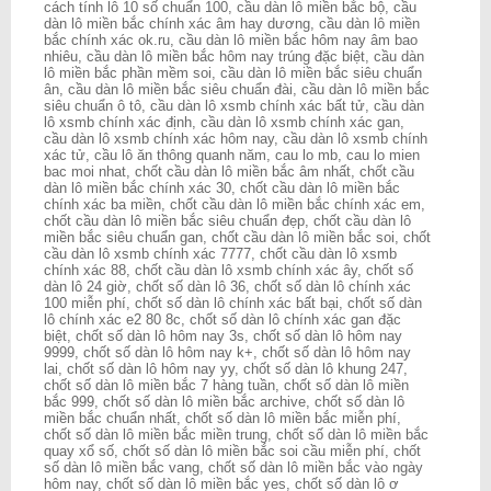
cách tính lô 10 số chuẩn 100
,
cầu dàn lô miền bắc bộ
,
cầu
dàn lô miền bắc chính xác âm hay dương
,
cầu dàn lô miền
bắc chính xác ok.ru
,
cầu dàn lô miền bắc hôm nay âm bao
nhiêu
,
cầu dàn lô miền bắc hôm nay trúng đặc biệt
,
cầu dàn
lô miền bắc phần mềm soi
,
cầu dàn lô miền bắc siêu chuẩn
ân
,
cầu dàn lô miền bắc siêu chuẩn đài
,
cầu dàn lô miền bắc
siêu chuẩn ô tô
,
cầu dàn lô xsmb chính xác bất tử
,
cầu dàn
lô xsmb chính xác định
,
cầu dàn lô xsmb chính xác gan
,
cầu dàn lô xsmb chính xác hôm nay
,
cầu dàn lô xsmb chính
xác tử
,
cầu lô ăn thông quanh năm
,
cau lo mb
,
cau lo mien
bac moi nhat
,
chốt cầu dàn lô miền bắc âm nhất
,
chốt cầu
dàn lô miền bắc chính xác 30
,
chốt cầu dàn lô miền bắc
chính xác ba miền
,
chốt cầu dàn lô miền bắc chính xác em
,
chốt cầu dàn lô miền bắc siêu chuẩn đẹp
,
chốt cầu dàn lô
miền bắc siêu chuẩn gan
,
chốt cầu dàn lô miền bắc soi
,
chốt
cầu dàn lô xsmb chính xác 7777
,
chốt cầu dàn lô xsmb
chính xác 88
,
chốt cầu dàn lô xsmb chính xác ây
,
chốt số
dàn lô 24 giờ
,
chốt số dàn lô 36
,
chốt số dàn lô chính xác
100 miễn phí
,
chốt số dàn lô chính xác bất bại
,
chốt số dàn
lô chính xác e2 80 8c
,
chốt số dàn lô chính xác gan đặc
biệt
,
chốt số dàn lô hôm nay 3s
,
chốt số dàn lô hôm nay
9999
,
chốt số dàn lô hôm nay k+
,
chốt số dàn lô hôm nay
lai
,
chốt số dàn lô hôm nay yy
,
chốt số dàn lô khung 247
,
chốt số dàn lô miền bắc 7 hàng tuần
,
chốt số dàn lô miền
bắc 999
,
chốt số dàn lô miền bắc archive
,
chốt số dàn lô
miền bắc chuẩn nhất
,
chốt số dàn lô miền bắc miễn phí
,
chốt số dàn lô miền bắc miền trung
,
chốt số dàn lô miền bắc
quay xổ số
,
chốt số dàn lô miền bắc soi cầu miễn phí
,
chốt
số dàn lô miền bắc vang
,
chốt số dàn lô miền bắc vào ngày
hôm nay
,
chốt số dàn lô miền bắc yes
,
chốt số dàn lô ơ