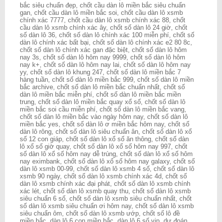
bắc siêu chuẩn đẹp
,
chốt cầu dàn lô miền bắc siêu chuẩn
gan
,
chốt cầu dàn lô miền bắc soi
,
chốt cầu dàn lô xsmb
chính xác 7777
,
chốt cầu dàn lô xsmb chính xác 88
,
chốt
cầu dàn lô xsmb chính xác ây
,
chốt số dàn lô 24 giờ
,
chốt
số dàn lô 36
,
chốt số dàn lô chính xác 100 miễn phí
,
chốt số
dàn lô chính xác bất bại
,
chốt số dàn lô chính xác e2 80 8c
,
chốt số dàn lô chính xác gan đặc biệt
,
chốt số dàn lô hôm
nay 3s
,
chốt số dàn lô hôm nay 9999
,
chốt số dàn lô hôm
nay k+
,
chốt số dàn lô hôm nay lai
,
chốt số dàn lô hôm nay
yy
,
chốt số dàn lô khung 247
,
chốt số dàn lô miền bắc 7
hàng tuần
,
chốt số dàn lô miền bắc 999
,
chốt số dàn lô miền
bắc archive
,
chốt số dàn lô miền bắc chuẩn nhất
,
chốt số
dàn lô miền bắc miễn phí
,
chốt số dàn lô miền bắc miền
trung
,
chốt số dàn lô miền bắc quay xổ số
,
chốt số dàn lô
miền bắc soi cầu miễn phí
,
chốt số dàn lô miền bắc vang
,
chốt số dàn lô miền bắc vào ngày hôm nay
,
chốt số dàn lô
miền bắc yes
,
chốt số dàn lô ơ miền bắc hôm nay
,
chốt số
dàn lô rông
,
chốt số dàn lô siêu chuẩn ân
,
chốt số dàn lô xổ
số 12 con giáp
,
chốt số dàn lô xổ số ăn thông
,
chốt số dàn
lô xổ số giờ quay
,
chốt số dàn lô xổ số hôm nay 997
,
chốt
số dàn lô xổ số hôm nay dễ trúng
,
chốt số dàn lô xổ số hôm
nay eximbank
,
chốt số dàn lô xổ số hôm nay galaxy
,
chốt số
dàn lô xsmb 00-99
,
chốt số dàn lô xsmb 4 số
,
chốt số dàn lô
xsmb 90 ngày
,
chốt số dàn lô xsmb chính xác 4d
,
chốt số
dàn lô xsmb chính xác đại phát
,
chốt số dàn lô xsmb chính
xác lét
,
chốt số dàn lô xsmb quay thu
,
chốt số dàn lô xsmb
siêu chuẩn 6 số
,
chốt số dàn lô xsmb siêu chuẩn nhất
,
chốt
số dàn lô xsmb siêu chuẩn ơi hôm nay
,
chốt số dàn lô xsmb
siêu chuẩn ôm
,
chốt số dàn lô xsmb ướp
,
chốt số lô đề
miền bắc
,
dàn lô 6 con miền bắc
,
dàn lô 6 số vip
,
dự đoán