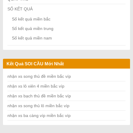
SỐ KẾT QUẢ
Số kết quả miền bắc
Số kết quả miền trung
Số kết quả miền nam
Kết Quả SOI CẦU Mới Nhất
nhận xs song thủ đề miền bắc víp
nhận xs lô xiên 4 miền bắc víp
nhận xs bạch thủ đề miền bắc víp
nhận xs song thủ lô miền bắc víp
nhận xs ba càng víp miền bắc víp