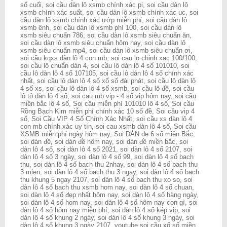
số cuối
,
soi cầu dàn lô xsmb chính xác pi
,
soi cầu dàn lô
xsmb chính xác suất
,
soi cầu dàn lô xsmb chính xác uc
,
soi
cầu dàn lô xsmb chính xác ướp miễn phí
,
soi cầu dàn lô
xsmb ênh
,
soi cầu dàn lô xsmb phí 100
,
soi cầu dàn lô
xsmb siêu chuẩn 786
,
soi cầu dàn lô xsmb siêu chuẩn ăn
,
soi cầu dàn lô xsmb siêu chuẩn hôm nay
,
soi cầu dàn lô
xsmb siêu chuẩn mp4
,
soi cầu dàn lô xsmb siêu chuẩn ơi
,
soi cầu kqxs dàn lô 4 con mb
,
soi cau lo chinh xac 100/100
,
soi cầu lô chuẩn dàn 4
,
soi cầu lô dàn lô 4 số 101010
,
soi
cầu lô dàn lô 4 số 107105
,
soi cầu lô dàn lô 4 số chính xác
nhất
,
soi cầu lô dàn lô 4 số xổ số đài phát
,
soi cầu lô dàn lô
4 số xs
,
soi cầu lô dàn lô 4 số xsmb
,
soi cầu lô đề
,
soi cầu
lô tô dàn lô 4 số
,
soi cau mb vip - 4 số vip hôm nay
,
soi cầu
miền bắc lô 4 số
,
Soi cầu miễn phí 101010 lô 4 số
,
Soi cầu
Rồng Bạch Kim miễn phí chính xác 10 số đề
,
Soi cầu vip 4
số
,
Soi Cầu VIP 4 Số Chính Xác Nhất
,
soi cầu xs dàn lô 4
con mb chính xác uy tín
,
soi cau xsmb dàn lô 4 số
,
Soi cầu
XSMB miễn phí ngày hôm nay
,
Soi DÀN de 6 số miền Bắc
,
soi dàn đề
,
soi dàn đề hôm nay
,
soi dàn đề miền bắc
,
soi
dàn lô 4 số
,
soi dàn lô 4 số 2021
,
soi dàn lô 4 số 2107
,
soi
dàn lô 4 số 3 ngày
,
soi dàn lô 4 số 99
,
soi dàn lô 4 số bach
thu
,
soi dàn lô 4 số bach thu 2nhay
,
soi dàn lô 4 số bach thu
3 mien
,
soi dàn lô 4 số bach thu 3 ngay
,
soi dàn lô 4 số bach
thu khung 5 ngay 2107
,
soi dàn lô 4 số bach thu xo so
,
soi
dàn lô 4 số bach thu xsmb hom nay
,
soi dàn lô 4 số chuan
,
soi dàn lô 4 số đẹp nhất hôm nay
,
soi dàn lô 4 số hàng ngày
,
soi dàn lô 4 số hom nay
,
soi dàn lô 4 số hôm nay con gì
,
soi
dàn lô 4 số hôm nay miễn phí
,
soi dàn lô 4 số kép vip
,
soi
dàn lô 4 số khung 2 ngày
,
soi dàn lô 4 số khung 3 ngày
,
soi
dàn lô 4 số khung 3 ngày 2107
,
youtube soi cầu xổ số miền