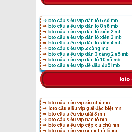
⇒
loto cầu siêu vip dàn lô 6 số mb
⇒
loto cầu siêu vip dàn lô 8 số mb
⇒
loto cầu siêu vip dàn lô xiên 2 mb
⇒
loto cầu siêu vip dàn lô xiên 3 mb
⇒
loto cầu siêu vip dàn lô xiên 4 mb
⇒
loto cầu siêu vip 3 càng mb
⇒
loto cầu siêu vip dàn 3 càng 2 số mb
⇒
loto cầu siêu vip dàn lô 10 số mb
⇒
loto cầu siêu vip đề đầu đuôi mb
loto
⇒
loto cầu siêu vip xỉu chủ mn
⇒
loto cầu siêu vip giải đặc biệt mn
⇒
loto cầu siêu vip giải 8 mn
⇒
loto cầu siêu vip bao lô mn
⇒
loto cầu siêu vip cặp xỉu chủ mn
⇒
loto cầu siêu vip song thủ lô mn