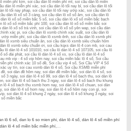
lô miễn phí kim
,
soi cầu dàn lô miễn phí mt
,
soi cầu dàn lô miễn
cầu dàn lô miễn phí xác
,
soi cầu dàn lô tối nay bỉ
,
soi cầu dàn lô tối
àn lô tối nay phap
,
soi cầu dàn lô tối nay ướp xác
,
soi cầu dàn lô
cầu dàn lô xổ số 3 càng
,
soi cầu dàn lô xổ số âm
,
soi cầu dàn lô
 dàn lô xổ số miền bắc 5 số
,
soi cầu dàn lô xổ số miền bắc bạch
n lô xổ số miền bắc phí 100
,
soi cầu dàn lô xổ số miền bắc soi
u dàn lô xổ số trà vinh
,
soi cầu dàn lô xổ số yên wap
,
soi cầu dàn
chính xác pi
,
soi cầu dàn lô xsmb chính xác suất
,
soi cầu dàn lô
c ướp miễn phí
,
soi cầu dàn lô xsmb ênh
,
soi cầu dàn lô xsmb phí
dàn lô xsmb siêu chuẩn ăn
,
soi cầu dàn lô xsmb siêu chuẩn hôm
 dàn lô xsmb siêu chuẩn ơi
,
soi cầu kqxs dàn lô 4 con mb
,
soi cau
cầu lô dàn lô 4 số 101010
,
soi cầu lô dàn lô 4 số 107105
,
soi cầu lô
xổ số đài phát
,
soi cầu lô dàn lô 4 số xs
,
soi cầu lô dàn lô 4 số
cau mb vip - 4 số vip hôm nay
,
soi cầu miền bắc lô 4 số
,
Soi cầu
iễn phí chính xác 10 số đề
,
Soi cầu vip 4 số
,
Soi Cầu VIP 4 Số
xác uy tín
,
soi cau xsmb dàn lô 4 số
,
Soi cầu XSMB miễn phí
 đề
,
soi dàn đề hôm nay
,
soi dàn đề miền bắc
,
soi dàn lô 4 số
,
soi
4 số 3 ngày
,
soi dàn lô 4 số 99
,
soi dàn lô 4 số bach thu
,
soi dàn lô
en
,
soi dàn lô 4 số bach thu 3 ngay
,
soi dàn lô 4 số bach thu khung
àn lô 4 số bach thu xsmb hom nay
,
soi dàn lô 4 số chuan
,
soi dàn
ày
,
soi dàn lô 4 số hom nay
,
soi dàn lô 4 số hôm nay con gì
,
soi
vip
,
soi dàn lô 4 số khung 2 ngày
,
soi dàn lô 4 số khung 3 ngày
,
soi
ổ số miền bắc
àn lô 6 số, dan lo 6 so mien phi, dàn lô 4 số, dàn lô 4 số miền phí
 dàn lô 4 số miền bắc miễn phí,…