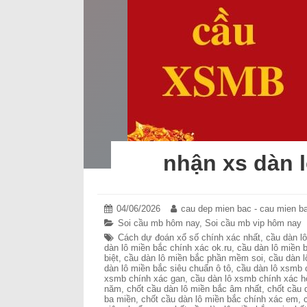
nhận xs dàn l
Posted
04/06/2026
04/06/2026
Author:
cau dep mien bac - cau mien b
on:
Categories:
Soi cầu mb hôm nay
,
Soi cầu mb vip hôm nay
Tags:
Cách dự đoán xổ số chính xác nhất
,
cầu dàn l
dàn lô miền bắc chính xác ok.ru
,
cầu dàn lô miền 
biệt
,
cầu dàn lô miền bắc phần mềm soi
,
cầu dàn l
dàn lô miền bắc siêu chuẩn ô tô
,
cầu dàn lô xsmb 
xsmb chính xác gan
,
cầu dàn lô xsmb chính xác 
năm
,
chốt cầu dàn lô miền bắc âm nhất
,
chốt cầu 
ba miền
,
chốt cầu dàn lô miền bắc chính xác em
,