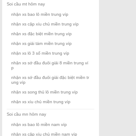
Soi cầu mt hôm nay
nhận xs bao lô miền trung víp
nhận xs cặp xíu chủ miền trung víp
nhận xs đặc biệt miền trung víp
nhận xs giải tám miền trung víp
nhận xs lô 3 số miền trung víp
nhận xs sớ đầu đuôi giải 8 miền trung ví
p
nhận xs sớ đầu đuôi giải đặc biệt miền tr
ung víp
nhận xs song thủ lô miền trung víp
nhận xs xíu chủ miền trung víp
Soi cầu mn hôm nay
nhận xs bao lô miền nam víp
nhận xs cặp xíu chủ miền nam víp