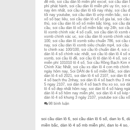
đề mb
,
soi cầu dàn lô miễn phí excel
,
soi cầu dàn 
phí phát hành
,
soi cầu dàn lô miễn phí uy tín
,
soi 
nay êm nhất
,
soi cầu dàn lô tối nay nháy
,
soi cầu d
tối nay youtube
,
soi cầu dàn lô ướp miền bắc
,
soi 
xổ số bạc liêu
,
soi cầu dàn lô xổ số gia lai
,
soi cầu
thủ
,
soi cầu dàn lô xổ số miền bắc lòng
,
soi cầu dà
cầu
,
soi cầu dàn lô xổ số miền bắc vip 24h
,
soi cầ
lô xsmb chính xác 4 số cuối
,
soi cầu dàn lô xsmb 
xsmb chính xác uc
,
soi cầu dàn lô xsmb chính xá
100
,
soi cầu dàn lô xsmb siêu chuẩn 786
,
soi cầu 
nay
,
soi cầu dàn lô xsmb siêu chuẩn mp4
,
soi cầu
lo chinh xac 100/100
,
soi cầu lô chuẩn dàn 4
,
soi 
dàn lô 4 số chính xác nhất
,
soi cầu lô dàn lô 4 số 
xsmb
,
soi cầu lô đề
,
soi cầu lô tô dàn lô 4 số
,
soi 
miễn phí 101010 lô 4 số
,
Soi cầu Rồng Bạch Kim m
Chính Xác Nhất
,
soi cầu xs dàn lô 4 con mb chính 
ngày hôm nay
,
Soi DÀN de 6 số miền Bắc
,
soi dàn
dàn lô 4 số 2021
,
soi dàn lô 4 số 2107
,
soi dàn lô 
4 số bach thu 2nhay
,
soi dàn lô 4 số bach thu 3 mi
5 ngay 2107
,
soi dàn lô 4 số bach thu xo so
,
soi d
lô 4 số đẹp nhất hôm nay
,
soi dàn lô 4 số hàng ng
dàn lô 4 số hôm nay miễn phí
,
soi dàn lô 4 số kép 
dàn lô 4 số khung 3 ngày 2107
,
youtube soi cầu x
98 bình luận
ở
nhận
xs
dàn
soi cầu dàn lô 6, soi cầu dàn lô 6 số, dan lo 6, d
lô
miền bắc, dàn lô 4 số mb miễn phí, dan lo 4 so,
4
con