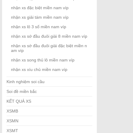
nhận xs đặc biệt miền nam víp
nhận xs giải tám miền nam víp
nhận xs lô 3 số miền nam víp
nhận xs sớ đầu đuôi giải 8 miền nam víp
nhận xs sớ đầu đuôi giải đặc biệt miền n
am víp
nhận xs song thủ lô miền nam víp
nhận xs xíu chủ miền nam víp
Kinh nghiệm soi cầu
Soi đề miền bắc
KẾT QUẢ XS
XSMB
XSMN
XSMT