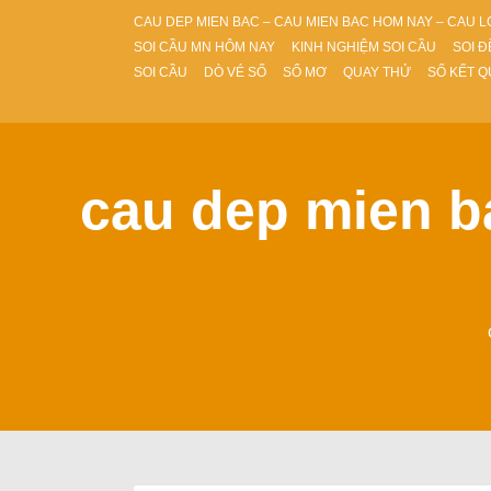
Skip
CAU DEP MIEN BAC – CAU MIEN BAC HOM NAY – CAU L
to
content
SOI CẦU MN HÔM NAY
KINH NGHIỆM SOI CẦU
SOI Đ
SOI CẦU
DÒ VÉ SỐ
SỔ MƠ
QUAY THỬ
SỐ KẾT Q
cau dep mien ba