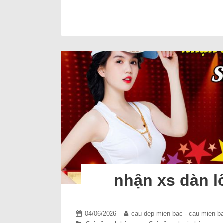
miền
bắc
víp
nhận xs dàn l
Posted
04/06/2026
04/06/2026
Author:
cau dep mien bac - cau mien b
on: