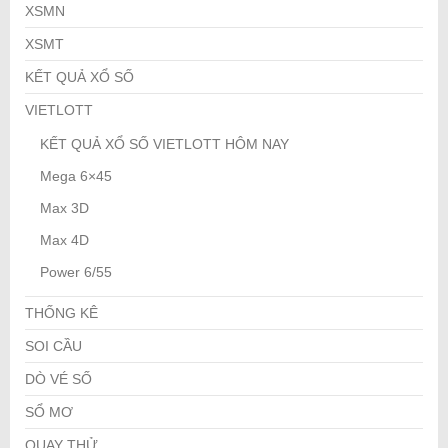
XSMN
XSMT
KẾT QUẢ XỔ SỐ
VIETLOTT
KẾT QUẢ XỔ SỐ VIETLOTT HÔM NAY
Mega 6×45
Max 3D
Max 4D
Power 6/55
THỐNG KÊ
SOI CẦU
DÒ VÉ SỐ
SỔ MƠ
QUAY THỬ