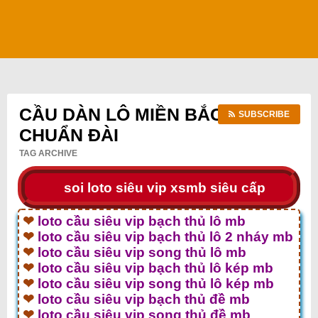
CẦU DÀN LÔ MIỀN BẮC SIÊU
SUBSCRIBE
CHUẨN ĐÀI
TAG ARCHIVE
soi loto siêu vip xsmb siêu cấp
❤
loto cầu siêu vip bạch thủ lô mb
❤
loto cầu siêu vip bạch thủ lô 2 nháy mb
❤
loto cầu siêu vip song thủ lô mb
❤
loto cầu siêu vip bạch thủ lô kép mb
❤
loto cầu siêu vip song thủ lô kép mb
❤
loto cầu siêu vip bạch thủ đề mb
❤
loto cầu siêu vip song thủ đề mb