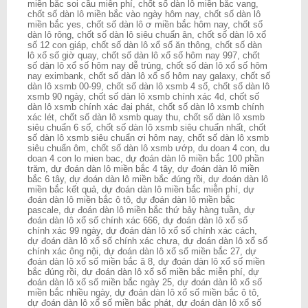
miền bắc soi cầu miễn phí
,
chốt số dàn lô miền bắc vang
,
chốt số dàn lô miền bắc vào ngày hôm nay
,
chốt số dàn lô
miền bắc yes
,
chốt số dàn lô ơ miền bắc hôm nay
,
chốt số
dàn lô rông
,
chốt số dàn lô siêu chuẩn ân
,
chốt số dàn lô xổ
số 12 con giáp
,
chốt số dàn lô xổ số ăn thông
,
chốt số dàn
lô xổ số giờ quay
,
chốt số dàn lô xổ số hôm nay 997
,
chốt
số dàn lô xổ số hôm nay dễ trúng
,
chốt số dàn lô xổ số hôm
nay eximbank
,
chốt số dàn lô xổ số hôm nay galaxy
,
chốt số
dàn lô xsmb 00-99
,
chốt số dàn lô xsmb 4 số
,
chốt số dàn lô
xsmb 90 ngày
,
chốt số dàn lô xsmb chính xác 4d
,
chốt số
dàn lô xsmb chính xác đại phát
,
chốt số dàn lô xsmb chính
xác lét
,
chốt số dàn lô xsmb quay thu
,
chốt số dàn lô xsmb
siêu chuẩn 6 số
,
chốt số dàn lô xsmb siêu chuẩn nhất
,
chốt
số dàn lô xsmb siêu chuẩn ơi hôm nay
,
chốt số dàn lô xsmb
siêu chuẩn ôm
,
chốt số dàn lô xsmb ướp
,
du doan 4 con
,
du
doan 4 con lo mien bac
,
dự đoán dàn lô miền bắc 100 phần
trăm
,
dự đoán dàn lô miền bắc 4 tây
,
dự đoán dàn lô miền
bắc 6 tây
,
dự đoán dàn lô miền bắc đúng rồi
,
dự đoán dàn lô
miền bắc kết quả
,
dự đoán dàn lô miền bắc miễn phí
,
dự
đoán dàn lô miền bắc ô tô
,
dự đoán dàn lô miền bắc
pascale
,
dự đoán dàn lô miền bắc thứ bảy hàng tuần
,
dự
đoán dàn lô xổ số chính xác 666
,
dự đoán dàn lô xổ số
chính xác 99 ngày
,
dự đoán dàn lô xổ số chính xác cách
,
dự đoán dàn lô xổ số chính xác chưa
,
dự đoán dàn lô xổ số
chính xác ông nội
,
dự đoán dàn lô xổ số miền bắc 27
,
dự
đoán dàn lô xổ số miền bắc ă 8
,
dự đoán dàn lô xổ số miền
bắc đúng rồi
,
dự đoán dàn lô xổ số miền bắc miễn phí
,
dự
đoán dàn lô xổ số miền bắc ngày 25
,
dự đoán dàn lô xổ số
miền bắc nhiều ngày
,
dự đoán dàn lô xổ số miền bắc ô tô
,
dự đoán dàn lô xổ số miền bắc phát
,
dự đoán dàn lô xổ số