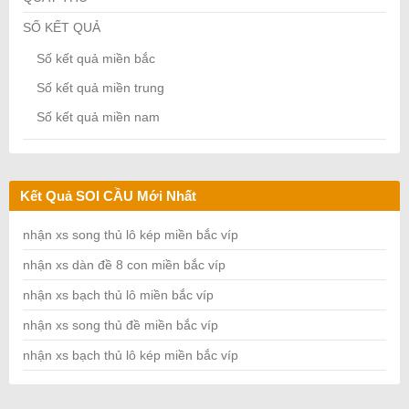
SỐ KẾT QUẢ
Số kết quả miền bắc
Số kết quả miền trung
Số kết quả miền nam
Kết Quả SOI CẦU Mới Nhất
nhận xs song thủ lô kép miền bắc víp
nhận xs dàn đề 8 con miền bắc víp
nhận xs bạch thủ lô miền bắc víp
nhận xs song thủ đề miền bắc víp
nhận xs bạch thủ lô kép miền bắc víp