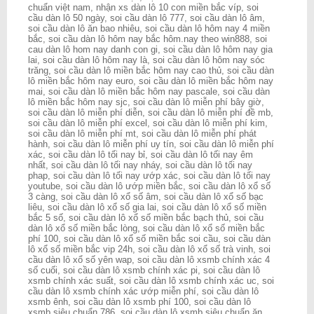
chuẩn việt nam
,
nhận xs dàn lô 10 con miền bắc víp
,
soi
cầu dàn lô 50 ngày
,
soi cầu dàn lô 777
,
soi cầu dàn lô âm
,
soi cầu dàn lô ăn bao nhiêu
,
soi cầu dàn lô hôm nay 4 miền
bắc
,
soi cầu dàn lô hôm nay bắc hôm.nay theo win888
,
soi
cau dàn lô hom nay danh con gi
,
soi cầu dàn lô hôm nay gia
lai
,
soi cầu dàn lô hôm nay là
,
soi cầu dàn lô hôm nay sóc
trăng
,
soi cầu dàn lô miền bắc hôm nay cao thủ
,
soi cầu dàn
lô miền bắc hôm nay euro
,
soi cầu dàn lô miền bắc hôm nay
mai
,
soi cầu dàn lô miền bắc hôm nay pascale
,
soi cầu dàn
lô miền bắc hôm nay sjc
,
soi cầu dàn lô miễn phí bây giờ
,
soi cầu dàn lô miễn phí diễn
,
soi cầu dàn lô miễn phí đề mb
,
soi cầu dàn lô miễn phí excel
,
soi cầu dàn lô miễn phí kim
,
soi cầu dàn lô miễn phí mt
,
soi cầu dàn lô miễn phí phát
hành
,
soi cầu dàn lô miễn phí uy tín
,
soi cầu dàn lô miễn phí
xác
,
soi cầu dàn lô tối nay bỉ
,
soi cầu dàn lô tối nay êm
nhất
,
soi cầu dàn lô tối nay nháy
,
soi cầu dàn lô tối nay
phap
,
soi cầu dàn lô tối nay ướp xác
,
soi cầu dàn lô tối nay
youtube
,
soi cầu dàn lô ướp miền bắc
,
soi cầu dàn lô xổ số
3 càng
,
soi cầu dàn lô xổ số âm
,
soi cầu dàn lô xổ số bạc
liêu
,
soi cầu dàn lô xổ số gia lai
,
soi cầu dàn lô xổ số miền
bắc 5 số
,
soi cầu dàn lô xổ số miền bắc bạch thủ
,
soi cầu
dàn lô xổ số miền bắc lòng
,
soi cầu dàn lô xổ số miền bắc
phí 100
,
soi cầu dàn lô xổ số miền bắc soi cầu
,
soi cầu dàn
lô xổ số miền bắc vip 24h
,
soi cầu dàn lô xổ số trà vinh
,
soi
cầu dàn lô xổ số yên wap
,
soi cầu dàn lô xsmb chính xác 4
số cuối
,
soi cầu dàn lô xsmb chính xác pi
,
soi cầu dàn lô
xsmb chính xác suất
,
soi cầu dàn lô xsmb chính xác uc
,
soi
cầu dàn lô xsmb chính xác ướp miễn phí
,
soi cầu dàn lô
xsmb ênh
,
soi cầu dàn lô xsmb phí 100
,
soi cầu dàn lô
xsmb siêu chuẩn 786
,
soi cầu dàn lô xsmb siêu chuẩn ăn
,