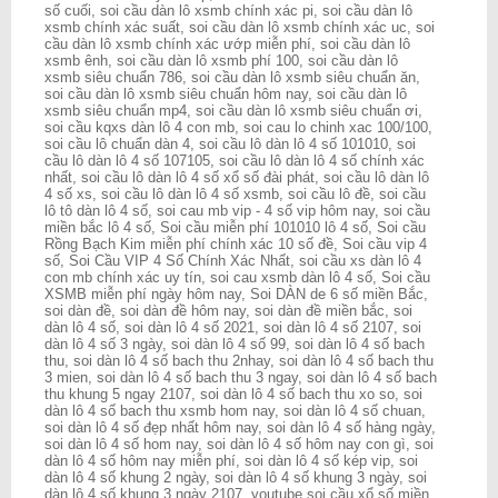
số cuối
,
soi cầu dàn lô xsmb chính xác pi
,
soi cầu dàn lô
xsmb chính xác suất
,
soi cầu dàn lô xsmb chính xác uc
,
soi
cầu dàn lô xsmb chính xác ướp miễn phí
,
soi cầu dàn lô
xsmb ênh
,
soi cầu dàn lô xsmb phí 100
,
soi cầu dàn lô
xsmb siêu chuẩn 786
,
soi cầu dàn lô xsmb siêu chuẩn ăn
,
soi cầu dàn lô xsmb siêu chuẩn hôm nay
,
soi cầu dàn lô
xsmb siêu chuẩn mp4
,
soi cầu dàn lô xsmb siêu chuẩn ơi
,
soi cầu kqxs dàn lô 4 con mb
,
soi cau lo chinh xac 100/100
,
soi cầu lô chuẩn dàn 4
,
soi cầu lô dàn lô 4 số 101010
,
soi
cầu lô dàn lô 4 số 107105
,
soi cầu lô dàn lô 4 số chính xác
nhất
,
soi cầu lô dàn lô 4 số xổ số đài phát
,
soi cầu lô dàn lô
4 số xs
,
soi cầu lô dàn lô 4 số xsmb
,
soi cầu lô đề
,
soi cầu
lô tô dàn lô 4 số
,
soi cau mb vip - 4 số vip hôm nay
,
soi cầu
miền bắc lô 4 số
,
Soi cầu miễn phí 101010 lô 4 số
,
Soi cầu
Rồng Bạch Kim miễn phí chính xác 10 số đề
,
Soi cầu vip 4
số
,
Soi Cầu VIP 4 Số Chính Xác Nhất
,
soi cầu xs dàn lô 4
con mb chính xác uy tín
,
soi cau xsmb dàn lô 4 số
,
Soi cầu
XSMB miễn phí ngày hôm nay
,
Soi DÀN de 6 số miền Bắc
,
soi dàn đề
,
soi dàn đề hôm nay
,
soi dàn đề miền bắc
,
soi
dàn lô 4 số
,
soi dàn lô 4 số 2021
,
soi dàn lô 4 số 2107
,
soi
dàn lô 4 số 3 ngày
,
soi dàn lô 4 số 99
,
soi dàn lô 4 số bach
thu
,
soi dàn lô 4 số bach thu 2nhay
,
soi dàn lô 4 số bach thu
3 mien
,
soi dàn lô 4 số bach thu 3 ngay
,
soi dàn lô 4 số bach
thu khung 5 ngay 2107
,
soi dàn lô 4 số bach thu xo so
,
soi
dàn lô 4 số bach thu xsmb hom nay
,
soi dàn lô 4 số chuan
,
soi dàn lô 4 số đẹp nhất hôm nay
,
soi dàn lô 4 số hàng ngày
,
soi dàn lô 4 số hom nay
,
soi dàn lô 4 số hôm nay con gì
,
soi
dàn lô 4 số hôm nay miễn phí
,
soi dàn lô 4 số kép vip
,
soi
dàn lô 4 số khung 2 ngày
,
soi dàn lô 4 số khung 3 ngày
,
soi
dàn lô 4 số khung 3 ngày 2107
,
youtube soi cầu xổ số miền