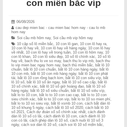
con miền bắc víp
Posted
06/08/2026
06/08/2026
on:
Author:
cau dep mien bac - cau mien bac hom nay - cau lo mb
hom nay
Categories:
Soi cầu mb hôm nay
,
Soi cầu mb vip hôm nay
Tags:
10 cặp số lô miền bắc
,
10 con lô gan
,
10 con lô hay ra
,
10 con lô hay về
,
10 con lô hay về hàng ngày
,
10 con lô hay
về nhất
,
10 con lô hay về trong tuần
,
10 con lô hôm nay
,
10
con lô khan
,
10 con lô siêu đẹp
,
10 số lô chính xác
,
10 số lô
hay về
,
bach thu lo ve so may
,
bach thu lo vip mb
,
bach thu
lo vip mien bac ngay hom nay
,
bạch thủ miền bắc
,
bắt lô 10
chuẩn
,
bắt lô 10 con chuẩn
,
bắt lô 10 con hàng ngày
,
bắt lô
10 con mb
,
bắt lô 10 con mb hàng ngày
,
bắt lô 10 con phát
tài
,
bắt lô 10 con rồng bạch kim
,
bắt lô 10 con siêu víp
,
bắt
lô 10 số
,
bắt lô 10 số ăn ngay
,
bắt lô 10 số cao cấp
,
bắt lô
10 số chính xác
,
bắt lô 10 số giờ hoàng đạo
,
bắt lô 10 số
hàng ngày
,
bắt lô 10 số siêu chuẩn
,
bắt lô 10 số siêu víp
,
bắt lo to 10 con
,
bắt lo to 10 con cao cap
,
bắt lo to 10 con
sieu chính xác
,
bắt lo to 10 con vip
,
bắt lo to 10 so mien phí
,
bắt lo to 10 so sieu vip
,
bắt lô xsmb 10 con
,
cách bắt dàn lô
10 số khung 5 ngày
,
cách bắt lô 10 số 2020
,
cách bắt lô 10
số 2021
,
Cách dự đoán xổ số chính xác nhất
,
cách đánh
dàn lô 10 số có lãi
,
cách đánh lô 10 con
,
cách đánh lô 10
con có lãi
,
cách ghép dàn lô 10 số
,
cách nuôi lô 10 số 3
ngày
,
cách soi dàn lô 10 số
,
cách soi lô 10 số miền bắc
,