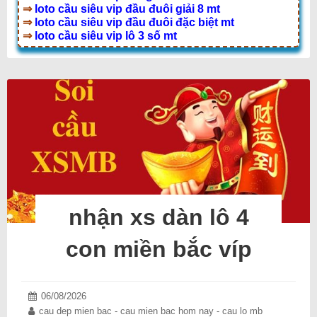
⇒
loto cầu siêu vip đầu đuôi giải 8 mt
⇒
loto cầu siêu vip đầu đuôi đặc biệt mt
⇒
loto cầu siêu vip lô 3 số mt
nhận xs dàn lô 4
con miền bắc víp
Posted
06/08/2026
06/08/2026
on:
Author:
cau dep mien bac - cau mien bac hom nay - cau lo mb