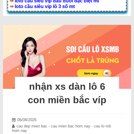
⇒
loto cầu siêu vip đầu đuôi đặc biệt mt
⇒
loto cầu siêu vip lô 3 số mt
nhận xs dàn lô 6
con miền bắc víp
Posted
06/08/2026
06/08/2026
on:
Author:
cau dep mien bac - cau mien bac hom nay - cau lo mb
hom nay