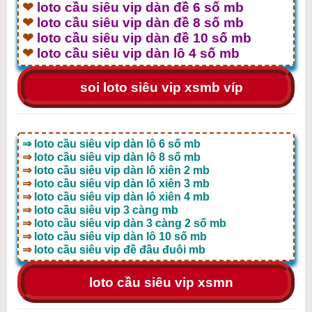
❤
loto cầu siêu vip dàn đề 6 số mb
❤
loto cầu siêu vip dàn đề 8 số mb
❤
loto cầu siêu vip dàn đề 10 số mb
❤
loto cầu siêu vip dàn lô 4 số mb
soi loto siêu vip xsmb víp
⇒
loto cầu siêu vip dàn lô 6 số mb
⇒
loto cầu siêu vip dàn lô 8 số mb
⇒
loto cầu siêu vip dàn lô xiên 2 mb
⇒
loto cầu siêu vip dàn lô xiên 3 mb
⇒
loto cầu siêu vip dàn lô xiên 4 mb
⇒
loto cầu siêu vip 3 càng mb
⇒
loto cầu siêu vip dàn 3 càng 2 số mb
⇒
loto cầu siêu vip dàn lô 10 số mb
⇒
loto cầu siêu vip đề đầu đuôi mb
loto cầu siêu vip xsmn