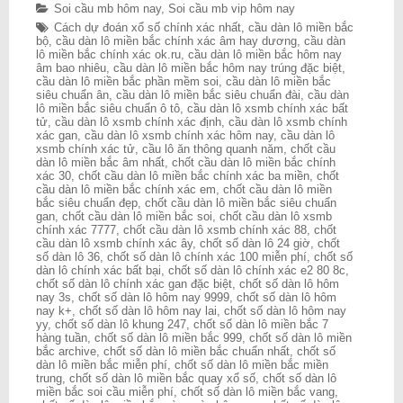
Categories:
Soi cầu mb hôm nay
,
Soi cầu mb vip hôm nay
Tags:
Cách dự đoán xổ số chính xác nhất
,
cầu dàn lô miền bắc
bộ
,
cầu dàn lô miền bắc chính xác âm hay dương
,
cầu dàn
lô miền bắc chính xác ok.ru
,
cầu dàn lô miền bắc hôm nay
âm bao nhiêu
,
cầu dàn lô miền bắc hôm nay trúng đặc biệt
,
cầu dàn lô miền bắc phần mềm soi
,
cầu dàn lô miền bắc
siêu chuẩn ân
,
cầu dàn lô miền bắc siêu chuẩn đài
,
cầu dàn
lô miền bắc siêu chuẩn ô tô
,
cầu dàn lô xsmb chính xác bất
tử
,
cầu dàn lô xsmb chính xác định
,
cầu dàn lô xsmb chính
xác gan
,
cầu dàn lô xsmb chính xác hôm nay
,
cầu dàn lô
xsmb chính xác tử
,
cầu lô ăn thông quanh năm
,
chốt cầu
dàn lô miền bắc âm nhất
,
chốt cầu dàn lô miền bắc chính
xác 30
,
chốt cầu dàn lô miền bắc chính xác ba miền
,
chốt
cầu dàn lô miền bắc chính xác em
,
chốt cầu dàn lô miền
bắc siêu chuẩn đẹp
,
chốt cầu dàn lô miền bắc siêu chuẩn
gan
,
chốt cầu dàn lô miền bắc soi
,
chốt cầu dàn lô xsmb
chính xác 7777
,
chốt cầu dàn lô xsmb chính xác 88
,
chốt
cầu dàn lô xsmb chính xác ây
,
chốt số dàn lô 24 giờ
,
chốt
số dàn lô 36
,
chốt số dàn lô chính xác 100 miễn phí
,
chốt số
dàn lô chính xác bất bại
,
chốt số dàn lô chính xác e2 80 8c
,
chốt số dàn lô chính xác gan đặc biệt
,
chốt số dàn lô hôm
nay 3s
,
chốt số dàn lô hôm nay 9999
,
chốt số dàn lô hôm
nay k+
,
chốt số dàn lô hôm nay lai
,
chốt số dàn lô hôm nay
yy
,
chốt số dàn lô khung 247
,
chốt số dàn lô miền bắc 7
hàng tuần
,
chốt số dàn lô miền bắc 999
,
chốt số dàn lô miền
bắc archive
,
chốt số dàn lô miền bắc chuẩn nhất
,
chốt số
dàn lô miền bắc miễn phí
,
chốt số dàn lô miền bắc miền
trung
,
chốt số dàn lô miền bắc quay xổ số
,
chốt số dàn lô
miền bắc soi cầu miễn phí
,
chốt số dàn lô miền bắc vang
,