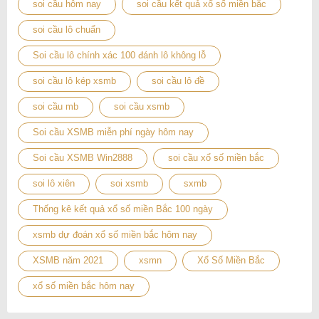
soi cầu hôm nay
soi cầu kết quả xổ số miền bắc
soi cầu lô chuẩn
Soi cầu lô chính xác 100 đánh lô không lỗ
soi cầu lô kép xsmb
soi cầu lô đề
soi cầu mb
soi cầu xsmb
Soi cầu XSMB miễn phí ngày hôm nay
Soi cầu XSMB Win2888
soi cầu xổ số miền bắc
soi lô xiên
soi xsmb
sxmb
Thống kê kết quả xổ số miền Bắc 100 ngày
xsmb dự đoán xổ số miền bắc hôm nay
XSMB năm 2021
xsmn
Xổ Số Miền Bắc
xổ số miền bắc hôm nay