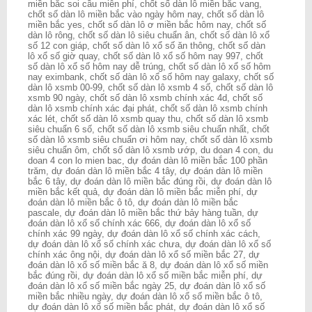
miền bắc soi cầu miễn phí
,
chốt số dàn lô miền bắc vang
,
chốt số dàn lô miền bắc vào ngày hôm nay
,
chốt số dàn lô
miền bắc yes
,
chốt số dàn lô ơ miền bắc hôm nay
,
chốt số
dàn lô rông
,
chốt số dàn lô siêu chuẩn ân
,
chốt số dàn lô xổ
số 12 con giáp
,
chốt số dàn lô xổ số ăn thông
,
chốt số dàn
lô xổ số giờ quay
,
chốt số dàn lô xổ số hôm nay 997
,
chốt
số dàn lô xổ số hôm nay dễ trúng
,
chốt số dàn lô xổ số hôm
nay eximbank
,
chốt số dàn lô xổ số hôm nay galaxy
,
chốt số
dàn lô xsmb 00-99
,
chốt số dàn lô xsmb 4 số
,
chốt số dàn lô
xsmb 90 ngày
,
chốt số dàn lô xsmb chính xác 4d
,
chốt số
dàn lô xsmb chính xác đại phát
,
chốt số dàn lô xsmb chính
xác lét
,
chốt số dàn lô xsmb quay thu
,
chốt số dàn lô xsmb
siêu chuẩn 6 số
,
chốt số dàn lô xsmb siêu chuẩn nhất
,
chốt
số dàn lô xsmb siêu chuẩn ơi hôm nay
,
chốt số dàn lô xsmb
siêu chuẩn ôm
,
chốt số dàn lô xsmb ướp
,
du doan 4 con
,
du
doan 4 con lo mien bac
,
dự đoán dàn lô miền bắc 100 phần
trăm
,
dự đoán dàn lô miền bắc 4 tây
,
dự đoán dàn lô miền
bắc 6 tây
,
dự đoán dàn lô miền bắc đúng rồi
,
dự đoán dàn lô
miền bắc kết quả
,
dự đoán dàn lô miền bắc miễn phí
,
dự
đoán dàn lô miền bắc ô tô
,
dự đoán dàn lô miền bắc
pascale
,
dự đoán dàn lô miền bắc thứ bảy hàng tuần
,
dự
đoán dàn lô xổ số chính xác 666
,
dự đoán dàn lô xổ số
chính xác 99 ngày
,
dự đoán dàn lô xổ số chính xác cách
,
dự đoán dàn lô xổ số chính xác chưa
,
dự đoán dàn lô xổ số
chính xác ông nội
,
dự đoán dàn lô xổ số miền bắc 27
,
dự
đoán dàn lô xổ số miền bắc ă 8
,
dự đoán dàn lô xổ số miền
bắc đúng rồi
,
dự đoán dàn lô xổ số miền bắc miễn phí
,
dự
đoán dàn lô xổ số miền bắc ngày 25
,
dự đoán dàn lô xổ số
miền bắc nhiều ngày
,
dự đoán dàn lô xổ số miền bắc ô tô
,
dự đoán dàn lô xổ số miền bắc phát
,
dự đoán dàn lô xổ số