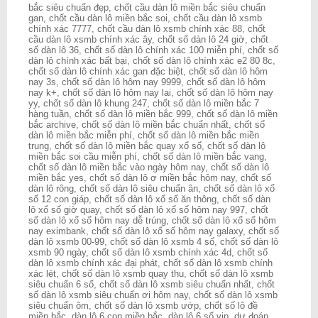
bắc siêu chuẩn đẹp
,
chốt cầu dàn lô miền bắc siêu chuẩn
gan
,
chốt cầu dàn lô miền bắc soi
,
chốt cầu dàn lô xsmb
chính xác 7777
,
chốt cầu dàn lô xsmb chính xác 88
,
chốt
cầu dàn lô xsmb chính xác ây
,
chốt số dàn lô 24 giờ
,
chốt
số dàn lô 36
,
chốt số dàn lô chính xác 100 miễn phí
,
chốt số
dàn lô chính xác bất bại
,
chốt số dàn lô chính xác e2 80 8c
,
chốt số dàn lô chính xác gan đặc biệt
,
chốt số dàn lô hôm
nay 3s
,
chốt số dàn lô hôm nay 9999
,
chốt số dàn lô hôm
nay k+
,
chốt số dàn lô hôm nay lai
,
chốt số dàn lô hôm nay
yy
,
chốt số dàn lô khung 247
,
chốt số dàn lô miền bắc 7
hàng tuần
,
chốt số dàn lô miền bắc 999
,
chốt số dàn lô miền
bắc archive
,
chốt số dàn lô miền bắc chuẩn nhất
,
chốt số
dàn lô miền bắc miễn phí
,
chốt số dàn lô miền bắc miền
trung
,
chốt số dàn lô miền bắc quay xổ số
,
chốt số dàn lô
miền bắc soi cầu miễn phí
,
chốt số dàn lô miền bắc vang
,
chốt số dàn lô miền bắc vào ngày hôm nay
,
chốt số dàn lô
miền bắc yes
,
chốt số dàn lô ơ miền bắc hôm nay
,
chốt số
dàn lô rông
,
chốt số dàn lô siêu chuẩn ân
,
chốt số dàn lô xổ
số 12 con giáp
,
chốt số dàn lô xổ số ăn thông
,
chốt số dàn
lô xổ số giờ quay
,
chốt số dàn lô xổ số hôm nay 997
,
chốt
số dàn lô xổ số hôm nay dễ trúng
,
chốt số dàn lô xổ số hôm
nay eximbank
,
chốt số dàn lô xổ số hôm nay galaxy
,
chốt số
dàn lô xsmb 00-99
,
chốt số dàn lô xsmb 4 số
,
chốt số dàn lô
xsmb 90 ngày
,
chốt số dàn lô xsmb chính xác 4d
,
chốt số
dàn lô xsmb chính xác đại phát
,
chốt số dàn lô xsmb chính
xác lét
,
chốt số dàn lô xsmb quay thu
,
chốt số dàn lô xsmb
siêu chuẩn 6 số
,
chốt số dàn lô xsmb siêu chuẩn nhất
,
chốt
số dàn lô xsmb siêu chuẩn ơi hôm nay
,
chốt số dàn lô xsmb
siêu chuẩn ôm
,
chốt số dàn lô xsmb ướp
,
chốt số lô đề
miền bắc
,
dàn lô 6 con miền bắc
,
dàn lô 6 số vip
,
dự đoán