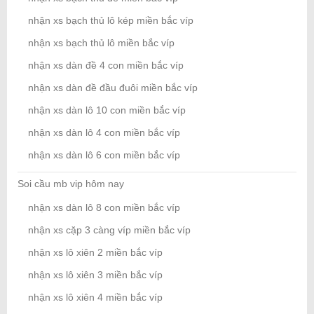
nhận xs bạch thủ lô kép miền bắc víp
nhận xs bạch thủ lô miền bắc víp
nhận xs dàn đề 4 con miền bắc víp
nhận xs dàn đề đầu đuôi miền bắc víp
nhận xs dàn lô 10 con miền bắc víp
nhận xs dàn lô 4 con miền bắc víp
nhận xs dàn lô 6 con miền bắc víp
Soi cầu mb vip hôm nay
nhận xs dàn lô 8 con miền bắc víp
nhận xs cặp 3 càng víp miền bắc víp
nhận xs lô xiên 2 miền bắc víp
nhận xs lô xiên 3 miền bắc víp
nhận xs lô xiên 4 miền bắc víp