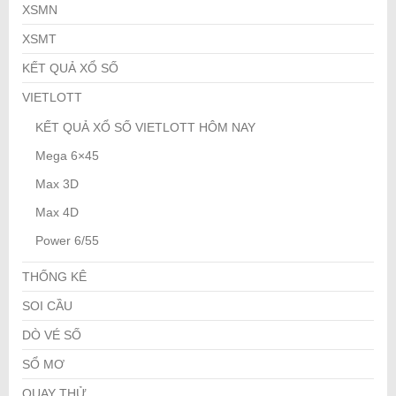
XSMN
XSMT
KẾT QUẢ XỔ SỐ
VIETLOTT
KẾT QUẢ XỔ SỐ VIETLOTT HÔM NAY
Mega 6×45
Max 3D
Max 4D
Power 6/55
THỐNG KÊ
SOI CẦU
DÒ VÉ SỐ
SỔ MƠ
QUAY THỬ