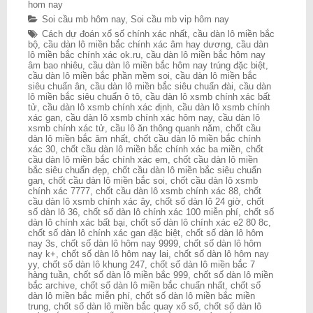
hom nay
Categories:
Soi cầu mb hôm nay
,
Soi cầu mb vip hôm nay
Tags:
Cách dự đoán xổ số chính xác nhất
,
cầu dàn lô miền bắc
bộ
,
cầu dàn lô miền bắc chính xác âm hay dương
,
cầu dàn
lô miền bắc chính xác ok.ru
,
cầu dàn lô miền bắc hôm nay
âm bao nhiêu
,
cầu dàn lô miền bắc hôm nay trúng đặc biệt
,
cầu dàn lô miền bắc phần mềm soi
,
cầu dàn lô miền bắc
siêu chuẩn ân
,
cầu dàn lô miền bắc siêu chuẩn đài
,
cầu dàn
lô miền bắc siêu chuẩn ô tô
,
cầu dàn lô xsmb chính xác bất
tử
,
cầu dàn lô xsmb chính xác định
,
cầu dàn lô xsmb chính
xác gan
,
cầu dàn lô xsmb chính xác hôm nay
,
cầu dàn lô
xsmb chính xác tử
,
cầu lô ăn thông quanh năm
,
chốt cầu
dàn lô miền bắc âm nhất
,
chốt cầu dàn lô miền bắc chính
xác 30
,
chốt cầu dàn lô miền bắc chính xác ba miền
,
chốt
cầu dàn lô miền bắc chính xác em
,
chốt cầu dàn lô miền
bắc siêu chuẩn đẹp
,
chốt cầu dàn lô miền bắc siêu chuẩn
gan
,
chốt cầu dàn lô miền bắc soi
,
chốt cầu dàn lô xsmb
chính xác 7777
,
chốt cầu dàn lô xsmb chính xác 88
,
chốt
cầu dàn lô xsmb chính xác ây
,
chốt số dàn lô 24 giờ
,
chốt
số dàn lô 36
,
chốt số dàn lô chính xác 100 miễn phí
,
chốt số
dàn lô chính xác bất bại
,
chốt số dàn lô chính xác e2 80 8c
,
chốt số dàn lô chính xác gan đặc biệt
,
chốt số dàn lô hôm
nay 3s
,
chốt số dàn lô hôm nay 9999
,
chốt số dàn lô hôm
nay k+
,
chốt số dàn lô hôm nay lai
,
chốt số dàn lô hôm nay
yy
,
chốt số dàn lô khung 247
,
chốt số dàn lô miền bắc 7
hàng tuần
,
chốt số dàn lô miền bắc 999
,
chốt số dàn lô miền
bắc archive
,
chốt số dàn lô miền bắc chuẩn nhất
,
chốt số
dàn lô miền bắc miễn phí
,
chốt số dàn lô miền bắc miền
trung
,
chốt số dàn lô miền bắc quay xổ số
,
chốt số dàn lô