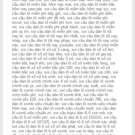
cầu dàn lô miền bắc hôm nay mai
,
soi cầu dàn lô miền bắc
hôm nay pascale
,
soi cầu dàn lô miền bắc hôm nay sjc
,
soi
cầu dàn lô miễn phí bây giờ
,
soi cầu dàn lô miễn phí diễn
,
soi cầu dàn lô miễn phí đề mb
,
soi cầu dàn lô miễn phí
excel
,
soi cầu dàn lô miễn phí kim
,
soi cầu dàn lô miễn phí
mt
,
soi cầu dàn lô miễn phí phát hành
,
soi cầu dàn lô miễn
phí uy tín
,
soi cầu dàn lô miễn phí xác
,
soi cầu dàn lô tối
nay bỉ
,
soi cầu dàn lô tối nay êm nhất
,
soi cầu dàn lô tối nay
nháy
,
soi cầu dàn lô tối nay phap
,
soi cầu dàn lô tối nay ướp
xác
,
soi cầu dàn lô tối nay youtube
,
soi cầu dàn lô ướp miền
bắc
,
soi cầu dàn lô xổ số 3 càng
,
soi cầu dàn lô xổ số âm
,
soi cầu dàn lô xổ số bạc liêu
,
soi cầu dàn lô xổ số gia lai
,
soi cầu dàn lô xổ số miền bắc 5 số
,
soi cầu dàn lô xổ số
miền bắc bạch thủ
,
soi cầu dàn lô xổ số miền bắc lòng
,
soi
cầu dàn lô xổ số miền bắc phí 100
,
soi cầu dàn lô xổ số
miền bắc soi cầu
,
soi cầu dàn lô xổ số miền bắc vip 24h
,
soi
cầu dàn lô xổ số trà vinh
,
soi cầu dàn lô xổ số yên wap
,
soi
cầu dàn lô xsmb chính xác 4 số cuối
,
soi cầu dàn lô xsmb
chính xác pi
,
soi cầu dàn lô xsmb chính xác suất
,
soi cầu
dàn lô xsmb chính xác uc
,
soi cầu dàn lô xsmb chính xác
ướp miễn phí
,
soi cầu dàn lô xsmb ênh
,
soi cầu dàn lô
xsmb phí 100
,
soi cầu dàn lô xsmb siêu chuẩn 786
,
soi cầu
dàn lô xsmb siêu chuẩn ăn
,
soi cầu dàn lô xsmb siêu chuẩn
hôm nay
,
soi cầu dàn lô xsmb siêu chuẩn mp4
,
soi cầu dàn
lô xsmb siêu chuẩn ơi
,
soi cầu kqxs dàn lô 6 con mb
,
soi
cầu lô 6 số miễn phí
,
soi cầu lô dàn lô 6 số 101010
,
soi cầu
lô dàn lô 6 số 107105
,
soi cầu lô dàn lô 6 số chính xác nhất
,
soi cầu lô dàn lô 6 số xổ số đài phát
,
soi cầu lô dàn lô 6 số
xs
,
soi cầu lô dàn lô 6 số xsmb
,
soi cau lo dep
,
soi cầu lô