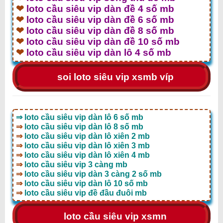
❤
loto cầu siêu vip dàn đề 4 số mb
❤
loto cầu siêu vip dàn đề 6 số mb
❤
loto cầu siêu vip dàn đề 8 số mb
❤
loto cầu siêu vip dàn đề 10 số mb
❤
loto cầu siêu vip dàn lô 4 số mb
soi loto siêu vip xsmb víp
⇒
loto cầu siêu vip dàn lô 6 số mb
⇒
loto cầu siêu vip dàn lô 8 số mb
⇒
loto cầu siêu vip dàn lô xiên 2 mb
⇒
loto cầu siêu vip dàn lô xiên 3 mb
⇒
loto cầu siêu vip dàn lô xiên 4 mb
⇒
loto cầu siêu vip 3 càng mb
⇒
loto cầu siêu vip dàn 3 càng 2 số mb
⇒
loto cầu siêu vip dàn lô 10 số mb
⇒
loto cầu siêu vip đề đầu đuôi mb
loto cầu siêu vip xsmn