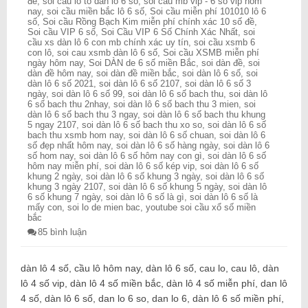
đề
,
soi cầu lô tô dàn lô 6 số
,
soi cau mb vip - 6 số vip hôm
nay
,
soi cầu miền bắc lô 6 số
,
Soi cầu miễn phí 101010 lô 6
số
,
Soi cầu Rồng Bạch Kim miễn phí chính xác 10 số đề
,
Soi cầu VIP 6 số
,
Soi Cầu VIP 6 Số Chính Xác Nhất
,
soi
cầu xs dàn lô 6 con mb chính xác uy tín
,
soi cầu xsmb 6
con lô
,
soi cau xsmb dàn lô 6 số
,
Soi cầu XSMB miễn phí
ngày hôm nay
,
Soi DÀN de 6 số miền Bắc
,
soi dàn đề
,
soi
dàn đề hôm nay
,
soi dàn đề miền bắc
,
soi dàn lô 6 số
,
soi
dàn lô 6 số 2021
,
soi dàn lô 6 số 2107
,
soi dàn lô 6 số 3
ngày
,
soi dàn lô 6 số 99
,
soi dàn lô 6 số bach thu
,
soi dàn lô
6 số bach thu 2nhay
,
soi dàn lô 6 số bach thu 3 mien
,
soi
dàn lô 6 số bach thu 3 ngay
,
soi dàn lô 6 số bach thu khung
5 ngay 2107
,
soi dàn lô 6 số bach thu xo so
,
soi dàn lô 6 số
bach thu xsmb hom nay
,
soi dàn lô 6 số chuan
,
soi dàn lô 6
số đẹp nhất hôm nay
,
soi dàn lô 6 số hàng ngày
,
soi dàn lô 6
số hom nay
,
soi dàn lô 6 số hôm nay con gì
,
soi dàn lô 6 số
hôm nay miễn phí
,
soi dàn lô 6 số kép vip
,
soi dàn lô 6 số
khung 2 ngày
,
soi dàn lô 6 số khung 3 ngày
,
soi dàn lô 6 số
khung 3 ngày 2107
,
soi dàn lô 6 số khung 5 ngày
,
soi dàn lô
6 số khung 7 ngày
,
soi dàn lô 6 số là gì
,
soi dàn lô 6 số là
mấy con
,
soi lo de mien bac
,
youtube soi cầu xổ số miền
bắc
85 bình luận
ở
nhận
xs
dàn
dàn lô 4 số, cầu lô hôm nay, dàn lô 6 số, cau lo, cau lô, dàn
lô
lô 4 số vip, dàn lô 4 số miền bắc, dàn lô 4 số miễn phí, dan lô
6
con
4 số, dàn lô 6 số, dan lo 6 so, dan lo 6, dàn lô 6 số miền phí,
miền